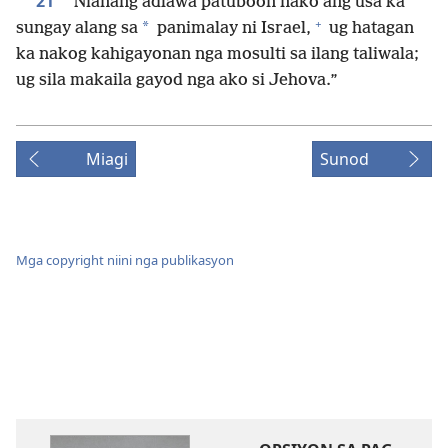
21
“Nianang adlawa patuboon nako ang usa ka
+
*
sungay alang sa
panimalay ni Israel,
ug hatagan
ka nakog kahigayonan nga mosulti sa ilang taliwala;
ug sila makaila gayod nga ako si Jehova.”
Miagi
Sunod
Mga copyright niini nga publikasyon