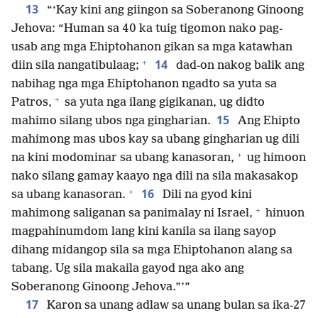
13
“‘Kay kini ang giingon sa Soberanong Ginoong
Jehova: “Human sa 40 ka tuig tigomon nako pag-
usab ang mga Ehiptohanon gikan sa mga katawhan
+
14
diin sila nangatibulaag;
dad-on nakog balik ang
nabihag nga mga Ehiptohanon ngadto sa yuta sa
+
Patros,
sa yuta nga ilang gigikanan, ug didto
15
mahimo silang ubos nga gingharian.
Ang Ehipto
mahimong mas ubos kay sa ubang gingharian ug dili
+
na kini modominar sa ubang kanasoran,
ug himoon
nako silang gamay kaayo nga dili na sila makasakop
+
16
sa ubang kanasoran.
Dili na gyod kini
+
mahimong saliganan sa panimalay ni Israel,
hinuon
magpahinumdom lang kini kanila sa ilang sayop
dihang midangop sila sa mga Ehiptohanon alang sa
tabang. Ug sila makaila gayod nga ako ang
Soberanong Ginoong Jehova.”’”
17
Karon sa unang adlaw sa unang bulan sa ika-27