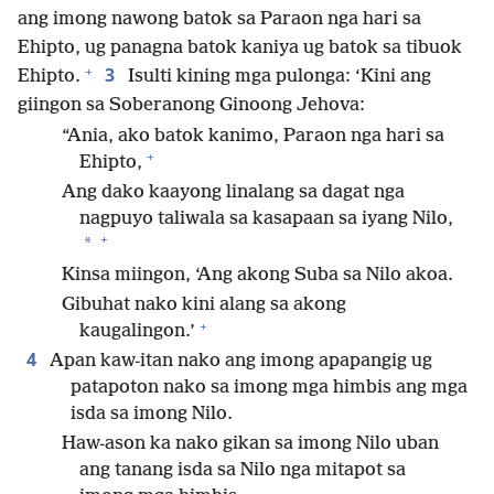
ang imong nawong batok sa Paraon nga hari sa
Ehipto, ug panagna batok kaniya ug batok sa tibuok
+
3
Ehipto.
Isulti kining mga pulonga: ‘Kini ang
giingon sa Soberanong Ginoong Jehova:
“Ania, ako batok kanimo, Paraon nga hari sa
+
Ehipto,
Ang dako kaayong linalang sa dagat nga
nagpuyo taliwala sa kasapaan sa iyang Nilo,
+
*
Kinsa miingon, ‘Ang akong Suba sa Nilo akoa.
Gibuhat nako kini alang sa akong
+
kaugalingon.’
4
Apan kaw-itan nako ang imong apapangig ug
patapoton nako sa imong mga himbis ang mga
isda sa imong Nilo.
Haw-ason ka nako gikan sa imong Nilo uban
ang tanang isda sa Nilo nga mitapot sa