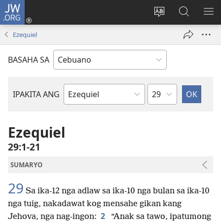
JW.ORG
Log
In
Ilisi
Pangitaa
IPA
(mo-
ang
sa
AN
Ezequiel
open
pinulongan
JW.ORG
ME
ug
sa
BASAHA SA
bag-
site
ong
window)
Kapitulo
IPAKITA ANG
Basahon
sa
Bibliya
Ezequiel
29:1-21
SUMARYO
29
Sa ika-12 nga adlaw sa ika-10 nga bulan sa ika-10
nga tuig, nakadawat kog mensahe gikan kang
2
Jehova, nga nag-ingon:
“Anak sa tawo, ipatumong