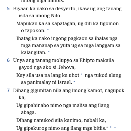
imong mga himbis.
5
Biyaan ka nako sa desyerto, ikaw ug ang tanang
isda sa imong Nilo.
Mapukan ka sa kapatagan, ug dili ka tigomon
+
o tapokon.
Ihatag ka nako ingong pagkaon sa ihalas nga
mga mananap sa yuta ug sa mga langgam sa
+
kalangitan.
6
Unya ang tanang molupyo sa Ehipto makaila
gayod nga ako si Jehova,
*
Kay sila usa na lang ka uhot
nga tukod alang
+
sa panimalay ni Israel.
7
Dihang gigunitan nila ang imong kamot, nagupok
ka,
Ug gipahinabo nimo nga malisa ang ilang
abaga.
Dihang nanukod sila kanimo, nabali ka,
+
*
Ug gipakurog nimo ang ilang mga bitiis.”