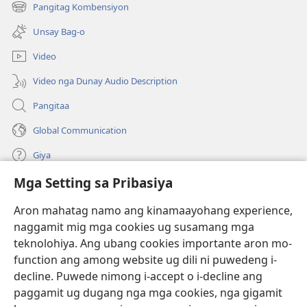
open
Pangitag Kombensiyon
(mo-
ug
open
bag-
Unsay Bag-o
ug
ong
bag-
window)
Video
ong
window)
Video nga Dunay Audio Description
Pangitaa
Global Communication
Giya
Mga Setting sa Pribasiya
Donasyon
(mo-
open
Aron mahatag namo ang kinamaayohang experience,
ug
naggamit mig mga cookies ug susamang mga
Watchtower ONLINE NGA LIBRARYA
(mo-
bag-
teknolohiya. Ang ubang cookies importante aron mo-
open
ong
®
JW Hub
function ang among website ug dili ni puwedeng i-
ug
window)
(mo-
bag-
decline. Puwede nimong i-accept o i-decline ang
open
ong
®
JW Library
ug
paggamit ug dugang nga mga cookies, nga gigamit
window)
bag-