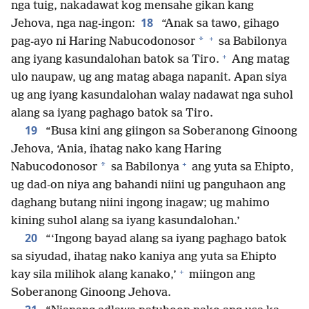
nga tuig, nakadawat kog mensahe gikan kang
18
Jehova, nga nag-ingon:
“Anak sa tawo, gihago
+
*
pag-ayo ni Haring Nabucodonosor
sa Babilonya
+
ang iyang kasundalohan batok sa Tiro.
Ang matag
ulo naupaw, ug ang matag abaga napanit. Apan siya
ug ang iyang kasundalohan walay nadawat nga suhol
alang sa iyang paghago batok sa Tiro.
19
“Busa kini ang giingon sa Soberanong Ginoong
Jehova, ‘Ania, ihatag nako kang Haring
+
*
Nabucodonosor
sa Babilonya
ang yuta sa Ehipto,
ug dad-on niya ang bahandi niini ug panguhaon ang
daghang butang niini ingong inagaw; ug mahimo
kining suhol alang sa iyang kasundalohan.’
20
“‘Ingong bayad alang sa iyang paghago batok
sa siyudad, ihatag nako kaniya ang yuta sa Ehipto
+
kay sila milihok alang kanako,’
miingon ang
Soberanong Ginoong Jehova.