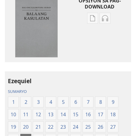
OPSIYON SA PAG-
DOWNLOAD
Opsiyon
Opsiyon
sa
sa
pag-
pag-
download
download
sa
sa
publikasyon
audio
Bag-
Bag-
ong
ong
Kalibotang
Kalibotang
Ezequiel
Hubad
Hubad
SUMARYO
sa
sa
Balaang
Balaang
1
2
3
4
5
6
7
8
9
Kasulatan
Kasulatan
10
11
12
13
14
15
16
17
18
(Gihubad
(Gihubad
Gikan
Gikan
19
20
21
22
23
24
25
26
27
sa
sa