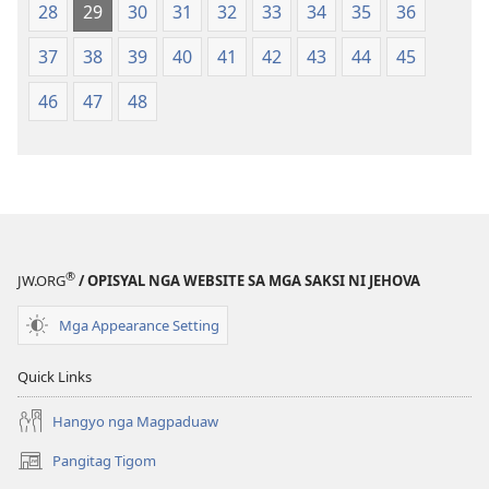
2013
2013
28
29
30
31
32
33
34
35
36
nga
nga
37
38
39
40
41
42
43
44
45
Rebisadong
Rebisadong
Edisyon
Edisyon
46
47
48
sa
sa
New
New
World
World
Translation
Translation
of
of
the
the
Holy
Holy
®
JW.ORG
/ OPISYAL NGA WEBSITE SA MGA SAKSI NI JEHOVA
Scriptures)
Scriptures)
Mga Appearance Setting
Quick Links
Hangyo nga Magpaduaw
Pangitag Tigom
(mo-