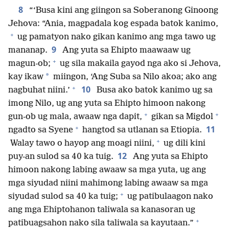
8
“‘Busa kini ang giingon sa Soberanong Ginoong
Jehova: “Ania, magpadala kog espada batok kanimo,
+
ug pamatyon nako gikan kanimo ang mga tawo ug
9
mananap.
Ang yuta sa Ehipto maawaaw ug
+
magun-ob;
ug sila makaila gayod nga ako si Jehova,
*
kay ikaw
miingon, ‘Ang Suba sa Nilo akoa; ako ang
+
10
nagbuhat niini.’
Busa ako batok kanimo ug sa
imong Nilo, ug ang yuta sa Ehipto himoon nakong
+
+
gun-ob ug mala, awaaw nga dapit,
gikan sa Migdol
+
11
ngadto sa Syene
hangtod sa utlanan sa Etiopia.
+
Walay tawo o hayop ang moagi niini,
ug dili kini
12
puy-an sulod sa 40 ka tuig.
Ang yuta sa Ehipto
himoon nakong labing awaaw sa mga yuta, ug ang
mga siyudad niini mahimong labing awaaw sa mga
+
siyudad sulod sa 40 ka tuig;
ug patibulaagon nako
ang mga Ehiptohanon taliwala sa kanasoran ug
+
patibuagsahon nako sila taliwala sa kayutaan.”