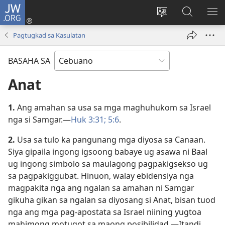
JW.ORG
Log
In
Ilisi
Pangitaa
IPA
(mo-
ang
sa
AN
Pagtugkad sa Kasulatan
open
pinulongan
JW.ORG
ME
ug
sa
BASAHA SA
bag-
site
ong
Anat
window)
1.
Ang amahan sa usa sa mga maghuhukom sa Israel
nga si Samgar.​—
Huk 3:31;
5:6
.
2.
Usa sa tulo ka pangunang mga diyosa sa Canaan.
Siya gipaila ingong igsoong babaye ug asawa ni Baal
ug ingong simbolo sa maulagong pagpakigsekso ug
sa pagpakiggubat. Hinuon, walay ebidensiya nga
magpakita nga ang ngalan sa amahan ni Samgar
gikuha gikan sa ngalan sa diyosang si Anat, bisan tuod
nga ang mga pag-apostata sa Israel niining yugtoa
mahimong motugot sa maong posibilidad.​—Itandi