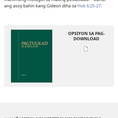
ang asoy bahin kang Gideon diha sa
Huk 6:25-27
.
OPSIYON SA PAG-
DOWNLOAD
Opsiyon
sa
pag-
download
sa
publikasyon
Pagtugkad
sa
Kasulatan
®