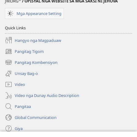
JW.ORG
/ OPISYAL NGA WEBSITE SA MGA SAKSI NI JEHOVA
Mga Appearance Setting
Quick Links
Hangyo nga Magpaduaw
Pangitag Tigom
(mo-
open
Pangitag Kombensiyon
(mo-
ug
open
bag-
Unsay Bag-o
ug
ong
bag-
window)
Video
ong
window)
Video nga Dunay Audio Description
Pangitaa
Global Communication
Giya