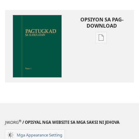
OPSIYON SA PAG-
DOWNLOAD
Opsiyon
sa
pag-
download
sa
publikasyon
Pagtugkad
sa
Kasulatan
®
JW.ORG
/ OPISYAL NGA WEBSITE SA MGA SAKSI NI JEHOVA
Mga Appearance Setting