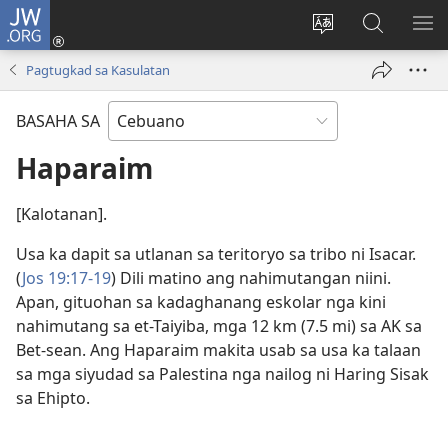
JW.ORG
Log
In
Ilisi
Pangitaa
IPA
(mo-
ang
sa
AN
Pagtugkad sa Kasulatan
open
pinulongan
JW.ORG
ME
ug
sa
BASAHA SA
bag-
site
ong
Haparaim
window)
[Kalotanan].
Usa ka dapit sa utlanan sa teritoryo sa tribo ni Isacar.
(
Jos 19:17-19
) Dili matino ang nahimutangan niini.
Apan, gituohan sa kadaghanang eskolar nga kini
nahimutang sa et-Taiyiba, mga 12 km (7.5 mi) sa AK sa
Bet-sean. Ang Haparaim makita usab sa usa ka talaan
sa mga siyudad sa Palestina nga nailog ni Haring Sisak
sa Ehipto.