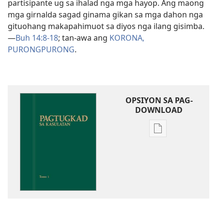
partisipante ug sa ihalad nga mga hayop. Ang maong
mga girnalda sagad ginama gikan sa mga dahon nga
gituohang makapahimuot sa diyos nga ilang gisimba.​
—
Buh 14:8-18
; tan-awa ang
KORONA,
PURONGPURONG
.
OPSIYON SA PAG-
DOWNLOAD
Opsiyon
sa
pag-
download
sa
publikasyon
Pagtugkad
sa