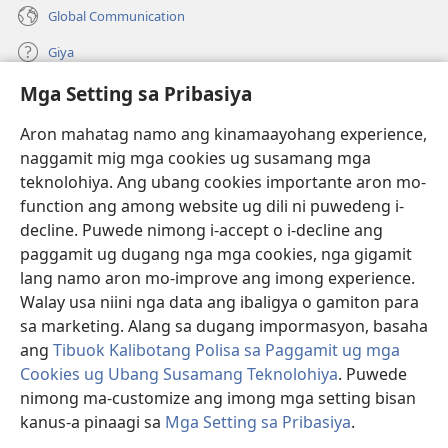
Global Communication
Giya
Mga Setting sa Pribasiya
Donasyon
(mo-
open
Aron mahatag namo ang kinamaayohang experience,
ug
naggamit mig mga cookies ug susamang mga
Watchtower ONLINE NGA LIBRARYA
(mo-
bag-
teknolohiya. Ang ubang cookies importante aron mo-
open
ong
®
JW Hub
function ang among website ug dili ni puwedeng i-
ug
window)
(mo-
bag-
decline. Puwede nimong i-accept o i-decline ang
open
ong
®
JW Library
ug
paggamit ug dugang nga mga cookies, nga gigamit
window)
bag-
lang namo aron mo-improve ang imong experience.
ong
Watchtower Library
Walay usa niini nga data ang ibaligya o gamiton para
window)
sa marketing. Alang sa dugang impormasyon, basaha
ang
Tibuok Kalibotang Polisa sa Paggamit ug mga
Cookies ug Ubang Susamang Teknolohiya
. Puwede
Copyright
© 2026 Watch Tower Bible and Tract Society of Pennsylvania.
nimong ma-customize ang imong mga setting bisan
KONDISYONES SA PAGGAMIT
|
POLISA SA PRIBASIYA
|
MGA SETTING
kanus-a pinaagi sa
Mga Setting sa Pribasiya
.
SA PRIBASIYA