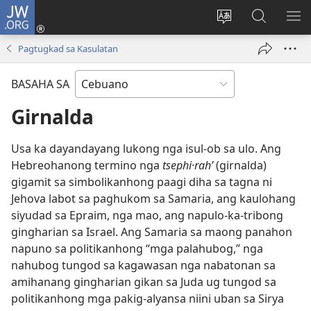
JW.ORG
Log
In
Ilisi
Pangitaa
IPA
(mo-
ang
sa
AN
Pagtugkad sa Kasulatan
open
pinulongan
JW.ORG
ME
ug
sa
BASAHA SA
bag-
site
ong
Girnalda
window)
Usa ka dayandayang lukong nga isul-ob sa ulo. Ang
Hebreohanong termino nga
tsephi·rahʹ
(girnalda)
gigamit sa simbolikanhong paagi diha sa tagna ni
Jehova labot sa paghukom sa Samaria, ang kaulohang
siyudad sa Epraim, nga mao, ang napulo-ka-tribong
gingharian sa Israel. Ang Samaria sa maong panahon
napuno sa politikanhong “mga palahubog,” nga
nahubog tungod sa kagawasan nga nabatonan sa
amihanang gingharian gikan sa Juda ug tungod sa
politikanhong mga pakig-alyansa niini uban sa Sirya