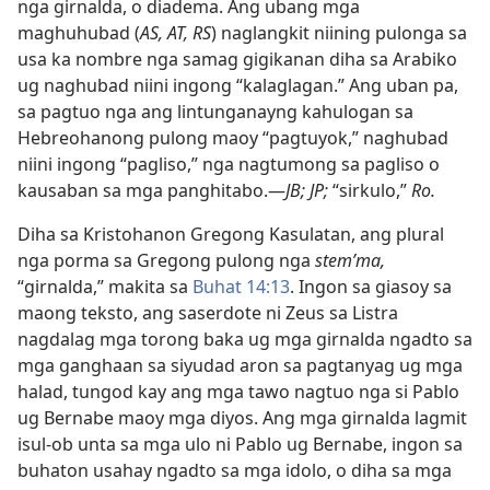
nga girnalda, o diadema. Ang ubang mga
maghuhubad (
AS, AT, RS
) naglangkit niining pulonga sa
usa ka nombre nga samag gigikanan diha sa Arabiko
ug naghubad niini ingong “kalaglagan.” Ang uban pa,
sa pagtuo nga ang lintunganayng kahulogan sa
Hebreohanong pulong maoy “pagtuyok,” naghubad
niini ingong “pagliso,” nga nagtumong sa pagliso o
kausaban sa mga panghitabo.​—
JB; JP;
“sirkulo,”
Ro.
Diha sa Kristohanon Gregong Kasulatan, ang plural
nga porma sa Gregong pulong nga
stemʹma,
“girnalda,” makita sa
Buhat 14:13
. Ingon sa giasoy sa
maong teksto, ang saserdote ni Zeus sa Listra
nagdalag mga torong baka ug mga girnalda ngadto sa
mga ganghaan sa siyudad aron sa pagtanyag ug mga
halad, tungod kay ang mga tawo nagtuo nga si Pablo
ug Bernabe maoy mga diyos. Ang mga girnalda lagmit
isul-ob unta sa mga ulo ni Pablo ug Bernabe, ingon sa
buhaton usahay ngadto sa mga idolo, o diha sa mga