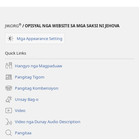
Kasulatan
®
JW.ORG
/ OPISYAL NGA WEBSITE SA MGA SAKSI NI JEHOVA
Mga Appearance Setting
Quick Links
Hangyo nga Magpaduaw
Pangitag Tigom
(mo-
open
Pangitag Kombensiyon
(mo-
ug
open
bag-
Unsay Bag-o
ug
ong
bag-
window)
Video
ong
window)
Video nga Dunay Audio Description
Pangitaa