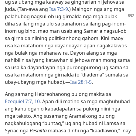
ug sa ubang mga kaaway sa gingharian ni Jehova sa
Juda. (Tan-awa ang
Isa 7:3-9
.) Maingon nga ang mga
palahubog nagsul-ob ug girnalda nga mga bulak
diha sa ilang mga ulo sa panahon sa ilang pag-inom-
inom ug bino, mao man usab ang Samaria nagsul-ob
sa girnalda niining politikanhong gahom. Kini maoy
usa ka matahom nga dayandayan apan nagakalawos
nga bulak nga mahanaw ra. Dayon alang sa mga
nahibilin sa iyang katawhan si Jehova mahimong sama
sa usa ka dayandayan nga purongpurong ug sama sa
usa ka matahom nga girnalda (o “diadema” sumala sa
ubay-ubayng mga hubad).​—
Isa 28:1-5
.
Ang samang Hebreohanong pulong makita sa
Ezequiel 7:​7,
10
. Apan dili matino sa mga maghuhubad
ang kahulogan o kapadapatan sa pulong niini nga
mga teksto. Ang susamang Aramaikong pulong
nagkahulogang “buntag,” ug ang hubad ni Lamsa sa
Syriac nga
Peshitta
mabasa dinhi nga “kaadlawon,” inay