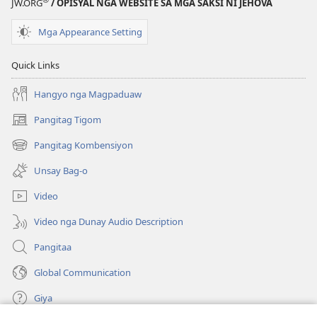
Translation
Translation
JW.ORG
/ OPISYAL NGA WEBSITE SA MGA SAKSI NI JEHOVA
of
of
Mga Appearance Setting
the
the
Holy
Holy
Quick Links
Scriptures)
Scriptures)
Hangyo nga Magpaduaw
Pangitag Tigom
(mo-
open
Pangitag Kombensiyon
(mo-
ug
open
bag-
Unsay Bag-o
ug
ong
bag-
window)
Video
ong
window)
Video nga Dunay Audio Description
Pangitaa
Global Communication
Giya