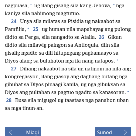
+
*
nagpuasa,
ug ilang gisalig sila kang Jehova,
nga
kaniya sila nahimong magtutuo.
24
Unya sila milatas sa Pisidia ug nakaabot sa
+
25
Pamfilia,
ug human nila mapahayag ang pulong
26
didto sa Perga, sila nangadto sa Atalia.
Gikan
didto sila milawig paingon sa Antioquia, diin sila
gisalig ngadto sa dili hitupngang pagkamaayo sa
+
Diyos alang sa buluhaton nga ila nang natapos.
27
Dihang nakaabot na sila ug natigom na nila ang
kongregasyon, ilang giasoy ang daghang butang nga
gibuhat sa Diyos pinaagi kanila, ug nga gibuksan sa
+
Diyos ang pultahan sa pagtuo ngadto sa kanasoran.
28
Busa sila migugol ug taastaas nga panahon uban
sa mga tinun-an.
Miagi
Sunod