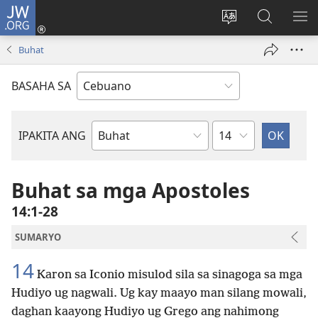
JW.ORG
Log
In
Ilisi
Pangitaa
IPA
(mo-
ang
sa
AN
Buhat
open
pinulongan
JW.ORG
ME
ug
sa
BASAHA SA
bag-
site
ong
window)
Kapitulo
IPAKITA ANG
Basahon
sa
Bibliya
Buhat sa mga Apostoles
14:1-28
SUMARYO
14
Karon sa Iconio misulod sila sa sinagoga sa mga
Hudiyo ug nagwali. Ug kay maayo man silang mowali,
daghan kaayong Hudiyo ug Grego ang nahimong