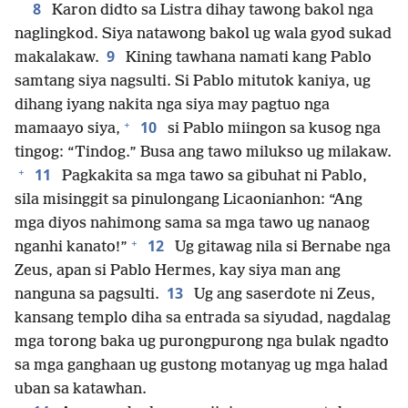
8
Karon didto sa Listra dihay tawong bakol nga
naglingkod. Siya natawong bakol ug wala gyod sukad
9
makalakaw.
Kining tawhana namati kang Pablo
samtang siya nagsulti. Si Pablo mitutok kaniya, ug
dihang iyang nakita nga siya may pagtuo nga
+
10
mamaayo siya,
si Pablo miingon sa kusog nga
tingog: “Tindog.” Busa ang tawo milukso ug milakaw.
+
11
Pagkakita sa mga tawo sa gibuhat ni Pablo,
sila misinggit sa pinulongang Licaonianhon: “Ang
mga diyos nahimong sama sa mga tawo ug nanaog
+
12
nganhi kanato!”
Ug gitawag nila si Bernabe nga
Zeus, apan si Pablo Hermes, kay siya man ang
13
nanguna sa pagsulti.
Ug ang saserdote ni Zeus,
kansang templo diha sa entrada sa siyudad, nagdalag
mga torong baka ug purongpurong nga bulak ngadto
sa mga ganghaan ug gustong motanyag ug mga halad
uban sa katawhan.