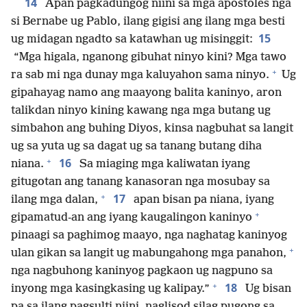
14
Apan pagkadungog niini sa mga apostoles nga
si Bernabe ug Pablo, ilang gigisi ang ilang mga besti
15
ug midagan ngadto sa katawhan ug misinggit:
“Mga higala, nganong gibuhat ninyo kini? Mga tawo
+
ra sab mi nga dunay mga kaluyahon sama ninyo.
Ug
gipahayag namo ang maayong balita kaninyo, aron
talikdan ninyo kining kawang nga mga butang ug
simbahon ang buhing Diyos, kinsa nagbuhat sa langit
ug sa yuta ug sa dagat ug sa tanang butang diha
+
16
niana.
Sa miaging mga kaliwatan iyang
gitugotan ang tanang kanasoran nga mosubay sa
+
17
ilang mga dalan,
apan bisan pa niana, iyang
+
gipamatud-an ang iyang kaugalingon kaninyo
pinaagi sa paghimog maayo, nga naghatag kaninyog
+
ulan gikan sa langit ug mabungahong mga panahon,
nga nagbuhong kaninyog pagkaon ug nagpuno sa
+
18
inyong mga kasingkasing ug kalipay.”
Ug bisan
pa sa ilang pagsulti niini, naglisod silag pugong sa