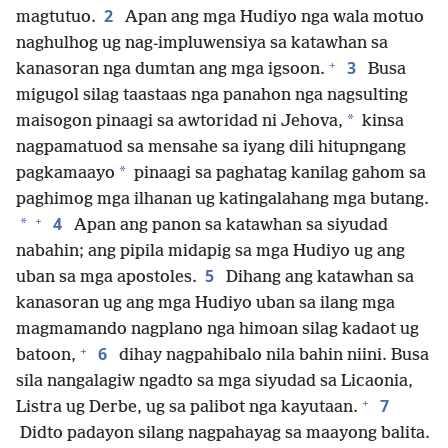
2
magtutuo.
Apan ang mga Hudiyo nga wala motuo
naghulhog ug nag-impluwensiya sa katawhan sa
+
3
kanasoran nga dumtan ang mga igsoon.
Busa
migugol silag taastaas nga panahon nga nagsulting
*
maisogon pinaagi sa awtoridad ni Jehova,
kinsa
nagpamatuod sa mensahe sa iyang dili hitupngang
*
pagkamaayo
pinaagi sa paghatag kanilag gahom sa
paghimog mga ilhanan ug katingalahang mga butang.
+
4
*
Apan ang panon sa katawhan sa siyudad
nabahin; ang pipila midapig sa mga Hudiyo ug ang
5
uban sa mga apostoles.
Dihang ang katawhan sa
kanasoran ug ang mga Hudiyo uban sa ilang mga
magmamando nagplano nga himoan silag kadaot ug
+
6
batoon,
dihay nagpahibalo nila bahin niini. Busa
sila nangalagiw ngadto sa mga siyudad sa Licaonia,
+
7
Listra ug Derbe, ug sa palibot nga kayutaan.
Didto padayon silang nagpahayag sa maayong balita.