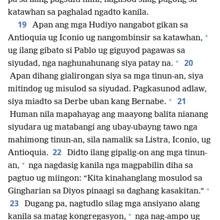
katawhan sa paghalad ngadto kanila.
19
Apan ang mga Hudiyo nangabot gikan sa
+
Antioquia ug Iconio ug nangombinsir sa katawhan,
ug ilang gibato si Pablo ug giguyod pagawas sa
+
20
siyudad, nga naghunahunang siya patay na.
Apan dihang gialirongan siya sa mga tinun-an, siya
mitindog ug misulod sa siyudad. Pagkasunod adlaw,
+
21
siya miadto sa Derbe uban kang Bernabe.
Human nila mapahayag ang maayong balita nianang
siyudara ug matabangi ang ubay-ubayng tawo nga
mahimong tinun-an, sila namalik sa Listra, Iconio, ug
22
Antioquia.
Didto ilang gipalig-on ang mga tinun-
+
an,
nga nagdasig kanila nga magpabilin diha sa
pagtuo ug miingon: “Kita kinahanglang mosulod sa
+
Gingharian sa Diyos pinaagi sa daghang kasakitan.”
23
Dugang pa, nagtudlo silag mga ansiyano alang
+
kanila sa matag kongregasyon,
nga nag-ampo ug