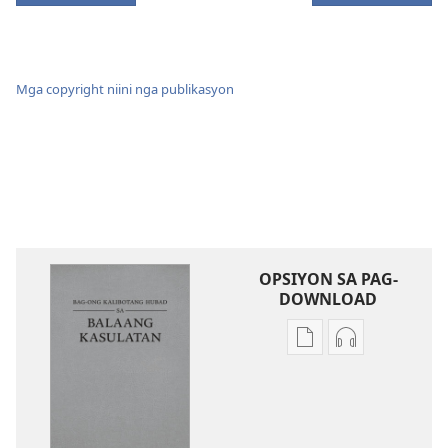
Mga copyright niini nga publikasyon
OPSIYON SA PAG-
DOWNLOAD
Opsiyon
Opsiyon
sa
sa
pag-
pag-
download
download
sa
sa