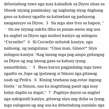
debotadong tawo nga may kahadlok sa Diyos uban sa
tibuok niyang panimalay, ug naghatag siyag daghang
gasa sa kaluoy ngadto sa katawhan ug padayong
3
*
nangamuyo sa Diyos.
Sa mga alas tres sa hapon,
+
tin-aw niyang nakita diha sa panan-awon ang usa
ka anghel sa Diyos nga miabot kaniya ug miingon:
4
“Cornelio!”
Si Cornelio mitutok kaniya, nga
nalisang, ug nangutana: “Unsa man, Ginoo?” Siya
miingon kaniya: “Ang imong mga pag-ampo gidungog
sa Diyos ug ang imong gasa sa kaluoy iyang
+
5
namatikdan.
Busa karon pagpadalag mga tawo
ngadto sa Jope ug ipatawag si Simon nga gitawag
6
usab ug Pedro.
Kining tawhana nag-estar ingong
*
bisita
ni Simon, usa ka magtitinag panit nga may
7
balay daplin sa dagat.”
Pagbiya dayon sa anghel
nga nakigsulti kaniya, gitawag niya ang duha sa iyang
mga sulugoon ug ang usa ka debotadong sundalo nga