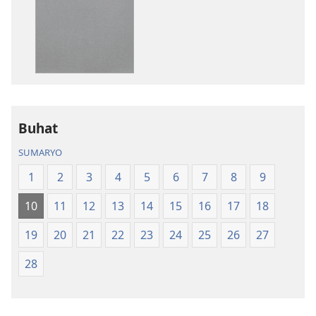
sa
sa
pag-
pag-
download
download
sa
sa
publikasyon
audio
Bag-
Bag-
ong
ong
Kalibotang
Kalibotang
Buhat
Hubad
Hubad
SUMARYO
sa
sa
Balaang
Balaang
1
2
3
4
5
6
7
8
9
Kasulatan
Kasulatan
10
11
12
13
14
15
16
17
18
(Gihubad
(Gihubad
Gikan
Gikan
19
20
21
22
23
24
25
26
27
sa
sa
2013
2013
28
nga
nga
Rebisadong
Rebisadong
Edisyon
Edisyon