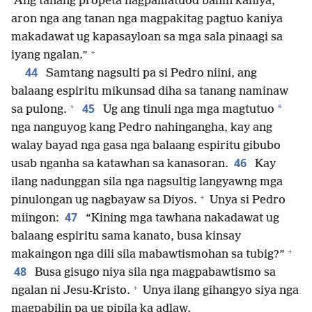
Ang tanang propeta nagpamatuod bahin kaniya,
aron nga ang tanan nga magpakitag pagtuo kaniya
makadawat ug kapasayloan sa mga sala pinaagi sa
+
iyang ngalan.”
44
Samtang nagsulti pa si Pedro niini, ang
balaang espiritu mikunsad diha sa tanang naminaw
+
45
*
sa pulong.
Ug ang tinuli nga mga magtutuo
nga nanguyog kang Pedro nahingangha, kay ang
walay bayad nga gasa nga balaang espiritu gibubo
46
usab nganha sa katawhan sa kanasoran.
Kay
ilang nadunggan sila nga nagsultig langyawng mga
+
pinulongan ug nagbayaw sa Diyos.
Unya si Pedro
47
miingon:
“Kining mga tawhana nakadawat ug
balaang espiritu sama kanato, busa kinsay
+
makaingon nga dili sila mabawtismohan sa tubig?”
48
Busa gisugo niya sila nga magpabawtismo sa
+
ngalan ni Jesu-Kristo.
Unya ilang gihangyo siya nga
magpabilin pa ug pipila ka adlaw.