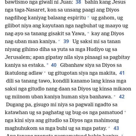
38
bawtismo nga giwali ni Juan:
bahin kang Jesus
nga taga-Nasaret, kon sa unsang paagi ang Diyos
+
nagdihog kaniyag balaang espiritu
ug gahom, ug
gilibot niya ang kayutaan nga nagbuhat ug maayo ug
+
nag-ayo sa tanang gisakit sa Yawa,
kay ang Diyos
+
39
nag-uban man kaniya.
Ug saksi mi sa tanan
niyang gihimo diha sa yuta sa mga Hudiyo ug sa
Jerusalem; apan gipatay nila siya pinaagi sa pagbitay
40
*
kaniya sa estaka.
Gibanhaw siya sa Diyos sa
+
41
ikatulong adlaw
ug gitugotan siya nga makita,
dili sa tanang tawo, kondili kanamo lang kinsa mga
saksi nga gitudlo nang daan sa Diyos ug kinsa mikaon
+
42
ug miinom uban kaniya human siya banhawa.
Dugang pa, gisugo mi niya sa pagwali ngadto sa
+
katawhan ug sa paghatag ug bug-os nga pamatuod
nga kini siya ang gitudlo sa Diyos nga mahimong
+
43
maghuhukom sa mga buhi ug sa mga patay.
+