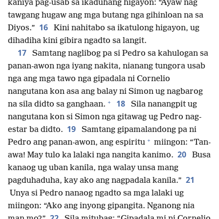
kaniya pag-usab sa ikaduhang higayon: “Ayaw nag
tawgang hugaw ang mga butang nga gihinloan na sa
16
Diyos.”
Kini nahitabo sa ikatulong higayon, ug
dihadiha kini gibira ngadto sa langit.
17
Samtang naglibog pa si Pedro sa kahulogan sa
panan-awon nga iyang nakita, nianang tungora usab
nga ang mga tawo nga gipadala ni Cornelio
nangutana kon asa ang balay ni Simon ug nagbarog
+
18
na sila didto sa ganghaan.
Sila nanangpit ug
nangutana kon si Simon nga gitawag ug Pedro nag-
19
estar ba didto.
Samtang gipamalandong pa ni
+
Pedro ang panan-awon, ang espiritu
miingon: “Tan-
20
awa! May tulo ka lalaki nga nangita kanimo.
Busa
kanaog ug uban kanila, nga walay unsa mang
21
pagduhaduha, kay ako ang nagpadala kanila.”
Unya si Pedro nanaog ngadto sa mga lalaki ug
miingon: “Ako ang inyong gipangita. Nganong nia
22
man mo?”
Sila mitubag: “Gipadala mi ni Cornelio