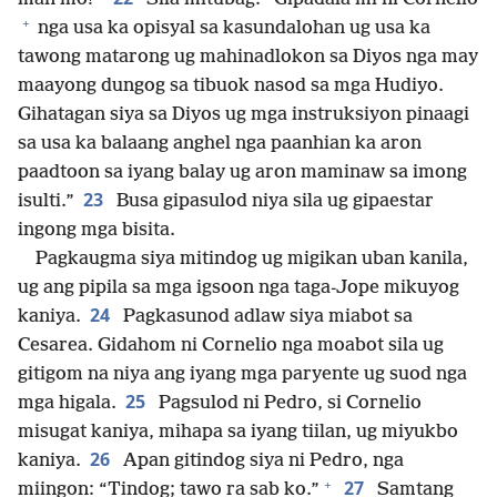
+
nga usa ka opisyal sa kasundalohan ug usa ka
tawong matarong ug mahinadlokon sa Diyos nga may
maayong dungog sa tibuok nasod sa mga Hudiyo.
Gihatagan siya sa Diyos ug mga instruksiyon pinaagi
sa usa ka balaang anghel nga paanhian ka aron
paadtoon sa iyang balay ug aron maminaw sa imong
23
isulti.”
Busa gipasulod niya sila ug gipaestar
ingong mga bisita.
Pagkaugma siya mitindog ug migikan uban kanila,
ug ang pipila sa mga igsoon nga taga-Jope mikuyog
24
kaniya.
Pagkasunod adlaw siya miabot sa
Cesarea. Gidahom ni Cornelio nga moabot sila ug
gitigom na niya ang iyang mga paryente ug suod nga
25
mga higala.
Pagsulod ni Pedro, si Cornelio
misugat kaniya, mihapa sa iyang tiilan, ug miyukbo
26
kaniya.
Apan gitindog siya ni Pedro, nga
+
27
miingon: “Tindog; tawo ra sab ko.”
Samtang