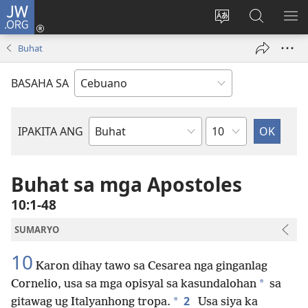
JW.ORG
Log
In
Ilisi
Pangitaa
IPA
(mo-
ang
sa
AN
Buhat
open
pinulongan
JW.ORG
ME
ug
sa
BASAHA SA
bag-
site
ong
window)
Kapitulo
IPAKITA ANG
Basahon
sa
Bibliya
Buhat sa mga Apostoles
10:1-48
SUMARYO
10
Karon dihay tawo sa Cesarea nga ginganlag
*
Cornelio, usa sa mga opisyal sa kasundalohan
sa
2
*
gitawag ug Italyanhong tropa.
Usa siya ka