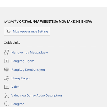
sa
sa
New
New
World
World
®
Translation
Translation
JW.ORG
/ OPISYAL NGA WEBSITE SA MGA SAKSI NI JEHOVA
of
of
Mga Appearance Setting
the
the
Holy
Holy
Quick Links
Scriptures)
Scriptures)
Hangyo nga Magpaduaw
Pangitag Tigom
(mo-
open
Pangitag Kombensiyon
(mo-
ug
open
bag-
Unsay Bag-o
ug
ong
bag-
window)
Video
ong
window)
Video nga Dunay Audio Description
Pangitaa