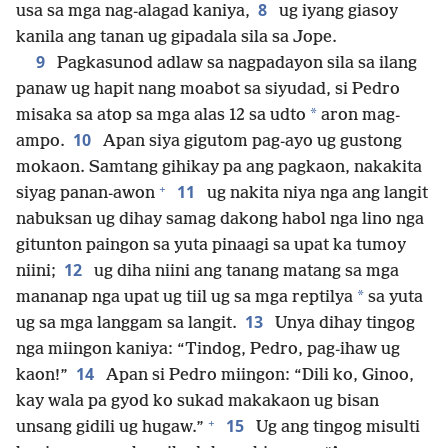
8
usa sa mga nag-alagad kaniya,
ug iyang giasoy
kanila ang tanan ug gipadala sila sa Jope.
9
Pagkasunod adlaw sa nagpadayon sila sa ilang
panaw ug hapit nang moabot sa siyudad, si Pedro
*
misaka sa atop sa mga alas 12 sa udto
aron mag-
10
ampo.
Apan siya gigutom pag-ayo ug gustong
mokaon. Samtang gihikay pa ang pagkaon, nakakita
+
11
siyag panan-awon
ug nakita niya nga ang langit
nabuksan ug dihay samag dakong habol nga lino nga
gitunton paingon sa yuta pinaagi sa upat ka tumoy
12
niini;
ug diha niini ang tanang matang sa mga
*
mananap nga upat ug tiil ug sa mga reptilya
sa yuta
13
ug sa mga langgam sa langit.
Unya dihay tingog
nga miingon kaniya: “Tindog, Pedro, pag-ihaw ug
14
kaon!”
Apan si Pedro miingon: “Dili ko, Ginoo,
kay wala pa gyod ko sukad makakaon ug bisan
+
15
unsang gidili ug hugaw.”
Ug ang tingog misulti