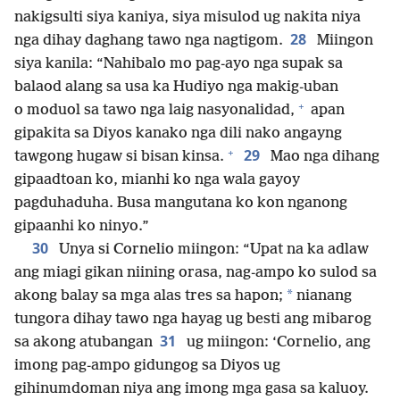
nakigsulti siya kaniya, siya misulod ug nakita niya
28
nga dihay daghang tawo nga nagtigom.
Miingon
siya kanila: “Nahibalo mo pag-ayo nga supak sa
balaod alang sa usa ka Hudiyo nga makig-uban
+
o moduol sa tawo nga laig nasyonalidad,
apan
gipakita sa Diyos kanako nga dili nako angayng
+
29
tawgong hugaw si bisan kinsa.
Mao nga dihang
gipaadtoan ko, mianhi ko nga wala gayoy
pagduhaduha. Busa mangutana ko kon nganong
gipaanhi ko ninyo.”
30
Unya si Cornelio miingon: “Upat na ka adlaw
ang miagi gikan niining orasa, nag-ampo ko sulod sa
*
akong balay sa mga alas tres sa hapon;
nianang
tungora dihay tawo nga hayag ug besti ang mibarog
31
sa akong atubangan
ug miingon: ‘Cornelio, ang
imong pag-ampo gidungog sa Diyos ug
gihinumdoman niya ang imong mga gasa sa kaluoy.