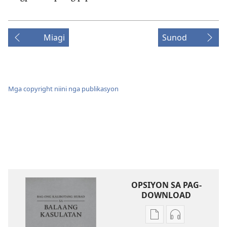
Miagi
Sunod
Mga copyright niini nga publikasyon
OPSIYON SA PAG-
DOWNLOAD
Opsiyon
Opsiyon