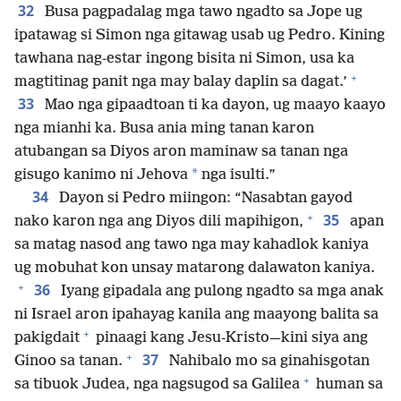
32
Busa pagpadalag mga tawo ngadto sa Jope ug
ipatawag si Simon nga gitawag usab ug Pedro. Kining
tawhana nag-estar ingong bisita ni Simon, usa ka
+
magtitinag panit nga may balay daplin sa dagat.’
33
Mao nga gipaadtoan ti ka dayon, ug maayo kaayo
nga mianhi ka. Busa ania ming tanan karon
atubangan sa Diyos aron maminaw sa tanan nga
*
gisugo kanimo ni Jehova
nga isulti.”
34
Dayon si Pedro miingon: “Nasabtan gayod
+
35
nako karon nga ang Diyos dili mapihigon,
apan
sa matag nasod ang tawo nga may kahadlok kaniya
ug mobuhat kon unsay matarong dalawaton kaniya.
+
36
Iyang gipadala ang pulong ngadto sa mga anak
ni Israel aron ipahayag kanila ang maayong balita sa
+
pakigdait
pinaagi kang Jesu-Kristo​—⁠kini siya ang
+
37
Ginoo sa tanan.
Nahibalo mo sa ginahisgotan
+
sa tibuok Judea, nga nagsugod sa Galilea
human sa