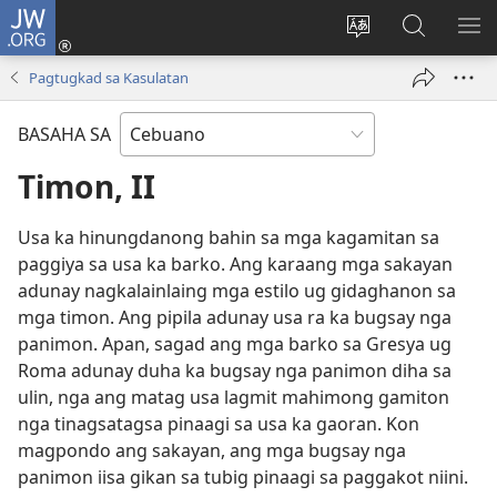
JW.ORG
Log
In
Ilisi
Pangitaa
IPA
(mo-
ang
sa
AN
Pagtugkad sa Kasulatan
open
pinulongan
JW.ORG
ME
ug
sa
BASAHA SA
bag-
site
ong
Timon, II
window)
Usa ka hinungdanong bahin sa mga kagamitan sa
paggiya sa usa ka barko. Ang karaang mga sakayan
adunay nagkalainlaing mga estilo ug gidaghanon sa
mga timon. Ang pipila adunay usa ra ka bugsay nga
panimon. Apan, sagad ang mga barko sa Gresya ug
Roma adunay duha ka bugsay nga panimon diha sa
ulin, nga ang matag usa lagmit mahimong gamiton
nga tinagsatagsa pinaagi sa usa ka gaoran. Kon
magpondo ang sakayan, ang mga bugsay nga
panimon iisa gikan sa tubig pinaagi sa paggakot niini.