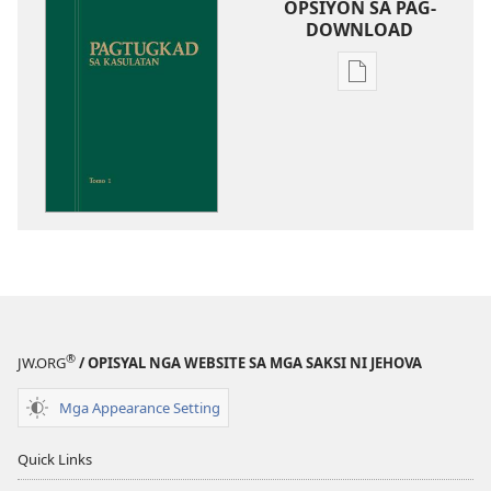
OPSIYON SA PAG-
DOWNLOAD
Opsiyon
sa
pag-
download
sa
publikasyon
Pagtugkad
sa
Kasulatan
®
JW.ORG
/ OPISYAL NGA WEBSITE SA MGA SAKSI NI JEHOVA
Mga Appearance Setting
Quick Links