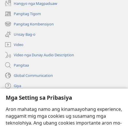
Hangyo nga Magpaduaw
Pangitag Tigom
(mo-
open
Pangitag Kombensiyon
(mo-
ug
open
bag-
Unsay Bag-o
ug
ong
bag-
window)
Video
ong
window)
Video nga Dunay Audio Description
Pangitaa
Global Communication
Giya
Mga Setting sa Pribasiya
Donasyon
(mo-
open
Aron mahatag namo ang kinamaayohang experience,
ug
naggamit mig mga cookies ug susamang mga
Watchtower ONLINE NGA LIBRARYA
(mo-
bag-
teknolohiya. Ang ubang cookies importante aron mo-
open
ong
®