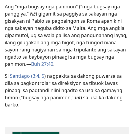
Ang “mga bugsay nga panimon” (“mga bugsay nga
panggiya,”
NE
) gigamit sa paggiya sa sakayan nga
gisakyan ni Pablo sa pagpaingon sa Roma apan kini
nga sakayan naguba didto sa Malta. Ang mga angkla
gipamutol, ug sa wala pa iisa ang pangunahang layag,
ilang gilugakan ang mga higot, nga tungod niana
sayon rang nagiyahan sa mga tripulante ang sakayan
ngadto sa baybayon pinaagi sa mga bugsay nga
panimon.​—
Buh 27:40
.
Si
Santiago (3:​4, 5
) nagpakita sa dakong puwersa sa
dila sa pagkontrolar sa direksiyon sa tibuok lawas
pinaagi sa pagtandi niini ngadto sa usa ka gamayng
timon (“bugsay nga panimon,”
Int
) sa usa ka dakong
barko.