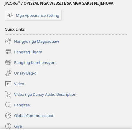
®
JW.ORG
/ OPISYAL NGA WEBSITE SA MGA SAKSI NI JEHOVA
Mga Appearance Setting
Quick Links
Hangyo nga Magpaduaw
Pangitag Tigom
(mo-
open
Pangitag Kombensiyon
(mo-
ug
open
bag-
Unsay Bag-o
ug
ong
bag-
window)
Video
ong
window)
Video nga Dunay Audio Description
Pangitaa
Global Communication
Giya