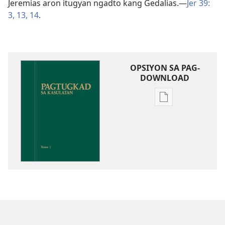
Jeremias aron itugyan ngadto kang Gedalias.​—
Jer 39:​
3,
13, 14
.
OPSIYON SA PAG-
DOWNLOAD
Opsiyon
sa
pag-
download
sa
publikasyon
Pagtugkad
sa
Kasulatan