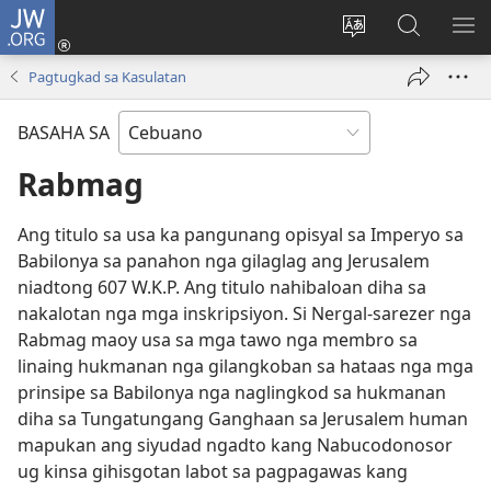
JW.ORG
Log
In
Ilisi
Pangitaa
IPA
(mo-
ang
sa
AN
Pagtugkad sa Kasulatan
open
pinulongan
JW.ORG
ME
ug
sa
BASAHA SA
bag-
site
ong
Rabmag
window)
Ang titulo sa usa ka pangunang opisyal sa Imperyo sa
Babilonya sa panahon nga gilaglag ang Jerusalem
niadtong 607 W.K.P. Ang titulo nahibaloan diha sa
nakalotan nga mga inskripsiyon. Si Nergal-sarezer nga
Rabmag maoy usa sa mga tawo nga membro sa
linaing hukmanan nga gilangkoban sa hataas nga mga
prinsipe sa Babilonya nga naglingkod sa hukmanan
diha sa Tungatungang Ganghaan sa Jerusalem human
mapukan ang siyudad ngadto kang Nabucodonosor
ug kinsa gihisgotan labot sa pagpagawas kang