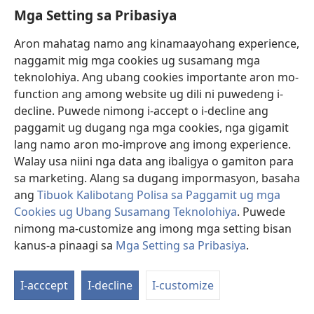
Mga Setting sa Pribasiya
Donasyon
(mo-
open
Aron mahatag namo ang kinamaayohang experience,
ug
naggamit mig mga cookies ug susamang mga
Watchtower ONLINE NGA LIBRARYA
(mo-
bag-
teknolohiya. Ang ubang cookies importante aron mo-
open
ong
®
JW Hub
function ang among website ug dili ni puwedeng i-
ug
window)
(mo-
bag-
decline. Puwede nimong i-accept o i-decline ang
open
ong
®
JW Library
ug
paggamit ug dugang nga mga cookies, nga gigamit
window)
bag-
lang namo aron mo-improve ang imong experience.
ong
Watchtower Library
Walay usa niini nga data ang ibaligya o gamiton para
window)
sa marketing. Alang sa dugang impormasyon, basaha
ang
Tibuok Kalibotang Polisa sa Paggamit ug mga
Cookies ug Ubang Susamang Teknolohiya
. Puwede
Copyright
© 2026 Watch Tower Bible and Tract Society of Pennsylvania.
nimong ma-customize ang imong mga setting bisan
KONDISYONES SA PAGGAMIT
|
POLISA SA PRIBASIYA
|
MGA SETTING
kanus-a pinaagi sa
Mga Setting sa Pribasiya
.
SA PRIBASIYA
I-acccept
I-decline
I-customize