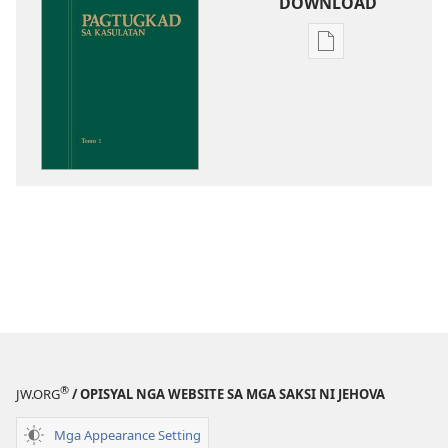
DOWNLOAD
Opsiyon
sa
pag-
download
sa
publikasyon
Pagtugkad
sa
Kasulatan
®
JW.ORG
/ OPISYAL NGA WEBSITE SA MGA SAKSI NI JEHOVA
Mga Appearance Setting