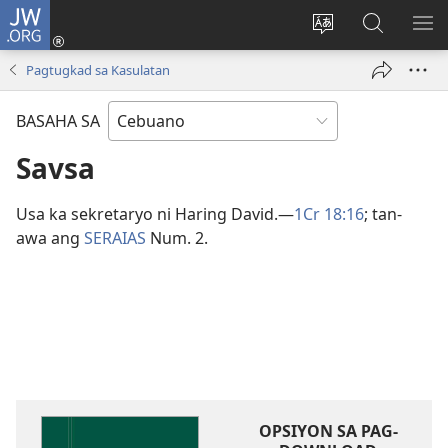
JW.ORG
Log
In
Ilisi
Pangitaa
IPA
(mo-
ang
sa
AN
Pagtugkad sa Kasulatan
open
pinulongan
JW.ORG
ME
ug
sa
BASAHA SA
bag-
site
ong
Savsa
window)
Usa ka sekretaryo ni Haring David.​—
1Cr 18:16
; tan-
awa ang
SERAIAS
Num. 2.
OPSIYON SA PAG-