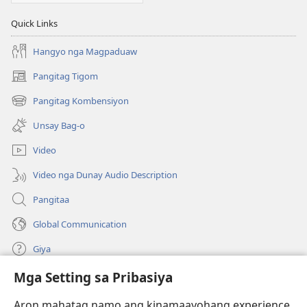
Quick Links
Hangyo nga Magpaduaw
Pangitag Tigom
(mo-
open
Pangitag Kombensiyon
(mo-
ug
open
bag-
Unsay Bag-o
ug
ong
bag-
window)
Video
ong
window)
Video nga Dunay Audio Description
Pangitaa
Global Communication
Giya
Mga Setting sa Pribasiya
Donasyon
(mo-
open
Aron mahatag namo ang kinamaayohang experience,