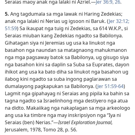
Seraias maoy anak nga lalaki ni Azriel.​—
Jer 36:​9,
26
.
5.
Ang tagdumala sa mga lawak ni Haring Zedekias;
anak nga lalaki ni Nerias ug igsoon ni Baruk. (
Jer 32:12;
51:59
) Sa ikaupat nga tuig ni Zedekias, sa 614 W.K.P., si
Seraias miuban kang Zedekias ngadto sa Babilonya.
Gihatagan siya ni Jeremias ug usa ka linukot nga
basahon nga naundan sa matagnaong mahukmanon
nga mga pagsaway batok sa Babilonya, ug gisugo siya
nga basahon kini sa daplin sa Suba sa Euprates, dayon
ihikot ang usa ka bato diha sa linukot nga basahon ug
ilabog kini ngadto sa suba ingong paglarawan sa
dumalayong pagkapukan sa Babilonya. (
Jer 51:59-64
)
Lagmit nga gipahayag ni Seraias ang pipila ka bahin sa
tagna ngadto sa Israelinhong mga destiyero nga atua
na didto. Makaiikag nga nakaplagan sa mga arkeologo
ang usa ka timbre nga may inskripsiyon nga “Iya ni
Seraias (ben) Nerias.”​—
Israel Exploration Journal,
Jerusalem, 1978, Tomo 28, p. 56.