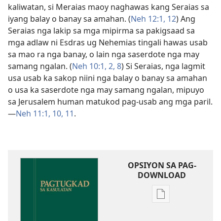
kaliwatan, si Meraias maoy naghawas kang Seraias sa
iyang balay o banay sa amahan. (
Neh 12:​1,
12
) Ang
Seraias nga lakip sa mga mipirma sa pakigsaad sa
mga adlaw ni Esdras ug Nehemias tingali hawas usab
sa mao ra nga banay, o lain nga saserdote nga may
samang ngalan. (
Neh 10:​1, 2,
8
) Si Seraias, nga lagmit
usa usab ka sakop niini nga balay o banay sa amahan
o usa ka saserdote nga may samang ngalan, mipuyo
sa Jerusalem human matukod pag-usab ang mga paril.​
—
Neh 11:​1,
10, 11
.
OPSIYON SA PAG-
DOWNLOAD
Opsiyon
sa