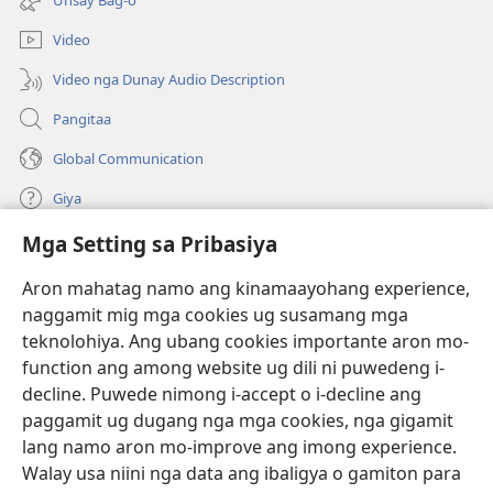
ug
ong
bag-
window)
Video
ong
window)
Video nga Dunay Audio Description
Pangitaa
Global Communication
Giya
Mga Setting sa Pribasiya
Donasyon
(mo-
open
Aron mahatag namo ang kinamaayohang experience,
ug
naggamit mig mga cookies ug susamang mga
Watchtower ONLINE NGA LIBRARYA
(mo-
bag-
teknolohiya. Ang ubang cookies importante aron mo-
open
ong
®
JW Hub
function ang among website ug dili ni puwedeng i-
ug
window)
(mo-
bag-
decline. Puwede nimong i-accept o i-decline ang
open
ong
®
JW Library
ug
paggamit ug dugang nga mga cookies, nga gigamit
window)
bag-
lang namo aron mo-improve ang imong experience.
ong
Watchtower Library
Walay usa niini nga data ang ibaligya o gamiton para
window)