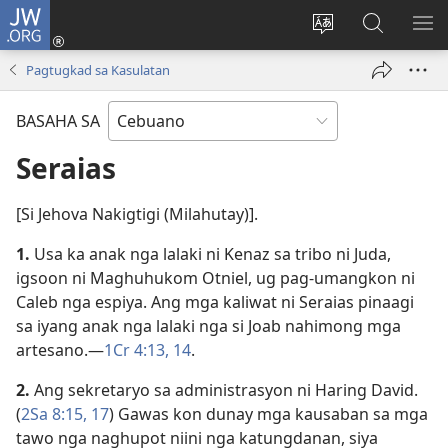
JW.ORG
Log
In
Ilisi
Pangitaa
IPA
(mo-
ang
sa
AN
Pagtugkad sa Kasulatan
open
pinulongan
JW.ORG
ME
ug
sa
BASAHA SA
bag-
site
ong
Seraias
window)
[Si Jehova Nakigtigi (Milahutay)].
1.
Usa ka anak nga lalaki ni Kenaz sa tribo ni Juda,
igsoon ni Maghuhukom Otniel, ug pag-umangkon ni
Caleb nga espiya. Ang mga kaliwat ni Seraias pinaagi
sa iyang anak nga lalaki nga si Joab nahimong mga
artesano.​—
1Cr 4:​13, 14
.
2.
Ang sekretaryo sa administrasyon ni Haring David.
(
2Sa 8:​15,
17
) Gawas kon dunay mga kausaban sa mga
tawo nga naghupot niini nga katungdanan, siya