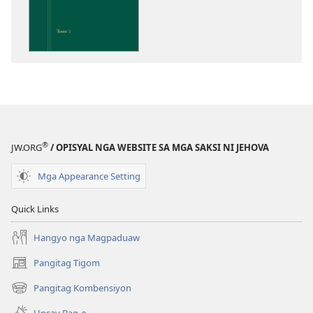
pag-
download
sa
publikasyon
Pagtugkad
sa
Kasulatan
®
JW.ORG
/ OPISYAL NGA WEBSITE SA MGA SAKSI NI JEHOVA
Mga Appearance Setting
Quick Links
Hangyo nga Magpaduaw
Pangitag Tigom
(mo-
open
Pangitag Kombensiyon
(mo-
ug
open
bag-
Unsay Bag-o