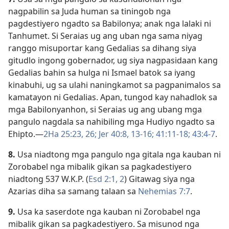
nagpabilin sa Juda human sa tiningob nga
pagdestiyero ngadto sa Babilonya; anak nga lalaki ni
Tanhumet. Si Seraias ug ang uban nga sama niyag
ranggo misuportar kang Gedalias sa dihang siya
gitudlo ingong gobernador, ug siya nagpasidaan kang
Gedalias bahin sa hulga ni Ismael batok sa iyang
kinabuhi, ug sa ulahi naningkamot sa pagpanimalos sa
kamatayon ni Gedalias. Apan, tungod kay nahadlok sa
mga Babilonyanhon, si Seraias ug ang ubang mga
pangulo nagdala sa nahibiling mga Hudiyo ngadto sa
Ehipto.​—
2Ha 25:​23,
26;
Jer 40:​8,
13-16;
41:11-18;
43:4-7
.
8.
Usa niadtong mga pangulo nga gitala nga kauban ni
Zorobabel nga mibalik gikan sa pagkadestiyero
niadtong 537 W.K.P. (
Esd 2:​1, 2
) Gitawag siya nga
Azarias diha sa samang talaan sa
Nehemias 7:7
.
9.
Usa ka saserdote nga kauban ni Zorobabel nga
mibalik gikan sa pagkadestiyero. Sa misunod nga