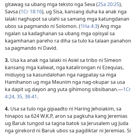
gitawag sa ubang mga teksto nga Seva (
2Sa 20:25
),
Savsa (
1Cr 18:16
), ug Sisa, kansang duha ka anak nga
lalaki naghupot sa ulahi sa samang mga katungdanan
ubos sa pagmando ni Solomon. (
1Ha 4:3
) Ang mga
ngalan sa kadaghanan sa ubang mga opisyal sa
kagamhanan pareho ra diha sa tulo ka talaan panahon
sa pagmando ni David.
3.
Usa ka anak nga lalaki ni Asiel sa tribo ni Simeon
kansang mga kaliwat, nga katalirongan ni Ezequias,
miduyog sa kasundalohan nga nagpatay sa mga
Hamihanon ug mga Meunim nga nag-okupar sa usa
ka dapit ug dayon ang yuta gihimong sibsibanan.​—
1Cr
4:​24,
35,
38-41
.
4.
Usa sa tulo nga gipaadto ni Haring Jehoiakim, sa
hinapos sa 624 W.K.P, aron sa pagkuha kang Jeremias
ug Baruk tungod sa tagna batok sa Jerusalem ug Juda
nga girekord ni Baruk ubos sa pagdiktar ni Jeremias. Si