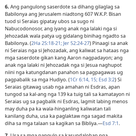
6.
Ang pangulong saserdote sa dihang gilaglag sa
Babilonya ang Jerusalem niadtong 607 W.K.P. Bisan
tuod si Seraias gipatay ubos sa sugo ni
Nabucodonosor, ang iyang anak nga lalaki nga si
Jehozadak wala patya ug gidalang binihag ngadto sa
Babilonya. (
2Ha 25:18-21;
Jer 52:24-27
) Pinaagi sa anak
ni Seraias nga si Jehozadak, ang kaliwat sa hataas nga
mga saserdote gikan kang Aaron nagpadayon; ang
anak nga lalaki ni Jehozadak nga si Jesua naghupot
niini nga katungdanan panahon sa pagpagawas ug
pagpabalik sa mga Hudiyo. (
1Cr 6:​14, 15;
Esd 3:2
) Si
Seraias gitawag usab nga amahan ni Esdras, apan
tungod sa kal-ang nga 139 ka tuig tali sa kamatayon ni
Seraias ug sa pagbalik ni Esdras, lagmit labing menos
may duha pa ka wala-hinganling kaliwatan tali
kanilang duha, usa ka paglaktaw nga sagad makita
diha sa mga talaan sa kagikan sa Bibliya.​—
Esd 7:1
.
7.
Usa sa mga pangulo sa kasundalohan nga