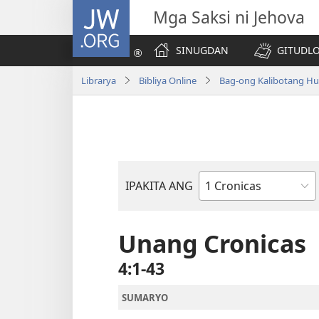
JW.ORG
Mga Saksi ni Jehova
SINUGDAN
GITUDLO
Librarya
Bibliya Online
Bag-ong Kalibotang Hu
IPAKITA ANG
Basahon
sa
Bibliya
Unang Cronicas
4:1-43
SUMARYO