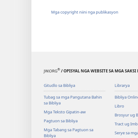
Mga copyright niini nga publikasyon
®
JW.ORG
/ OPISYAL NGA WEBSITE SA MGA SAKSI 
Gitudlo sa Bibliya
Librarya
Tubag sa mga Pangutana Bahin
Bibliya Onlin
sa Bibliya
Libro
Mga Teksto Gipatin-aw
Brosyur ug 
Pagtuon sa Bibliya
Tract ug Imb
Mga Tabang sa Pagtuon sa
Serye sa mga
Bibliya