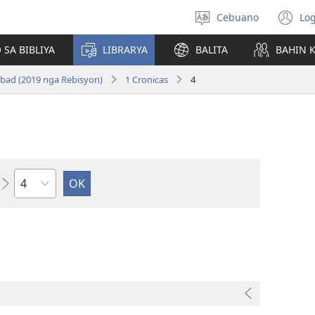
Cebuano
Log
Pagpilig
(m
pinulongan
o
 SA BIBLIYA
LIBRARYA
BALITA
BAHIN 
u
ba
bad (2019 nga Rebisyon)
1 Cronicas
4
o
wi
Kapitulo