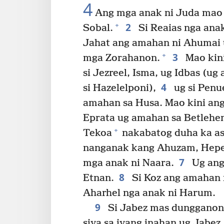
4
Ang mga anak ni Juda mao s
2
+
Sobal.
Si Reaias nga anak
Jahat ang amahan ni Ahumai 
3
+
mga Zorahanon.
Mao kin
si Jezreel, Isma, ug Idbas (u
4
si Hazelelponi),
ug si Penu
amahan sa Husa. Mao kini ang
Eprata ug amahan sa Betlehe
+
Tekoa
nakabatog duha ka as
nanganak kang Ahuzam, Heper
7
mga anak ni Naara.
Ug ang 
8
Etnan.
Si Koz ang amahan 
Aharhel nga anak ni Harum.
9
Si Jabez mas dungganon 
siya sa iyang inahan ug Jabez,