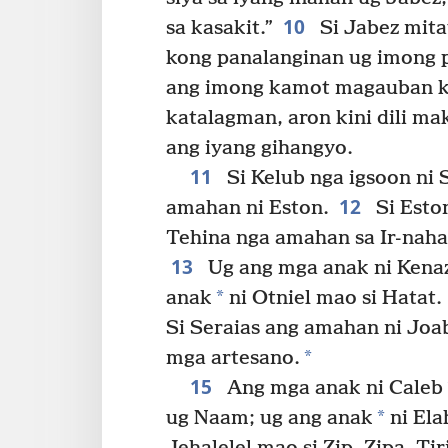
10
sa kasakit.”
Si Jabez mita
kong panalanginan ug imong p
ang imong kamot magauban k
katalagman, aron kini dili ma
ang iyang gihangyo.
11
Si Kelub nga igsoon ni
12
amahan ni Eston.
Si Esto
Tehina nga amahan sa Ir-nahas
13
Ug ang mga anak ni Kenaz
*
anak
ni Otniel mao si Hatat.
Si Seraias ang amahan ni Joa
*
mga artesano.
15
Ang mga anak ni Caleb
*
ug Naam; ug ang anak
ni Ela