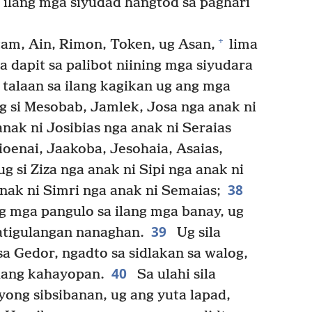
g ilang mga siyudad hangtod sa paghari
+
tam, Ain, Rimon, Token, ug Asan,
lima
a dapit sa palibot niining mga siyudara
 talaan sa ilang kagikan ug ang mga
 si Mesobab, Jamlek, Josa nga anak ni
nak ni Josibias nga anak ni Seraias
lioenai, Jaakoba, Jesohaia, Asaias,
g si Ziza nga anak ni Sipi nga anak ni
38
nak ni Simri nga anak ni Semaias;
 mga pangulo sa ilang mga banay, ug
39
atigulangan nanaghan.
Ug sila
a Gedor, ngadto sa sidlakan sa walog,
40
ilang kahayopan.
Sa ulahi sila
ong sibsibanan, ug ang yuta lapad,