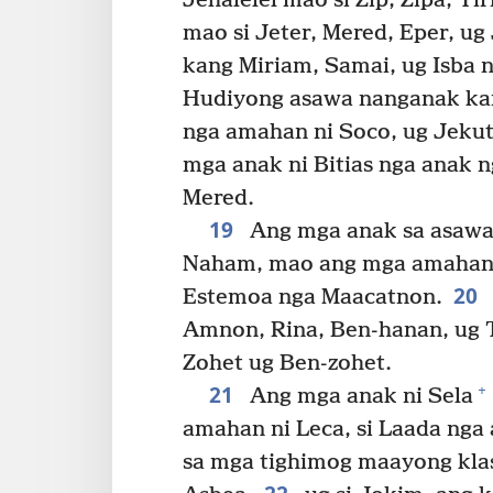
Jehalelel mao si Zip, Zipa, Tir
mao si Jeter, Mered, Eper, ug 
kang Miriam, Samai, ug Isba 
Hudiyong asawa nanganak kan
nga amahan ni Soco, ug Jekut
mga anak ni Bitias nga anak 
Mered.
19
Ang mga anak sa asawa 
Naham, mao ang mga amahan n
20
Estemoa nga Maacatnon.
Amnon, Rina, Ben-hanan, ug T
Zohet ug Ben-zohet.
21
+
Ang mga anak ni Sela
amahan ni Leca, si Laada nga
sa mga tighimog maayong klas