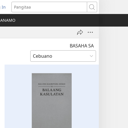
 In
o-
Pangitaa
pen
KANAMO
g
g-
ng
ndow)
BASAHA SA