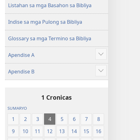
(Gihubad
(Gihubad
Listahan sa mga Basahon sa Bibliya
Gikan
Gikan
sa
sa
Indise sa mga Pulong sa Bibliya
2013
2013
nga
nga
Glossary sa mga Termino sa Bibliya
Rebisadong
Rebisadong
Edisyon
Edisyon
Apendise A
sa
sa
Ipakita
New
New
ang
Apendise B
World
World
uban
Ipakita
Translation
Translation
pa
ang
of
of
uban
the
the
1 Cronicas
pa
Holy
Holy
SUMARYO
Scriptures)
Scriptures)
1
2
3
4
5
6
7
8
9
10
11
12
13
14
15
16