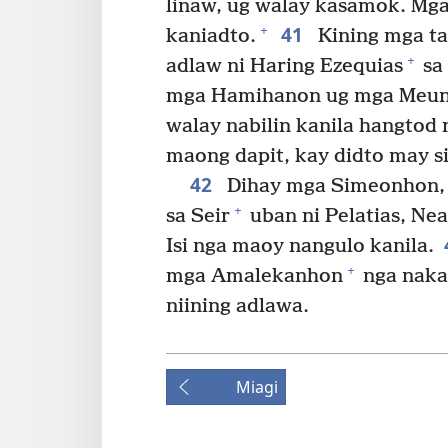
linaw, ug walay kasamok. M
41
+
kaniadto.
Kining mga ta
+
adlaw ni Haring Ezequias
sa 
mga Hamihanon ug mga Meunim 
walay nabilin kanila hangtod n
maong dapit, kay didto may s
42
Dihay mga Simeonhon, 5
+
sa Seir
uban ni Pelatias, Nea
Isi nga maoy nangulo kanila.
+
mga Amalekanhon
nga nakai
niining adlawa.
Miagi