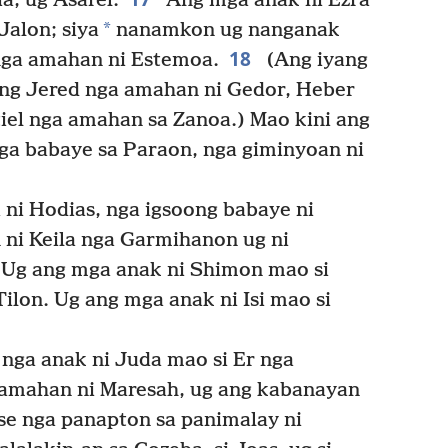
ia, ug Asarel.
Ang mga anak ni Ezra
*
Jalon; siya
nanamkon ug nanganak
18
nga amahan ni Estemoa.
(Ang iyang
g Jered nga amahan ni Gedor, Heber
iel nga amahan sa Zanoa.) Mao kini ang
nga babaye sa Paraon, nga giminyoan ni
ni Hodias, nga igsoong babaye ni
i Keila nga Garmihanon ug ni
Ug ang mga anak ni Shimon mao si
ilon. Ug ang mga anak ni Isi mao si
nga anak ni Juda mao si Er nga
 amahan ni Maresah, ug ang kabanayan
e nga panapton sa panimalay ni