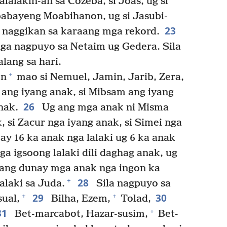
lalakin-an sa Cozeba, si Joas, ug si
abayeng Moabihanon, ug si Jasubi-
23
 naggikan sa karaang mga rekord.
a nagpuyo sa Netaim ug Gedera. Sila
lang sa hari.
+
on
mao si Nemuel, Jamin, Jarib, Zera,
ang iyang anak, si Mibsam ang iyang
26
nak.
Ug ang mga anak ni Misma
 si Zacur nga iyang anak, si Simei nga
ay 16 ka anak nga lalaki ug 6 ka anak
a igsoong lalaki dili daghag anak, ug
 ang dunay mga anak nga ingon ka
28
+
alaki sa Juda.
Sila nagpuyo sa
29
30
+
+
ual,
Bilha, Ezem,
Tolad,
31
+
Bet-marcabot, Hazar-susim,
Bet-