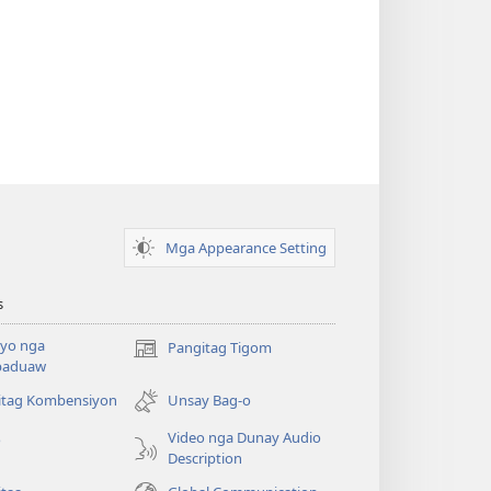
Mga Appearance Setting
s
yo nga
Pangitag Tigom
(mo-
paduaw
open
ug
itag Kombensiyon
Unsay Bag-o
bag-
Video nga Dunay Audio
o
ong
Description
window)