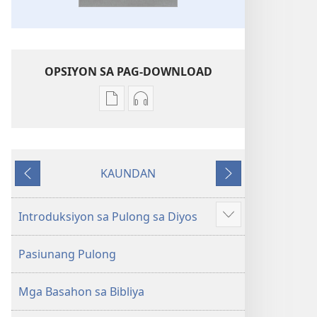
OPSIYON SA PAG-DOWNLOAD
Opsiyon
Opsiyon
sa
sa
pag-
pag-
download
download
KAUNDAN
sa
sa
Miagi
Sunod
publikasyon
audio
Bag-
Bag-
Introduksiyon sa Pulong sa Diyos
Ipakita
ong
ong
ang
Kalibotang
Kalibotang
Pasiunang Pulong
uban
Hubad
Hubad
pa
sa
sa
Mga Basahon sa Bibliya
Balaang
Balaang
Kasulatan
Kasulatan