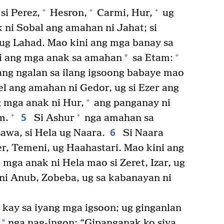
+
+
+
i Perez,
Hesron,
Carmi, Hur,
ug
 ni Sobal ang amahan ni Jahat; si
ug Lahad. Mao kini ang mga banay sa
+
*
i ang mga anak sa amahan
sa Etam:
g ang ngalan sa ilang igsoong babaye mao
el ang amahan ni Gedor, ug si Ezer ang
+
 mga anak ni Hur,
ang panganay ni
5
+
+
m.
Si Ashur
nga amahan sa
6
awa, si Hela ug Naara.
Si Naara
, Temeni, ug Haahastari. Mao kini ang
mga anak ni Hela mao si Zeret, Izar, ug
ni Anub, Zobeba, ug sa kabanayan ni
kay sa iyang mga igsoon; ug ginganlan
*
nga nag-ingon: “Gipanganak ko siya