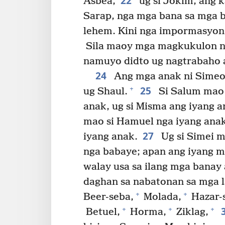
22
Asbea,
ug si Jokim, ang ka
Sarap, nga mga bana sa mga b
lehem. Kini nga impormasyon
Sila maoy mga magkukulon ng
namuyo didto ug nagtrabaho a
24
Ang mga anak ni Sime
25
+
ug Shaul.
Si Salum mao 
anak, ug si Misma ang iyang a
mao si Hamuel nga iyang anak,
27
iyang anak.
Ug si Simei m
nga babaye; apan ang iyang mg
walay usa sa ilang mga banay
daghan sa nabatonan sa mga l
+
+
Beer-seba,
Molada,
Hazar-s
+
+
+
Betuel,
Horma,
Ziklag,