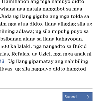
ga Hamihanon ang mga namuyo didto
whana nga natala nangabot sa mga
Juda ug ilang giguba ang mga tolda sa
nga atua didto. Ilang gilaglag sila ug
iining adlawa; ug sila mipulig puyo sa
ibsibanan alang sa ilang kahayopan.
00 ka lalaki, nga nangadto sa Bukid
rias, Refaias, ug Uziel, nga mga anak ni
43
Ug ilang gipamatay ang nahibiling
kyas, ug sila nagpuyo didto hangtod
Sunod