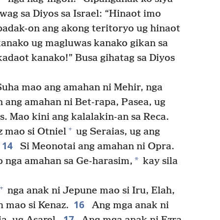
wag sa Diyos sa Israel: “Hinaot imo
adak-on ang akong teritoryo ug hinaot
anako ug magluwas kanako gikan sa
kadaot kanako!” Busa gihatag sa Diyos
 Suha mao ang amahan ni Mehir, nga
n ang amahan ni Bet-rapa, Pasea, ug
. Mao kini ang kalalakin-an sa Reca.
+
 mao si Otniel
ug Seraias, ug ang
14
Si Meonotai ang amahan ni Opra.
*
b nga amahan sa Ge-harasim,
kay sila
+
nga anak ni Jepune mao si Iru, Elah,
16
h mao si Kenaz.
Ang mga anak ni
17