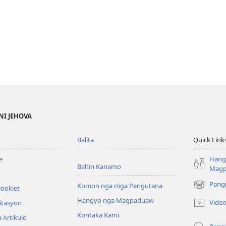
NI JEHOVA
Balita
Quick Link
e
Hang
Bahin Kanamo
Mag
Pang
Komon nga mga Pangutana
Booklet
(mo-
open
Hangyo nga Magpaduaw
Vide
itasyon
ug
Kontaka Kami
 Artikulo
bag-