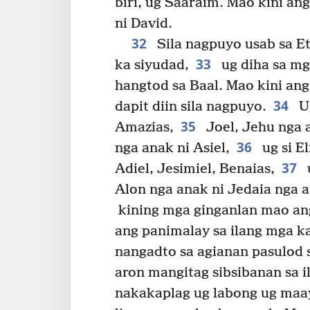
biri, ug Saaraim. Mao kini an
ni David.
32
Sila nagpuyo usab sa E
33
ka siyudad,
ug diha sa mg
hangtod sa Baal. Mao kini ang
34
dapit diin sila nagpuyo.
Ug
35
Amazias,
Joel, Jehu nga a
36
nga anak ni Asiel,
ug si E
37
Adiel, Jesimiel, Benaias,
u
Alon nga anak ni Jedaia nga a
kining mga ginganlan mao ang
ang panimalay sa ilang mga k
nangadto sa agianan pasulod s
aron mangitag sibsibanan sa 
nakakaplag ug labong ug maay