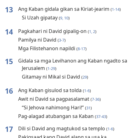
13
Ang Kaban gidala gikan sa Kiriat-jearim
(
1-14
)
Si Uzah gipatay
(
9, 10
)
14
Pagkahari ni David gipalig-on
(
1, 2
)
Pamilya ni David
(
3-7
)
Mga Filistehanon napildi
(
8-17
)
15
Gidala sa mga Levihanon ang Kaban ngadto sa
Jerusalem
(
1-29
)
Gitamay ni Mikal si David
(
29
)
16
Ang Kaban gisulod sa tolda
(
1-6
)
Awit ni David sa pagpasalamat
(
7-36
)
“Si Jehova nahimong Hari!”
(
31
)
Pag-alagad atubangan sa Kaban
(
37-43
)
17
Dili si David ang magtukod sa templo
(
1-6
)
Pakigsaad kang David alang sa usa ka