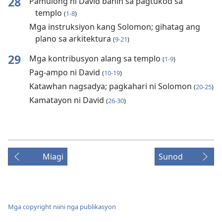
28
Pamulong ni David bahin sa pagtukod sa
templo
(
1-8
)
Mga instruksiyon kang Solomon; gihatag ang
plano sa arkitektura
(
9-21
)
29
Mga kontribusyon alang sa templo
(
1-9
)
Pag-ampo ni David
(
10-19
)
Katawhan nagsadya; pagkahari ni Solomon
(
20-25
)
Kamatayon ni David
(
26-30
)
Miagi
Sunod
Mga copyright niini nga publikasyon