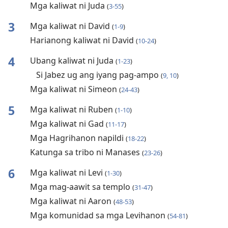
Mga kaliwat ni Juda
(
3-55
)
3
Mga kaliwat ni David
(
1-9
)
Harianong kaliwat ni David
(
10-24
)
4
Ubang kaliwat ni Juda
(
1-23
)
Si Jabez ug ang iyang pag-ampo
(
9, 10
)
Mga kaliwat ni Simeon
(
24-43
)
5
Mga kaliwat ni Ruben
(
1-10
)
Mga kaliwat ni Gad
(
11-17
)
Mga Hagrihanon napildi
(
18-22
)
Katunga sa tribo ni Manases
(
23-26
)
6
Mga kaliwat ni Levi
(
1-30
)
Mga mag-aawit sa templo
(
31-47
)
Mga kaliwat ni Aaron
(
48-53
)
Mga komunidad sa mga Levihanon
(
54-81
)