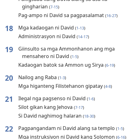
gingharian
(
7-15
)
Pag-ampo ni David sa pagpasalamat
(
16-27
)
18
Mga kadaogan ni David
(
1-13
)
Administrasyon ni David
(
14-17
)
19
Giinsulto sa mga Ammonhanon ang mga
mensahero ni David
(
1-5
)
Kadaogan batok sa Ammon ug Sirya
(
6-19
)
20
Nailog ang Raba
(
1-3
)
Mga higanteng Filistehanon gipatay
(
4-8
)
21
Ilegal nga pagsenso ni David
(
1-6
)
Silot gikan kang Jehova
(
7-17
)
Si David naghimog halaran
(
18-30
)
22
Pagpangandam ni David alang sa templo
(
1-5
)
Mga instruksiyon ni David kang Solomon
(
6-16
)