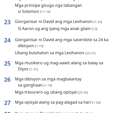
Mga prinsipe gisugo nga tabangan
si Solomon
(
17-19
)
23
Giorganisar ni David ang mga Levihanon
(
1-32
)
Si Aaron ug ang iyang mga anak gilain
(
13
)
24
Giorganisar ni David ang mga saserdote sa 24 ka
dibisyon
(
1-19
)
Ubang buluhaton sa mga Levihanon
(
20-31
)
25
Mga musikero ug mag-aawit alang sa balay sa
Diyos
(
1-31
)
26
Mga dibisyon sa mga magbalantay
sa ganghaan
(
1-19
)
Mga tresurero ug ubang opisyal
(
20-32
)
27
Mga opisyal alang sa pag-alagad sa hari
(
1-34
)