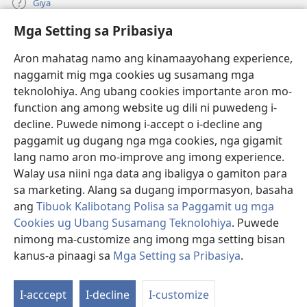
Giya
Mga Setting sa Pribasiya
Donasyon
(mo-
open
Aron mahatag namo ang kinamaayohang experience,
ug
naggamit mig mga cookies ug susamang mga
Watchtower ONLINE NGA LIBRARYA
(mo-
bag-
teknolohiya. Ang ubang cookies importante aron mo-
open
ong
®
JW Hub
function ang among website ug dili ni puwedeng i-
ug
window)
(mo-
bag-
decline. Puwede nimong i-accept o i-decline ang
open
ong
®
JW Library
ug
paggamit ug dugang nga mga cookies, nga gigamit
window)
bag-
lang namo aron mo-improve ang imong experience.
ong
Watchtower Library
Walay usa niini nga data ang ibaligya o gamiton para
window)
sa marketing. Alang sa dugang impormasyon, basaha
ang
Tibuok Kalibotang Polisa sa Paggamit ug mga
Cookies ug Ubang Susamang Teknolohiya
. Puwede
nimong ma-customize ang imong mga setting bisan
Copyright
© 2026 Watch Tower Bible and Tract Society of Pennsylvania.
KONDISYONES SA PAGGAMIT
|
POLISA SA PRIBASIYA
|
MGA SETTING
kanus-a pinaagi sa
Mga Setting sa Pribasiya
.
Ip
SA PRIBASIYA
a
I-acccept
I-decline
I-customize
K