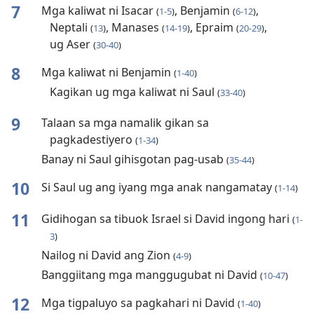
7
Mga kaliwat ni Isacar
, Benjamin
,
(
1-5
)
(
6-12
)
Neptali
, Manases
, Epraim
,
(
13
)
(
14-19
)
(
20-29
)
ug Aser
(
30-40
)
8
Mga kaliwat ni Benjamin
(
1-40
)
Kagikan ug mga kaliwat ni Saul
(
33-40
)
9
Talaan sa mga namalik gikan sa
pagkadestiyero
(
1-34
)
Banay ni Saul gihisgotan pag-usab
(
35-44
)
10
Si Saul ug ang iyang mga anak nangamatay
(
1-14
)
11
Gidihogan sa tibuok Israel si David ingong hari
(
1-
3
)
Nailog ni David ang Zion
(
4-9
)
Banggiitang mga manggugubat ni David
(
10-47
)
12
Mga tigpaluyo sa pagkahari ni David
(
1-40
)