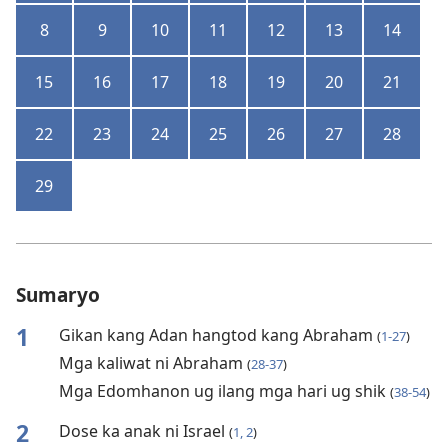
8
9
10
11
12
13
14
15
16
17
18
19
20
21
22
23
24
25
26
27
28
29
Sumaryo
1
Gikan kang Adan hangtod kang Abraham
(
1-27
)
Mga kaliwat ni Abraham
(
28-37
)
Mga Edomhanon ug ilang mga hari ug shik
(
38-54
)
2
Dose ka anak ni Israel
(
1, 2
)