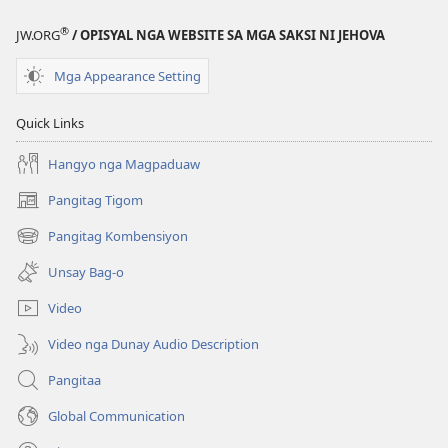
sa
sa
®
JW.ORG
/ OPISYAL NGA WEBSITE SA MGA SAKSI NI JEHOVA
Balaang
Balaang
Kasulatan
Kasulatan
Mga Appearance Setting
(Gihubad
(Gihubad
Gikan
Gikan
Quick Links
sa
sa
2013
2013
Hangyo nga Magpaduaw
nga
nga
Pangitag Tigom
(mo-
Rebisadong
Rebisadong
open
Edisyon
Edisyon
Pangitag Kombensiyon
(mo-
ug
sa
sa
open
bag-
Unsay Bag-o
New
New
ug
ong
bag-
window)
World
World
Video
ong
Translation
Translation
window)
Video nga Dunay Audio Description
of
of
the
the
Pangitaa
Holy
Holy
Global Communication
Scriptures)
Scriptures)