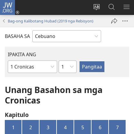
JW.ORG
Log
In
Ilisi
Pangitaa
IPA
(mo-
ang
sa
AN
Bag-ong Kalibotang Hubad (2019 nga Rebisyon)
open
pinulongan
JW.ORG
ME
ug
sa
BASAHA SA
bag-
site
ong
window)
IPAKITA ANG
Kapitulo
Basahon
sa
Bibliya
Unang Basahon sa mga
Cronicas
Kapitulo
1
2
3
4
5
6
7