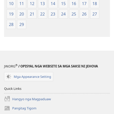
10
11
12
13
14
15
16
17
18
(Gihubad
(Gihubad
Gikan
Gikan
19
20
21
22
23
24
25
26
27
sa
sa
2013
2013
28
29
nga
nga
Rebisadong
Rebisadong
Edisyon
Edisyon
sa
sa
New
New
World
World
®
Translation
Translation
JW.ORG
/ OPISYAL NGA WEBSITE SA MGA SAKSI NI JEHOVA
of
of
Mga Appearance Setting
the
the
Holy
Holy
Quick Links
Scriptures)
Scriptures)
Hangyo nga Magpaduaw
Pangitag Tigom
(mo-