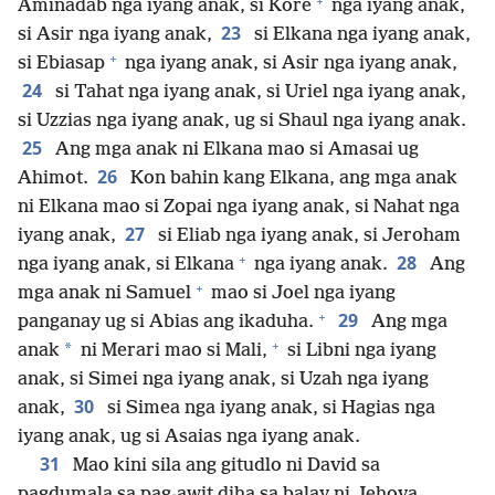
+
Aminadab nga iyang anak, si Kore
nga iyang anak,
23
si Asir nga iyang anak,
si Elkana nga iyang anak,
+
si Ebiasap
nga iyang anak, si Asir nga iyang anak,
24
si Tahat nga iyang anak, si Uriel nga iyang anak,
si Uzzias nga iyang anak, ug si Shaul nga iyang anak.
25
Ang mga anak ni Elkana mao si Amasai ug
26
Ahimot.
Kon bahin kang Elkana, ang mga anak
ni Elkana mao si Zopai nga iyang anak, si Nahat nga
27
iyang anak,
si Eliab nga iyang anak, si Jeroham
+
28
nga iyang anak, si Elkana
nga iyang anak.
Ang
+
mga anak ni Samuel
mao si Joel nga iyang
+
29
panganay ug si Abias ang ikaduha.
Ang mga
+
*
anak
ni Merari mao si Mali,
si Libni nga iyang
anak, si Simei nga iyang anak, si Uzah nga iyang
30
anak,
si Simea nga iyang anak, si Hagias nga
iyang anak, ug si Asaias nga iyang anak.
31
Mao kini sila ang gitudlo ni David sa
pagdumala sa pag-awit diha sa balay ni Jehova