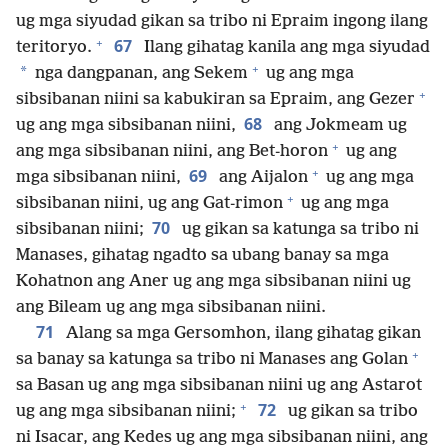
ug mga siyudad gikan sa tribo ni Epraim ingong ilang
+
67
teritoryo.
Ilang gihatag kanila ang mga siyudad
+
*
nga dangpanan, ang Sekem
ug ang mga
+
sibsibanan niini sa kabukiran sa Epraim, ang Gezer
68
ug ang mga sibsibanan niini,
ang Jokmeam ug
+
ang mga sibsibanan niini, ang Bet-horon
ug ang
+
69
mga sibsibanan niini,
ang Aijalon
ug ang mga
+
sibsibanan niini, ug ang Gat-rimon
ug ang mga
70
sibsibanan niini;
ug gikan sa katunga sa tribo ni
Manases, gihatag ngadto sa ubang banay sa mga
Kohatnon ang Aner ug ang mga sibsibanan niini ug
ang Bileam ug ang mga sibsibanan niini.
71
Alang sa mga Gersomhon, ilang gihatag gikan
+
sa banay sa katunga sa tribo ni Manases ang Golan
sa Basan ug ang mga sibsibanan niini ug ang Astarot
+
72
ug ang mga sibsibanan niini;
ug gikan sa tribo
ni Isacar, ang Kedes ug ang mga sibsibanan niini, ang