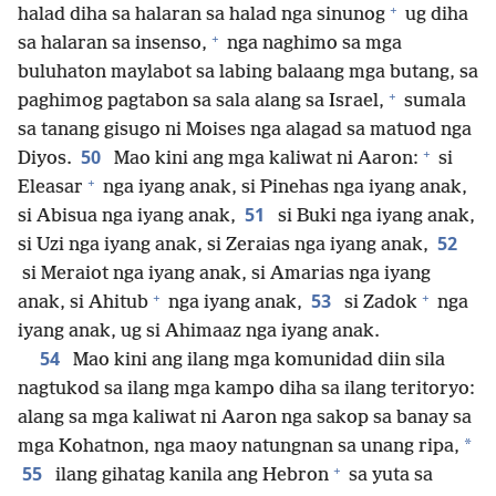
+
halad diha sa halaran sa halad nga sinunog
ug diha
+
sa halaran sa insenso,
nga naghimo sa mga
buluhaton maylabot sa labing balaang mga butang, sa
+
paghimog pagtabon sa sala alang sa Israel,
sumala
sa tanang gisugo ni Moises nga alagad sa matuod nga
+
50
Diyos.
Mao kini ang mga kaliwat ni Aaron:
si
+
Eleasar
nga iyang anak, si Pinehas nga iyang anak,
51
si Abisua nga iyang anak,
si Buki nga iyang anak,
52
si Uzi nga iyang anak, si Zeraias nga iyang anak,
si Meraiot nga iyang anak, si Amarias nga iyang
+
+
53
anak, si Ahitub
nga iyang anak,
si Zadok
nga
iyang anak, ug si Ahimaaz nga iyang anak.
54
Mao kini ang ilang mga komunidad diin sila
nagtukod sa ilang mga kampo diha sa ilang teritoryo:
alang sa mga kaliwat ni Aaron nga sakop sa banay sa
*
mga Kohatnon, nga maoy natungnan sa unang ripa,
+
55
ilang gihatag kanila ang Hebron
sa yuta sa