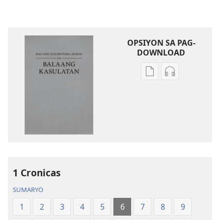
OPSIYON SA PAG-
DOWNLOAD
Opsiyon
Opsiyon
sa
sa
pag-
pag-
download
download
sa
sa
publikasyon
audio
Bag-
Bag-
ong
ong
Kalibotang
Kalibotang
1 Cronicas
Hubad
Hubad
SUMARYO
sa
sa
Balaang
Balaang
1
2
3
4
5
6
7
8
9
Kasulatan
Kasulatan