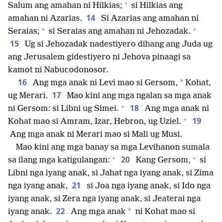
+
Salum ang amahan ni Hilkias;
si Hilkias ang
14
amahan ni Azarias.
Si Azarias ang amahan ni
+
+
Seraias;
si Seraias ang amahan ni Jehozadak.
15
Ug si Jehozadak nadestiyero dihang ang Juda ug
ang Jerusalem gidestiyero ni Jehova pinaagi sa
kamot ni Nabucodonosor.
16
*
Ang mga anak ni Levi mao si Gersom,
Kohat,
17
ug Merari.
Mao kini ang mga ngalan sa mga anak
+
18
ni Gersom: si Libni ug Simei.
Ang mga anak ni
+
19
Kohat mao si Amram, Izar, Hebron, ug Uziel.
Ang mga anak ni Merari mao si Mali ug Musi.
Mao kini ang mga banay sa mga Levihanon sumala
+
+
20
sa ilang mga katigulangan:
Kang Gersom,
si
Libni nga iyang anak, si Jahat nga iyang anak, si Zima
21
nga iyang anak,
si Joa nga iyang anak, si Ido nga
iyang anak, si Zera nga iyang anak, si Jeaterai nga
22
*
iyang anak.
Ang mga anak
ni Kohat mao si