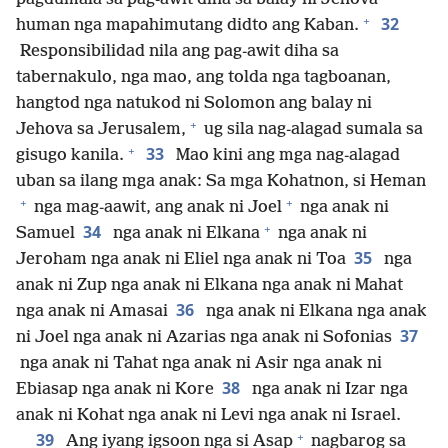
+
32
human nga mapahimutang didto ang Kaban.
Responsibilidad nila ang pag-awit diha sa
tabernakulo, nga mao, ang tolda nga tagboanan,
hangtod nga natukod ni Solomon ang balay ni
+
Jehova sa Jerusalem,
ug sila nag-alagad sumala sa
+
33
gisugo kanila.
Mao kini ang mga nag-alagad
uban sa ilang mga anak: Sa mga Kohatnon, si Heman
+
+
nga mag-aawit, ang anak ni Joel
nga anak ni
+
34
Samuel
nga anak ni Elkana
nga anak ni
35
Jeroham nga anak ni Eliel nga anak ni Toa
nga
anak ni Zup nga anak ni Elkana nga anak ni Mahat
36
nga anak ni Amasai
nga anak ni Elkana nga anak
37
ni Joel nga anak ni Azarias nga anak ni Sofonias
nga anak ni Tahat nga anak ni Asir nga anak ni
38
Ebiasap nga anak ni Kore
nga anak ni Izar nga
anak ni Kohat nga anak ni Levi nga anak ni Israel.
+
39
Ang iyang igsoon nga si Asap
nagbarog sa