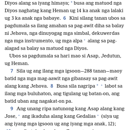
*
Diyos alang sa iyang himaya;
busa ang matuod nga
Diyos naghatag kang Heman ug 14 ka anak nga lalaki
6
ug 3 ka anak nga babaye.
Kini silang tanan ubos sa
pagdumala sa ilang amahan sa pag-awit diha sa balay
ni Jehova, nga dinuyogag mga simbal, dekuwerdas
+
nga mga instrumento, ug mga alpa
alang sa pag-
alagad sa balay sa matuod nga Diyos.
Ubos sa pagdumala sa hari mao si Asap, Jedutun,
ug Heman.
7
Sila ug ang ilang mga igsoon​—288 tanan—​maoy
batid nga mga mag-aawit nga gibansay sa pag-awit
+
8
*
alang kang Jehova.
Busa sila nagripa
labot sa
ilang mga buluhaton, ang tigulang ug batan-on, ang
batid uban ang nagakat-on pa.
9
Ang unang ripa natunong kang Asap alang kang
+
+
Jose,
ang ikaduha alang kang Gedalias
(siya ug
ang iyang mga igsoon ug ang iyang mga anak, 12);