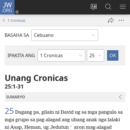
JW.ORG
Log
In
Ilisi
Pangitaa
IPA
(mo-
ang
sa
AN
1 Cronicas
open
pinulongan
JW.ORG
ME
ug
sa
BASAHA SA
bag-
site
ong
window)
Kapitulo
IPAKITA ANG
Basahon
sa
Bibliya
Unang Cronicas
25:1-31
SUMARYO
25
Dugang pa, gilain ni David ug sa mga pangulo sa
mga grupo sa pag-alagad ang ubang anak nga lalaki
+
ni Asap, Heman, ug Jedutun
aron mag-alagad