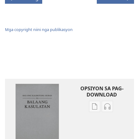
Mga copyright niini nga publikasyon
OPSIYON SA PAG-
DOWNLOAD
Opsiyon
Opsiyon
sa
sa
pag-
pag-
download
download