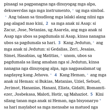
pinaagi sa pagpanagna nga dinuyogag mga alpa,
+
dekuwerdas nga mga instrumento,
ug mga simbal.
+
Ang talaan sa tinudlong mga lalaki alang niini nga
2
pag-alagad mao kini,
sa mga anak ni Asap: si
Zacur, Jose, Netanias, ug Asarela, ang mga anak ni
Asap nga ubos sa pagdumala ni Asap, kinsa nanagna
+
3
ubos sa pagdumala sa hari.
Kang Jedutun,
ang
mga anak ni Jedutun: si Gedalias, Zeri, Jesaias,
+
Simei, Hasabias, ug Matitias,
unom, ubos sa
pagdumala sa ilang amahan nga si Jedutun, kinsa
nanagna nga dinuyogag alpa, nga nagpasalamat ug
+
+
4
nagdayeg kang Jehova.
Kang Heman,
ang mga
anak ni Heman: si Bukias, Matanias, Uziel, Sebuel,
Jerimot, Hananias, Hanani, Eliata, Gidalti, Romamti-
5
ezer, Josbekasa, Maloti, Hotir, ug Mahaziot.
Kini
*
silang tanan mga anak ni Heman, nga bisyonaryo
sa hari maylabot sa mga mensahe sa matuod nga