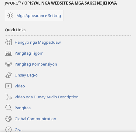
®
Translation
Translation
JW.ORG
/ OPISYAL NGA WEBSITE SA MGA SAKSI NI JEHOVA
of
of
Mga Appearance Setting
the
the
Holy
Holy
Quick Links
Scriptures)
Scriptures)
Hangyo nga Magpaduaw
Pangitag Tigom
(mo-
open
Pangitag Kombensiyon
(mo-
ug
open
bag-
Unsay Bag-o
ug
ong
bag-
window)
Video
ong
window)
Video nga Dunay Audio Description
Pangitaa
Global Communication
Giya