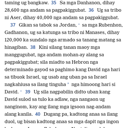
35
taming ug bangkaw.
Sa mga Danhanon, dihay
36
28,600 nga andam sa pagpakiggubat.
Ug sa tribo
ni Aser, dihay 40,000 nga andam sa pagpakiggubat.
+
37
Gikan sa tabok sa Jordan,
sa mga Rubenhon,
Gadhanon, ug sa katunga sa tribo ni Manases, dihay
120,000 ka sundalo nga armado sa tanang matang sa
38
hinagiban.
Kini silang tanan maoy mga
manggugubat, nga andam mohan-ay alang sa
pagpakiggubat; sila miadto sa Hebron nga
determinado gayod sa paghimo kang David nga hari
sa tibuok Israel, ug usab ang uban pa sa Israel
*
nagkahiusa sa ilang tinguha
nga himoong hari si
+
39
David.
Ug sila nagpabilin didto uban kang
David sulod sa tulo ka adlaw, nga nangaon ug
nanginom, kay ang ilang mga igsoon nag-andam
40
alang kanila.
Dugang pa, kadtong anaa sa ilang
duol, ug bisan kadtong anaa sa mga dapit nga ingon