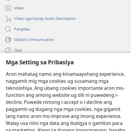
ug
ong
bag-
window)
Video
ong
window)
Video nga Dunay Audio Description
Pangitaa
Global Communication
Giya
Mga Setting sa Pribasiya
Donasyon
(mo-
open
Aron mahatag namo ang kinamaayohang experience,
ug
naggamit mig mga cookies ug susamang mga
Watchtower ONLINE NGA LIBRARYA
(mo-
bag-
teknolohiya. Ang ubang cookies importante aron mo-
open
ong
®
JW Hub
function ang among website ug dili ni puwedeng i-
ug
window)
(mo-
bag-
decline. Puwede nimong i-accept o i-decline ang
open
ong
®
JW Library
ug
paggamit ug dugang nga mga cookies, nga gigamit
window)
bag-
lang namo aron mo-improve ang imong experience.
ong
Watchtower Library
Walay usa niini nga data ang ibaligya o gamiton para
window)
sa marketing. Alang sa dugang impormasyon, basaha