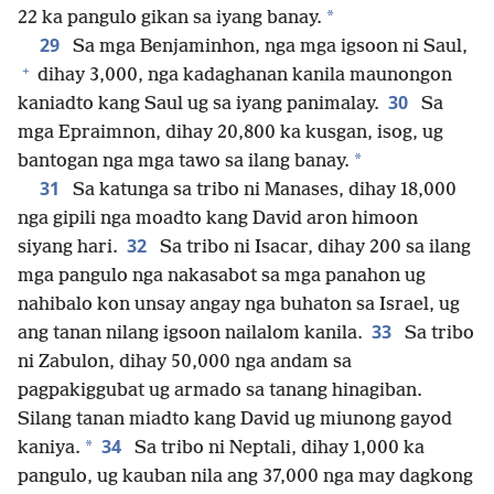
*
22 ka pangulo gikan sa iyang banay.
29
Sa mga Benjaminhon, nga mga igsoon ni Saul,
+
dihay 3,000, nga kadaghanan kanila maunongon
30
kaniadto kang Saul ug sa iyang panimalay.
Sa
mga Epraimnon, dihay 20,800 ka kusgan, isog, ug
*
bantogan nga mga tawo sa ilang banay.
31
Sa katunga sa tribo ni Manases, dihay 18,000
nga gipili nga moadto kang David aron himoon
32
siyang hari.
Sa tribo ni Isacar, dihay 200 sa ilang
mga pangulo nga nakasabot sa mga panahon ug
nahibalo kon unsay angay nga buhaton sa Israel, ug
33
ang tanan nilang igsoon nailalom kanila.
Sa tribo
ni Zabulon, dihay 50,000 nga andam sa
pagpakiggubat ug armado sa tanang hinagiban.
Silang tanan miadto kang David ug miunong gayod
34
*
kaniya.
Sa tribo ni Neptali, dihay 1,000 ka
pangulo, ug kauban nila ang 37,000 nga may dagkong