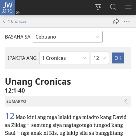
JW.ORG
Log
In
Ilisi
Pangitaa
IPA
(mo-
ang
sa
AN
1 Cronicas
open
pinulongan
JW.ORG
ME
ug
sa
BASAHA SA
bag-
site
ong
window)
Kapitulo
IPAKITA ANG
Basahon
sa
Bibliya
Unang Cronicas
12:1-40
SUMARYO
12
Mao kini ang mga lalaki nga miadto kang David
+
sa Ziklag
samtang siya nagtagotago tungod kang
+
Saul
nga anak ni Kis, ug lakip sila sa banggiitang