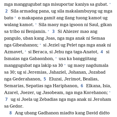
+
mga manggugubat nga misuportar kaniya sa gubat.
2
Sila armadog pana, ug sila makalambuyog ug mga
+
bato
o makapana gamit ang ilang tuong kamot ug
+
walang kamot.
Sila maoy mga igsoon ni Saul, gikan
+
3
sa tribo ni Benjamin.
Si Ahiezer mao ang
pangulo, uban kang Joas, nga mga anak ni Semaa
+
nga Gibeahanon;
si Jeziel ug Pelet nga mga anak ni
+
4
Azmavet,
si Beraca, si Jehu nga taga-Anatot,
si
+
Ismaias nga Gabaonhon,
usa ka banggiitang
+
manggugubat nga lakip sa 30
ug maoy nagdumala
sa 30; ug si Jeremias, Jahaziel, Johanan, Jozabad
5
nga Gederahanon,
Eluzai, Jerimot, Bealias,
6
Semarias, Sepatias nga Hariphanon,
Elkana, Isia,
+
Azarel, Joezer, ug Jasobeam, nga mga Korehanon;
7
ug si Joela ug Zebadias nga mga anak ni Jeroham
sa Gedor.
8
Ang ubang Gadhanon miadto kang David didto