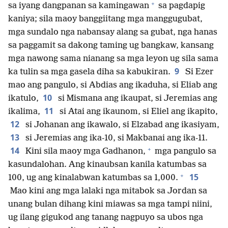
+
sa iyang dangpanan sa kamingawan
sa pagdapig
kaniya; sila maoy banggiitang mga manggugubat,
mga sundalo nga nabansay alang sa gubat, nga hanas
sa paggamit sa dakong taming ug bangkaw, kansang
mga nawong sama nianang sa mga leyon ug sila sama
9
ka tulin sa mga gasela diha sa kabukiran.
Si Ezer
mao ang pangulo, si Abdias ang ikaduha, si Eliab ang
10
ikatulo,
si Mismana ang ikaupat, si Jeremias ang
11
ikalima,
si Atai ang ikaunom, si Eliel ang ikapito,
12
si Johanan ang ikawalo, si Elzabad ang ikasiyam,
13
si Jeremias ang ika-10, si Makbanai ang ika-11.
+
14
Kini sila maoy mga Gadhanon,
mga pangulo sa
kasundalohan. Ang kinaubsan kanila katumbas sa
+
15
100, ug ang kinalabwan katumbas sa 1,000.
Mao kini ang mga lalaki nga mitabok sa Jordan sa
unang bulan dihang kini miawas sa mga tampi niini,
ug ilang gigukod ang tanang nagpuyo sa ubos nga