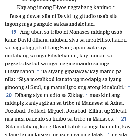
Kay ang imong Diyos nagtabang kanimo.”
Busa gidawat sila ni David ug gitudlo usab sila
ingong mga pangulo sa kasundalohan.
19
Ang uban sa tribo ni Manases midapig usab
kang David dihang miuban siya sa mga Filistehanon
sa pagpakiggubat kang Saul; apan wala siya
motabang sa mga Filistehanon, kay human sa
pagsabotsabot sa mga magmamando sa mga
+
Filistehanon,
ila siyang gipalakaw kay matod pa
nila: “Siya motalikod kanato ug modapig sa iyang
+
ginoong si Saul, ug mameligro ang atong kinabuhi.”
+
20
Dihang siya miadto sa Ziklag,
mao kini ang
midapig kaniya gikan sa tribo ni Manases: si Adna,
Jozabad, Jediael, Miguel, Jozabad, Elihu, ug Ziletai,
+
21
nga mga pangulo sa linibo sa tribo ni Manases.
Sila mitabang kang David batok sa mga bandido, kay
+
silang tanan kusgan ug isog nga mga lalaki,
ug sila