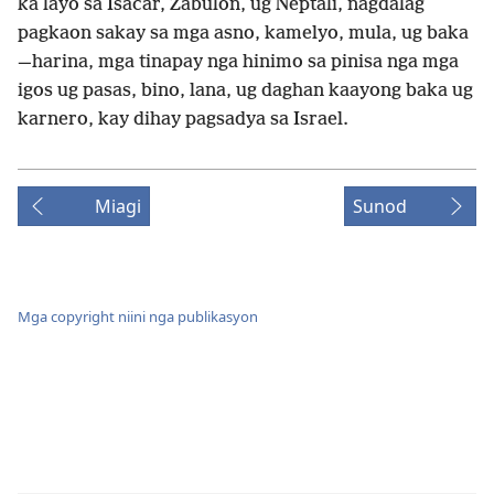
ka layo sa Isacar, Zabulon, ug Neptali, nagdalag
pagkaon sakay sa mga asno, kamelyo, mula, ug baka​
—harina, mga tinapay nga hinimo sa pinisa nga mga
igos ug pasas, bino, lana, ug daghan kaayong baka ug
karnero, kay dihay pagsadya sa Israel.
Miagi
Sunod
Mga copyright niini nga publikasyon