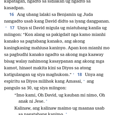
kapatagan, ngadto sa sidlakan ug ngadto sa
kasadpan.
16
Ang ubang lalaki sa Benjamin ug Juda
nangadto usab kang David didto sa iyang dangpanan.
+
17
Unya si David migula ug miatubang kanila ug
miingon: “Kon alang sa pakigdait nga kamo mianhi
kanako sa pagtabang kanako, ang akong
kasingkasing mahiusa kaninyo. Apan kon mianhi mo
sa pagbudhi kanako ngadto sa akong mga kaaway
bisag walay nahimong kasaypanan ang akong mga
kamot, hinaot makita kini sa Diyos sa atong
+
18
katigulangan ug siya maghukom.”
Unya ang
+
espiritu sa Diyos milihok kang Amasai,
ang
pangulo sa 30, ug siya miingon:
“Imo kami, Oh David, ug kauban mi nimo, Oh
+
anak ni Jese.
Kalinaw, ang kalinaw maimo ug maanaa usab
+
sa nagatabang kanimo,