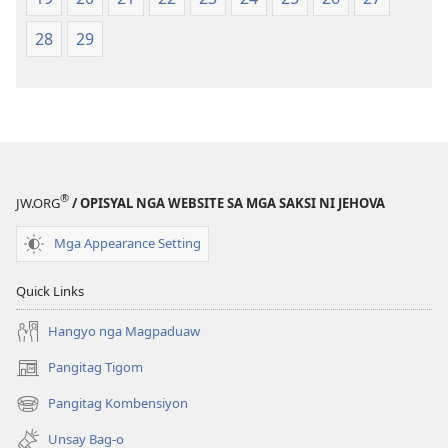
sa
sa
2013
2013
28
29
nga
nga
Rebisadong
Rebisadong
Edisyon
Edisyon
sa
sa
New
New
World
World
®
Translation
Translation
JW.ORG
/ OPISYAL NGA WEBSITE SA MGA SAKSI NI JEHOVA
of
of
Mga Appearance Setting
the
the
Holy
Holy
Quick Links
Scriptures)
Scriptures)
Hangyo nga Magpaduaw
Pangitag Tigom
(mo-
open
Pangitag Kombensiyon
(mo-
ug
open
bag-
Unsay Bag-o