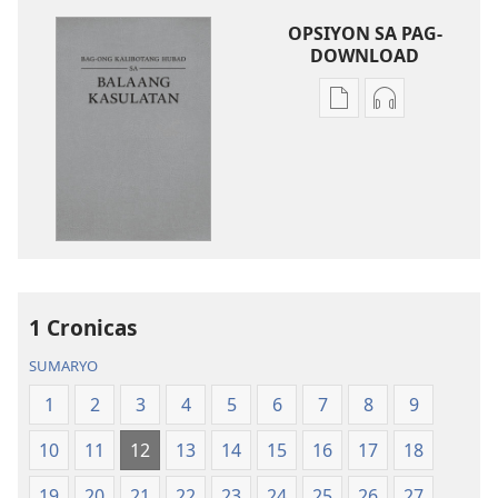
OPSIYON SA PAG-
DOWNLOAD
Opsiyon
Opsiyon
sa
sa
pag-
pag-
download
download
sa
sa
publikasyon
audio
Bag-
Bag-
ong
ong
Kalibotang
Kalibotang
1 Cronicas
Hubad
Hubad
SUMARYO
sa
sa
Balaang
Balaang
1
2
3
4
5
6
7
8
9
Kasulatan
Kasulatan
10
11
12
13
14
15
16
17
18
(Gihubad
(Gihubad
Gikan
Gikan
19
20
21
22
23
24
25
26
27