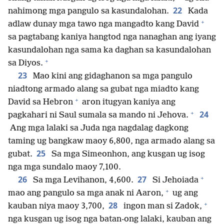
22
nahimong mga pangulo sa kasundalohan.
Kada
+
adlaw dunay mga tawo nga mangadto kang David
sa pagtabang kaniya hangtod nga nanaghan ang iyang
kasundalohan nga sama ka daghan sa kasundalohan
+
sa Diyos.
23
Mao kini ang gidaghanon sa mga pangulo
niadtong armado alang sa gubat nga miadto kang
+
David sa Hebron
aron itugyan kaniya ang
+
24
pagkahari ni Saul sumala sa mando ni Jehova.
Ang mga lalaki sa Juda nga nagdalag dagkong
taming ug bangkaw maoy 6,800, nga armado alang sa
25
gubat.
Sa mga Simeonhon, ang kusgan ug isog
nga mga sundalo maoy 7,100.
+
26
27
Sa mga Levihanon, 4,600.
Si Jehoiada
+
mao ang pangulo sa mga anak ni Aaron,
ug ang
+
28
kauban niya maoy 3,700,
ingon man si Zadok,
nga kusgan ug isog nga batan-ong lalaki, kauban ang