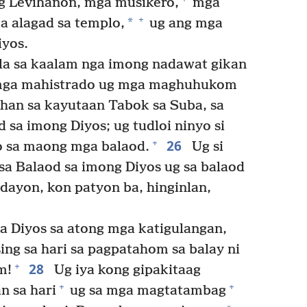
g Levihanon, mga musikero,
mga
+
*
a alagad sa templo,
ug ang mga
iyos.
la sa kaalam nga imong nadawat gikan
mga mahistrado ug mga maghuhukom
han sa kayutaan Tabok sa Suba, sa
 sa imong Diyos; ug tudloi ninyo si
26
+
o sa maong mga balaod.
Ug si
sa Balaod sa imong Diyos ug sa balaod
dayon, kon patyon ba, hinginlan,
a Diyos sa atong mga katigulangan,
ing sa hari sa pagpatahom sa balay ni
28
+
m!
Ug iya kong gipakitaag
+
+
 sa hari
ug sa mga magtatambag