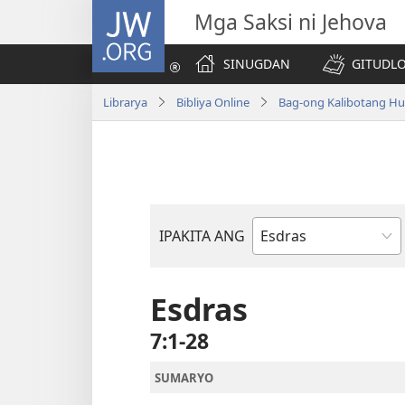
JW.ORG
Mga Saksi ni Jehova
SINUGDAN
GITUDLO
Librarya
Bibliya Online
Bag-ong Kalibotang Hu
IPAKITA ANG
Basahon
sa
Bibliya
Esdras
7:1-28
SUMARYO