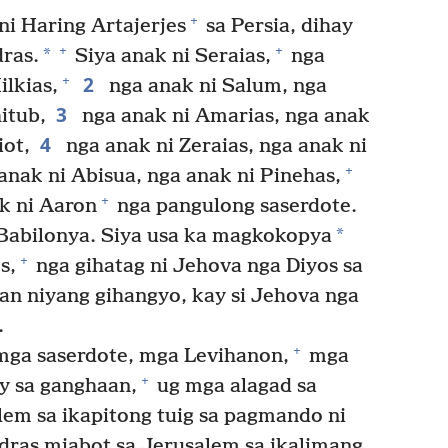
+
i Haring Artajerjes
sa Persia, dihay
+
+
*
dras.
Siya anak ni Seraias,
nga
2
+
ilkias,
nga anak ni Salum, nga
3
itub,
nga anak ni Amarias, nga anak
4
iot,
nga anak ni Zeraias, nga anak ni
+
anak ni Abisua, nga anak ni Pinehas,
+
k ni Aaron
nga pangulong saserdote.
*
 Babilonya. Siya usa ka magkokopya
+
s,
nga gihatag ni Jehova nga Diyos sa
anan niyang gihangyo, kay si Jehova nga
.
+
mga saserdote, mga Levihanon,
mga
+
 sa ganghaan,
ug mga alagad sa
em sa ikapitong tuig sa pagmando ni
dras miabot sa Jerusalem sa ikalimang