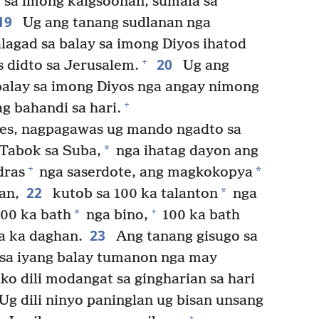
 sa imong kaigsoonan, sumala sa
19
Ug ang tanang sudlanan nga
lagad sa balay sa imong Diyos ihatod
20
+
s didto sa Jerusalem.
Ug ang
balay sa imong Diyos nga angay nimong
+
ag bahandi sa hari.
rjes, nagpagawas ug mando ngadto sa
*
 Tabok sa Suba,
nga ihatag dayon ang
+
*
dras
nga saserdote, ang magkokopya
22
*
an,
kutob sa 100 ka talanton
nga
+
*
100 ka bath
nga bino,
100 ka bath
23
a ka daghan.
Ang tanang gisugo sa
 sa iyang balay tumanon nga may
ko dili modangat sa gingharian sa hari
Ug dili ninyo paninglan ug bisan unsang
+