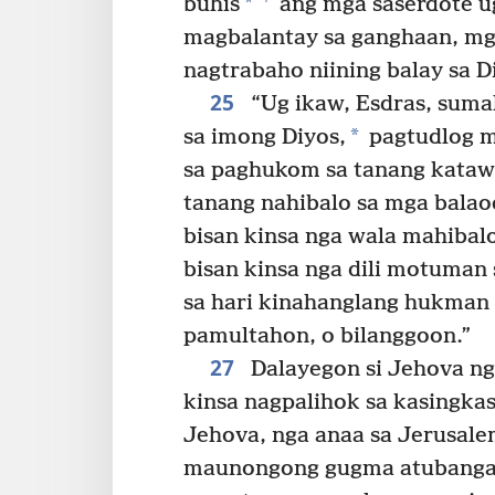
*
buhis
ang mga saserdote u
magbalantay sa ganghaan, mg
nagtrabaho niining balay sa D
25
“Ug ikaw, Esdras, suma
*
sa imong Diyos,
pagtudlog 
sa paghukom sa tanang kataw
tanang nahibalo sa mga balaod
bisan kinsa nga wala mahibal
bisan kinsa nga dili motuman 
sa hari kinahanglang hukman 
pamultahon, o bilanggoon.”
27
Dalayegon si Jehova ng
kinsa nagpalihok sa kasingkas
Jehova, nga anaa sa Jerusale
maunongong gugma atubangan