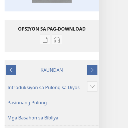
OPSIYON SA PAG-DOWNLOAD
Opsiyon
Opsiyon
sa
sa
pag-
pag-
download
download
KAUNDAN
sa
sa
Miagi
Sunod
publikasyon
audio
Bag-
Bag-
Introduksiyon sa Pulong sa Diyos
Ipakita
ong
ong
ang
Kalibotang
Kalibotang
Pasiunang Pulong
uban
Hubad
Hubad
pa
sa
sa
Mga Basahon sa Bibliya
Balaang
Balaang
Kasulatan
Kasulatan