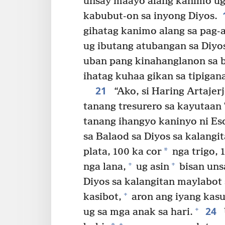
unsay maayo alang kanimo ug
kabubut-on sa inyong Diyos.
gihatag kanimo alang sa pag-a
ug ibutang atubangan sa Diyo
uban pang kinahanglanon sa 
ihatag kuhaa gikan sa tipigan
21
“Ako, si Haring Artaje
tanang tresurero sa kayutaan
tanang ihangyo kaninyo ni Es
sa Balaod sa Diyos sa kalangit
*
plata, 100 ka cor
nga trigo, 
+
+
nga lana,
ug asin
bisan uns
Diyos sa kalangitan maylabot
+
kasibot,
aron ang iyang kasu
24
+
ug sa mga anak sa hari.
+