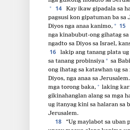
nga gustong moadto sa Jeru
14
+
Kay ikaw gipadala sa ha
pagsusi kon gipatuman ba sa 
15
*
Diyos nga anaa kanimo,
nga kinabubut-ong gihatag sa
ngadto sa Diyos sa Israel, ka
16
lakip ang tanang plata u
*
sa tanang probinsiya
sa Babi
ong ihatag sa katawhan ug sa 
Diyos, nga anaa sa Jerusalem.
+
mga torong baka,
laking kar
gikinahanglan alang sa mga h
ug itanyag kini sa halaran sa 
Jerusalem.
18
“Ug maylabot sa uban p