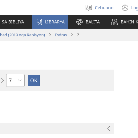
Cebuano
Log
Pagpilig
(m
pinulongan
o
 SA BIBLIYA
LIBRARYA
BALITA
BAHIN 
u
ba
bad (2019 nga Rebisyon)
Esdras
7
o
wi
Kapitulo