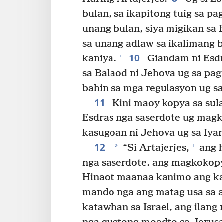
bulan, sa ikapitong tuig sa p
unang bulan, siya migikan sa 
sa unang adlaw sa ikalimang 
10
+
kaniya.
Giandam ni Esdr
sa Balaod ni Jehova ug sa pag
bahin sa mga regulasyon ug sa
11
Kini maoy kopya sa sula
Esdras nga saserdote ug mag
kasugoan ni Jehova ug sa Iyan
12
+
*
“Si Artajerjes,
ang h
nga saserdote, ang magkokop
Hinaot maanaa kanimo ang ka
mando nga ang matag usa sa a
katawhan sa Israel, ang ilan