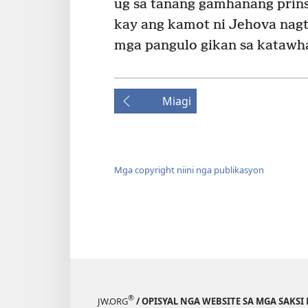
ug sa tanang gamhanang prins
kay ang kamot ni Jehova nag
mga pangulo gikan sa katawha
Miagi
Mga copyright niini nga publikasyon
®
JW.ORG
/ OPISYAL NGA WEBSITE SA MGA SAKSI 