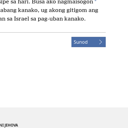
*
ipe sa hari. Busa ako nagmaisogon
tabang kanako, ug akong gitigom ang
n sa Israel sa pag-uban kanako.
Sunod
NI JEHOVA