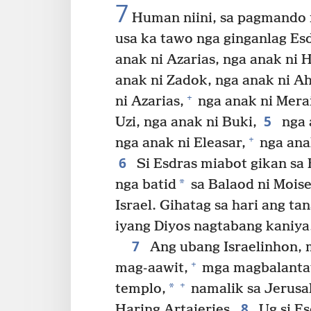
7
Human niini, sa pagmando n
usa ka tawo nga ginganlag Es
anak ni Azarias, nga anak ni H
anak ni Zadok, nga anak ni Ah
+
ni Azarias,
nga anak ni Mera
5
Uzi, nga anak ni Buki,
nga 
+
nga anak ni Eleasar,
nga ana
6
Si Esdras miabot gikan sa
*
nga batid
sa Balaod ni Moise
Israel. Gihatag sa hari ang t
iyang Diyos nagtabang kaniya
7
Ang ubang Israelinhon, 
+
mag-aawit,
mga magbalantay
+
*
templo,
namalik sa Jerusal
8
Haring Artajerjes.
Ug si Es