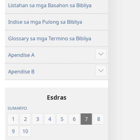
(Gihubad
(Gihubad
Listahan sa mga Basahon sa Bibliya
Gikan
Gikan
sa
sa
Indise sa mga Pulong sa Bibliya
2013
2013
nga
nga
Glossary sa mga Termino sa Bibliya
Rebisadong
Rebisadong
Edisyon
Edisyon
Apendise A
sa
sa
Ipakita
New
New
ang
Apendise B
World
World
uban
Ipakita
Translation
Translation
pa
ang
of
of
uban
the
the
Esdras
pa
Holy
Holy
SUMARYO
Scriptures)
Scriptures)
1
2
3
4
5
6
7
8
9
10