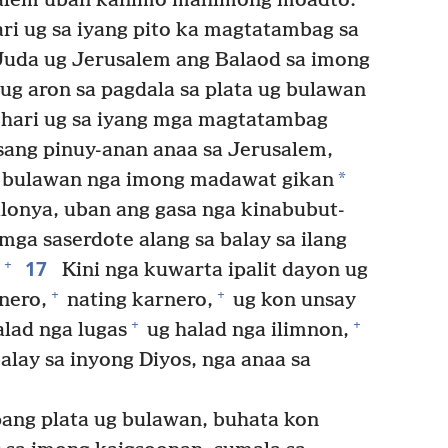
salem uban kanimo mahimong moadto.
ri ug sa iyang pito ka magtatambag sa
Juda ug Jerusalem ang Balaod sa imong
ug aron sa pagdala sa plata ug bulawan
 hari ug sa iyang mga magtatambag
nsang pinuy-anan anaa sa Jerusalem,
*
g bulawan nga imong madawat gikan
lonya, uban ang gasa nga kinabubut-
mga saserdote alang sa balay sa ilang
17
+
Kini nga kuwarta ipalit dayon ug
+
+
nero,
nating karnero,
ug kon unsay
+
+
alad nga lugas
ug halad nga ilimnon,
balay sa inyong Diyos, nga anaa sa
ang plata ug bulawan, buhata kon