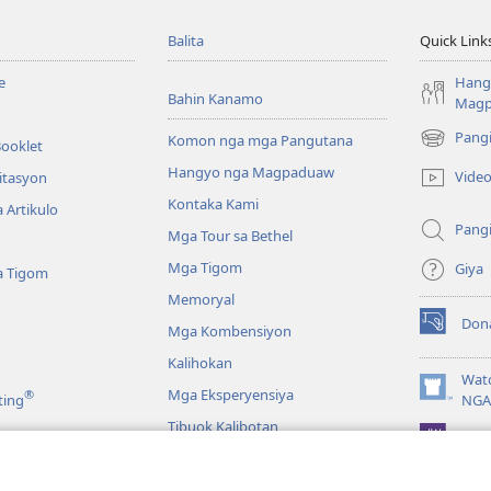
Balita
Quick Link
e
Hang
Bahin Kanamo
Mag
Pang
Komon nga mga Pangutana
Booklet
(mo-
open
Hangyo nga Magpaduaw
Vide
itasyon
ug
Kontaka Kami
 Artikulo
bag-
Pang
ong
Mga Tour sa Bethel
window)
Mga Tigom
Giya
a Tigom
Memoryal
Don
Mga Kombensiyon
(mo-
open
Kalihokan
ug
Wat
Mga Eksperyensiya
®
bag-
(mo-
ting
NGA
ong
open
Tibuok Kalibotan
window)
JW L
ug
bag-
ong