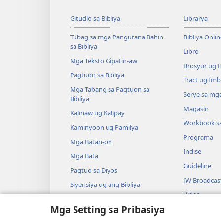
Gitudlo sa Bibliya
Librarya
Tubag sa mga Pangutana Bahin
Bibliya Onlin
sa Bibliya
Libro
Mga Teksto Gipatin-aw
Brosyur ug 
Pagtuon sa Bibliya
Tract ug Imb
Mga Tabang sa Pagtuon sa
Serye sa mga
Bibliya
Magasin
Kalinaw ug Kalipay
Workbook s
Kaminyoon ug Pamilya
Programa
Mga Batan-on
Indise
Mga Bata
Guideline
Pagtuo sa Diyos
JW Broadcas
Siyensiya ug ang Bibliya
Video
Kasaysayan ug ang Bibliya
Mga Setting sa Pribasiya
Musika