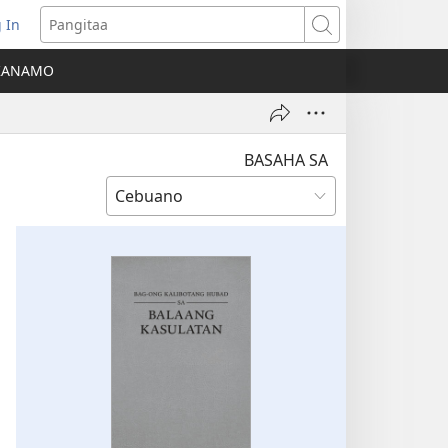
 In
o-
Pangitaa
pen
KANAMO
g
g-
ng
ndow)
BASAHA SA