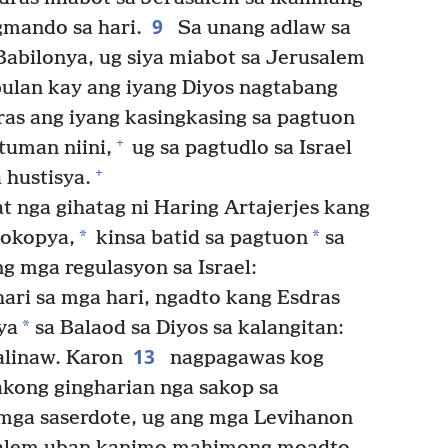
9
agmando sa hari.
Sa unang adlaw sa
Babilonya, ug siya miabot sa Jerusalem
bulan kay ang iyang Diyos nagtabang
as ang iyang kasingkasing sa pagtuon
+
tuman niini,
ug sa pagtudlo sa Israel
+
 hustisya.
t nga gihatag ni Haring Artajerjes kang
*
*
kokopya,
kinsa batid sa pagtuon
sa
g mga regulasyon sa Israel:
ari sa mga hari, ngadto kang Esdras
*
ya
sa Balaod sa Diyos sa kalangitan:
13
linaw. Karon
nagpagawas kog
kong gingharian nga sakop sa
g mga saserdote, ug ang mga Levihanon