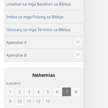
(Gihubad
(Gihubad
Listahan sa mga Basahon sa Bibliya
Gikan
Gikan
sa
sa
Indise sa mga Pulong sa Bibliya
2013
2013
nga
nga
Glossary sa mga Termino sa Bibliya
Rebisadong
Rebisadong
Edisyon
Edisyon
Apendise A
sa
sa
Ipakita
New
New
ang
Apendise B
World
World
uban
Ipakita
Translation
Translation
pa
ang
of
of
uban
the
the
Nehemias
pa
Holy
Holy
SUMARYO
Scriptures)
Scriptures)
1
2
3
4
5
6
7
8
9
10
11
12
13