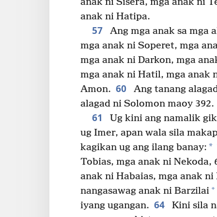
anak ni Sisera, mga anak ni 
anak ni Hatipa.
57
Ang mga anak sa mga a
mga anak ni Soperet, mga ana
mga anak ni Darkon, mga anak
mga anak ni Hatil, mga anak 
60
Amon.
Ang tanang alagad
alagad ni Solomon maoy 392.
61
Ug kini ang namalik gik
ug Imer, apan wala sila maka
*
kagikan ug ang ilang banay:
Tobias, mga anak ni Nekoda, 
anak ni Habaias, mga anak ni
+
nangasawag anak ni Barzilai
64
iyang ugangan.
Kini sila 