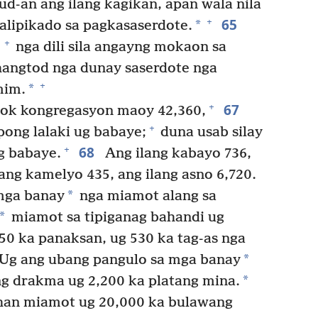
d-an ang ilang kagikan, apan wala nila
65
+
*
uwalipikado sa pagkasaserdote.
+
nga dili sila angayng mokaon sa
angtod nga dunay saserdote nga
+
*
mim.
67
+
uok kongregasyon maoy 42,360,
+
pong lalaki ug babaye;
duna usab silay
68
+
g babaye.
Ang ilang kabayo 736,
ang kamelyo 435, ang ilang asno 6,720.
*
mga banay
nga miamot alang sa
*
miamot sa tipiganag bahandi ug
50 ka panaksan, ug 530 ka tag-as nga
*
Ug ang ubang pangulo sa mga banay
*
g drakma ug 2,200 ka platang mina.
han miamot ug 20,000 ka bulawang