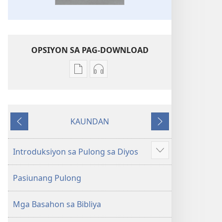
OPSIYON SA PAG-DOWNLOAD
Opsiyon
Opsiyon
sa
sa
pag-
pag-
download
download
KAUNDAN
sa
sa
Miagi
Sunod
publikasyon
audio
Bag-
Bag-
Introduksiyon sa Pulong sa Diyos
Ipakita
ong
ong
ang
Kalibotang
Kalibotang
Pasiunang Pulong
uban
Hubad
Hubad
pa
sa
sa
Mga Basahon sa Bibliya
Balaang
Balaang
Kasulatan
Kasulatan