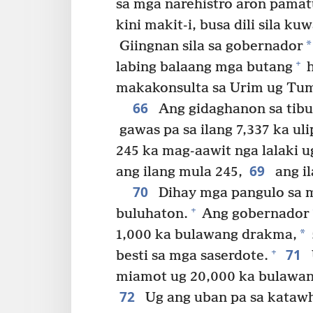
sa mga narehistro aron pamatu
kini makit-i, busa dili sila k
*
Giingnan sila sa gobernador
+
labing balaang mga butang
h
makakonsulta sa Urim ug Tu
66
Ang gidaghanon sa tib
gawas pa sa ilang 7,337 ka uli
245 ka mag-aawit nga lalaki u
69
ang ilang mula 245,
ang il
70
Dihay mga pangulo sa 
+
buluhaton.
Ang gobernador
*
1,000 ka bulawang drakma,
71
+
besti sa mga saserdote.
miamot ug 20,000 ka bulawan
72
Ug ang uban pa sa kataw