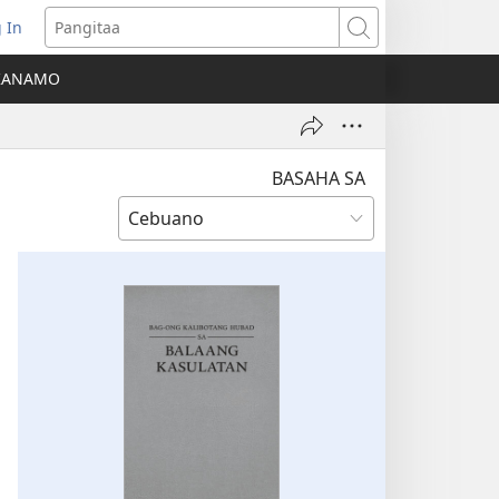
 In
o-
Pangitaa
pen
KANAMO
g
g-
ng
ndow)
BASAHA SA