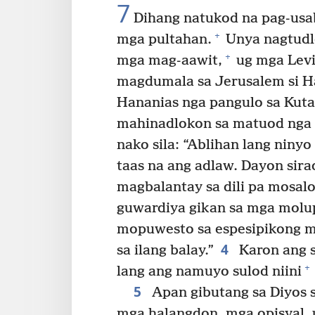
7
Dihang natukod na pag-usab
+
mga pultahan.
Unya nagtudl
+
mga mag-aawit,
ug mga Lev
magdumala sa Jerusalem si H
Hananias nga pangulo sa Kuta
mahinadlokon sa matuod nga 
nako sila: “Ablihan lang nin
taas na ang adlaw. Dayon sira
magbalantay sa dili pa mosal
guwardiya gikan sa mga molu
mopuwesto sa espesipikong m
4
sa ilang balay.”
Karon ang s
+
lang ang namuyo sulod niini
5
Apan gibutang sa Diyos 
mga halangdon, mga opisyal, 