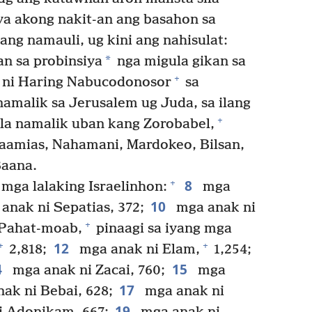
a akong nakit-an ang basahon sa
ang namauli, ug kini ang nahisulat:
*
n sa probinsiya
nga migula gikan sa
+
o ni Haring Nabucodonosor
sa
namalik sa Jerusalem ug Juda, sa ilang
+
la namalik uban kang Zorobabel,
aamias, Nahamani, Mardokeo, Bilsan,
Baana.
8
+
mga lalaking Israelinhon:
mga
10
anak ni Sepatias, 372;
mga anak ni
+
Pahat-moab,
pinaagi sa iyang mga
12
+
+
2,818;
mga anak ni Elam,
1,254;
4
15
mga anak ni Zacai, 760;
mga
17
ak ni Bebai, 628;
mga anak ni
19