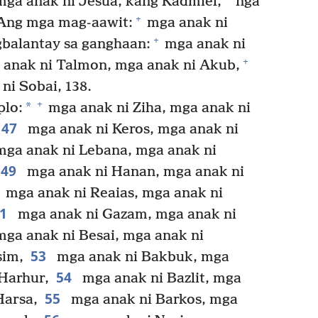
ga anak ni Jesua, kang Kadmiel,
nga
+
ng mga mag-aawit:
mga anak ni
+
alantay sa ganghaan:
mga anak ni
+
 anak ni Talmon, mga anak ni Akub,
ni Sobai, 138.
+
*
plo:
mga anak ni Ziha, mga anak ni
47
mga anak ni Keros, mga anak ni
ga anak ni Lebana, mga anak ni
49
mga anak ni Hanan, mga anak ni
mga anak ni Reaias, mga anak ni
51
mga anak ni Gazam, mga anak ni
ga anak ni Besai, mga anak ni
53
sim,
mga anak ni Bakbuk, mga
54
Harhur,
mga anak ni Bazlit, mga
55
Harsa,
mga anak ni Barkos, mga