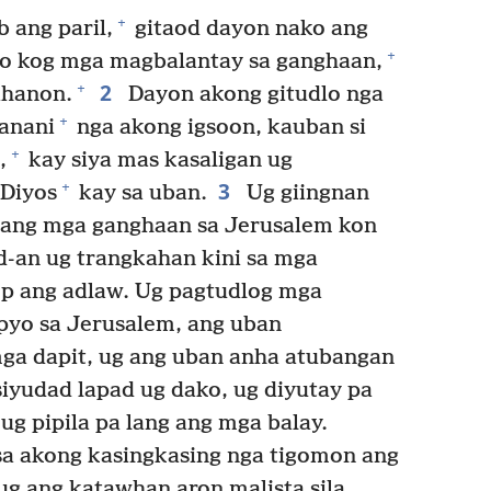
+
 ang paril,
gitaod dayon nako ang
+
o kog mga magbalantay sa ganghaan,
2
+
ihanon.
Dayon akong gitudlo nga
+
anani
nga akong igsoon, kauban si
+
,
kay siya mas kasaligan ug
3
+
Diyos
kay sa uban.
Ug giingnan
yo ang mga ganghaan sa Jerusalem kon
d-an ug trangkahan kini sa mga
op ang adlaw. Ug pagtudlog mga
pyo sa Jerusalem, ang uban
ga dapit, ug ang uban anha atubangan
iyudad lapad ug dako, ug diyutay pa
ug pipila pa lang ang mga balay.
sa akong kasingkasing nga tigomon ang
ug ang katawhan aron malista sila