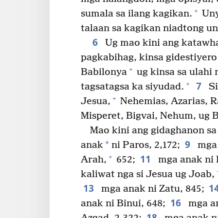
+
sumala sa ilang kagikan.
Uny
talaan sa kagikan niadtong un
6
Ug mao kini ang katawha
pagkabihag, kinsa gidestiyer
+
Babilonya
ug kinsa sa ulahi 
7
+
tagsatagsa ka siyudad.
Si
+
Jesua,
Nehemias, Azarias, R
Misperet, Bigvai, Nehum, ug 
Mao kini ang gidaghanon sa 
9
*
anak
ni Paros, 2,172;
mga 
11
+
Arah,
652;
mga anak ni 
kaliwat nga si Jesua ug Joab,
13
1
mga anak ni Zatu, 845;
16
anak ni Binui, 648;
mga an
18