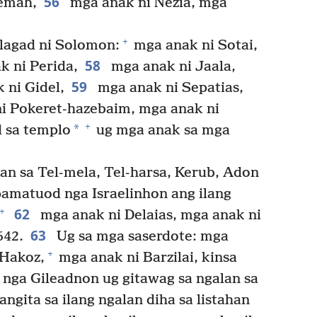
56
Temah,
mga anak ni Nezia, mga
+
lagad ni Solomon:
mga anak ni Sotai,
58
k ni Perida,
mga anak ni Jaala,
59
 ni Gidel,
mga anak ni Sepatias,
ni Pokeret-hazebaim, mga anak ni
+
*
 sa templo
ug mga anak sa mga
an sa Tel-mela, Tel-harsa, Kerub, Adon
pamatuod nga Israelinhon ang ilang
62
+
mga anak ni Delaias, mga anak ni
63
642.
Ug sa mga saserdote: mga
+
 Hakoz,
mga anak ni Barzilai, kinsa
nga Gileadnon ug gitawag sa ngalan sa
nangita sa ilang ngalan diha sa listahan