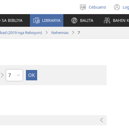
Cebuano
Log
Pagpilig
(m
pinulongan
o
 SA BIBLIYA
LIBRARYA
BALITA
BAHIN 
u
ba
bad (2019 nga Rebisyon)
Nehemias
7
o
wi
Kapitulo