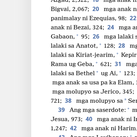
Azgad, 2,322;
mga anak ni
20
Bigvai, 2,067;
mga anak ni
2
panimalay ni Ezequias, 98;
24
anak ni Bezai, 324;
mga an
26
+
Gabaon,
95;
mga lalaki 
28
+
lalaki sa Anatot,
128;
mga
+
lalaki sa Kiriat-jearim,
Kepir
31
+
Rama ug Geba,
621;
mga 
+
+
lalaki sa Bethel
ug Ai,
123;
mga anak sa usa pa ka Elam, 
mga molupyo sa Jerico, 345;
38
*
721;
mga molupyo sa
Sen
39
+
Ang mga saserdote:
mg
40
Jesua, 973;
mga anak ni I
42
1,247;
mga anak ni Harim
+