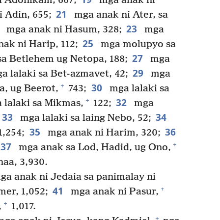
 Adonikam, 667;
mga anak ni
21
 Adin, 655;
mga anak ni Ater, sa
2
23
mga anak ni Hasum, 328;
mga
25
ak ni Harip, 112;
mga molupyo sa
27
sa Betlehem ug Netopa, 188;
mga
29
 lalaki sa Bet-azmavet, 42;
mga
30
+
a, ug Beerot,
743;
mga lalaki sa
32
+
lalaki sa Mikmas,
122;
mga
33
34
mga lalaki sa laing Nebo, 52;
35
36
1,254;
mga anak ni Harim, 320;
37
+
mga anak sa Lod, Hadid, ug Ono,
aa, 3,930.
a anak ni Jedaia sa panimalay ni
41
+
mer, 1,052;
mga anak ni Pasur,
+
,
1,017.
+