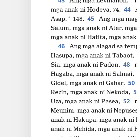
43
Ang mga Levihanon:
m
44
mga anak ni Hodeva, 74.
A
45
+
Asap,
148.
Ang mga magb
Salum, mga anak ni Ater, mga
mga anak ni Hatita, mga anak 
46
Ang mga alagad sa tem
Hasupa, mga anak ni Tabaot,
48
Sia, mga anak ni Padon,
m
Hagaba, mga anak ni Salmai,
50
Gidel, mga anak ni Gahar,
Rezin, mga anak ni Nekoda,
52
Uza, mga anak ni Pasea,
m
Meunim, mga anak ni Nepuse
anak ni Hakupa, mga anak ni 
anak ni Mehida, mga anak ni 