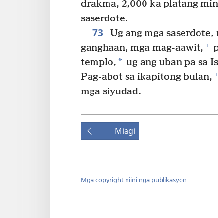
drakma, 2,000 ka platang mina
saserdote.
73
Ug ang mga saserdote,
+
ganghaan, mga mag-aawit,
p
*
templo,
ug ang uban pa sa I
+
Pag-abot sa ikapitong bulan,
+
mga siyudad.
Miagi
Mga copyright niini nga publikasyon