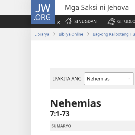
JW.ORG
Mga Saksi ni Jehova
SINUGDAN
GITUDLO
Librarya
Bibliya Online
Bag-ong Kalibotang Hu
IPAKITA ANG
Basahon
sa
Bibliya
Nehemias
7:1-73
SUMARYO