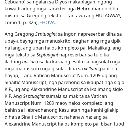
Cebuano) sa ngalan sa Diyos makaplagan ingong
kuwadradong mga karakter nga Hebreohanon diha
mismo sa Gregong teksto.​—Tan-awa ang HULAGWAY,
Tomo 1, p. 326;
JEHOVA
.
Ang Gregong
Septuagint
sa ingon napreserbar diha sa
ubay-ubayng mga manuskrito, daghan ang mga tipik
na lang, ang uban halos kompleto pa. Makaiikag, ang
mga teksto sa
Septuagint
napreserbar sa tulo ka
iladong
uncial
(usa ka karaang estilo sa pagsulat) nga
mga manuskrito nga gisulat diha sa
vellum
(panit sa
hayop)​—ang Vatican Manuscript Num. 1209 ug ang
Sinaitic Manuscript, nga parehong sa ikaupat nga siglo
K.P., ug ang Alexandrine Manuscript sa ikalimang siglo
K.P. Ang
Septuagint
sumala sa makita sa Vatican
Manuscript Num. 1209 maoy halos kompleto; ang
bahin sa Hebreohanong Kasulatan nga kanhi gilakip
diha sa Sinaitic Manuscript nahanaw na; ang sa
Alexandrine Manuscript halos kompleto pa, bisan tuod