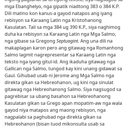
mga Ebanghelyo, nga gipatik niadtong 383 o 384 K.P.
Dili matino kon kanus-a gayod natapos ang iyang
rebisyon sa Karaang Latin nga Kristohanong
Kasulatan. Tali sa mga 384 ug 390 K.P., siya naghimog
duha ka rebisyon sa Karaang Latin nga Mga Salmo,
nga gibase sa Gregong
Septuagint.
Ang una dili na
makaplagan karon pero ang gitawag nga Romanhong
Salmo lagmit nagrepresentar sa Karaang Latin nga
teksto nga iyang gitul-id. Ang ikaduha gitawag nga
Gallican nga Salmo, tungod kay kini unang gidawat sa
Gaul. Gihubad usab ni Jerome ang Mga Salmo nga
direkta gikan sa Hebreohanon, ug kini nga sinulat
gitawag nga Hebreohanong Salmo. Siya nagsugod sa
pagrebisar sa ubang basahon sa Hebreohanong
Kasulatan gikan sa Grego apan mopatim-aw nga wala
gayod niya matapos ang maong rebisyon, nga
nagpalabi sa paghubad nga direkta gikan sa
Hebreohanon (bisan tuod mikonsulta usab sa