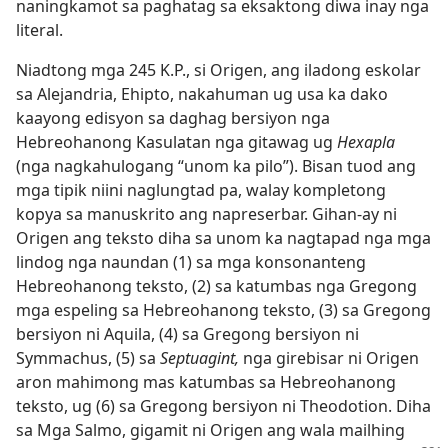
naningkamot sa paghatag sa eksaktong diwa inay nga
literal.
Niadtong mga 245 K.P., si Origen, ang iladong eskolar
sa Alejandria, Ehipto, nakahuman ug usa ka dako
kaayong edisyon sa daghag bersiyon nga
Hebreohanong Kasulatan nga gitawag ug
Hexapla
(nga nagkahulogang “unom ka pilo”). Bisan tuod ang
mga tipik niini naglungtad pa, walay kompletong
kopya sa manuskrito ang napreserbar. Gihan-ay ni
Origen ang teksto diha sa unom ka nagtapad nga mga
lindog nga naundan (1) sa mga konsonanteng
Hebreohanong teksto, (2) sa katumbas nga Gregong
mga espeling sa Hebreohanong teksto, (3) sa Gregong
bersiyon ni Aquila, (4) sa Gregong bersiyon ni
Symmachus, (5) sa
Septuagint,
nga girebisar ni Origen
aron mahimong mas katumbas sa Hebreohanong
teksto, ug (6) sa Gregong bersiyon ni Theodotion. Diha
sa Mga Salmo, gigamit ni Origen ang wala mailhing