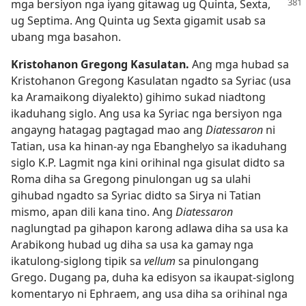
mga bersiyon nga iyang gitawag
ug Quinta, Sexta,
ug Septima. Ang Quinta ug Sexta gigamit usab sa
ubang mga basahon.
Kristohanon Gregong Kasulatan.
Ang mga hubad sa
Kristohanon Gregong Kasulatan ngadto sa Syriac (usa
ka Aramaikong diyalekto) gihimo sukad niadtong
ikaduhang siglo. Ang usa ka Syriac nga bersiyon nga
angayng hatagag pagtagad mao ang
Diatessaron
ni
Tatian, usa ka hinan-ay nga Ebanghelyo sa ikaduhang
siglo K.P. Lagmit nga kini orihinal nga gisulat didto sa
Roma diha sa Gregong pinulongan ug sa ulahi
gihubad ngadto sa Syriac didto sa Sirya ni Tatian
mismo, apan dili kana tino. Ang
Diatessaron
naglungtad pa gihapon karong adlawa diha sa usa ka
Arabikong hubad ug diha sa usa ka gamay nga
ikatulong-siglong tipik sa
vellum
sa pinulongang
Grego. Dugang pa, duha ka edisyon sa ikaupat-siglong
komentaryo ni Ephraem, ang usa diha sa orihinal nga