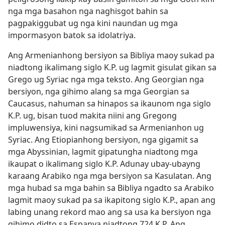
nga mga basahon nga naghisgot bahin sa
pagpakiggubat ug nga kini naundan ug mga
impormasyon batok sa idolatriya.
Ang Armenianhong bersiyon sa Bibliya maoy sukad pa
niadtong ikalimang siglo K.P. ug lagmit gisulat gikan sa
Grego ug Syriac nga mga teksto. Ang Georgian nga
bersiyon, nga gihimo alang sa mga Georgian sa
Caucasus, nahuman sa hinapos sa ikaunom nga siglo
K.P. ug, bisan tuod makita niini ang Gregong
impluwensiya, kini nagsumikad sa Armenianhon ug
Syriac. Ang Etiopianhong bersiyon, nga gigamit sa
mga Abyssinian, lagmit gipatungha niadtong mga
ikaupat o ikalimang siglo K.P. Adunay ubay-ubayng
karaang Arabiko nga mga bersiyon sa Kasulatan. Ang
mga hubad sa mga bahin sa Bibliya ngadto sa Arabiko
lagmit maoy sukad pa sa ikapitong siglo K.P., apan ang
labing unang rekord mao ang sa usa ka bersiyon nga
gihimo didto sa Espanya niadtong 724 K.P. Ang