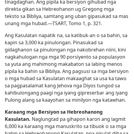
tinagdaghan. Ang pipila ka bersiyon gihubad nga
direkta gikan sa Hebreohanon ug Gregong mga
teksto sa Bibliya, samtang ang uban gipasukad sa mas
unang mga hubad.​—TSART, Tomo 1, p. 321.
Ang Kasulatan napatik na, sa katibuk-an o sa bahin, sa
kapin sa 3,000 ka pinulongan. Pinasukad sa
gidaghanon sa pinulongan nga nakobrehan niini, kini
nagkahulogan nga mga 90 porsiyento sa populasyon
sa yuta ang mahimong makabaton sa labing menos
pipila ka bahin sa Bibliya. Ang pagsusi sa mga bersiyon
o mga hubad sa Kasulatan makaaghat sa usa ka tawo
sa pagpasalamat kang Jehova nga Diyos tungod sa
kahibulongang paagi nga iyang gipreserbar ang iyang
Pulong alang sa kaayohan sa minilyon nga katawhan.
Karaang mga Bersiyon sa Hebreohanong
Kasulatan.
Naglungtad pa gihapon karon ang lagmit
6,000 ka karaang mga manuskrito sa tibuok o sa mga
bahin sa Hebreohanong Kasulatan, nga gisulat diha sa