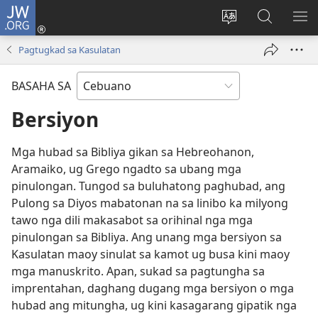
JW.ORG
Log
In
Ilisi
Pangitaa
IPA
(mo-
ang
sa
AN
Pagtugkad sa Kasulatan
open
pinulongan
JW.ORG
ME
ug
sa
BASAHA SA
bag-
site
ong
Bersiyon
window)
Mga hubad sa Bibliya gikan sa Hebreohanon,
Aramaiko, ug Grego ngadto sa ubang mga
pinulongan. Tungod sa buluhatong paghubad, ang
Pulong sa Diyos mabatonan na sa linibo ka milyong
tawo nga dili makasabot sa orihinal nga mga
pinulongan sa Bibliya. Ang unang mga bersiyon sa
Kasulatan maoy sinulat sa kamot ug busa kini maoy
mga manuskrito. Apan, sukad sa pagtungha sa
imprentahan, daghang dugang mga bersiyon o mga
hubad ang mitungha, ug kini kasagarang gipatik nga