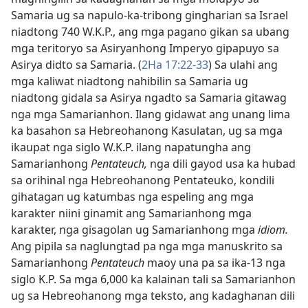
Samaria ug sa napulo-ka-tribong gingharian sa Israel
niadtong 740 W.K.P., ang mga pagano gikan sa ubang
mga teritoryo sa Asiryanhong Imperyo gipapuyo sa
Asirya didto sa Samaria. (
2Ha 17:22-33
) Sa ulahi ang
mga kaliwat niadtong nahibilin sa Samaria ug
niadtong gidala sa Asirya ngadto sa Samaria gitawag
nga mga Samarianhon. Ilang gidawat ang unang lima
ka basahon sa Hebreohanong Kasulatan, ug sa mga
ikaupat nga siglo W.K.P. ilang napatungha ang
Samarianhong
Pentateuch,
nga dili gayod usa ka hubad
sa orihinal nga Hebreohanong Pentateuko, kondili
gihatagan ug katumbas nga espeling ang mga
karakter niini ginamit ang Samarianhong mga
karakter, nga gisagolan ug Samarianhong mga
idiom.
Ang pipila sa naglungtad pa nga mga manuskrito sa
Samarianhong
Pentateuch
maoy una pa sa ika-13 nga
siglo K.P. Sa mga 6,000 ka kalainan tali sa Samarianhon
ug sa Hebreohanong mga teksto, ang kadaghanan dili