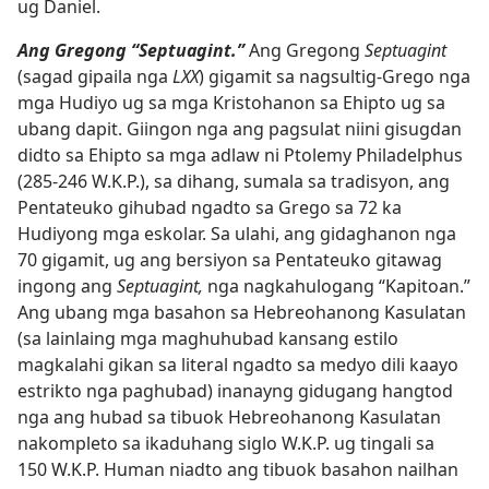
ug Daniel.
Ang Gregong “Septuagint.”
Ang Gregong
Septuagint
(sagad gipaila nga
LXX
) gigamit sa nagsultig-Grego nga
mga Hudiyo ug sa mga Kristohanon sa Ehipto ug sa
ubang dapit. Giingon nga ang pagsulat niini gisugdan
didto sa Ehipto sa mga adlaw ni Ptolemy Philadelphus
(285-​246 W.K.P.), sa dihang, sumala sa tradisyon, ang
Pentateuko gihubad ngadto sa Grego sa 72 ka
Hudiyong mga eskolar. Sa ulahi, ang gidaghanon nga
70 gigamit, ug ang bersiyon sa Pentateuko gitawag
ingong ang
Septuagint,
nga nagkahulogang “Kapitoan.”
Ang ubang mga basahon sa Hebreohanong Kasulatan
(sa lainlaing mga maghuhubad kansang estilo
magkalahi gikan sa literal ngadto sa medyo dili kaayo
estrikto nga paghubad) inanayng gidugang hangtod
nga ang hubad sa tibuok Hebreohanong Kasulatan
nakompleto sa ikaduhang siglo W.K.P. ug tingali sa
150 W.K.P. Human niadto ang tibuok basahon nailhan