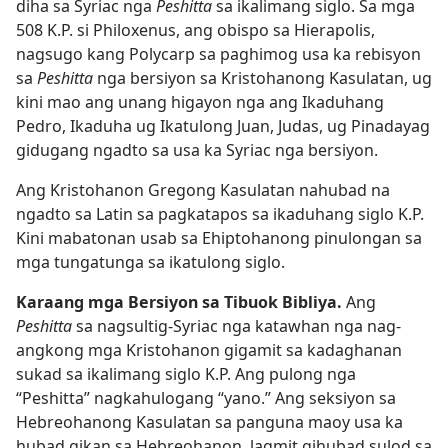
diha sa Syriac nga
Peshitta
sa ikalimang siglo. Sa mga
508 K.P. si Philoxenus, ang obispo sa Hierapolis,
nagsugo kang Polycarp sa paghimog usa ka rebisyon
sa
Peshitta
nga bersiyon sa Kristohanong Kasulatan, ug
kini mao ang unang higayon nga ang Ikaduhang
Pedro, Ikaduha ug Ikatulong Juan, Judas, ug Pinadayag
gidugang ngadto sa usa ka Syriac nga bersiyon.
Ang Kristohanon Gregong Kasulatan nahubad na
ngadto sa Latin sa pagkatapos sa ikaduhang siglo K.P.
Kini mabatonan usab sa Ehiptohanong pinulongan sa
mga tungatunga sa ikatulong siglo.
Karaang mga Bersiyon sa Tibuok Bibliya.
Ang
Peshitta
sa nagsultig-Syriac nga katawhan nga nag-
angkong mga Kristohanon gigamit sa kadaghanan
sukad sa ikalimang siglo K.P. Ang pulong nga
“Peshitta” nagkahulogang “yano.” Ang seksiyon sa
Hebreohanong Kasulatan sa panguna maoy usa ka
hubad gikan sa Hebreohanon, lagmit gihubad sulod sa