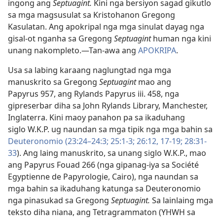
ingong ang
Septuagint.
Kini nga bersiyon sagad gikutlo
sa mga magsusulat sa Kristohanon Gregong
Kasulatan. Ang apokripal nga mga sinulat dayag nga
gisal-ot nganha sa Gregong
Septuagint
human nga kini
unang nakompleto.​—Tan-awa ang
APOKRIPA
.
Usa sa labing karaang naglungtad nga mga
manuskrito sa Gregong
Septuagint
mao ang
Papyrus 957, ang Rylands Papyrus iii. 458, nga
gipreserbar diha sa John Rylands Library, Manchester,
Inglaterra. Kini maoy panahon pa sa ikaduhang
siglo W.K.P. ug naundan sa mga tipik nga mga bahin sa
Deuteronomio (23:24–​24:3;
25:1-3;
26:​12,
17-19;
28:31-
33
). Ang laing manuskrito, sa unang siglo W.K.P., mao
ang Papyrus Fouad 266 (nga gipanag-iya sa Société
Egyptienne de Papyrologie, Cairo), nga naundan sa
mga bahin sa ikaduhang katunga sa Deuteronomio
nga pinasukad sa Gregong
Septuagint.
Sa lainlaing mga
teksto diha niana, ang Tetragrammaton (YHWH sa