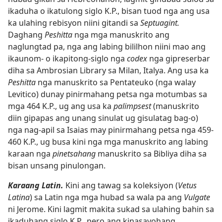
ikaduha o ikatulong siglo K.P., bisan tuod nga ang usa
ka ulahing rebisyon niini gitandi sa
Septuagint.
Daghang
Peshitta
nga mga manuskrito ang
naglungtad pa, nga ang labing bililhon niini mao ang
ikaunom- o ikapitong-siglo nga
codex
nga gipreserbar
diha sa Ambrosian Library sa Milan, Italya. Ang usa ka
Peshitta
nga manuskrito sa Pentateuko (nga walay
Levitico) dunay pinirmahang petsa nga motumbas sa
mga 464 K.P., ug ang usa ka
palimpsest
(manuskrito
diin gipapas ang unang sinulat ug gisulatag bag-o)
nga nag-apil sa Isaias may pinirmahang petsa nga 459-
460 K.P., ug busa kini nga mga manuskrito ang labing
karaan nga
pinetsahang
manuskrito sa Bibliya diha sa
bisan unsang pinulongan.
Karaang Latin.
Kini ang tawag sa koleksiyon (
Vetus
Latina
) sa Latin nga mga hubad sa wala pa ang
Vulgate
ni Jerome. Kini lagmit makita sukad sa ulahing bahin sa
ikaduhang siglo K.P., pero ang kinasayohang