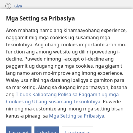
Giya
Mga Setting sa Pribasiya
Donasyon
(mo-
open
Aron mahatag namo ang kinamaayohang experience,
ug
naggamit mig mga cookies ug susamang mga
Watchtower ONLINE NGA LIBRARYA
(mo-
bag-
teknolohiya. Ang ubang cookies importante aron mo-
open
ong
®
JW Hub
function ang among website ug dili ni puwedeng i-
ug
window)
(mo-
bag-
decline. Puwede nimong i-accept o i-decline ang
open
ong
®
JW Library
ug
paggamit ug dugang nga mga cookies, nga gigamit
window)
bag-
lang namo aron mo-improve ang imong experience.
ong
Watchtower Library
Walay usa niini nga data ang ibaligya o gamiton para
window)
sa marketing. Alang sa dugang impormasyon, basaha
ang
Tibuok Kalibotang Polisa sa Paggamit ug mga
Cookies ug Ubang Susamang Teknolohiya
. Puwede
Copyright
© 2026 Watch Tower Bible and Tract Society of Pennsylvania.
nimong ma-customize ang imong mga setting bisan
KONDISYONES SA PAGGAMIT
|
POLISA SA PRIBASIYA
|
MGA SETTING
kanus-a pinaagi sa
Mga Setting sa Pribasiya
.
SA PRIBASIYA
I-acccept
I-decline
I-customize