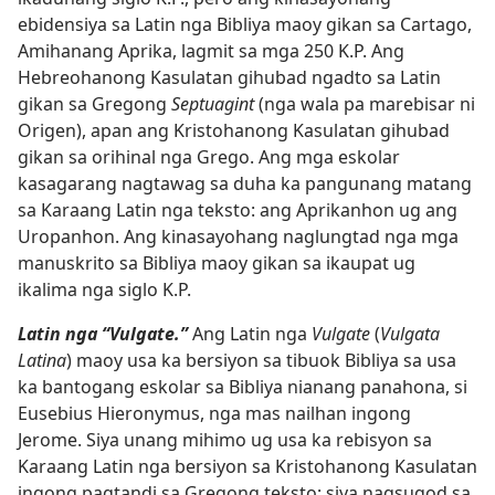
ebidensiya sa Latin nga Bibliya maoy gikan sa Cartago,
Amihanang Aprika, lagmit sa mga 250 K.P. Ang
Hebreohanong Kasulatan gihubad ngadto sa Latin
gikan sa Gregong
Septuagint
(nga wala pa marebisar ni
Origen), apan ang Kristohanong Kasulatan gihubad
gikan sa orihinal nga Grego. Ang mga eskolar
kasagarang nagtawag sa duha ka pangunang matang
sa Karaang Latin nga teksto: ang Aprikanhon ug ang
Uropanhon. Ang kinasayohang naglungtad nga mga
manuskrito sa Bibliya maoy gikan sa ikaupat ug
ikalima nga siglo K.P.
Latin nga “Vulgate.”
Ang Latin nga
Vulgate
(
Vulgata
Latina
) maoy usa ka bersiyon sa tibuok Bibliya sa usa
ka bantogang eskolar sa Bibliya nianang panahona, si
Eusebius Hieronymus, nga mas nailhan ingong
Jerome. Siya unang mihimo ug usa ka rebisyon sa
Karaang Latin nga bersiyon sa Kristohanong Kasulatan
ingong pagtandi sa Gregong teksto; siya nagsugod sa