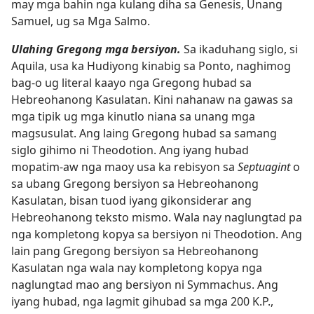
may mga bahin nga kulang diha sa Genesis, Unang
Samuel, ug sa Mga Salmo.
Ulahing Gregong mga bersiyon.
Sa ikaduhang siglo, si
Aquila, usa ka Hudiyong kinabig sa Ponto, naghimog
bag-o ug literal kaayo nga Gregong hubad sa
Hebreohanong Kasulatan. Kini nahanaw na gawas sa
mga tipik ug mga kinutlo niana sa unang mga
magsusulat. Ang laing Gregong hubad sa samang
siglo gihimo ni Theodotion. Ang iyang hubad
mopatim-aw nga maoy usa ka rebisyon sa
Septuagint
o
sa ubang Gregong bersiyon sa Hebreohanong
Kasulatan, bisan tuod iyang gikonsiderar ang
Hebreohanong teksto mismo. Wala nay naglungtad pa
nga kompletong kopya sa bersiyon ni Theodotion. Ang
lain pang Gregong bersiyon sa Hebreohanong
Kasulatan nga wala nay kompletong kopya nga
naglungtad mao ang bersiyon ni Symmachus. Ang
iyang hubad, nga lagmit gihubad sa mga 200 K.P.,