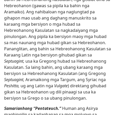
Hebreohanon (gawas sa pipila ka bahin nga
Aramaiko). Ang nahibaloan nga naglungtad pa
gihapon mao usab ang daghang manuskrito sa
karaang mga bersiyon o mga hubad sa
Hebreohanong Kasulatan sa nagkadaiyang mga
pinulongan. Ang pipila ka bersiyon maoy mga hubad
sa mas naunang mga hubad gikan sa Hebreohanon.
Pananglitan, ang bahin sa Hebreohanong Kasulatan sa
Karaang Latin nga bersiyon gihubad gikan sa
Septuagint,
usa ka Gregong hubad sa Hebreohanong
Kasulatan. Sa laing bahin, ang ubang karaang mga
bersiyon sa Hebreohanong Kasulatan (ang Gregong
Septuagint,
Aramaikong mga Targum, ang Syriac nga
Peshitta,
ug ang Latin nga
Vulgate
) direktang gihubad
gikan sa Hebreohanon ug dili pinaagi sa usa ka
bersiyon sa Grego o sa ubang pinulongan.
Samarianhong “Pentateuch.”
Human ang Asirya
maghingilin sa kadaghanan sa mga molupyo sa