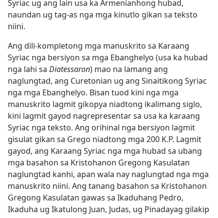
Syriac ug ang lain usa ka Armenianhong hubad,
naundan ug tag-as nga mga kinutlo gikan sa teksto
niini.
Ang dili-kompletong mga manuskrito sa Karaang
Syriac nga bersiyon sa mga Ebanghelyo (usa ka hubad
nga lahi sa
Diatessaron
) mao na lamang ang
naglungtad, ang Curetonian ug ang Sinaitikong Syriac
nga mga Ebanghelyo. Bisan tuod kini nga mga
manuskrito lagmit gikopya niadtong ikalimang siglo,
kini lagmit gayod nagrepresentar sa usa ka karaang
Syriac nga teksto. Ang orihinal nga bersiyon lagmit
gisulat gikan sa Grego niadtong mga 200 K.P. Lagmit
gayod, ang Karaang Syriac nga mga hubad sa ubang
mga basahon sa Kristohanon Gregong Kasulatan
naglungtad kanhi, apan wala nay naglungtad nga mga
manuskrito niini. Ang tanang basahon sa Kristohanon
Gregong Kasulatan gawas sa Ikaduhang Pedro,
Ikaduha ug Ikatulong Juan, Judas, ug Pinadayag gilakip