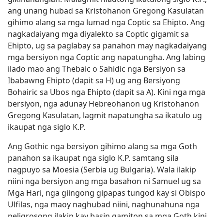
ang unang hubad sa Kristohanon Gregong Kasulatan
gihimo alang sa mga lumad nga Coptic sa Ehipto. Ang
nagkadaiyang mga diyalekto sa Coptic gigamit sa
Ehipto, ug sa paglabay sa panahon may nagkadaiyang
mga bersiyon nga Coptic ang napatungha. Ang labing
ilado mao ang Thebaic o Sahidic nga Bersiyon sa
Ibabawng Ehipto (dapit sa H) ug ang Bersiyong
Bohairic sa Ubos nga Ehipto (dapit sa A). Kini nga mga
bersiyon, nga adunay Hebreohanon ug Kristohanon
Gregong Kasulatan, lagmit napatungha sa ikatulo ug
ikaupat nga siglo K.P.
Ang Gothic nga bersiyon gihimo alang sa mga Goth
panahon sa ikaupat nga siglo K.P. samtang sila
nagpuyo sa Moesia (Serbia ug Bulgaria). Wala ilakip
niini nga bersiyon ang mga basahon ni Samuel ug sa
Mga Hari, nga giingong gipapas tungod kay si Obispo
Ulfilas, nga maoy naghubad niini, naghunahuna nga
peligrosong ilakip kay basin gamiton sa mga Goth kini