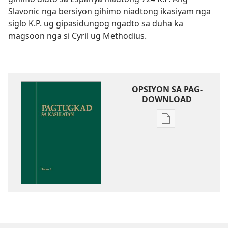
Slavonic nga bersiyon gihimo niadtong ikasiyam nga
siglo K.P. ug gipasidungog ngadto sa duha ka
magsoon nga si Cyril ug Methodius.
OPSIYON SA PAG-
DOWNLOAD
Opsiyon
sa
pag-
download
sa
publikasyon
Pagtugkad
sa
Kasulatan