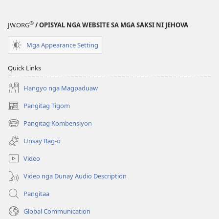
®
JW.ORG
/ OPISYAL NGA WEBSITE SA MGA SAKSI NI JEHOVA
Mga Appearance Setting
Quick Links
Hangyo nga Magpaduaw
Pangitag Tigom
(mo-
open
Pangitag Kombensiyon
(mo-
ug
open
bag-
Unsay Bag-o
ug
ong
bag-
window)
Video
ong
window)
Video nga Dunay Audio Description
Pangitaa
Global Communication