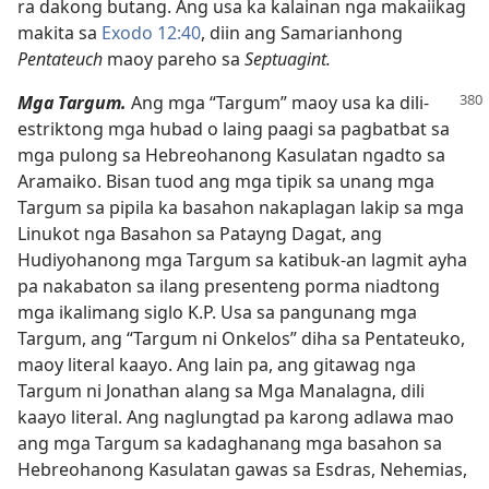
ra dakong butang. Ang usa ka kalainan nga makaiikag
makita sa
Exodo 12:​40
, diin ang Samarianhong
Pentateuch
maoy pareho sa
Septuagint.
Mga Targum.
Ang mga “Targum” maoy usa ka dili-
estriktong mga hubad o laing paagi sa pagbatbat sa
mga pulong sa Hebreohanong Kasulatan ngadto sa
Aramaiko. Bisan tuod ang mga tipik sa unang mga
Targum sa pipila ka basahon nakaplagan lakip sa mga
Linukot nga Basahon sa Patayng Dagat, ang
Hudiyohanong mga Targum sa katibuk-an lagmit ayha
pa nakabaton sa ilang presenteng porma niadtong
mga ikalimang siglo K.P. Usa sa pangunang mga
Targum, ang “Targum ni Onkelos” diha sa Pentateuko,
maoy literal kaayo. Ang lain pa, ang gitawag nga
Targum ni Jonathan alang sa Mga Manalagna, dili
kaayo literal. Ang naglungtad pa karong adlawa mao
ang mga Targum sa kadaghanang mga basahon sa
Hebreohanong Kasulatan gawas sa Esdras, Nehemias,