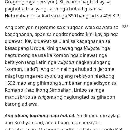
Gregong mga bersiyon). Si Jerome nagbudlay sa
paghubad sa iyang Latin nga hubad gikan sa
Hebreohanon sukad sa mga 390 hangtod sa 405 K.P.
Ang bersiyon ni Jerome sa sinugdan wala dawata sa
kadaghanan, apan sa ngadtongadto kini kaylap nga
gidawat. Kay gidawat sa ulahi sa kadaghanan sa
kasadpang Uropa, kini gitawag nga
Vulgate,
nga
nagtumong sa usa ka komon nga dinawat nga
bersiyon (ang Latin nga
vulgatus
nagkahulogang
“komon, ilado”). Ang orihinal nga hubad ni Jerome
miagi ug mga rebisyon, ug ang rebisyon niadtong
1592 mao ang gihimong sumbanan nga edisyon sa
Romano Katolikong Simbahan. Linibo sa mga
manuskrito sa
Vulgate
ang naglungtad pa gihapon
karong adlawa.
Ang ubang karaang mga hubad.
Sa dihang mikaylap
ang Kristiyanidad, ang ubang mga bersiyon
gikinahanglan. Malagmit niadtong ikatulong siglo K.P.,