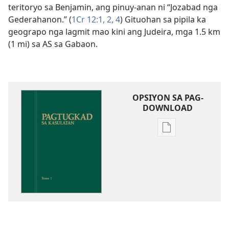
teritoryo sa Benjamin, ang pinuy-anan ni “Jozabad nga
Gederahanon.” (
1Cr 12:​1, 2,
4
) Gituohan sa pipila ka
geograpo nga lagmit mao kini ang Judeira, mga 1.5 km
(1 mi) sa AS sa Gabaon.
OPSIYON SA PAG-
DOWNLOAD
Opsiyon
sa
pag-
download
sa
publikasyon
Pagtugkad
sa