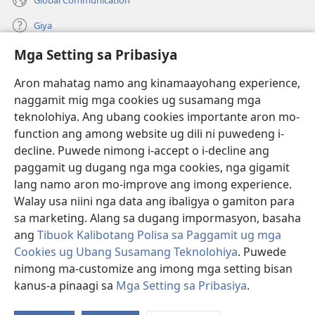
Giya
Mga Setting sa Pribasiya
Donasyon
(mo-
open
Aron mahatag namo ang kinamaayohang experience,
ug
naggamit mig mga cookies ug susamang mga
Watchtower ONLINE NGA LIBRARYA
(mo-
bag-
teknolohiya. Ang ubang cookies importante aron mo-
open
ong
®
JW Hub
function ang among website ug dili ni puwedeng i-
ug
window)
(mo-
bag-
decline. Puwede nimong i-accept o i-decline ang
open
ong
®
JW Library
ug
paggamit ug dugang nga mga cookies, nga gigamit
window)
bag-
lang namo aron mo-improve ang imong experience.
ong
Watchtower Library
Walay usa niini nga data ang ibaligya o gamiton para
window)
sa marketing. Alang sa dugang impormasyon, basaha
ang
Tibuok Kalibotang Polisa sa Paggamit ug mga
Cookies ug Ubang Susamang Teknolohiya
. Puwede
Copyright
© 2026 Watch Tower Bible and Tract Society of Pennsylvania.
nimong ma-customize ang imong mga setting bisan
KONDISYONES SA PAGGAMIT
|
POLISA SA PRIBASIYA
|
MGA SETTING
kanus-a pinaagi sa
Mga Setting sa Pribasiya
.
SA PRIBASIYA