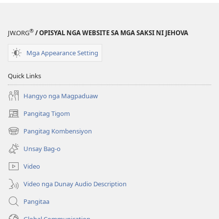
Kasulatan
®
JW.ORG
/ OPISYAL NGA WEBSITE SA MGA SAKSI NI JEHOVA
Mga Appearance Setting
Quick Links
Hangyo nga Magpaduaw
Pangitag Tigom
(mo-
open
Pangitag Kombensiyon
(mo-
ug
open
bag-
Unsay Bag-o
ug
ong
bag-
window)
Video
ong
window)
Video nga Dunay Audio Description
Pangitaa
Global Communication