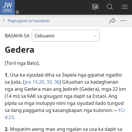
JW.ORG
Log
In
Ilisi
Pangitaa
IPA
(mo-
ang
sa
AN
Pagtugkad sa Kasulatan
open
pinulongan
JW.ORG
ME
ug
sa
BASAHA SA
bag-
site
ong
Gedera
window)
[Toril nga Bato].
1.
Usa ka siyudad diha sa Sepela nga gipahat ngadto
sa Juda. (
Jos 15:​20,
33,
36
) Gituohan sa kadaghanan
nga ang Gedera mao ang Jedireh (Gedera), mga 22 km
(14 mi) sa KAK sa gisugyot nga dapit sa Estaol. Ang
pipila sa mga molupyo niini nga siyudad ilado tungod
sa ilang paggama ug kasangkapan nga kulonon.​—
1Cr
4:23
.
2.
Mopatim-awng mao ang ngalan sa usa ka dapit sa