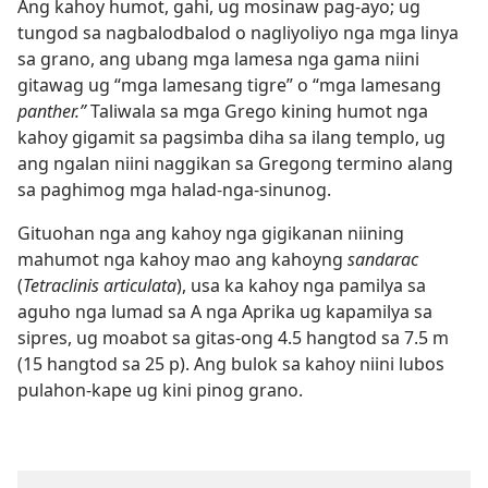
Ang kahoy humot, gahi, ug mosinaw pag-ayo; ug
tungod sa nagbalodbalod o nagliyoliyo nga mga linya
sa grano, ang ubang mga lamesa nga gama niini
gitawag ug “mga lamesang tigre” o “mga lamesang
panther.”
Taliwala sa mga Grego kining humot nga
kahoy gigamit sa pagsimba diha sa ilang templo, ug
ang ngalan niini naggikan sa Gregong termino alang
sa paghimog mga halad-nga-sinunog.
Gituohan nga ang kahoy nga gigikanan niining
mahumot nga kahoy mao ang kahoyng
sandarac
(
Tetraclinis articulata
), usa ka kahoy nga pamilya sa
aguho nga lumad sa A nga Aprika ug kapamilya sa
sipres, ug moabot sa gitas-ong 4.5 hangtod sa 7.5 m
(15 hangtod sa 25 p). Ang bulok sa kahoy niini lubos
pulahon-kape ug kini pinog grano.