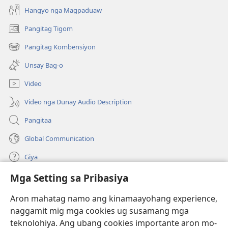
Hangyo nga Magpaduaw
Pangitag Tigom
(mo-
open
Pangitag Kombensiyon
(mo-
ug
open
bag-
Unsay Bag-o
ug
ong
bag-
window)
Video
ong
window)
Video nga Dunay Audio Description
Pangitaa
Global Communication
Giya
Mga Setting sa Pribasiya
Donasyon
(mo-
open
Aron mahatag namo ang kinamaayohang experience,
ug
naggamit mig mga cookies ug susamang mga
Watchtower ONLINE NGA LIBRARYA
(mo-
bag-
teknolohiya. Ang ubang cookies importante aron mo-
open
ong