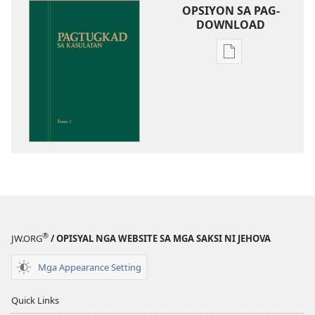
OPSIYON SA PAG-
DOWNLOAD
Opsiyon
sa
pag-
download
sa
publikasyon
Pagtugkad
sa
Kasulatan
®
JW.ORG
/ OPISYAL NGA WEBSITE SA MGA SAKSI NI JEHOVA
Mga Appearance Setting
Quick Links