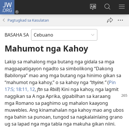
JW.ORG
Log
In
Ilisi
Pangitaa
IPA
(mo-
ang
sa
AN
Pagtugkad sa Kasulatan
open
pinulongan
JW.ORG
ME
ug
sa
BASAHA SA
bag-
site
ong
Mahumot nga Kahoy
window)
Lakip sa mahalong mga butang nga gidala sa mga
magpapatigayon ngadto sa simbolikong “Dakong
Babilonya” mao ang mga butang nga hinimo gikan sa
“mahumot nga kahoy,” o sa kahoy nga
“thyine.”
(
Pin
17:5;
18:​11, 12
,
ftn
sa
Rbi8
) Kini nga kahoy, nga lagmit
naggikan sa A nga Aprika, gipabilhan sa karaang
mga Romano sa paghimo ug mahalon kaayong
muwebles. Ang kinamahalan nga kahoy mao ang ubos
nga bahin sa punoan, tungod sa nagkalainlaing grano
ug sa lapad nga mga tabla nga makuha gikan niini.