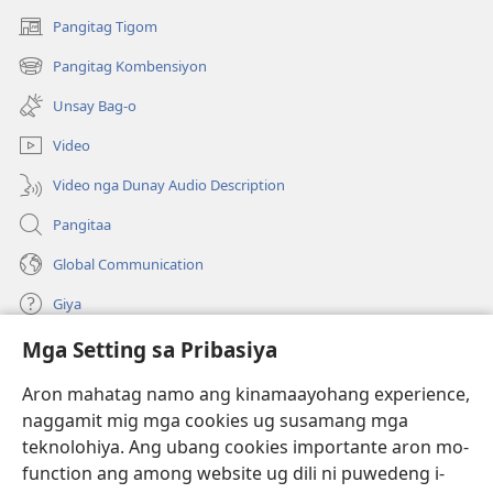
Pangitag Tigom
(mo-
open
Pangitag Kombensiyon
(mo-
ug
open
bag-
Unsay Bag-o
ug
ong
bag-
window)
Video
ong
window)
Video nga Dunay Audio Description
Pangitaa
Global Communication
Giya
Mga Setting sa Pribasiya
Donasyon
(mo-
open
Aron mahatag namo ang kinamaayohang experience,
ug
naggamit mig mga cookies ug susamang mga
Watchtower ONLINE NGA LIBRARYA
(mo-
bag-
teknolohiya. Ang ubang cookies importante aron mo-
open
ong
®
JW Hub
function ang among website ug dili ni puwedeng i-
ug
window)
(mo-
bag-