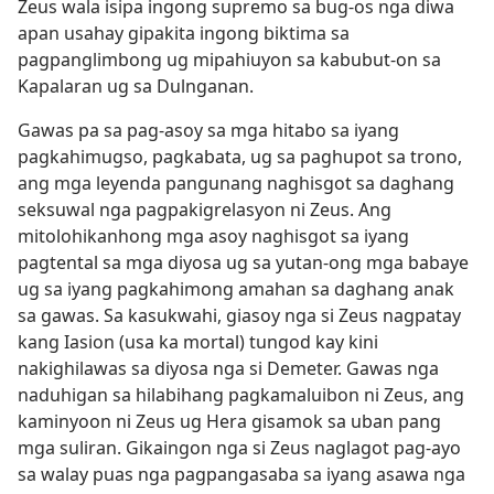
Zeus wala isipa ingong supremo sa bug-os nga diwa
apan usahay gipakita ingong biktima sa
pagpanglimbong ug mipahiuyon sa kabubut-on sa
Kapalaran ug sa Dulnganan.
Gawas pa sa pag-asoy sa mga hitabo sa iyang
pagkahimugso, pagkabata, ug sa paghupot sa trono,
ang mga leyenda pangunang naghisgot sa daghang
seksuwal nga pagpakigrelasyon ni Zeus. Ang
mitolohikanhong mga asoy naghisgot sa iyang
pagtental sa mga diyosa ug sa yutan-ong mga babaye
ug sa iyang pagkahimong amahan sa daghang anak
sa gawas. Sa kasukwahi, giasoy nga si Zeus nagpatay
kang Iasion (usa ka mortal) tungod kay kini
nakighilawas sa diyosa nga si Demeter. Gawas nga
naduhigan sa hilabihang pagkamaluibon ni Zeus, ang
kaminyoon ni Zeus ug Hera gisamok sa uban pang
mga suliran. Gikaingon nga si Zeus naglagot pag-ayo
sa walay puas nga pagpangasaba sa iyang asawa nga