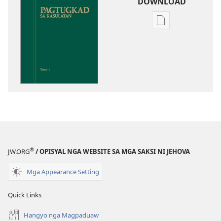
DOWNLOAD
Opsiyon
sa
pag-
download
sa
publikasyon
Pagtugkad
sa
Kasulatan
®
JW.ORG
/ OPISYAL NGA WEBSITE SA MGA SAKSI NI JEHOVA
Mga Appearance Setting
Quick Links
Hangyo nga Magpaduaw