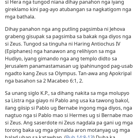
si Hera nga tungod niana dihay panahon nga iyang
gireklamo kini pag-ayo atubangan sa nagkatigom nga
mga bathala.
Dihay panahon nga ang putling pagsimba ni Jehova
grabeng gisupak sa pagsimba sa bakak nga diyos nga
si Zeus. Tungod sa tinguha ni Haring Antiochus IV
(Epiphanes) nga hanawon ang relihiyon sa mga
Hudiyo, iyang gimando nga ang templo didto sa
Jerusalem panamastamasan ug ipahinungod pag-usab
ngadto kang Zeus sa Olympus. Tan-awa ang Apokripal
nga basahon sa 2 Macabeo 6:​1, 2.
Sa unang siglo K.P., sa dihang nakita sa mga molupyo
sa Listra nga giayo ni Pablo ang usa ka tawong bakol,
ilang giisip si Pablo ug Bernabe ingong mga diyos, nga
nagtuo nga si Pablo mao si Hermes ug si Bernabe mao
si Zeus. Ang saserdote ni Zeus nagdala pa gani ug mga
torong baka ug mga girnalda aron motanyag ug mga
halad uban sa katawhan. (
Buh 14:8-13
) Duha ka