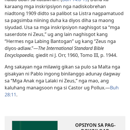
karaang mga inskripsiyon nga nadiskobrehan
niadtong 1909 didto sa palibot sa Listra nagpamatuod
sa pagsimba niining duha ka diyos diha sa maong
siyudad. Usa sa mga inskripsiyon naghisgot sa “mga
saserdote ni Zeus,” ug ang lain naghisgot kang
“Hermes nga Labing Bantogan” ug kang “Zeus nga
diyos-adlaw.”​—
The International Standard Bible
Encyclopaedia,
giedit ni J. Orr, 1960, Tomo III, p. 1944.
Ang sakayan nga milawig gikan sa pulo sa Malta nga
gisakyan ni Pablo ingong binilanggo adunay dagway
sa “Mga Anak nga Lalaki ni Zeus,” nga mao, ang
kaluhang managsoon nga si Castor ug Pollux.​—
Buh
28:11
.
OPSIYON SA PAG-