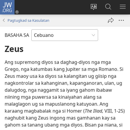
JW.ORG
Log
In
Ilisi
Pangitaa
IPA
(mo-
ang
sa
AN
Pagtugkad sa Kasulatan
open
pinulongan
JW.ORG
ME
ug
sa
BASAHA SA
bag-
site
ong
Zeus
window)
Ang supremong diyos sa daghag-diyos nga mga
Grego, nga katumbas kang Jupiter sa mga Romano. Si
Zeus maoy usa ka diyos sa kalangitan ug giisip nga
nagkontrolar sa kahanginan, kapanganoran, ulan, ug
dalugdog, nga naggamit sa iyang gahom ibabaw
niining mga puwersa sa kinaiyahan alang sa
malaglagon ug sa mapuslanong katuyoan. Ang
karaang magbabalak nga si Homer (
The Iliad,
VIII, 1-25)
naghubit kang Zeus ingong mas gamhanan kay sa
gahom sa tanang ubang mga diyos. Bisan pa niana, si