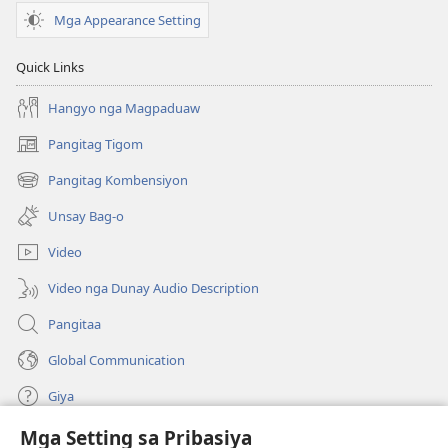
Mga Appearance Setting
Quick Links
Hangyo nga Magpaduaw
Pangitag Tigom
(mo-
open
Pangitag Kombensiyon
(mo-
ug
open
bag-
Unsay Bag-o
ug
ong
bag-
window)
Video
ong
window)
Video nga Dunay Audio Description
Pangitaa
Global Communication
Giya
Mga Setting sa Pribasiya
Donasyon