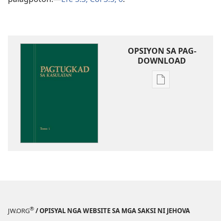
OPSIYON SA PAG-
DOWNLOAD
Opsiyon
sa
pag-
download
sa
publikasyon
Pagtugkad
sa
Kasulatan
®
JW.ORG
/ OPISYAL NGA WEBSITE SA MGA SAKSI NI JEHOVA