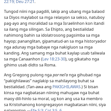
22:19;
Deu 27:21
.
Tungod niini nga pagdili, lakip ang ubang mga balaod
sa Diyos maylabot sa mga relasyon sa sekso, natuboy
pag-ayo ang moralidad sa mga Israelinhon kon itandi
sa ilang mga silingan. Sa Ehipto, ang bestialidad
nahimong bahin sa idolatrosong pagsimba sa mga
hayop; pananglitan, gipamatud-an sa mga historyador
nga adunay mga babaye nga nakigluon sa mga
kanding. Ang samang mga buhat kaylap usab taliwala
sa mga Canaanhon (
Lev 18:23-30
), ug gikataho nga
gihimo usab didto sa Roma.
Ang Gregong pulong nga
por·neiʹa
nga gihubad nga
“pakighilawas” naglakip sa mahilayong buhat sa
bestialidad. (Tan-awa ang
PAKIGHILAWAS
.) Si bisan
kinsa nga nagbatasan niining mahugaw nga buhat
maoy dili-hinlo sa moral, ug kon ang usa ka membro
sa Kristohanong kongregasyon magbatasan niini, siya
palagpoton.​—
Efe 5:3;
Col 3:​5, 6
.