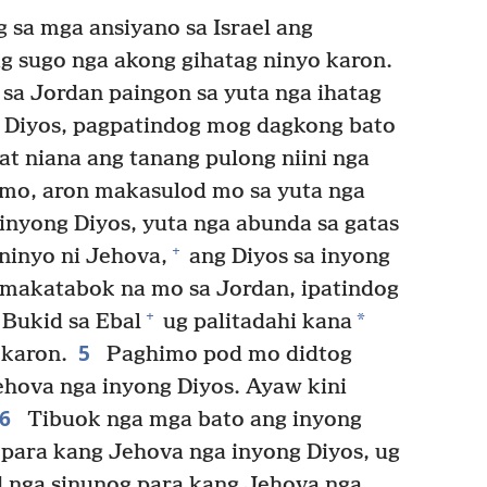
 sa mga ansiyano sa Israel ang
 sugo nga akong gihatag ninyo karon.
a Jordan paingon sa yuta nga ihatag
g Diyos, pagpatindog mog dagkong bato
at niana ang tanang pulong niini nga
mo, aron makasulod mo sa yuta nga
inyong Diyos, yuta nga abunda sa gatas
+
ninyo ni Jehova,
ang Diyos sa inyong
makatabok na mo sa Jordan, ipatindog
+
*
Bukid sa Ebal
ug palitadahi kana
5
 karon.
Paghimo pod mo didtog
ehova nga inyong Diyos. Ayaw kini
6
Tibuok nga mga bato ang inyong
para kang Jehova nga inyong Diyos, ug
d nga sinunog para kang Jehova nga