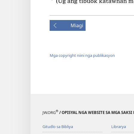
(Ug ang tibuok katawhan mo
Miagi
Mga copyright niini nga publikasyon
®
JW.ORG
/ OPISYAL NGA WEBSITE SA MGA SAKSI 
Gitudlo sa Bibliya
Librarya