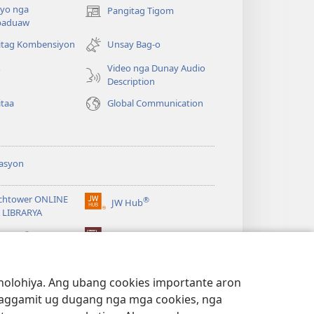
yo nga
Pangitag Tigom
(mo-
paduaw
open
ug
itag Kombensiyon
Unsay Bag-o
bag-
Video nga Dunay Audio
o
ong
Description
window)
itaa
Global Communication
asyon
chtower ONLINE
®
JW Hub
(mo-
 LIBRARYA
open
®
ug
ibrary
Watchtower Library
bag-
ong
window)
lohiya. Ang ubang cookies importante aron
 paggamit ug dugang nga mga cookies, nga