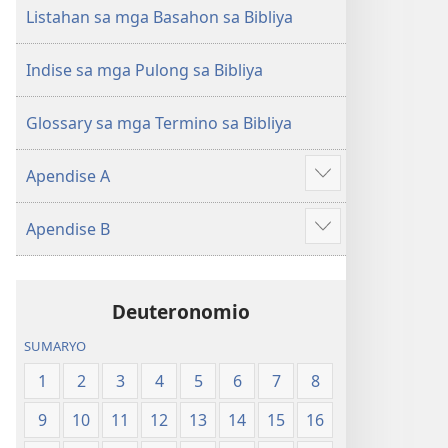
(Gihubad
(Gihubad
Listahan sa mga Basahon sa Bibliya
Gikan
Gikan
sa
sa
Indise sa mga Pulong sa Bibliya
2013
2013
nga
nga
Glossary sa mga Termino sa Bibliya
Rebisadong
Rebisadong
Edisyon
Edisyon
Apendise A
sa
sa
Ipakita
New
New
ang
Apendise B
World
World
uban
Ipakita
Translation
Translation
pa
ang
of
of
uban
the
the
Deuteronomio
pa
Holy
Holy
SUMARYO
Scriptures)
Scriptures)
1
2
3
4
5
6
7
8
9
10
11
12
13
14
15
16