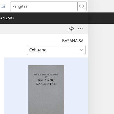
 In
o-
Pangitaa
pen
KANAMO
g
g-
ng
ndow)
BASAHA SA