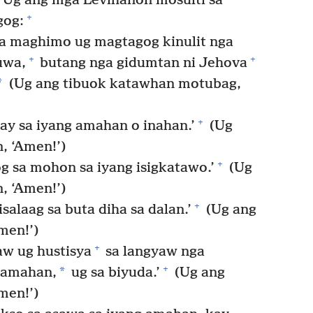
Ug ang mga Levihanon mosulti sa
+
gog:
a maghimo ug magtagog kinulit nga
+
+
uwa,
butang nga gidumtan ni Jehova
*
(Ug ang tibuok katawhan motubag,
+
y sa iyang amahan o inahan.’
(Ug
, ‘Amen!’)
+
g sa mohon sa iyang isigkatawo.’
(Ug
, ‘Amen!’)
+
alaag sa buta diha sa dalan.’
(Ug ang
men!’)
+
w ug hustisya
sa langyaw nga
+
*
y amahan,
ug sa biyuda.’
(Ug ang
men!’)