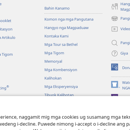
e
Hang
Bahin Kanamo
Mag
Pang
Komon nga mga Pangutana
Booklet
(mo-
open
Hangyo nga Magpaduaw
Vide
itasyon
ug
Kontaka Kami
 Artikulo
bag-
Pang
ong
Mga Tour sa Bethel
window)
Mga Tigom
Giya
a Tigom
Memoryal
Don
Mga Kombensiyon
(mo-
open
Kalihokan
ug
Wat
Mga Eksperyensiya
®
bag-
(mo-
ting
NGA
ong
open
Tibuok Kalibotan
window)
JW L
ug
bag-
ong
a
window)
ience, naggamit mig mga cookies ug susamang mga tekno
Pagbasa sa Bibliya
wedeng i-decline. Puwede nimong i-accept o i-decline ang