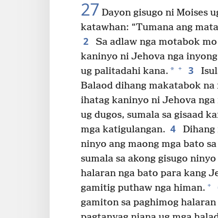
27
Dayon gisugo ni Moises ug
katawhan: “Tumana ang matag
2
Sa adlaw nga motabok mo s
kaninyo ni Jehova nga inyon
3
+
*
ug palitadahi kana.
Isul
Balaod dihang makatabok na 
ihatag kaninyo ni Jehova nga 
ug dugos, sumala sa gisaad ka
4
mga katigulangan.
Dihang 
ninyo ang maong mga bato sa 
sumala sa akong gisugo ninyo
halaran nga bato para kang J
+
gamitig puthaw nga himan.
gamiton sa paghimog halaran 
pagtanyag niana ug mga hala