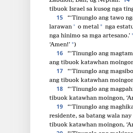
Zabulon, Dan, ug Neptali.
tibuok Israel sa kusog nga tin
15
“‘Tinunglo ang tawo ng
+
*
larawan
o metal
nga estat
nga hinimo sa mga artesano.’
*
‘Amen!’
)
16
“‘Tinunglo ang magtama
ang tibuok katawhan moingon
17
“‘Tinunglo ang magsibo
ang tibuok katawhan moingon
18
“‘Tinunglo ang magpahis
tibuok katawhan moingon, ‘A
19
“‘Tinunglo ang maghika
residente, sa batang wala na
tibuok katawhan moingon, ‘A