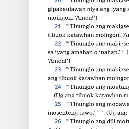
20
“‘Tinunglo ang makigse
gipakaulawan niya ang iyang 
moingon, ‘Amen!’)
21
“‘Tinunglo ang makigse
tibuok katawhan moingon, ‘A
22
“‘Tinunglo ang makigse
+
sa iyang amahan o inahan.’
(
‘Amen!’)
23
“‘Tinunglo ang makigse
ang tibuok katawhan moingon
24
“‘Tinunglo ang moatang 
+
(Ug ang tibuok katawhan mo
25
“‘Tinunglo ang modawat
+
*
inosenteng tawo.’
(Ug ang 
26
“‘Tinunglo ang dili mot
+