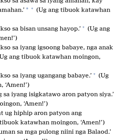
kso sa asawa sa iyang amahan, kay
+
*
amahan.’
(Ug ang tibuok katawhan
+
kso sa bisan unsang hayop.’
(Ug ang
men!’)
kso sa iyang igsoong babaye, nga anak
Ug ang tibuok katawhan moingon,
+
kso sa iyang ugangang babaye.’
(Ug
, ‘Amen!’)
sa iyang isigkatawo aron patyon siya.’
ingon, ‘Amen!’)
 ug hiphip aron patyon ang
tibuok katawhan moingon, ‘Amen!’)
uman sa mga pulong niini nga Balaod.’