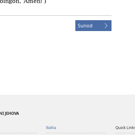
ingon, ‘Amen!’)
Sunod
NI JEHOVA
Balita
Quick Link