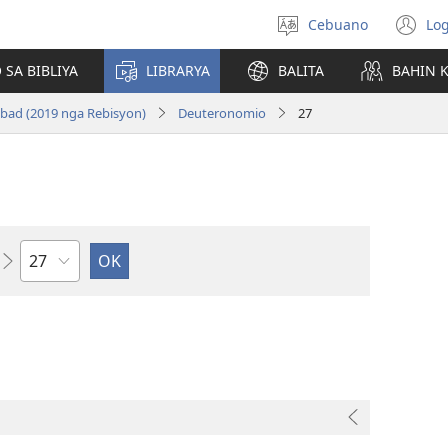
Cebuano
Log
Pagpilig
(m
pinulongan
o
 SA BIBLIYA
LIBRARYA
BALITA
BAHIN 
u
ba
bad (2019 nga Rebisyon)
Deuteronomio
27
o
wi
Kapitulo