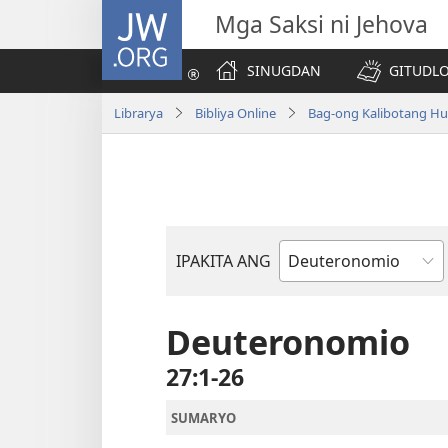
JW.ORG
Mga Saksi ni Jehova
SINUGDAN
GITUDLO
Librarya
Bibliya Online
Bag-ong Kalibotang Hu
IPAKITA ANG
Basahon
sa
Bibliya
Deuteronomio
27:1-26
SUMARYO