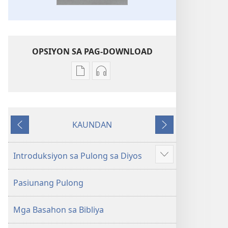
OPSIYON SA PAG-DOWNLOAD
Opsiyon
Opsiyon
sa
sa
pag-
pag-
download
download
KAUNDAN
sa
sa
Miagi
Sunod
publikasyon
audio
Bag-
Bag-
Introduksiyon sa Pulong sa Diyos
Ipakita
ong
ong
ang
Kalibotang
Kalibotang
Pasiunang Pulong
uban
Hubad
Hubad
pa
sa
sa
Mga Basahon sa Bibliya
Balaang
Balaang
Kasulatan
Kasulatan