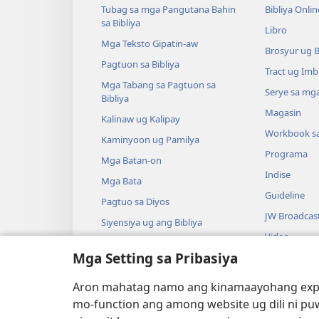
Tubag sa mga Pangutana Bahin
Bibliya Onlin
sa Bibliya
Libro
Mga Teksto Gipatin-aw
Brosyur ug 
Pagtuon sa Bibliya
Tract ug Imb
Mga Tabang sa Pagtuon sa
Serye sa mga
Bibliya
Magasin
Kalinaw ug Kalipay
Workbook s
Kaminyoon ug Pamilya
Programa
Mga Batan-on
Indise
Mga Bata
Guideline
Pagtuo sa Diyos
JW Broadcas
Siyensiya ug ang Bibliya
Video
Kasaysayan ug ang Bibliya
Mga Setting sa Pribasiya
Musika
Audio Dram
Aron mahatag namo ang kinamaayohang exper
Gidrama nga 
mo-function ang among website ug dili ni pu