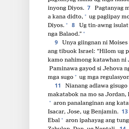
7
inyong Diyos.
Pagtanyag m
+
a kana didto,
ug paglipay mo
8
+
Diyos.
Ug tin-awng isulat
+
nga Balaod.”
9
Unya giingnan ni Moises
ang tibuok Israel: “Hilom ug 
kamo nahimong katawhan ni J
Paminawa gayod si Jehova ng
+
mga sugo
ug mga regulasyon
11
Nianang adlawa gisugo 
makatabok na mo sa Jordan, k
+
aron panalanginan ang kataw
1
Isacar, Jose, ug Benjamin.
+
Ebal
aron ipahayag ang tungl
14