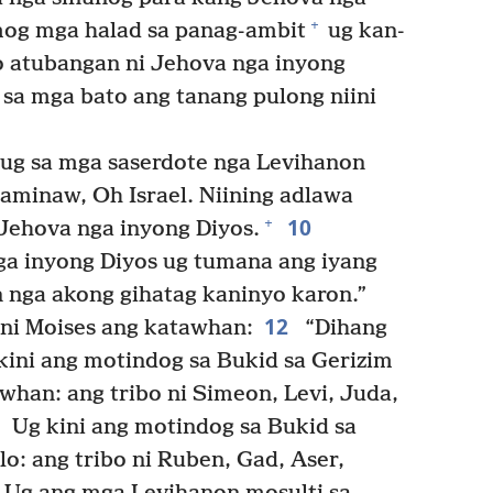
+
og mga halad sa panag-ambit
ug kan-
 atubangan ni Jehova nga inyong
 sa mga bato ang tanang pulong niini
 ug sa mga saserdote nga Levihanon
paminaw, Oh Israel. Niining adlawa
10
+
ehova nga inyong Diyos.
a inyong Diyos ug tumana ang iyang
 nga akong gihatag kaninyo karon.”
12
ni Moises ang katawhan:
“Dihang
ini ang motindog sa Bukid sa Gerizim
han: ang tribo ni Simeon, Levi, Juda,
3
Ug kini ang motindog sa Bukid sa
o: ang tribo ni Ruben, Gad, Aser,