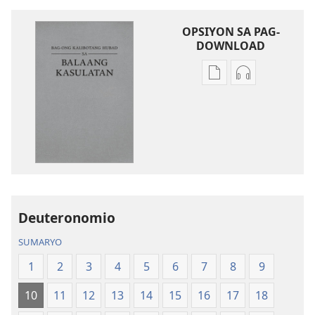
OPSIYON SA PAG-
DOWNLOAD
Opsiyon
Opsiyon
sa
sa
pag-
pag-
download
download
sa
sa
publikasyon
audio
Bag-
Bag-
ong
ong
Kalibotang
Kalibotang
Deuteronomio
Hubad
Hubad
SUMARYO
sa
sa
Balaang
Balaang
1
2
3
4
5
6
7
8
9
Kasulatan
Kasulatan
10
11
12
13
14
15
16
17
18
(Gihubad
(Gihubad