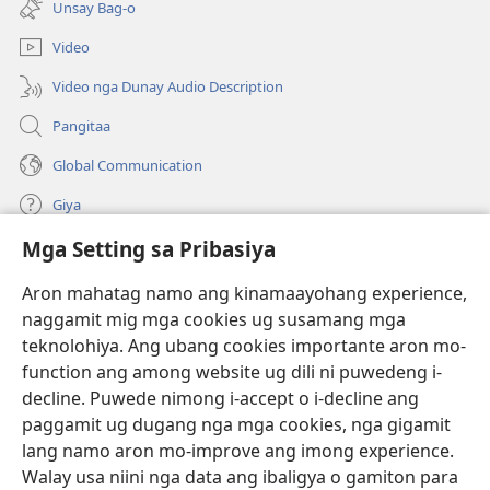
bag-
Unsay Bag-o
ug
ong
bag-
window)
Video
ong
window)
Video nga Dunay Audio Description
Pangitaa
Global Communication
Giya
Mga Setting sa Pribasiya
Donasyon
(mo-
open
Aron mahatag namo ang kinamaayohang experience,
ug
naggamit mig mga cookies ug susamang mga
Watchtower ONLINE NGA LIBRARYA
(mo-
bag-
teknolohiya. Ang ubang cookies importante aron mo-
open
ong
®
JW Hub
function ang among website ug dili ni puwedeng i-
ug
window)
(mo-
bag-
decline. Puwede nimong i-accept o i-decline ang
open
ong
®
JW Library
ug
paggamit ug dugang nga mga cookies, nga gigamit
window)
bag-
lang namo aron mo-improve ang imong experience.
ong
Watchtower Library
Walay usa niini nga data ang ibaligya o gamiton para
window)