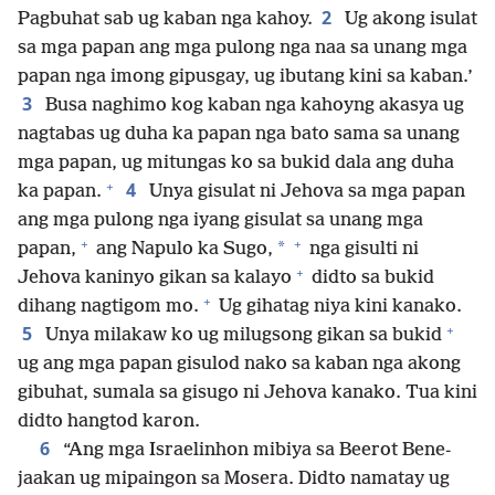
2
Pagbuhat sab ug kaban nga kahoy.
Ug akong isulat
sa mga papan ang mga pulong nga naa sa unang mga
papan nga imong gipusgay, ug ibutang kini sa kaban.’
3
Busa naghimo kog kaban nga kahoyng akasya ug
nagtabas ug duha ka papan nga bato sama sa unang
mga papan, ug mitungas ko sa bukid dala ang duha
+
4
ka papan.
Unya gisulat ni Jehova sa mga papan
ang mga pulong nga iyang gisulat sa unang mga
+
+
*
papan,
ang Napulo ka Sugo,
nga gisulti ni
+
Jehova kaninyo gikan sa kalayo
didto sa bukid
+
dihang nagtigom mo.
Ug gihatag niya kini kanako.
+
5
Unya milakaw ko ug milugsong gikan sa bukid
ug ang mga papan gisulod nako sa kaban nga akong
gibuhat, sumala sa gisugo ni Jehova kanako. Tua kini
didto hangtod karon.
6
“Ang mga Israelinhon mibiya sa Beerot Bene-
jaakan ug mipaingon sa Mosera. Didto namatay ug