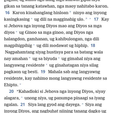
gikan sa tanang katawhan, nga maoy nahitabo karon.
16
*
Karon kinahanglang hinloan
ninyo ang inyong
+
+
17
*
kasingkasing
ug dili na magginahig ulo.
Kay
si Jehova nga inyong Diyos mao ang Diyos sa mga
+
diyos
ug Ginoo sa mga ginoo, ang Diyos nga
halangdon, gamhanan, ug kahibulongan, nga dili
+
18
magpihigpihig
ug dili modawat ug hiphip.
Nagpahamtang siyag hustisya para sa batang wala
+
*
nay amahan
ug sa biyuda
ug gimahal niya ang
+
langyawng residente
ug ginahatagan niya silag
19
pagkaon ug besti.
Mahala sab ang langyawng
residente, kay nahimo mong langyawng residente sa
+
Ehipto.
20
“Kahadloki si Jehova nga inyong Diyos, siyay
+
alagara,
unong niya, ug panumpa pinaagi sa iyang
+
21
ngalan.
Siya lang gyod ang dayega.
Siya ang
inyong Diyos, ang nagbuhat niining tanang dagko ug