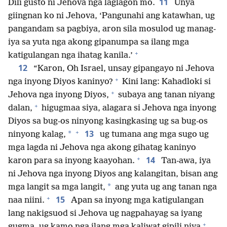
11
Dili gusto ni Jehova nga laglagon mo.
Unya
giingnan ko ni Jehova, ‘Pangunahi ang katawhan, ug
pangandam sa pagbiya, aron sila mosulod ug manag-
iya sa yuta nga akong gipanumpa sa ilang mga
+
katigulangan nga ihatag kanila.’
12
“Karon, Oh Israel, unsay gipangayo ni Jehova
+
nga inyong Diyos kaninyo?
Kini lang: Kahadloki si
+
Jehova nga inyong Diyos,
subaya ang tanan niyang
+
dalan,
higugmaa siya, alagara si Jehova nga inyong
Diyos sa bug-os ninyong kasingkasing ug sa bug-os
+
13
*
ninyong kalag,
ug tumana ang mga sugo ug
mga lagda ni Jehova nga akong gihatag kaninyo
+
14
karon para sa inyong kaayohan.
Tan-awa, iya
ni Jehova nga inyong Diyos ang kalangitan, bisan ang
*
mga langit sa mga langit,
ang yuta ug ang tanan nga
+
15
naa niini.
Apan sa inyong mga katigulangan
lang nakigsuod si Jehova ug nagpahayag sa iyang
+
gugma, ug kamo nga ilang mga kaliwat gipili niya