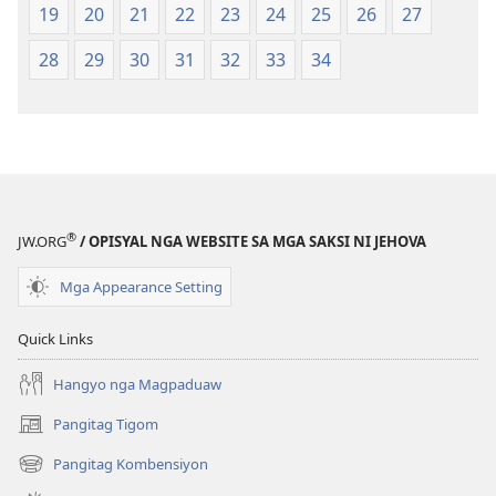
Gikan
Gikan
19
20
21
22
23
24
25
26
27
sa
sa
2013
2013
28
29
30
31
32
33
34
nga
nga
Rebisadong
Rebisadong
Edisyon
Edisyon
sa
sa
New
New
World
World
®
Translation
Translation
JW.ORG
/ OPISYAL NGA WEBSITE SA MGA SAKSI NI JEHOVA
of
of
Mga Appearance Setting
the
the
Holy
Holy
Quick Links
Scriptures)
Scriptures)
Hangyo nga Magpaduaw
Pangitag Tigom
(mo-
open
Pangitag Kombensiyon
(mo-
ug
open