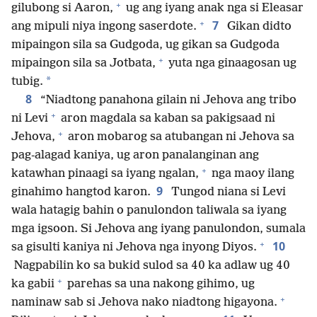
+
gilubong si Aaron,
ug ang iyang anak nga si Eleasar
+
7
ang mipuli niya ingong saserdote.
Gikan didto
mipaingon sila sa Gudgoda, ug gikan sa Gudgoda
+
mipaingon sila sa Jotbata,
yuta nga ginaagosan ug
*
tubig.
8
“Niadtong panahona gilain ni Jehova ang tribo
+
ni Levi
aron magdala sa kaban sa pakigsaad ni
+
Jehova,
aron mobarog sa atubangan ni Jehova sa
pag-alagad kaniya, ug aron panalanginan ang
+
katawhan pinaagi sa iyang ngalan,
nga maoy ilang
9
ginahimo hangtod karon.
Tungod niana si Levi
wala hatagig bahin o panulondon taliwala sa iyang
mga igsoon. Si Jehova ang iyang panulondon, sumala
+
10
sa gisulti kaniya ni Jehova nga inyong Diyos.
Nagpabilin ko sa bukid sulod sa 40 ka adlaw ug 40
+
ka gabii
parehas sa una nakong gihimo, ug
+
naminaw sab si Jehova nako niadtong higayona.