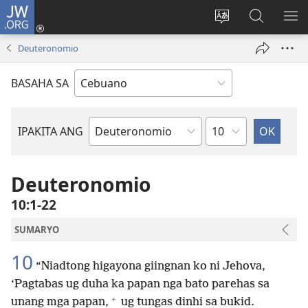
JW.ORG
Log
In
Ilisi
Pangitaa
IPA
(mo-
ang
sa
AN
Deuteronomio
open
pinulongan
JW.ORG
ME
ug
sa
BASAHA SA
bag-
site
ong
window)
Kapitulo
IPAKITA ANG
Basahon
sa
Bibliya
Deuteronomio
10:1-22
SUMARYO
10
“Niadtong higayona giingnan ko ni Jehova,
‘Pagtabas ug duha ka papan nga bato parehas sa
+
unang mga papan,
ug tungas dinhi sa bukid.