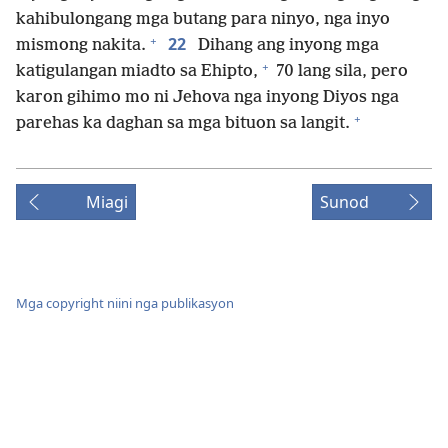
kahibulongang mga butang para ninyo, nga inyo
+
22
mismong nakita.
Dihang ang inyong mga
+
katigulangan miadto sa Ehipto,
70 lang sila, pero
karon gihimo mo ni Jehova nga inyong Diyos nga
+
parehas ka daghan sa mga bituon sa langit.
Miagi
Sunod
Mga copyright niini nga publikasyon