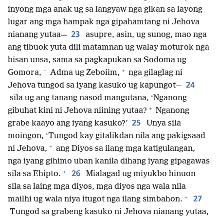
inyong mga anak ug sa langyaw nga gikan sa layong
lugar ang mga hampak nga gipahamtang ni Jehova
23
nianang yutaa—
asupre, asin, ug sunog, mao nga
ang tibuok yuta dili matamnan ug walay moturok nga
bisan unsa, sama sa pagkapukan sa Sodoma ug
+
+
Gomora,
Adma ug Zeboiim,
nga gilaglag ni
24
Jehova tungod sa iyang kasuko ug kapungot—
sila ug ang tanang nasod mangutana, ‘Nganong
+
gibuhat kini ni Jehova niining yutaa?
Nganong
25
grabe kaayo ang iyang kasuko?’
Unya sila
moingon, ‘Tungod kay gitalikdan nila ang pakigsaad
+
ni Jehova,
ang Diyos sa ilang mga katigulangan,
nga iyang gihimo uban kanila dihang iyang gipagawas
+
26
sila sa Ehipto.
Mialagad ug miyukbo hinuon
sila sa laing mga diyos, mga diyos nga wala nila
+
27
mailhi ug wala niya itugot nga ilang simbahon.
Tungod sa grabeng kasuko ni Jehova nianang yutaa,