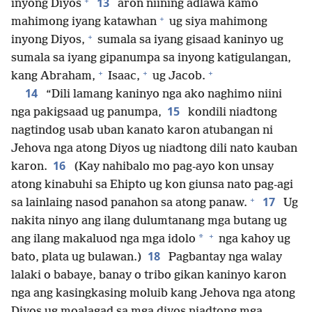
+
13
inyong Diyos
aron niining adlawa kamo
+
mahimong iyang katawhan
ug siya mahimong
+
inyong Diyos,
sumala sa iyang gisaad kaninyo ug
sumala sa iyang gipanumpa sa inyong katigulangan,
+
+
+
kang Abraham,
Isaac,
ug Jacob.
14
“Dili lamang kaninyo nga ako naghimo niini
15
nga pakigsaad ug panumpa,
kondili niadtong
nagtindog usab uban kanato karon atubangan ni
Jehova nga atong Diyos ug niadtong dili nato kauban
16
karon.
(Kay nahibalo mo pag-ayo kon unsay
atong kinabuhi sa Ehipto ug kon giunsa nato pag-agi
+
17
sa lainlaing nasod panahon sa atong panaw.
Ug
nakita ninyo ang ilang dulumtanang mga butang ug
+
*
ang ilang makaluod nga mga idolo
nga kahoy ug
18
bato, plata ug bulawan.)
Pagbantay nga walay
lalaki o babaye, banay o tribo gikan kaninyo karon
nga ang kasingkasing moluib kang Jehova nga atong
Diyos ug moalagad sa mga diyos niadtong mga