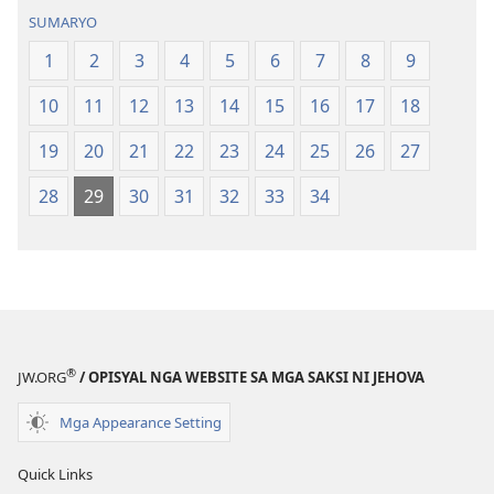
Hubad
Hubad
SUMARYO
sa
sa
Balaang
Balaang
1
2
3
4
5
6
7
8
9
Kasulatan
Kasulatan
10
11
12
13
14
15
16
17
18
(Gihubad
(Gihubad
Gikan
Gikan
19
20
21
22
23
24
25
26
27
sa
sa
2013
2013
28
29
30
31
32
33
34
nga
nga
Rebisadong
Rebisadong
Edisyon
Edisyon
sa
sa
New
New
World
World
®
Translation
Translation
JW.ORG
/ OPISYAL NGA WEBSITE SA MGA SAKSI NI JEHOVA
of
of
Mga Appearance Setting
the
the
Holy
Holy
Quick Links
Scriptures)
Scriptures)