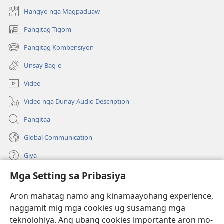
Hangyo nga Magpaduaw
Pangitag Tigom
(mo-
open
Pangitag Kombensiyon
(mo-
ug
open
bag-
Unsay Bag-o
ug
ong
bag-
window)
Video
ong
window)
Video nga Dunay Audio Description
Pangitaa
Global Communication
Giya
Mga Setting sa Pribasiya
Donasyon
(mo-
open
Aron mahatag namo ang kinamaayohang experience,
ug
naggamit mig mga cookies ug susamang mga
Watchtower ONLINE NGA LIBRARYA
(mo-
bag-
teknolohiya. Ang ubang cookies importante aron mo-
open
ong