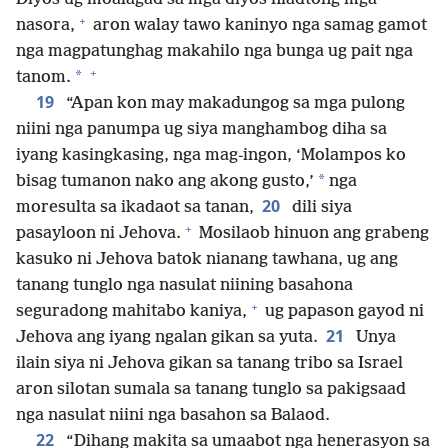
+
nasora,
aron walay tawo kaninyo nga samag gamot
nga magpatunghag makahilo nga bunga ug pait nga
+
*
tanom.
19
“Apan kon may makadungog sa mga pulong
niini nga panumpa ug siya manghambog diha sa
iyang kasingkasing, nga mag-ingon, ‘Molampos ko
*
bisag tumanon nako ang akong gusto,’
nga
20
moresulta sa ikadaot sa tanan,
dili siya
+
pasayloon ni Jehova.
Mosilaob hinuon ang grabeng
kasuko ni Jehova batok nianang tawhana, ug ang
tanang tunglo nga nasulat niining basahona
+
seguradong mahitabo kaniya,
ug papason gayod ni
21
Jehova ang iyang ngalan gikan sa yuta.
Unya
ilain siya ni Jehova gikan sa tanang tribo sa Israel
aron silotan sumala sa tanang tunglo sa pakigsaad
nga nasulat niini nga basahon sa Balaod.
22
“Dihang makita sa umaabot nga henerasyon sa