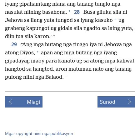
iyang gipahamtang niana ang tanang tunglo nga
+
28
nasulat niining basahona.
Busa giluka sila ni
+
Jehova sa ilang yuta tungod sa iyang kasuko
ug
grabeng kapungot ug gidala sila ngadto sa laing yuta,
+
diin tua sila karon.’
29
“Ang mga butang nga tinago iya ni Jehova nga
+
atong Diyos,
apan ang mga butang nga iyang
gipadayag maoy para kanato ug sa atong mga kaliwat
hangtod sa hangtod, aron matuman nato ang tanang
+
pulong niini nga Balaod.
Miagi
Sunod
Mga copyright niini nga publikasyon