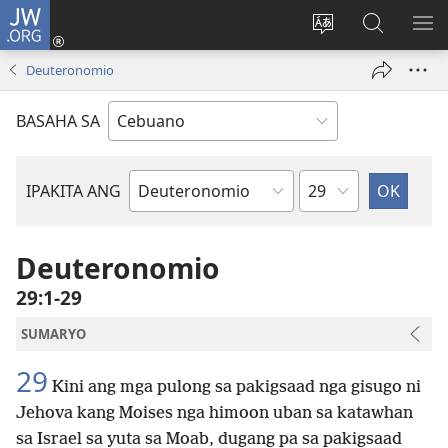
JW.ORG
Log
In
Ilisi
Pangitaa
IPA
(mo-
ang
sa
AN
Deuteronomio
open
pinulongan
JW.ORG
ME
ug
sa
BASAHA SA
bag-
site
ong
window)
Kapitulo
IPAKITA ANG
Basahon
sa
Bibliya
Deuteronomio
29:1-29
SUMARYO
29
Kini ang mga pulong sa pakigsaad nga gisugo ni
Jehova kang Moises nga himoon uban sa katawhan
sa Israel sa yuta sa Moab, dugang pa sa pakigsaad