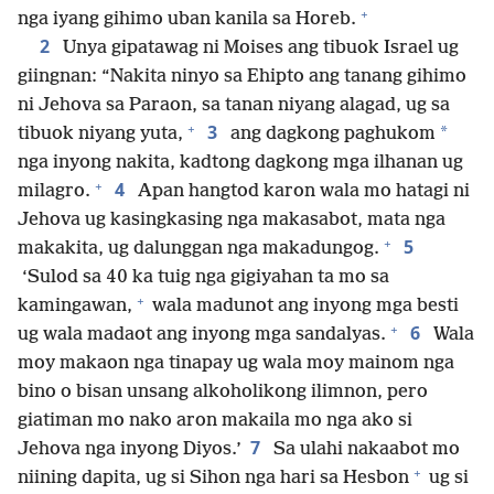
+
nga iyang gihimo uban kanila sa Horeb.
2
Unya gipatawag ni Moises ang tibuok Israel ug
giingnan: “Nakita ninyo sa Ehipto ang tanang gihimo
ni Jehova sa Paraon, sa tanan niyang alagad, ug sa
+
3
*
tibuok niyang yuta,
ang dagkong paghukom
nga inyong nakita, kadtong dagkong mga ilhanan ug
+
4
milagro.
Apan hangtod karon wala mo hatagi ni
Jehova ug kasingkasing nga makasabot, mata nga
+
5
makakita, ug dalunggan nga makadungog.
‘Sulod sa 40 ka tuig nga gigiyahan ta mo sa
+
kamingawan,
wala madunot ang inyong mga besti
+
6
ug wala madaot ang inyong mga sandalyas.
Wala
moy makaon nga tinapay ug wala moy mainom nga
bino o bisan unsang alkoholikong ilimnon, pero
giatiman mo nako aron makaila mo nga ako si
7
Jehova nga inyong Diyos.’
Sa ulahi nakaabot mo
+
niining dapita, ug si Sihon nga hari sa Hesbon
ug si