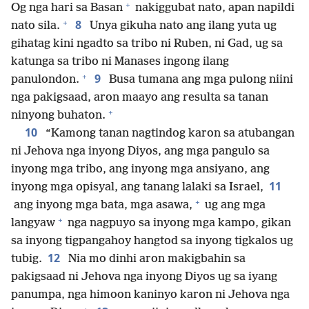
+
Og nga hari sa Basan
nakiggubat nato, apan napildi
+
8
nato sila.
Unya gikuha nato ang ilang yuta ug
gihatag kini ngadto sa tribo ni Ruben, ni Gad, ug sa
katunga sa tribo ni Manases ingong ilang
+
9
panulondon.
Busa tumana ang mga pulong niini
nga pakigsaad, aron maayo ang resulta sa tanan
+
ninyong buhaton.
10
“Kamong tanan nagtindog karon sa atubangan
ni Jehova nga inyong Diyos, ang mga pangulo sa
inyong mga tribo, ang inyong mga ansiyano, ang
11
inyong mga opisyal, ang tanang lalaki sa Israel,
+
ang inyong mga bata, mga asawa,
ug ang mga
+
langyaw
nga nagpuyo sa inyong mga kampo, gikan
sa inyong tigpangahoy hangtod sa inyong tigkalos ug
12
tubig.
Nia mo dinhi aron makigbahin sa
pakigsaad ni Jehova nga inyong Diyos ug sa iyang
panumpa, nga himoon kaninyo karon ni Jehova nga