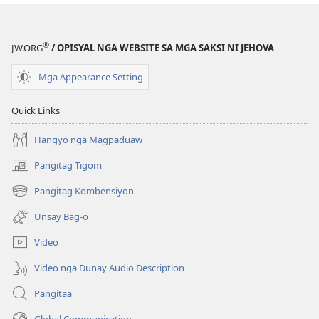
Kasulatan
®
JW.ORG
/ OPISYAL NGA WEBSITE SA MGA SAKSI NI JEHOVA
Mga Appearance Setting
Quick Links
Hangyo nga Magpaduaw
Pangitag Tigom
(mo-
open
Pangitag Kombensiyon
(mo-
ug
open
bag-
Unsay Bag-o
ug
ong
bag-
window)
Video
ong
window)
Video nga Dunay Audio Description
Pangitaa
Global Communication