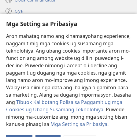
Giya
Mga Setting sa Pribasiya
Donasyon
(mo-
open
Aron mahatag namo ang kinamaayohang experience,
ug
naggamit mig mga cookies ug susamang mga
Watchtower ONLINE NGA LIBRARYA
(mo-
bag-
teknolohiya. Ang ubang cookies importante aron mo-
open
ong
®
JW Hub
function ang among website ug dili ni puwedeng i-
ug
window)
(mo-
bag-
decline. Puwede nimong i-accept o i-decline ang
open
ong
®
JW Library
ug
paggamit ug dugang nga mga cookies, nga gigamit
window)
bag-
lang namo aron mo-improve ang imong experience.
ong
Watchtower Library
Walay usa niini nga data ang ibaligya o gamiton para
window)
sa marketing. Alang sa dugang impormasyon, basaha
ang
Tibuok Kalibotang Polisa sa Paggamit ug mga
Cookies ug Ubang Susamang Teknolohiya
. Puwede
Copyright
© 2026 Watch Tower Bible and Tract Society of Pennsylvania.
nimong ma-customize ang imong mga setting bisan
KONDISYONES SA PAGGAMIT
|
POLISA SA PRIBASIYA
|
MGA SETTING
kanus-a pinaagi sa
Mga Setting sa Pribasiya
.
SA PRIBASIYA