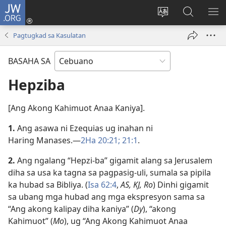
JW.ORG
Log
In
Ilisi
Pangitaa
IPA
(mo-
ang
sa
AN
Pagtugkad sa Kasulatan
open
pinulongan
JW.ORG
ME
ug
sa
BASAHA SA
bag-
site
ong
Hepziba
window)
[Ang Akong Kahimuot Anaa Kaniya].
1.
Ang asawa ni Ezequias ug inahan ni
Haring Manases.​—
2Ha 20:21;
21:1
.
2.
Ang ngalang “Hepzi-ba” gigamit alang sa Jerusalem
diha sa usa ka tagna sa pagpasig-uli, sumala sa pipila
ka hubad sa Bibliya. (
Isa 62:​4
,
AS, KJ, Ro
) Dinhi gigamit
sa ubang mga hubad ang mga ekspresyon sama sa
“Ang akong kalipay diha kaniya” (
Dy
), “akong
Kahimuot” (
Mo
), ug “Ang Akong Kahimuot Anaa