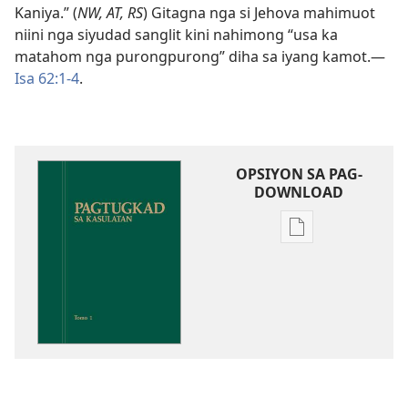
Kaniya.” (
NW, AT, RS
) Gitagna nga si Jehova mahimuot
niini nga siyudad sanglit kini nahimong “usa ka
matahom nga purongpurong” diha sa iyang kamot.​—
Isa 62:1-4
.
OPSIYON SA PAG-
DOWNLOAD
Opsiyon
sa
pag-
download
sa
publikasyon
Pagtugkad
sa