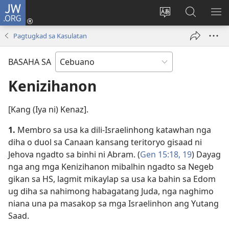
JW.ORG
Log
In
Ilisi
Pangitaa
IPA
(mo-
ang
sa
AN
Pagtugkad sa Kasulatan
open
pinulongan
JW.ORG
ME
ug
sa
BASAHA SA
bag-
site
ong
Kenizihanon
window)
[Kang (Iya ni) Kenaz].
1.
Membro sa usa ka dili-Israelinhong katawhan nga
diha o duol sa Canaan kansang teritoryo gisaad ni
Jehova ngadto sa binhi ni Abram. (
Gen 15:​18, 19
) Dayag
nga ang mga Kenizihanon mibalhin ngadto sa Negeb
gikan sa HS, lagmit mikaylap sa usa ka bahin sa Edom
ug diha sa nahimong habagatang Juda, nga naghimo
niana una pa masakop sa mga Israelinhon ang Yutang
Saad.