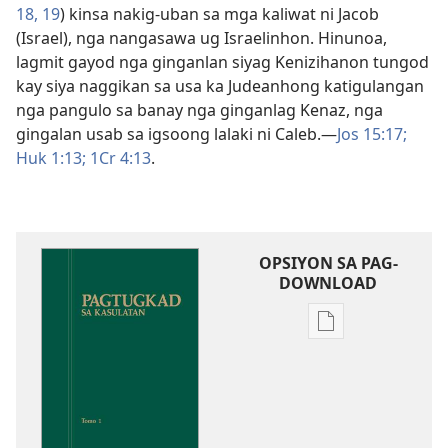
18, 19
) kinsa nakig-uban sa mga kaliwat ni Jacob
(Israel), nga nangasawa ug Israelinhon. Hinunoa,
lagmit gayod nga ginganlan siyag Kenizihanon tungod
kay siya naggikan sa usa ka Judeanhong katigulangan
nga pangulo sa banay nga ginganlag Kenaz, nga
gingalan usab sa igsoong lalaki ni Caleb.​—
Jos 15:17;
Huk 1:13;
1Cr 4:13
.
OPSIYON SA PAG-
DOWNLOAD
Opsiyon
sa
pag-
download
sa