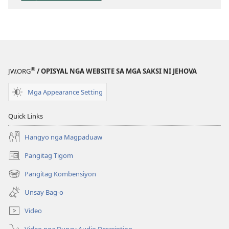
publikasyon
Pagtugkad
sa
Kasulatan
®
JW.ORG
/ OPISYAL NGA WEBSITE SA MGA SAKSI NI JEHOVA
Mga Appearance Setting
Quick Links
Hangyo nga Magpaduaw
Pangitag Tigom
(mo-
open
Pangitag Kombensiyon
(mo-
ug
open
bag-
Unsay Bag-o
ug
ong
bag-
window)
Video
ong
window)
Video nga Dunay Audio Description