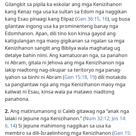
Gilangkit sa pipila ka eskolar ang mga Kenizihanon
kang Kenaz nga usa ka sultan sa Edom nga naggikan
kang Esau pinaagi kang Elipaz (
Gen 36:​15, 16
), ug busa
gilantaw ingong usa ka prominenteng banay nga
Edomhanon. Apan, dili tino kon kinsa gayod ang
katigulangan nga maoy gigikanan sa ngalan sa mga
Kenizihanon sanglit ang Bibliya wala maghatag ug
detalye bahin niini. Ang kamatuoran nga, sa panahon
ni Abram, gitala ni Jehova ang mga Kenizihanon nga
lakip niadtong nag-okupar sa teritoryo nga panag-
iyahon sa binhi ni Abram (
Gen 15:​18, 19
) dili motakdo
sa panglantaw nga ang mga Kenizihanon maoy mga
kaliwat ni Esau, kinsa wala pa matawo niadtong
panahona.
2.
Ang matinumanong si Caleb gitawag nga “anak nga
lalaki ni Jepune nga Kenizihanon.” (
Num 32:12;
Jos 14:​
6,
14
) Si Jepune mahimong naggikan sa usa ka
membro sa dili-Israelinhong mga Kenizihanon (
Gen 15:​