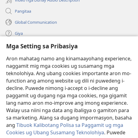
Pangitaa
Global Communication
Giya
Mga Setting sa Pribasiya
Donasyon
(mo-
open
Aron mahatag namo ang kinamaayohang experience,
ug
naggamit mig mga cookies ug susamang mga
Watchtower ONLINE NGA LIBRARYA
(mo-
bag-
teknolohiya. Ang ubang cookies importante aron mo-
open
ong
®
JW Hub
function ang among website ug dili ni puwedeng i-
ug
window)
(mo-
bag-
decline. Puwede nimong i-accept o i-decline ang
open
ong
®
JW Library
ug
paggamit ug dugang nga mga cookies, nga gigamit
window)
bag-
lang namo aron mo-improve ang imong experience.
ong
Watchtower Library
Walay usa niini nga data ang ibaligya o gamiton para
window)
sa marketing. Alang sa dugang impormasyon, basaha
ang
Tibuok Kalibotang Polisa sa Paggamit ug mga
Cookies ug Ubang Susamang Teknolohiya
. Puwede