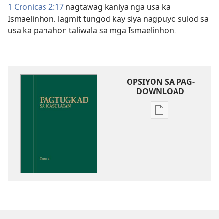
1 Cronicas 2:17
nagtawag kaniya nga usa ka
Ismaelinhon, lagmit tungod kay siya nagpuyo sulod sa
usa ka panahon taliwala sa mga Ismaelinhon.
OPSIYON SA PAG-
DOWNLOAD
Opsiyon
sa
pag-
download
sa
publikasyon
Pagtugkad
sa
Kasulatan