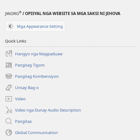
®
JW.ORG
/ OPISYAL NGA WEBSITE SA MGA SAKSI NI JEHOVA
Mga Appearance Setting
Quick Links
Hangyo nga Magpaduaw
Pangitag Tigom
(mo-
open
Pangitag Kombensiyon
(mo-
ug
open
bag-
Unsay Bag-o
ug
ong
bag-
window)
Video
ong
window)
Video nga Dunay Audio Description
Pangitaa
Global Communication