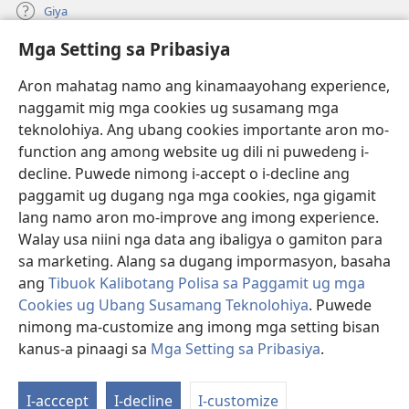
Giya
Mga Setting sa Pribasiya
Donasyon
(mo-
open
Aron mahatag namo ang kinamaayohang experience,
ug
naggamit mig mga cookies ug susamang mga
Watchtower ONLINE NGA LIBRARYA
(mo-
bag-
teknolohiya. Ang ubang cookies importante aron mo-
open
ong
®
JW Hub
function ang among website ug dili ni puwedeng i-
ug
window)
(mo-
bag-
decline. Puwede nimong i-accept o i-decline ang
open
ong
®
JW Library
ug
paggamit ug dugang nga mga cookies, nga gigamit
window)
bag-
lang namo aron mo-improve ang imong experience.
ong
Watchtower Library
Walay usa niini nga data ang ibaligya o gamiton para
window)
sa marketing. Alang sa dugang impormasyon, basaha
ang
Tibuok Kalibotang Polisa sa Paggamit ug mga
Cookies ug Ubang Susamang Teknolohiya
. Puwede
Copyright
© 2026 Watch Tower Bible and Tract Society of Pennsylvania.
nimong ma-customize ang imong mga setting bisan
KONDISYONES SA PAGGAMIT
|
POLISA SA PRIBASIYA
|
MGA SETTING
kanus-a pinaagi sa
Mga Setting sa Pribasiya
.
SA PRIBASIYA
I-acccept
I-decline
I-customize