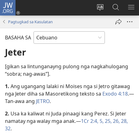
JW.ORG
Log
In
Ilisi
Pangitaa
IPA
(mo-
ang
sa
AN
Pagtugkad sa Kasulatan
open
pinulongan
JW.ORG
ME
ug
sa
BASAHA SA
bag-
site
ong
Jeter
window)
[gikan sa lintunganayng pulong nga nagkahulogang
“sobra; nag-awas”].
1.
Ang ugangang lalaki ni Moises nga si Jetro gitawag
nga Jeter diha sa Masoretikong teksto sa
Exodo 4:18
.​—
Tan-awa ang
JETRO
.
2.
Usa ka kaliwat ni Juda pinaagi kang Perez. Si Jeter
namatay nga walay mga anak.​—
1Cr 2:​4, 5,
25, 26,
28,
32
.