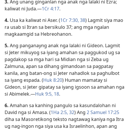
3.
Ang unang ginganlan nga anak nga lalaki ni Ezra;
kaliwat ni Juda.​—
1Cr 4:17
.
4.
Usa ka kaliwat ni Aser. (
1Cr 7:​30,
38
) Lagmit siya mao
ra usab si Itran sa bersikulo 37; ang mga ngalan
magkaamgid sa Hebreohanon.
5.
Ang panganayng anak nga lalaki ni Gideon. Lagmit
si Jeter mikuyog sa iyang amahan sa paggukod ug sa
pagdakop sa mga hari sa Midian nga si Zeba ug
Zalmuna, apan sa dihang gimandoan sa pagpatay
kanila, ang batan-ong si Jeter nahadlok sa paghulbot
sa iyang espada. (
Huk 8:20
) Human mamatay si
Gideon, si Jeter gipatay sa iyang igsoon sa amahan nga
si Abimelek.​—
Huk 9:​5,
18
.
6.
Amahan sa kanhing pangulo sa kasundalohan ni
David nga si Amasa. (
1Ha 2:​5,
32
) Ang
2 Samuel 17:25
diha sa Masoretikong teksto nagtawag kaniya nga Itra
ug nag-ingon nga siya usa ka Israelinhon, apan ang