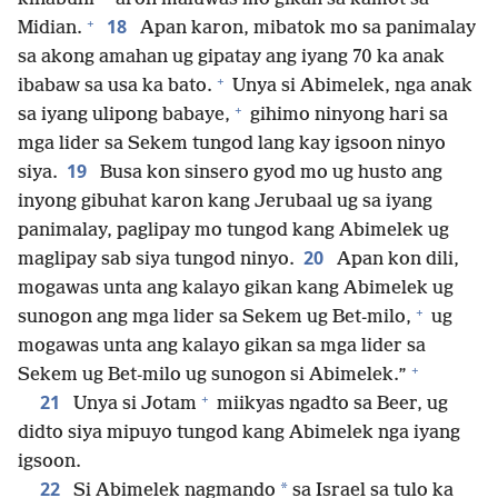
+
18
Midian.
Apan karon, mibatok mo sa panimalay
sa akong amahan ug gipatay ang iyang 70 ka anak
+
ibabaw sa usa ka bato.
Unya si Abimelek, nga anak
+
sa iyang ulipong babaye,
gihimo ninyong hari sa
mga lider sa Sekem tungod lang kay igsoon ninyo
19
siya.
Busa kon sinsero gyod mo ug husto ang
inyong gibuhat karon kang Jerubaal ug sa iyang
panimalay, paglipay mo tungod kang Abimelek ug
20
maglipay sab siya tungod ninyo.
Apan kon dili,
mogawas unta ang kalayo gikan kang Abimelek ug
+
sunogon ang mga lider sa Sekem ug Bet-milo,
ug
mogawas unta ang kalayo gikan sa mga lider sa
+
Sekem ug Bet-milo ug sunogon si Abimelek.”
+
21
Unya si Jotam
miikyas ngadto sa Beer, ug
didto siya mipuyo tungod kang Abimelek nga iyang
igsoon.
22
*
Si Abimelek nagmando
sa Israel sa tulo ka