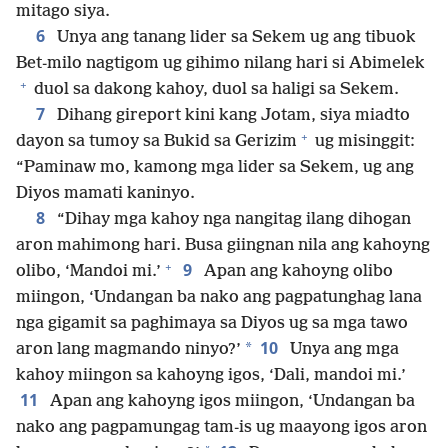
mitago siya.
6
Unya ang tanang lider sa Sekem ug ang tibuok
Bet-milo nagtigom ug gihimo nilang hari si Abimelek
+
duol sa dakong kahoy, duol sa haligi sa Sekem.
7
Dihang gireport kini kang Jotam, siya miadto
+
dayon sa tumoy sa Bukid sa Gerizim
ug misinggit:
“Paminaw mo, kamong mga lider sa Sekem, ug ang
Diyos mamati kaninyo.
8
“Dihay mga kahoy nga nangitag ilang dihogan
aron mahimong hari. Busa giingnan nila ang kahoyng
+
9
olibo, ‘Mandoi mi.’
Apan ang kahoyng olibo
miingon, ‘Undangan ba nako ang pagpatunghag lana
nga gigamit sa paghimaya sa Diyos ug sa mga tawo
10
*
aron lang magmando ninyo?’
Unya ang mga
kahoy miingon sa kahoyng igos, ‘Dali, mandoi mi.’
11
Apan ang kahoyng igos miingon, ‘Undangan ba
nako ang pagpamungag tam-is ug maayong igos aron