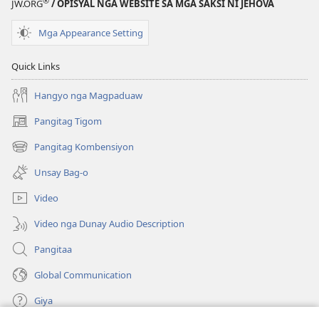
®
JW.ORG
/ OPISYAL NGA WEBSITE SA MGA SAKSI NI JEHOVA
World
World
Translation
Translation
Mga Appearance Setting
of
of
the
the
Quick Links
Holy
Holy
Hangyo nga Magpaduaw
Scriptures)
Scriptures)
Pangitag Tigom
(mo-
open
Pangitag Kombensiyon
(mo-
ug
open
bag-
Unsay Bag-o
ug
ong
bag-
window)
Video
ong
window)
Video nga Dunay Audio Description
Pangitaa
Global Communication
Giya