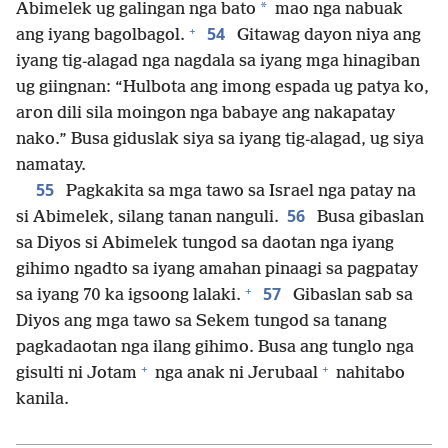
*
Abimelek ug galingan nga bato
mao nga nabuak
+
54
ang iyang bagolbagol.
Gitawag dayon niya ang
iyang tig-alagad nga nagdala sa iyang mga hinagiban
ug giingnan: “Hulbota ang imong espada ug patya ko,
aron dili sila moingon nga babaye ang nakapatay
nako.” Busa giduslak siya sa iyang tig-alagad, ug siya
namatay.
55
Pagkakita sa mga tawo sa Israel nga patay na
56
si Abimelek, silang tanan nanguli.
Busa gibaslan
sa Diyos si Abimelek tungod sa daotan nga iyang
gihimo ngadto sa iyang amahan pinaagi sa pagpatay
+
57
sa iyang 70 ka igsoong lalaki.
Gibaslan sab sa
Diyos ang mga tawo sa Sekem tungod sa tanang
pagkadaotan nga ilang gihimo. Busa ang tunglo nga
+
+
gisulti ni Jotam
nga anak ni Jerubaal
nahitabo
kanila.