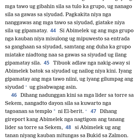
mga tawo ug gibahin sila sa tulo ka grupo, ug nanago
sila sa gawas sa siyudad. Pagkakita niya nga
nanggawas ang mga tawo sa siyudad, giatake niya
44
sila ug gipamatay.
Si Abimelek ug ang mga grupo
nga kauban niya misulong ug mipuwesto sa entrada
sa ganghaan sa siyudad, samtang ang duha ka grupo
miatake niadtong naa sa gawas sa siyudad ug ilang
45
gipamatay sila.
Tibuok adlaw nga nakig-away si
Abimelek batok sa siyudad ug nailog niya kini. Iyang
gipamatay ang mga tawo niini, ug iyang gilumpag ang
+
siyudad
ug gisabwagag asin.
46
Dihang nadunggan kini sa mga lider sa torre sa
Sekem, nangadto dayon sila sa kuwarto nga
+
47
*
tagoanan sa templo
ni El-berit.
Dihang
gireport kang Abimelek nga nagtigom ang tanang
48
lider sa torre sa Sekem,
si Abimelek ug ang
tanan niyang kauban mitungas sa Bukid sa Zalmon.