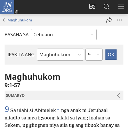
JW.ORG
Log
In
Ilisi
Pangitaa
IPA
(mo-
ang
sa
AN
Maghuhukom
open
pinulongan
JW.ORG
ME
ug
sa
BASAHA SA
bag-
site
ong
window)
Kapitulo
IPAKITA ANG
Basahon
sa
Bibliya
Maghuhukom
9:1-57
SUMARYO
9
+
Sa ulahi si Abimelek
nga anak ni Jerubaal
miadto sa mga igsoong lalaki sa iyang inahan sa
Sekem, ug giingnan niya sila ug ang tibuok banay sa