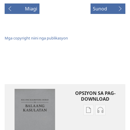
Miagi
Sunod
Mga copyright niini nga publikasyon
OPSIYON SA PAG-
DOWNLOAD
Opsiyon
Opsiyon
sa
sa
pag-
pag-