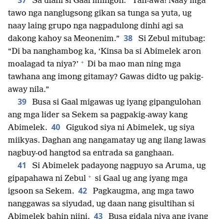
37
Sa ulahi si Gaal miingon: “Tan-awa! Naay mga
tawo nga nanglugsong gikan sa tunga sa yuta, ug
naay laing grupo nga nagpadulong dinhi agi sa
38
dakong kahoy sa Meonenim.”
Si Zebul mitubag:
“Di ba nanghambog ka, ‘Kinsa ba si Abimelek aron
+
moalagad ta niya?’
Di ba mao man ning mga
tawhana ang imong gitamay? Gawas didto ug pakig-
away nila.”
39
Busa si Gaal migawas ug iyang gipangulohan
ang mga lider sa Sekem sa pagpakig-away kang
40
Abimelek.
Gigukod siya ni Abimelek, ug siya
miikyas. Daghan ang nangamatay ug ang ilang lawas
nagbuy-od hangtod sa entrada sa ganghaan.
41
Si Abimelek padayong nagpuyo sa Aruma, ug
+
gipapahawa ni Zebul
si Gaal ug ang iyang mga
42
igsoon sa Sekem.
Pagkaugma, ang mga tawo
nanggawas sa siyudad, ug daan nang gisultihan si
43
Abimelek bahin niini.
Busa gidala niya ang iyang