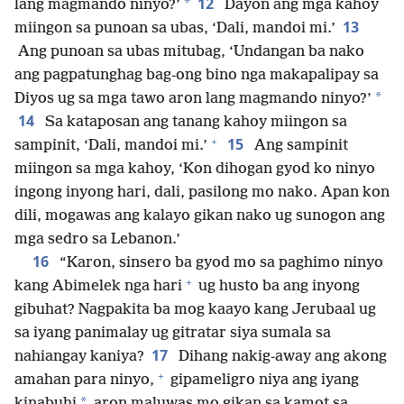
12
*
lang magmando ninyo?’
Dayon ang mga kahoy
13
miingon sa punoan sa ubas, ‘Dali, mandoi mi.’
Ang punoan sa ubas mitubag, ‘Undangan ba nako
ang pagpatunghag bag-ong bino nga makapalipay sa
*
Diyos ug sa mga tawo aron lang magmando ninyo?’
14
Sa kataposan ang tanang kahoy miingon sa
+
15
sampinit, ‘Dali, mandoi mi.’
Ang sampinit
miingon sa mga kahoy, ‘Kon dihogan gyod ko ninyo
ingong inyong hari, dali, pasilong mo nako. Apan kon
dili, mogawas ang kalayo gikan nako ug sunogon ang
mga sedro sa Lebanon.’
16
“Karon, sinsero ba gyod mo sa paghimo ninyo
+
kang Abimelek nga hari
ug husto ba ang inyong
gibuhat? Nagpakita ba mog kaayo kang Jerubaal ug
sa iyang panimalay ug gitratar siya sumala sa
17
nahiangay kaniya?
Dihang nakig-away ang akong
+
amahan para ninyo,
gipameligro niya ang iyang
*
kinabuhi
aron maluwas mo gikan sa kamot sa