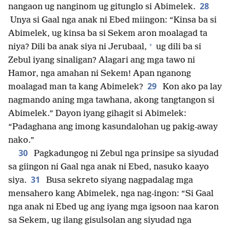
28
nangaon ug nanginom ug gitunglo si Abimelek.
Unya si Gaal nga anak ni Ebed miingon: “Kinsa ba si
Abimelek, ug kinsa ba si Sekem aron moalagad ta
+
niya? Dili ba anak siya ni Jerubaal,
ug dili ba si
Zebul iyang sinaligan? Alagari ang mga tawo ni
Hamor, nga amahan ni Sekem! Apan nganong
29
moalagad man ta kang Abimelek?
Kon ako pa lay
nagmando aning mga tawhana, akong tangtangon si
Abimelek.” Dayon iyang gihagit si Abimelek:
“Padaghana ang imong kasundalohan ug pakig-away
nako.”
30
Pagkadungog ni Zebul nga prinsipe sa siyudad
sa giingon ni Gaal nga anak ni Ebed, nasuko kaayo
31
siya.
Busa sekreto siyang nagpadalag mga
mensahero kang Abimelek, nga nag-ingon: “Si Gaal
nga anak ni Ebed ug ang iyang mga igsoon naa karon
sa Sekem, ug ilang gisulsolan ang siyudad nga