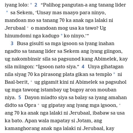
2
*
iyang lolo:
“Palihog pangutan-a ang tanang lider
*
sa Sekem, ‘Unsay mas maayo para ninyo,
mandoan mo sa tanang 70 ka anak nga lalaki ni
+
Jerubaal
o mandoan mog usa ka tawo? Ug
*
hinumdomi nga kadugo
ko ninyo.’”
3
Busa gisulti sa mga igsoon sa iyang inahan
ngadto sa tanang lider sa Sekem ang iyang giingon,
ug nakombinsir sila sa pagsunod kang Abimelek, kay
4
sila miingon: “Igsoon nato siya.”
Unya gihatagan
*
nila siyag 70 ka pirasong plata gikan sa templo
ni
+
Baal-berit,
ug gigamit kini ni Abimelek sa pagsuhol
ug mga tawong istambay ug bugoy aron mouban
5
niya.
Dayon miadto siya sa balay sa iyang amahan
+
+
didto sa Opra
ug gipatay ang iyang mga igsoon,
ang 70 ka anak nga lalaki ni Jerubaal, ibabaw sa usa
ka bato. Apan wala mapatay si Jotam, ang
kamanghorang anak nga lalaki ni Jerubaal, kay