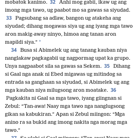
32
mobatok kanimo.
Anhi mog gabii, ikaw ug ang
imong mga tawo, ug paabot mo sa gawas sa siyudad.
33
Pagsubang sa adlaw, bangon ug atakeha ang
siyudad; dihang mogawas siya ug ang iyang mga tawo
aron makig-away ninyo, himoa ang tanan aron
*
mapildi siya.”
34
Busa si Abimelek ug ang tanang kauban niya
nanglakaw pagkagabii ug nagpormag upat ka grupo.
35
Unya nagpaabot sila sa gawas sa Sekem.
Dihang
si Gaal nga anak ni Ebed migawas ug mitindog sa
entrada sa ganghaan sa siyudad, si Abimelek ug ang
36
mga kauban niya milugsong aron moatake.
Pagkakita ni Gaal sa mga tawo, iyang giingnan si
Zebul: “Tan-awa! Naay mga tawo nga nanglugsong
gikan sa kabukiran.” Apan si Zebul miingon: “Mga
anino ra sa bukid ang imong nakita nga morag mga
tawo.”