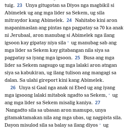
23
tuig.
Unya gitugotan sa Diyos nga magbikil si
Abimelek ug ang mga lider sa Sekem, ug sila
24
mitraydor kang Abimelek.
Nahitabo kini aron
mapanimaslan ang pintas nga pagpatay sa 70 ka anak
ni Jerubaal, aron manubag si Abimelek nga ilang
+
igsoon kay gipatay niya sila
ug manubag sab ang
mga lider sa Sekem kay gitabangan nila siya sa
25
pagpatay sa iyang mga igsoon.
Busa ang mga
lider sa Sekem nagsugo ug mga lalaki aron atngan
siya sa kabukiran, ug ilang tulison ang mangagi sa
dalan. Sa ulahi gireport kini kang Abimelek.
26
Unya si Gaal nga anak ni Ebed ug ang iyang
+
mga igsoong lalaki mitabok ngadto sa Sekem,
ug
27
ang mga lider sa Sekem misalig kaniya.
Nangadto sila sa ubasan aron mamupo, unya
gitamaktamakan nila ang mga ubas, ug nagpista sila.
+
Dayon misulod sila sa balay sa ilang diyos
ug