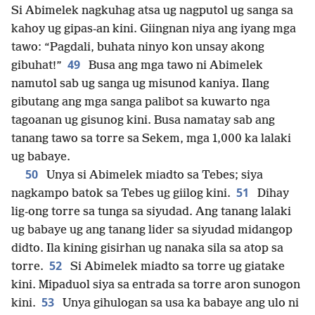
Si Abimelek nagkuhag atsa ug nagputol ug sanga sa
kahoy ug gipas-an kini. Giingnan niya ang iyang mga
tawo: “Pagdali, buhata ninyo kon unsay akong
49
gibuhat!”
Busa ang mga tawo ni Abimelek
namutol sab ug sanga ug misunod kaniya. Ilang
gibutang ang mga sanga palibot sa kuwarto nga
tagoanan ug gisunog kini. Busa namatay sab ang
tanang tawo sa torre sa Sekem, mga 1,000 ka lalaki
ug babaye.
50
Unya si Abimelek miadto sa Tebes; siya
51
nagkampo batok sa Tebes ug giilog kini.
Dihay
lig-ong torre sa tunga sa siyudad. Ang tanang lalaki
ug babaye ug ang tanang lider sa siyudad midangop
didto. Ila kining gisirhan ug nanaka sila sa atop sa
52
torre.
Si Abimelek miadto sa torre ug giatake
kini. Mipaduol siya sa entrada sa torre aron sunogon
53
kini.
Unya gihulogan sa usa ka babaye ang ulo ni