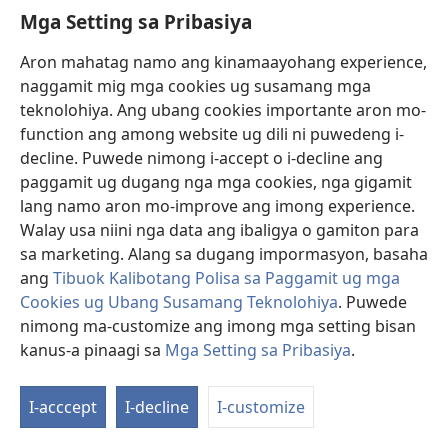
Mga Setting sa Pribasiya
Donasyon
(mo-
open
Aron mahatag namo ang kinamaayohang experience,
ug
naggamit mig mga cookies ug susamang mga
Watchtower ONLINE NGA LIBRARYA
(mo-
bag-
teknolohiya. Ang ubang cookies importante aron mo-
open
ong
®
JW Hub
function ang among website ug dili ni puwedeng i-
ug
window)
(mo-
bag-
decline. Puwede nimong i-accept o i-decline ang
open
ong
®
JW Library
ug
paggamit ug dugang nga mga cookies, nga gigamit
window)
bag-
lang namo aron mo-improve ang imong experience.
ong
Watchtower Library
Walay usa niini nga data ang ibaligya o gamiton para
window)
sa marketing. Alang sa dugang impormasyon, basaha
ang
Tibuok Kalibotang Polisa sa Paggamit ug mga
Cookies ug Ubang Susamang Teknolohiya
. Puwede
Copyright
© 2026 Watch Tower Bible and Tract Society of Pennsylvania.
nimong ma-customize ang imong mga setting bisan
KONDISYONES SA PAGGAMIT
|
POLISA SA PRIBASIYA
|
MGA SETTING
kanus-a pinaagi sa
Mga Setting sa Pribasiya
.
SA PRIBASIYA
I-acccept
I-decline
I-customize