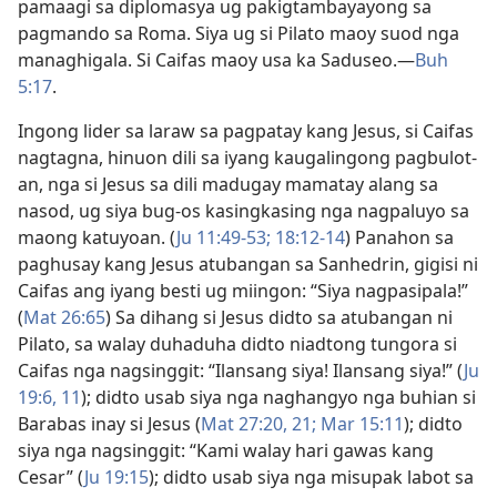
pamaagi sa diplomasya ug pakigtambayayong sa
pagmando sa Roma. Siya ug si Pilato maoy suod nga
managhigala. Si Caifas maoy usa ka Saduseo.​—
Buh
5:17
.
Ingong lider sa laraw sa pagpatay kang Jesus, si Caifas
nagtagna, hinuon dili sa iyang kaugalingong pagbulot-
an, nga si Jesus sa dili madugay mamatay alang sa
nasod, ug siya bug-os kasingkasing nga nagpaluyo sa
maong katuyoan. (
Ju 11:49-53;
18:12-14
) Panahon sa
paghusay kang Jesus atubangan sa Sanhedrin, gigisi ni
Caifas ang iyang besti ug miingon: “Siya nagpasipala!”
(
Mat 26:65
) Sa dihang si Jesus didto sa atubangan ni
Pilato, sa walay duhaduha didto niadtong tungora si
Caifas nga nagsinggit: “Ilansang siya! Ilansang siya!” (
Ju
19:​6,
11
); didto usab siya nga naghangyo nga buhian si
Barabas inay si Jesus (
Mat 27:​20, 21;
Mar 15:11
); didto
siya nga nagsinggit: “Kami walay hari gawas kang
Cesar” (
Ju 19:15
); didto usab siya nga misupak labot sa