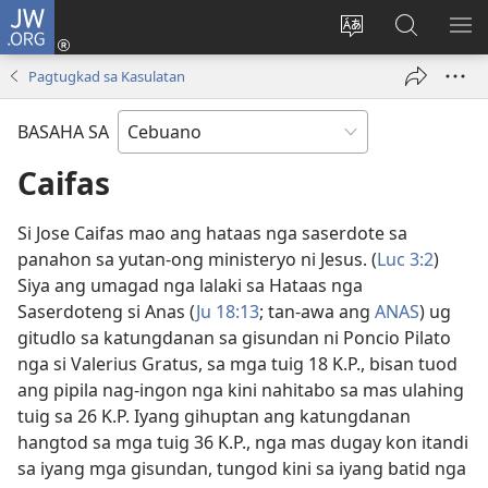
JW.ORG
Log
In
Ilisi
Pangitaa
IPA
(mo-
ang
sa
AN
Pagtugkad sa Kasulatan
open
pinulongan
JW.ORG
ME
ug
sa
BASAHA SA
bag-
site
ong
Caifas
window)
Si Jose Caifas mao ang hataas nga saserdote sa
panahon sa yutan-ong ministeryo ni Jesus. (
Luc 3:2
)
Siya ang umagad nga lalaki sa Hataas nga
Saserdoteng si Anas (
Ju 18:13
; tan-awa ang
ANAS
) ug
gitudlo sa katungdanan sa gisundan ni Poncio Pilato
nga si Valerius Gratus, sa mga tuig 18 K.P., bisan tuod
ang pipila nag-ingon nga kini nahitabo sa mas ulahing
tuig sa 26 K.P. Iyang gihuptan ang katungdanan
hangtod sa mga tuig 36 K.P., nga mas dugay kon itandi
sa iyang mga gisundan, tungod kini sa iyang batid nga