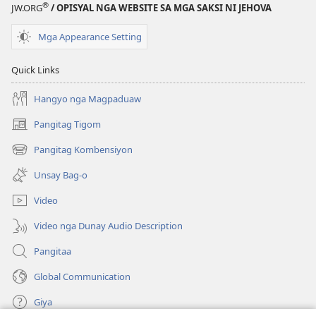
®
JW.ORG
/ OPISYAL NGA WEBSITE SA MGA SAKSI NI JEHOVA
Mga Appearance Setting
Quick Links
Hangyo nga Magpaduaw
Pangitag Tigom
(mo-
open
Pangitag Kombensiyon
(mo-
ug
open
bag-
Unsay Bag-o
ug
ong
bag-
window)
Video
ong
window)
Video nga Dunay Audio Description
Pangitaa
Global Communication
Giya