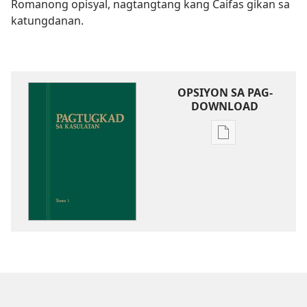
Romanong opisyal, nagtangtang kang Caifas gikan sa
katungdanan.
OPSIYON SA PAG-
DOWNLOAD
Opsiyon
sa
pag-
download
sa
publikasyon
Pagtugkad
sa
Kasulatan