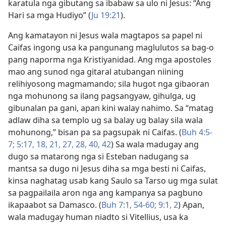
karatula nga gibutang sa ibabaw sa ulo ni Jesus: “Ang
Hari sa mga Hudiyo” (
Ju 19:21
).
Ang kamatayon ni Jesus wala magtapos sa papel ni
Caifas ingong usa ka pangunang maglulutos sa bag-o
pang naporma nga Kristiyanidad. Ang mga apostoles
mao ang sunod nga gitaral atubangan niining
relihiyosong magmamando; sila hugot nga gibaoran
nga mohunong sa ilang pagsangyaw, gihulga, ug
gibunalan pa gani, apan kini walay nahimo. Sa “matag
adlaw diha sa templo ug sa balay ug balay sila wala
mohunong,” bisan pa sa pagsupak ni Caifas. (
Buh 4:5-
7;
5:​17, 18,
21,
27, 28,
40,
42
) Sa wala madugay ang
dugo sa matarong nga si Esteban nadugang sa
mantsa sa dugo ni Jesus diha sa mga besti ni Caifas,
kinsa naghatag usab kang Saulo sa Tarso ug mga sulat
sa pagpailaila aron nga ang kampanya sa pagbuno
ikapaabot sa Damasco. (
Buh 7:​1,
54-60;
9:​1, 2
) Apan,
wala madugay human niadto si Vitellius, usa ka