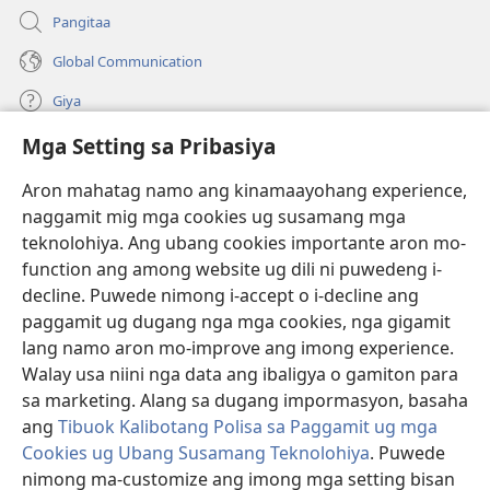
Pangitaa
Global Communication
Giya
Mga Setting sa Pribasiya
Donasyon
(mo-
open
Aron mahatag namo ang kinamaayohang experience,
ug
naggamit mig mga cookies ug susamang mga
Watchtower ONLINE NGA LIBRARYA
(mo-
bag-
teknolohiya. Ang ubang cookies importante aron mo-
open
ong
®
JW Hub
function ang among website ug dili ni puwedeng i-
ug
window)
(mo-
bag-
decline. Puwede nimong i-accept o i-decline ang
open
ong
®
JW Library
ug
paggamit ug dugang nga mga cookies, nga gigamit
window)
bag-
lang namo aron mo-improve ang imong experience.
ong
Watchtower Library
Walay usa niini nga data ang ibaligya o gamiton para
window)
sa marketing. Alang sa dugang impormasyon, basaha
ang
Tibuok Kalibotang Polisa sa Paggamit ug mga
Cookies ug Ubang Susamang Teknolohiya
. Puwede
Copyright
© 2026 Watch Tower Bible and Tract Society of Pennsylvania.
nimong ma-customize ang imong mga setting bisan