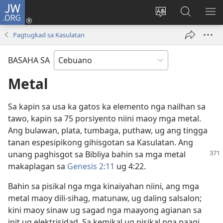
JW.ORG
Log
In
Ilisi
Pangitaa
IPA
(mo-
ang
sa
AN
Pagtugkad sa Kasulatan
open
pinulongan
JW.ORG
ME
ug
sa
BASAHA SA
bag-
site
ong
Metal
window)
Sa kapin sa usa ka gatos ka elemento nga nailhan sa
tawo, kapin sa 75 porsiyento niini maoy mga metal.
Ang bulawan, plata, tumbaga, puthaw, ug ang tingga
tanan espesipikong gihisgotan sa Kasulatan. Ang
unang paghisgot sa Bibliya
bahin sa mga metal
makaplagan sa
Genesis 2:11
ug 4:22.
Bahin sa pisikal nga mga kinaiyahan niini, ang mga
metal maoy dili-sihag, matunaw, ug daling salsalon;
kini maoy sinaw ug sagad nga maayong agianan sa
init ug elektrisidad. Sa kemikal ug pisikal nga paagi