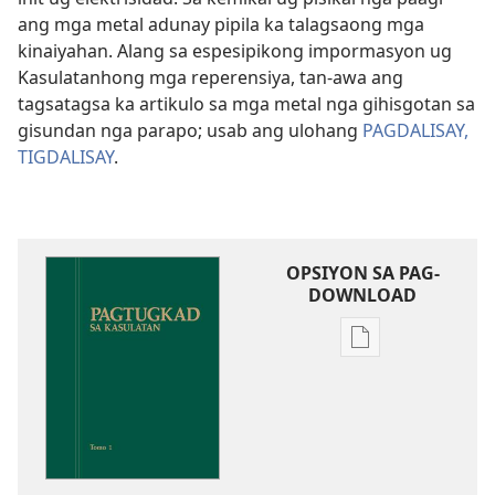
ang mga metal adunay pipila ka talagsaong mga
kinaiyahan. Alang sa espesipikong impormasyon ug
Kasulatanhong mga reperensiya, tan-awa ang
tagsatagsa ka artikulo sa mga metal nga gihisgotan sa
gisundan nga parapo; usab ang ulohang
PAGDALISAY,
TIGDALISAY
.
OPSIYON SA PAG-
DOWNLOAD
Opsiyon
sa
pag-
download
sa
publikasyon