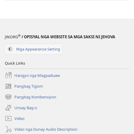
Pagtugkad
sa
Kasulatan
®
JW.ORG
/ OPISYAL NGA WEBSITE SA MGA SAKSI NI JEHOVA
Mga Appearance Setting
Quick Links
Hangyo nga Magpaduaw
Pangitag Tigom
(mo-
open
Pangitag Kombensiyon
(mo-
ug
open
bag-
Unsay Bag-o
ug
ong
bag-
window)
Video
ong
window)
Video nga Dunay Audio Description