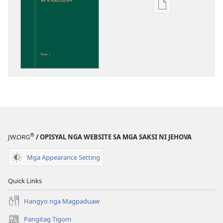
Opsiyon
sa
pag-
download
sa
publikasyon
Pagtugkad
sa
Kasulatan
®
JW.ORG
/ OPISYAL NGA WEBSITE SA MGA SAKSI NI JEHOVA
Mga Appearance Setting
Quick Links
Hangyo nga Magpaduaw
Pangitag Tigom