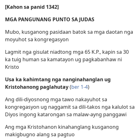
[Kahon sa panid 1342]
MGA PANGUNANG PUNTO SA JUDAS
Mubo, kusganong pasidaan batok sa mga daotan nga
moyuhot sa kongregasyon
Lagmit nga gisulat niadtong mga 65 K.P., kapin sa 30
ka tuig human sa kamatayon ug pagkabanhaw ni
Kristo
Usa ka kahimtang nga nanginahanglan ug
Kristohanong paglahutay
(
ber 1-4
)
Ang dili-diyosnong mga tawo nakayuhot sa
kongregasyon ug naggamit sa dili-takos nga kalulot sa
Diyos ingong katarongan sa malaw-ayng panggawi
Ang mga Kristohanon kinahanglang kusganong
makigbugno alang sa pagtuo