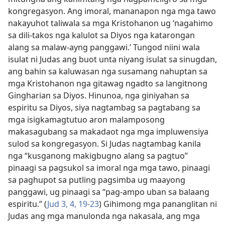
kongregasyon. Ang imoral, mananapon nga mga tawo
nakayuhot taliwala sa mga Kristohanon ug ‘nagahimo
sa dili-takos nga kalulot sa Diyos nga katarongan
alang sa malaw-ayng panggawi.’ Tungod niini wala
isulat ni Judas ang buot unta niyang isulat sa sinugdan,
ang bahin sa kaluwasan nga susamang nahuptan sa
mga Kristohanon nga gitawag ngadto sa langitnong
Gingharian sa Diyos. Hinunoa, nga giniyahan sa
espiritu sa Diyos, siya nagtambag sa pagtabang sa
mga isigkamagtutuo aron malamposong
makasagubang sa makadaot nga mga impluwensiya
sulod sa kongregasyon. Si Judas nagtambag kanila
nga “kusganong makigbugno alang sa pagtuo”
pinaagi sa pagsukol sa imoral nga mga tawo, pinaagi
sa paghupot sa putling pagsimba ug maayong
panggawi, ug pinaagi sa “pag-ampo uban sa balaang
espiritu.” (
Jud 3, 4,
19-23
) Gihimong mga pananglitan ni
Judas ang mga manulonda nga nakasala, ang mga