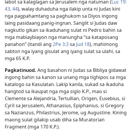
labot sa kalaglagan sa Jerusalem nga natuman (
Luc 19:​
43, 44
), walay duhaduha nga ilakip unta ni Judas kini
nga pagpahamtang sa paghukom sa Diyos ingong
laing pasidaang panig-ingnan. Sanglit si Judas daw
nagkutlo gikan sa ikaduhang sulat ni Pedro bahin sa
mga mabiaybiayon nga manungha “sa kataposang
panahon” (itandi ang
2Pe 3:3
sa
Jud 18
), mahimong
sabton nga iyang gisulat ang iyang sulat sa ulahi, sa
mga 65 K.P.
Pagkatinuod.
Ang basahon ni Judas sa Bibliya gidawat
ingong bahin sa kanon sa unang mga tighipos sa mga
katalogo sa Kasulatan. Lakip kanila, sukad sa ikaduha
hangtod sa ikaupat nga mga siglo K.P., mao si
Clemente sa Alejandria, Tertullian, Origen, Eusebius, si
Cyril sa Jerusalem, Athanasius, Epiphanius, si Gregory
sa Nazianzus, Philastrius, Jerome, ug Augustine. Kining
maong sulat gilakip usab diha sa Muratorian
Fragment (mga 170 K.P.).