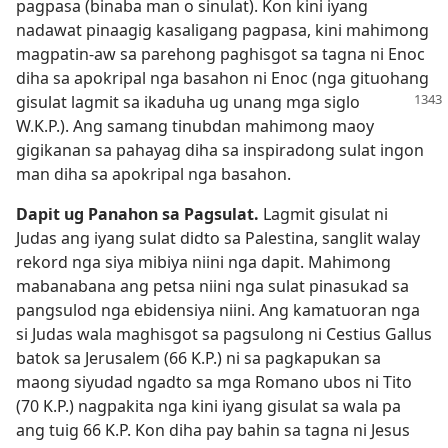
pagpasa (binaba man o sinulat). Kon kini iyang
nadawat pinaagig kasaligang pagpasa, kini mahimong
magpatin-aw sa parehong paghisgot sa tagna ni Enoc
diha sa apokripal nga basahon ni Enoc (nga gituohang
gisulat lagmit sa ikaduha ug unang mga siglo
W.K.P.). Ang samang tinubdan mahimong maoy
gigikanan sa pahayag diha sa inspiradong sulat ingon
man diha sa apokripal nga basahon.
Dapit ug Panahon sa Pagsulat.
Lagmit gisulat ni
Judas ang iyang sulat didto sa Palestina, sanglit walay
rekord nga siya mibiya niini nga dapit. Mahimong
mabanabana ang petsa niini nga sulat pinasukad sa
pangsulod nga ebidensiya niini. Ang kamatuoran nga
si Judas wala maghisgot sa pagsulong ni Cestius Gallus
batok sa Jerusalem (66 K.P.) ni sa pagkapukan sa
maong siyudad ngadto sa mga Romano ubos ni Tito
(70 K.P.) nagpakita nga kini iyang gisulat sa wala pa
ang tuig 66 K.P. Kon diha pay bahin sa tagna ni Jesus