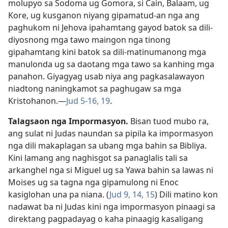
molupyo sa Sodoma ug Gomora, si Cain, Balaam, ug
Kore, ug kusganon niyang gipamatud-an nga ang
paghukom ni Jehova ipahamtang gayod batok sa dili-
diyosnong mga tawo maingon nga tinong
gipahamtang kini batok sa dili-matinumanong mga
manulonda ug sa daotang mga tawo sa kanhing mga
panahon. Giyagyag usab niya ang pagkasalawayon
niadtong naningkamot sa paghugaw sa mga
Kristohanon.​—
Jud 5-16,
19
.
Talagsaon nga Impormasyon.
Bisan tuod mubo ra,
ang sulat ni Judas naundan sa pipila ka impormasyon
nga dili makaplagan sa ubang mga bahin sa Bibliya.
Kini lamang ang naghisgot sa panaglalis tali sa
arkanghel nga si Miguel ug sa Yawa bahin sa lawas ni
Moises ug sa tagna nga gipamulong ni Enoc
kasiglohan una pa niana. (
Jud 9,
14, 15
) Dili matino kon
nadawat ba ni Judas kini nga impormasyon pinaagi sa
direktang pagpadayag o kaha pinaagig kasaligang