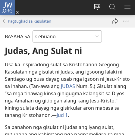
JW.ORG
Log
In
Ilisi
Pangitaa
IPA
(mo-
ang
sa
AN
Pagtugkad sa Kasulatan
open
pinulongan
JW.ORG
ME
ug
sa
BASAHA SA
bag-
site
ong
Judas, Ang Sulat ni
window)
Usa ka inspiradong sulat sa Kristohanon Gregong
Kasulatan nga gisulat ni Judas, ang igsoong lalaki ni
Santiago ug busa dayag usab nga igsoon ni Jesu-Kristo
sa inahan. (Tan-awa ang
JUDAS
Num. 5.) Gisulat alang
“sa mga tinawag kinsa gihigugma kalangkit sa Diyos
nga Amahan ug gitipigan alang kang Jesu-Kristo,”
kining sulata dayag nga gisirkular aron mabasa sa
tanang Kristohanon.​—
Jud 1
.
Sa panahon nga gisulat ni Judas ang iyang sulat,
mitungha ang kahimtang nga nagpameligro sa mga