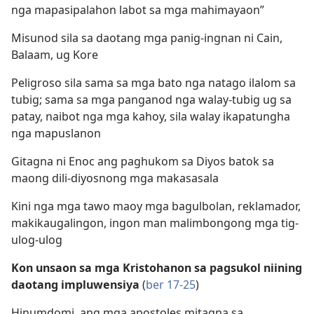
nga mapasipalahon labot sa mga mahimayaon”
Misunod sila sa daotang mga panig-ingnan ni Cain,
Balaam, ug Kore
Peligroso sila sama sa mga bato nga natago ilalom sa
tubig; sama sa mga panganod nga walay-tubig ug sa
patay, naibot nga mga kahoy, sila walay ikapatungha
nga mapuslanon
Gitagna ni Enoc ang paghukom sa Diyos batok sa
maong dili-diyosnong mga makasasala
Kini nga mga tawo maoy mga bagulbolan, reklamador,
makikaugalingon, ingon man malimbongong mga tig-
ulog-ulog
Kon unsaon sa mga Kristohanon sa pagsukol niining
daotang impluwensiya
(
ber 17-25
)
Hinumdomi, ang mga apostoles mitagna sa