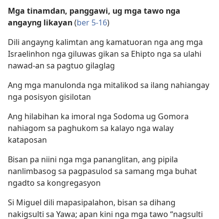
Mga tinamdan, panggawi, ug mga tawo nga
angayng likayan
(
ber 5-16
)
Dili angayng kalimtan ang kamatuoran nga ang mga
Israelinhon nga giluwas gikan sa Ehipto nga sa ulahi
nawad-an sa pagtuo gilaglag
Ang mga manulonda nga mitalikod sa ilang nahiangay
nga posisyon gisilotan
Ang hilabihan ka imoral nga Sodoma ug Gomora
nahiagom sa paghukom sa kalayo nga walay
kataposan
Bisan pa niini nga mga pananglitan, ang pipila
nanlimbasog sa pagpasulod sa samang mga buhat
ngadto sa kongregasyon
Si Miguel dili mapasipalahon, bisan sa dihang
nakigsulti sa Yawa; apan kini nga mga tawo “nagsulti