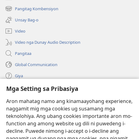
(mo-
open
Pangitag Kombensiyon
(mo-
ug
open
bag-
Unsay Bag-o
ug
ong
bag-
window)
Video
ong
window)
Video nga Dunay Audio Description
Pangitaa
Global Communication
Giya
Mga Setting sa Pribasiya
Donasyon
(mo-
open
Aron mahatag namo ang kinamaayohang experience,
ug
naggamit mig mga cookies ug susamang mga
Watchtower ONLINE NGA LIBRARYA
(mo-
bag-
teknolohiya. Ang ubang cookies importante aron mo-
open
ong
®
JW Hub
function ang among website ug dili ni puwedeng i-
ug
window)
(mo-
bag-
decline. Puwede nimong i-accept o i-decline ang
open
ong
®
JW Library
ug
paggamit ug dugang nga mga cookies, nga gigamit