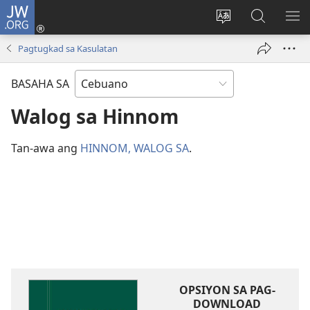
JW.ORG
Log
In
Ilisi
Pangitaa
IPA
(mo-
ang
sa
AN
Pagtugkad sa Kasulatan
open
pinulongan
JW.ORG
ME
ug
sa
BASAHA SA
bag-
site
ong
Walog sa Hinnom
window)
Tan-awa ang
HINNOM, WALOG SA
.
OPSIYON SA PAG-
DOWNLOAD