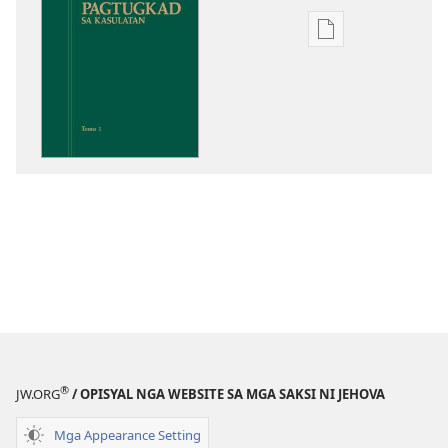
Opsiyon
sa
pag-
download
sa
publikasyon
Pagtugkad
sa
Kasulatan
®
JW.ORG
/ OPISYAL NGA WEBSITE SA MGA SAKSI NI JEHOVA
Mga Appearance Setting