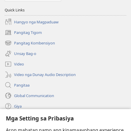
Quick Links
Hangyo nga Magpaduaw
Pangitag Tigom
(mo-
open
Pangitag Kombensiyon
(mo-
ug
open
bag-
Unsay Bag-o
ug
ong
bag-
window)
Video
ong
window)
Video nga Dunay Audio Description
Pangitaa
Global Communication
Giya
Mga Setting sa Pribasiya
Donasyon
(mo-
open
Aron mahatag namo ang kinamaayohang experience,