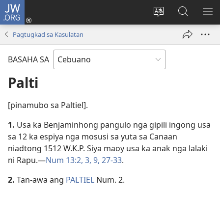
JW.ORG
Log
In
Ilisi
Pangitaa
IPA
(mo-
ang
sa
AN
Pagtugkad sa Kasulatan
open
pinulongan
JW.ORG
ME
ug
sa
BASAHA SA
bag-
site
ong
Palti
window)
[pinamubo sa Paltiel].
1.
Usa ka Benjaminhong pangulo nga gipili ingong usa
sa 12 ka espiya nga mosusi sa yuta sa Canaan
niadtong 1512 W.K.P. Siya maoy usa ka anak nga lalaki
ni Rapu.​—
Num 13:​2, 3,
9,
27-33
.
2.
Tan-awa ang
PALTIEL
Num. 2.