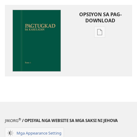
OPSIYON SA PAG-
DOWNLOAD
Opsiyon
sa
pag-
download
sa
publikasyon
Pagtugkad
sa
Kasulatan
®
JW.ORG
/ OPISYAL NGA WEBSITE SA MGA SAKSI NI JEHOVA
Mga Appearance Setting