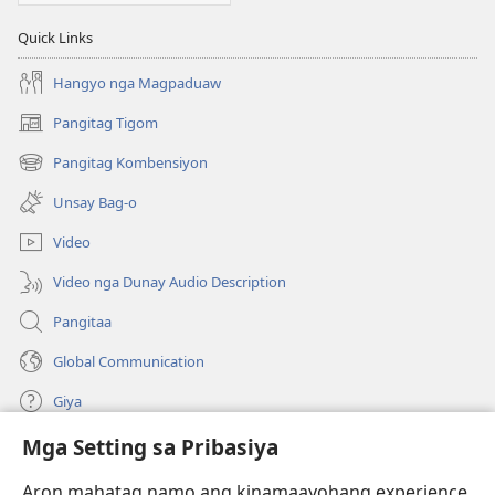
Quick Links
Hangyo nga Magpaduaw
Pangitag Tigom
(mo-
open
Pangitag Kombensiyon
(mo-
ug
open
bag-
Unsay Bag-o
ug
ong
bag-
window)
Video
ong
window)
Video nga Dunay Audio Description
Pangitaa
Global Communication
Giya
Mga Setting sa Pribasiya
Donasyon
(mo-
open
Aron mahatag namo ang kinamaayohang experience,