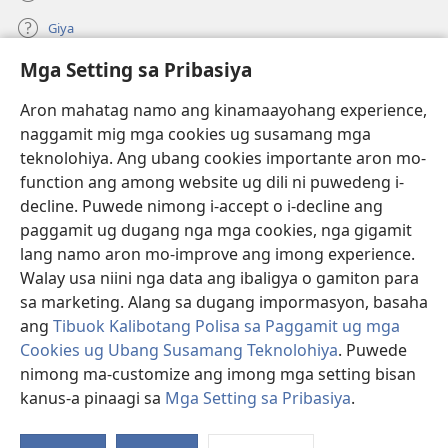
Giya
Mga Setting sa Pribasiya
Donasyon
(mo-
open
Aron mahatag namo ang kinamaayohang experience,
ug
naggamit mig mga cookies ug susamang mga
Watchtower ONLINE NGA LIBRARYA
(mo-
bag-
teknolohiya. Ang ubang cookies importante aron mo-
open
ong
®
JW Hub
function ang among website ug dili ni puwedeng i-
ug
window)
(mo-
bag-
decline. Puwede nimong i-accept o i-decline ang
open
ong
®
JW Library
ug
paggamit ug dugang nga mga cookies, nga gigamit
window)
bag-
lang namo aron mo-improve ang imong experience.
ong
Watchtower Library
Walay usa niini nga data ang ibaligya o gamiton para
window)
sa marketing. Alang sa dugang impormasyon, basaha
ang
Tibuok Kalibotang Polisa sa Paggamit ug mga
Cookies ug Ubang Susamang Teknolohiya
. Puwede
Copyright
© 2026 Watch Tower Bible and Tract Society of Pennsylvania.
nimong ma-customize ang imong mga setting bisan
KONDISYONES SA PAGGAMIT
|
POLISA SA PRIBASIYA
|
MGA SETTING
kanus-a pinaagi sa
Mga Setting sa Pribasiya
.
SA PRIBASIYA