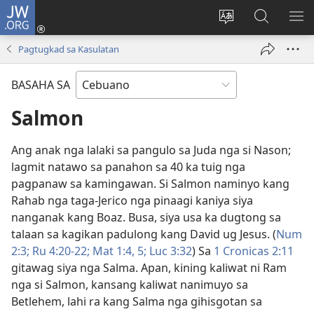
JW.ORG
Log
In
Ilisi
Pangitaa
IPA
(mo-
ang
sa
AN
Pagtugkad sa Kasulatan
open
pinulongan
JW.ORG
ME
ug
sa
BASAHA SA
bag-
site
ong
Salmon
window)
Ang anak nga lalaki sa pangulo sa Juda nga si Nason;
lagmit natawo sa panahon sa 40 ka tuig nga
pagpanaw sa kamingawan. Si Salmon naminyo kang
Rahab nga taga-Jerico nga pinaagi kaniya siya
nanganak kang Boaz. Busa, siya usa ka dugtong sa
talaan sa kagikan padulong kang David ug Jesus. (
Num
2:3;
Ru 4:20-22;
Mat 1:​4, 5;
Luc 3:32
) Sa
1 Cronicas 2:11
gitawag siya nga Salma. Apan, kining kaliwat ni Ram
nga si Salmon, kansang kaliwat nanimuyo sa
Betlehem, lahi ra kang Salma nga gihisgotan sa