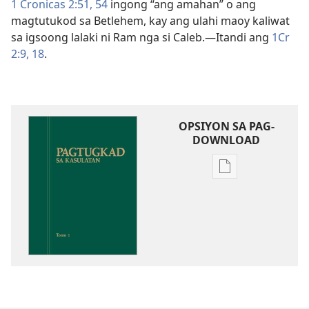
1 Cronicas 2:​51,
54
ingong “ang amahan” o ang
magtutukod sa Betlehem, kay ang ulahi maoy kaliwat
sa igsoong lalaki ni Ram nga si Caleb.​—Itandi ang
1Cr
2:​9,
18
.
OPSIYON SA PAG-
DOWNLOAD
Opsiyon
sa
pag-
download
sa
publikasyon
Pagtugkad
sa
Kasulatan