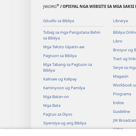
®
JW.ORG
/ OPISYAL NGA WEBSITE SA MGA SAKSI 
Gitudlo sa Bibliya
Librarya
Tubag sa mga Pangutana Bahin
Bibliya Onlin
sa Bibliya
Libro
Mga Teksto Gipatin-aw
Brosyur ug 
Pagtuon sa Bibliya
Tract ug Imb
Mga Tabang sa Pagtuon sa
Serye sa mga
Bibliya
Magasin
Kalinaw ug Kalipay
Workbook s
Kaminyoon ug Pamilya
Programa
Mga Batan-on
Indise
Mga Bata
Guideline
Pagtuo sa Diyos
JW Broadcas
Siyensiya ug ang Bibliya
Video
Kasaysayan ug ang Bibliya