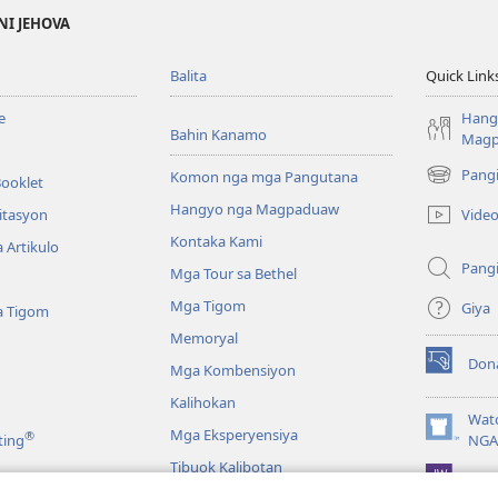
NI JEHOVA
Balita
Quick Link
e
Hang
Bahin Kanamo
Mag
Pang
Komon nga mga Pangutana
Booklet
(mo-
open
Hangyo nga Magpaduaw
Vide
itasyon
ug
Kontaka Kami
 Artikulo
bag-
Pang
ong
Mga Tour sa Bethel
window)
Mga Tigom
Giya
a Tigom
Memoryal
Don
Mga Kombensiyon
(mo-
open
Kalihokan
ug
Wat
Mga Eksperyensiya
®
bag-
(mo-
ting
NGA
ong
open
Tibuok Kalibotan
window)
JW L
ug