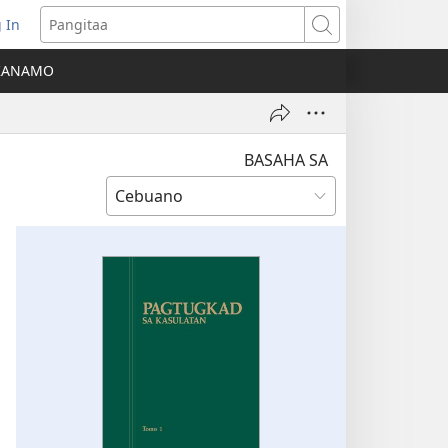
 In
o-
Pangitaa
pen
KANAMO
g
g-
ng
ndow)
BASAHA SA