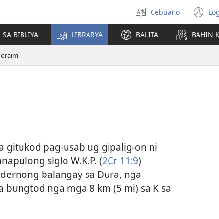
Cebuano
Log
Pagpilig
(m
pinulongan
o
 SA BIBLIYA
LIBRARYA
BALITA
BAHIN 
u
ba
doraim
o
wi
a gitukod pag-usab ug gipalig-on ni
apulong siglo W.K.P. (
2Cr 11:9
)
dernong balangay sa Dura, nga
ka bungtod nga mga 8 km (5 mi) sa K sa