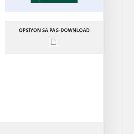
OPSIYON SA PAG-DOWNLOAD
Opsiyon
sa
pag-
download
sa
publikasyon
Pagtugkad
sa
Kasulatan