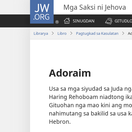
JW.ORG
Mga Saksi ni Jehova
SINUGDAN
GITUDLO
Librarya
Libro
Pagtugkad sa Kasulatan
A
Adoraim
Usa sa mga siyudad sa Juda ng
Haring Rehoboam niadtong ikan
Gituohan nga mao kini ang mo
nahimutang sa bakilid sa usa 
Hebron.