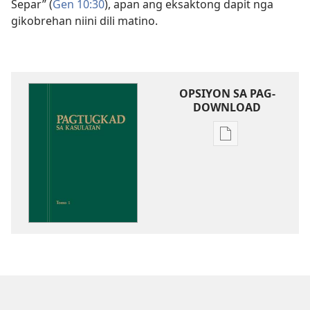
Separ” (
Gen 10:30
), apan ang eksaktong dapit nga
gikobrehan niini dili matino.
OPSIYON SA PAG-
DOWNLOAD
Opsiyon
sa
pag-
download
sa
publikasyon
Pagtugkad
sa
Kasulatan