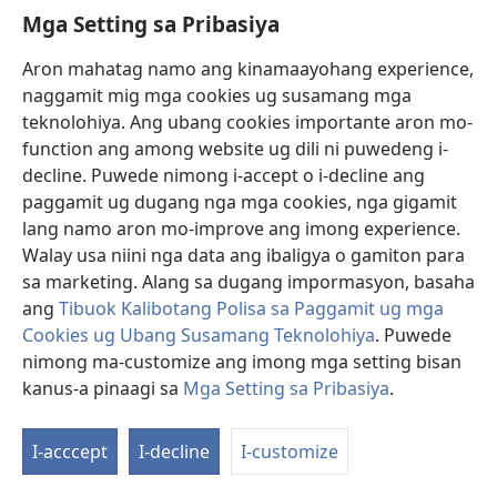
Mga Setting sa Pribasiya
Donasyon
(mo-
open
Aron mahatag namo ang kinamaayohang experience,
ug
naggamit mig mga cookies ug susamang mga
Watchtower ONLINE NGA LIBRARYA
(mo-
bag-
teknolohiya. Ang ubang cookies importante aron mo-
open
ong
®
JW Hub
function ang among website ug dili ni puwedeng i-
ug
window)
(mo-
bag-
decline. Puwede nimong i-accept o i-decline ang
open
ong
®
JW Library
ug
paggamit ug dugang nga mga cookies, nga gigamit
window)
bag-
lang namo aron mo-improve ang imong experience.
ong
Watchtower Library
Walay usa niini nga data ang ibaligya o gamiton para
window)
sa marketing. Alang sa dugang impormasyon, basaha
ang
Tibuok Kalibotang Polisa sa Paggamit ug mga
Cookies ug Ubang Susamang Teknolohiya
. Puwede
Copyright
© 2026 Watch Tower Bible and Tract Society of Pennsylvania.
nimong ma-customize ang imong mga setting bisan
KONDISYONES SA PAGGAMIT
|
POLISA SA PRIBASIYA
|
MGA SETTING
kanus-a pinaagi sa
Mga Setting sa Pribasiya
.
SA PRIBASIYA
I-acccept
I-decline
I-customize