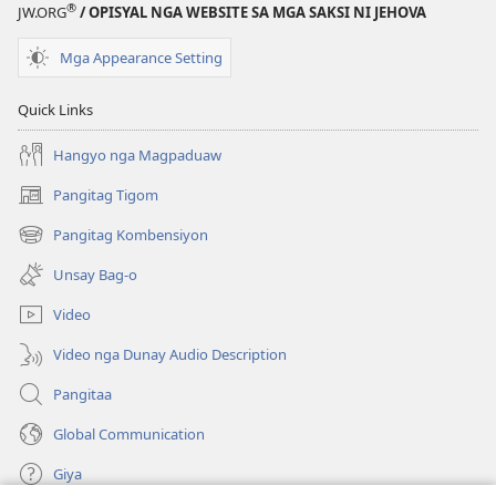
®
JW.ORG
/ OPISYAL NGA WEBSITE SA MGA SAKSI NI JEHOVA
Mga Appearance Setting
Quick Links
Hangyo nga Magpaduaw
Pangitag Tigom
(mo-
open
Pangitag Kombensiyon
(mo-
ug
open
bag-
Unsay Bag-o
ug
ong
bag-
window)
Video
ong
window)
Video nga Dunay Audio Description
Pangitaa
Global Communication
Giya