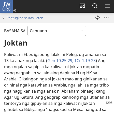
JW.ORG
Log
In
Ilisi
Pangitaa
IPA
(mo-
ang
sa
AN
Pagtugkad sa Kasulatan
open
pinulongan
JW.ORG
ME
ug
sa
BASAHA SA
bag-
site
ong
Joktan
window)
Kaliwat ni Eber, igsoong lalaki ni Peleg, ug amahan sa
13 ka anak nga lalaki. (
Gen 10:25-29;
1Cr 1:19-23
) Ang
mga ngalan sa pipila ka kaliwat ni Joktan mopatim-
awng nagpabilin sa lainlaing dapit sa H ug HK sa
Arabia. Gikaingon nga si Joktan mao ang ginikanan sa
orihinal nga katawhan sa Arabia, nga lahi sa mga tribo
nga naggikan sa mga anak ni Abraham pinaagi kang
Agar ug Ketura. Ang geograpikanhong mga utlanan
sa
teritoryo nga gipuy-an sa mga kaliwat ni Joktan
gihubit sa Bibliya nga “nagsukad sa Mesa hangtod sa