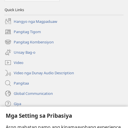
Quick Links
Hangyo nga Magpaduaw
Pangitag Tigom
(mo-
open
Pangitag Kombensiyon
(mo-
ug
open
bag-
Unsay Bag-o
ug
ong
bag-
window)
Video
ong
window)
Video nga Dunay Audio Description
Pangitaa
Global Communication
Giya
Mga Setting sa Pribasiya
Donasyon
(mo-
open
Aron mahatag namo ang kinamaayohang experience,