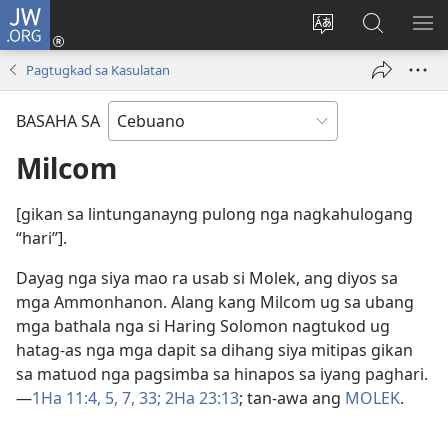
JW.ORG
Log
In
Ilisi
Pangitaa
IPA
(mo-
ang
sa
AN
Pagtugkad sa Kasulatan
open
pinulongan
JW.ORG
ME
ug
sa
BASAHA SA
bag-
site
ong
Milcom
window)
[gikan sa lintunganayng pulong nga nagkahulogang
“hari”].
Dayag nga siya mao ra usab si Molek, ang diyos sa
mga Ammonhanon. Alang kang Milcom ug sa ubang
mga bathala nga si Haring Solomon nagtukod ug
hatag-as nga mga dapit sa dihang siya mitipas gikan
sa matuod nga pagsimba sa hinapos sa iyang paghari.​
—
1Ha 11:​4, 5,
7,
33;
2Ha 23:13
; tan-awa ang
MOLEK
.