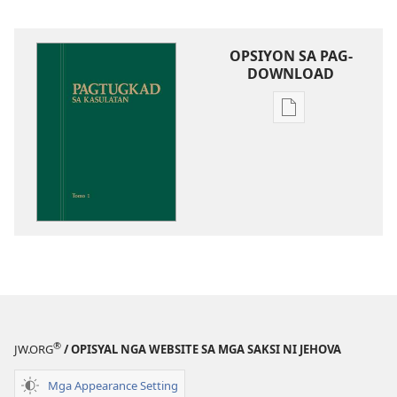
OPSIYON SA PAG-
DOWNLOAD
Opsiyon
sa
pag-
download
sa
publikasyon
Pagtugkad
sa
Kasulatan
®
JW.ORG
/ OPISYAL NGA WEBSITE SA MGA SAKSI NI JEHOVA
Mga Appearance Setting