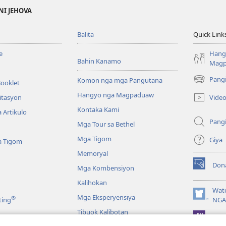
NI JEHOVA
Balita
Quick Link
e
Hang
Bahin Kanamo
Mag
Pang
Komon nga mga Pangutana
Booklet
(mo-
open
Hangyo nga Magpaduaw
Vide
itasyon
ug
Kontaka Kami
 Artikulo
bag-
Pang
ong
Mga Tour sa Bethel
window)
Mga Tigom
Giya
a Tigom
Memoryal
Don
Mga Kombensiyon
(mo-
open
Kalihokan
ug
Wat
Mga Eksperyensiya
®
bag-
(mo-
ting
NGA
ong
open
Tibuok Kalibotan
window)
JW L
ug