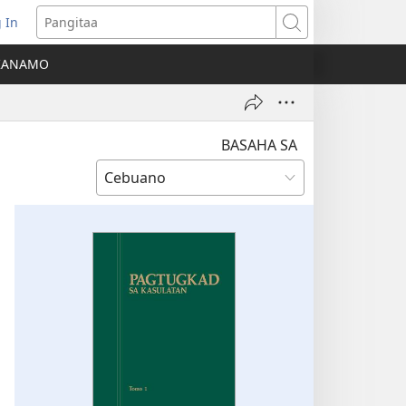
 In
o-
Pangitaa
pen
KANAMO
g
g-
ng
ndow)
BASAHA SA