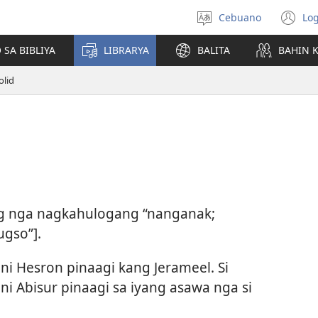
Cebuano
Log
Pagpilig
(m
pinulongan
o
 SA BIBLIYA
LIBRARYA
BALITA
BAHIN 
u
ba
lid
o
wi
ng nga nagkahulogang “nanganak;
gso”].
 ni Hesron pinaagi kang Jerameel. Si
ni Abisur pinaagi sa iyang asawa nga si