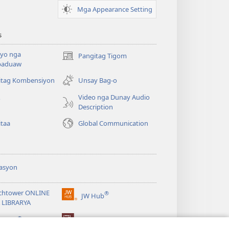
Mga Appearance Setting
s
yo nga
Pangitag Tigom
(mo-
paduaw
open
ug
itag Kombensiyon
Unsay Bag-o
bag-
Video nga Dunay Audio
o
ong
Description
window)
itaa
Global Communication
asyon
chtower ONLINE
®
JW Hub
(mo-
 LIBRARYA
open
®
ug
ibrary
Watchtower Library