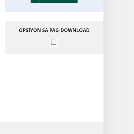
OPSIYON SA PAG-DOWNLOAD
Opsiyon
sa
pag-
download
sa
publikasyon
Pagtugkad
sa
Kasulatan