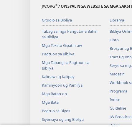
®
JW.ORG
/ OPISYAL NGA WEBSITE SA MGA SAKSI 
Gitudlo sa Bibliya
Librarya
Tubag sa mga Pangutana Bahin
Bibliya Onlin
sa Bibliya
Libro
Mga Teksto Gipatin-aw
Brosyur ug 
Pagtuon sa Bibliya
Tract ug Imb
Mga Tabang sa Pagtuon sa
Serye sa mga
Bibliya
Magasin
Kalinaw ug Kalipay
Workbook s
Kaminyoon ug Pamilya
Programa
Mga Batan-on
Indise
Mga Bata
Guideline
Pagtuo sa Diyos
JW Broadcas
Siyensiya ug ang Bibliya
Video
Kasaysayan ug ang Bibliya