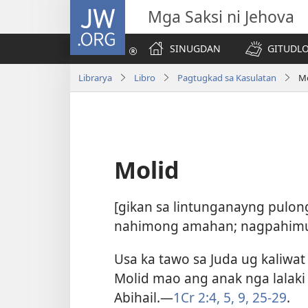
JW.ORG
Mga Saksi ni Jehova
SINUGDAN
GITUDLO
Librarya
Libro
Pagtugkad sa Kasulatan
Mo
Molid
[gikan sa lintunganayng pulo
nahimong amahan; nagpahimu
Usa ka tawo sa Juda ug kaliwat
Molid mao ang anak nga lalaki 
Abihail.​—
1Cr 2:​4, 5,
9,
25-29
.