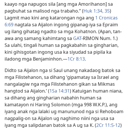
kaayo nga napugos sila [ang mga Amorihanon] sa
pagbuhat sa malisod nga trabaho.” (
Huk 1:​34, 35
)
Lagmit mao kini ang katarongan nga ang
1 Cronicas
6:69
nagtala sa Aijalon ingong gipanag-iya sa Epraim
ug ilang gihatag ngadto sa mga Kohatnon. (Apan, tan-
awa ang samang kahimtang sa
GAT
-RIMON Num. 1.)
Sa ulahi, tingali human sa pagkabahin sa gingharian,
kini gihisgotan ingong usa ka siyudad sa pipila ka
iladong mga Benjaminhon.​—
1Cr 8:13
.
Didto sa Aijalon nga si Saul unang nakadaog batok sa
mga Filistehanon, sa dihang ‘gipamatay sa Israel ang
nangalagiw nga mga Filistehanon gikan sa Mikmas
hangtod sa Aijalon.’ (
1Sa 14:31
) Katuigan human niana,
sa dihang ang gingharian nabahin human sa
kamatayon ni Haring Solomon (mga 998 W.K.P.), ang
iyang anak nga lalaki ug manununod nga si Rehoboam
nagpalig-on sa Aijalon ug naghimo niini nga usa sa
iyang mga salipdanan batok sa A ug sa K. (
2Cr 11:5-12
)