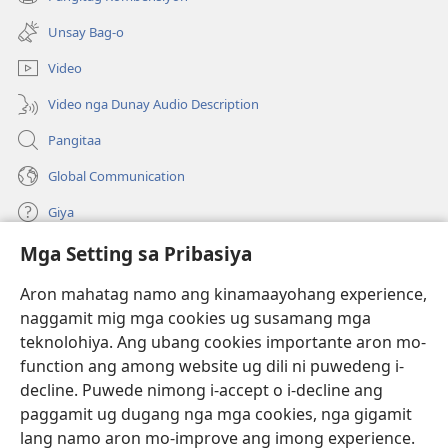
(mo-
ug
open
bag-
Unsay Bag-o
ug
ong
bag-
window)
Video
ong
window)
Video nga Dunay Audio Description
Pangitaa
Global Communication
Giya
Mga Setting sa Pribasiya
Donasyon
(mo-
open
Aron mahatag namo ang kinamaayohang experience,
ug
naggamit mig mga cookies ug susamang mga
Watchtower ONLINE NGA LIBRARYA
(mo-
bag-
teknolohiya. Ang ubang cookies importante aron mo-
open
ong
®
JW Hub
function ang among website ug dili ni puwedeng i-
ug
window)
(mo-
bag-
decline. Puwede nimong i-accept o i-decline ang
open
ong
®
JW Library
ug
paggamit ug dugang nga mga cookies, nga gigamit
window)
bag-
lang namo aron mo-improve ang imong experience.
ong