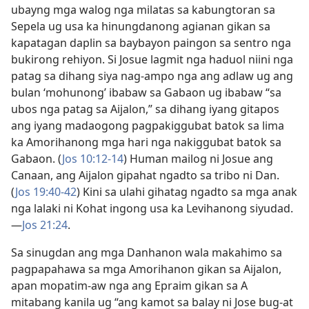
ubayng mga walog nga milatas sa kabungtoran sa
Sepela ug usa ka hinungdanong agianan gikan sa
kapatagan daplin sa baybayon paingon sa sentro nga
bukirong rehiyon. Si Josue lagmit nga haduol niini nga
patag sa dihang siya nag-ampo nga ang adlaw ug ang
bulan ‘mohunong’ ibabaw sa Gabaon ug ibabaw “sa
ubos nga patag sa Aijalon,” sa dihang iyang gitapos
ang iyang madaogong pagpakiggubat batok sa lima
ka Amorihanong mga hari nga nakiggubat batok sa
Gabaon. (
Jos 10:12-14
) Human mailog ni Josue ang
Canaan, ang Aijalon gipahat ngadto sa tribo ni Dan.
(
Jos 19:40-42
) Kini sa ulahi gihatag ngadto sa mga anak
nga lalaki ni Kohat ingong usa ka Levihanong siyudad.​
—
Jos 21:24
.
Sa sinugdan ang mga Danhanon wala makahimo sa
pagpapahawa sa mga Amorihanon gikan sa Aijalon,
apan mopatim-aw nga ang Epraim gikan sa A
mitabang kanila ug “ang kamot sa balay ni Jose bug-at