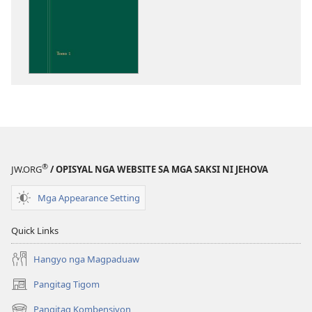
sa
pag-
download
sa
publikasyon
Pagtugkad
sa
Kasulatan
®
JW.ORG
/ OPISYAL NGA WEBSITE SA MGA SAKSI NI JEHOVA
Mga Appearance Setting
Quick Links
Hangyo nga Magpaduaw
Pangitag Tigom
(mo-
open
Pangitag Kombensiyon