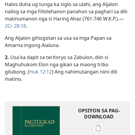
Halos duha ug tunga ka siglo sa ulahi, ang Aijalon
nailog sa mga Filistehanon panahon sa paghari sa dili-
matinumanon nga si Haring Ahaz (761-746 W.K.P.).​—
2Cr 28:18
.
Ang Aijalon gihisgotan sa usa sa mga Papan sa
Amarna ingong Aialuna.
2.
Usa ka dapit sa teritoryo sa Zabulon, diin si
Maghuhukom Elon nga gikan sa maong tribo
gilubong. (
Huk 12:12
) Ang nahimutangan niini dili
matino.
OPSIYON SA PAG-
DOWNLOAD
Opsiyon