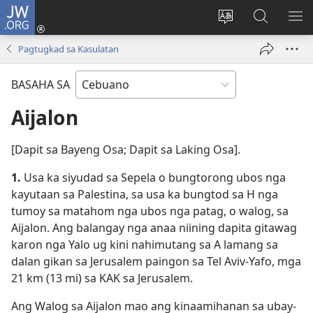
JW.ORG
Log
In
Ilisi
Pangitaa
IPA
(mo-
ang
sa
AN
Pagtugkad sa Kasulatan
open
pinulongan
JW.ORG
ME
ug
sa
BASAHA SA
bag-
site
ong
Aijalon
window)
[Dapit sa Bayeng Osa; Dapit sa Laking Osa].
1.
Usa ka siyudad sa Sepela o bungtorong ubos nga
kayutaan sa Palestina, sa usa ka bungtod sa H nga
tumoy sa matahom nga ubos nga patag, o walog, sa
Aijalon. Ang balangay nga anaa niining dapita gitawag
karon nga Yalo ug kini nahimutang sa A lamang sa
dalan gikan sa Jerusalem paingon sa Tel Aviv-Yafo, mga
21 km (13 mi) sa KAK sa Jerusalem.
Ang Walog sa Aijalon mao ang kinaamihanan sa ubay-