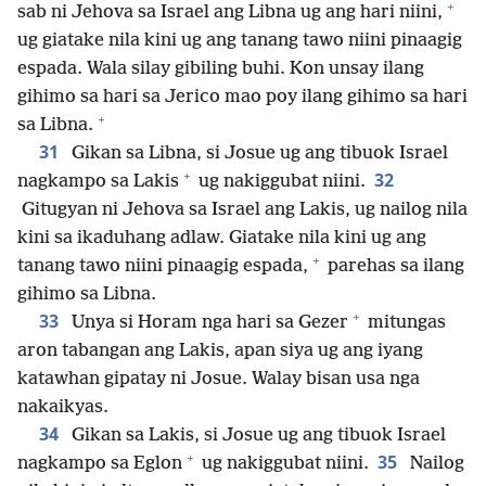
+
sab ni Jehova sa Israel ang Libna ug ang hari niini,
ug giatake nila kini ug ang tanang tawo niini pinaagig
espada. Wala silay gibiling buhi. Kon unsay ilang
gihimo sa hari sa Jerico mao poy ilang gihimo sa hari
+
sa Libna.
31
Gikan sa Libna, si Josue ug ang tibuok Israel
+
32
nagkampo sa Lakis
ug nakiggubat niini.
Gitugyan ni Jehova sa Israel ang Lakis, ug nailog nila
kini sa ikaduhang adlaw. Giatake nila kini ug ang
+
tanang tawo niini pinaagig espada,
parehas sa ilang
gihimo sa Libna.
+
33
Unya si Horam nga hari sa Gezer
mitungas
aron tabangan ang Lakis, apan siya ug ang iyang
katawhan gipatay ni Josue. Walay bisan usa nga
nakaikyas.
34
Gikan sa Lakis, si Josue ug ang tibuok Israel
+
35
nagkampo sa Eglon
ug nakiggubat niini.
Nailog