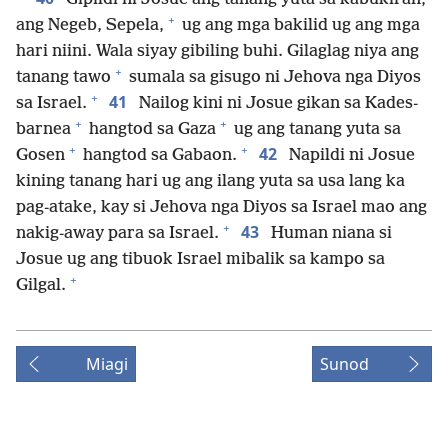
+
ang Negeb, Sepela,
ug ang mga bakilid ug ang mga
hari niini. Wala siyay gibiling buhi. Gilaglag niya ang
+
tanang tawo
sumala sa gisugo ni Jehova nga Diyos
+
41
sa Israel.
Nailog kini ni Josue gikan sa Kades-
+
+
barnea
hangtod sa Gaza
ug ang tanang yuta sa
+
+
42
Gosen
hangtod sa Gabaon.
Napildi ni Josue
kining tanang hari ug ang ilang yuta sa usa lang ka
pag-atake, kay si Jehova nga Diyos sa Israel mao ang
+
43
nakig-away para sa Israel.
Human niana si
Josue ug ang tibuok Israel mibalik sa kampo sa
+
Gilgal.
Miagi
Sunod