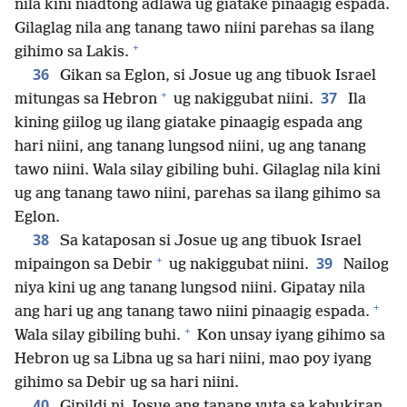
nila kini niadtong adlawa ug giatake pinaagig espada.
Gilaglag nila ang tanang tawo niini parehas sa ilang
+
gihimo sa Lakis.
36
Gikan sa Eglon, si Josue ug ang tibuok Israel
+
37
mitungas sa Hebron
ug nakiggubat niini.
Ila
kining giilog ug ilang giatake pinaagig espada ang
hari niini, ang tanang lungsod niini, ug ang tanang
tawo niini. Wala silay gibiling buhi. Gilaglag nila kini
ug ang tanang tawo niini, parehas sa ilang gihimo sa
Eglon.
38
Sa kataposan si Josue ug ang tibuok Israel
+
39
mipaingon sa Debir
ug nakiggubat niini.
Nailog
niya kini ug ang tanang lungsod niini. Gipatay nila
+
ang hari ug ang tanang tawo niini pinaagig espada.
+
Wala silay gibiling buhi.
Kon unsay iyang gihimo sa
Hebron ug sa Libna ug sa hari niini, mao poy iyang
gihimo sa Debir ug sa hari niini.
40
Gipildi ni Josue ang tanang yuta sa kabukiran,