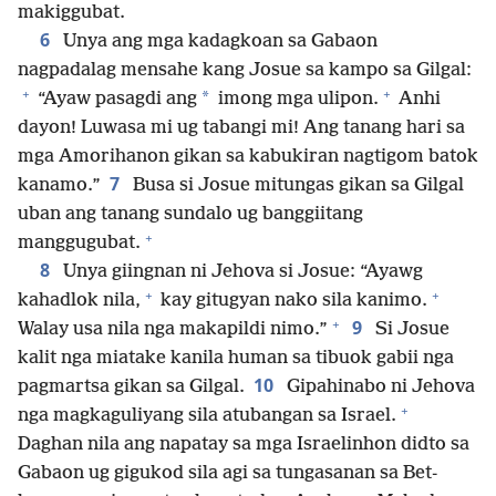
makiggubat.
6
Unya ang mga kadagkoan sa Gabaon
nagpadalag mensahe kang Josue sa kampo sa Gilgal:
+
+
*
“Ayaw pasagdi ang
imong mga ulipon.
Anhi
dayon! Luwasa mi ug tabangi mi! Ang tanang hari sa
mga Amorihanon gikan sa kabukiran nagtigom batok
7
kanamo.”
Busa si Josue mitungas gikan sa Gilgal
uban ang tanang sundalo ug banggiitang
+
manggugubat.
8
Unya giingnan ni Jehova si Josue: “Ayawg
+
+
kahadlok nila,
kay gitugyan nako sila kanimo.
+
9
Walay usa nila nga makapildi nimo.”
Si Josue
kalit nga miatake kanila human sa tibuok gabii nga
10
pagmartsa gikan sa Gilgal.
Gipahinabo ni Jehova
+
nga magkaguliyang sila atubangan sa Israel.
Daghan nila ang napatay sa mga Israelinhon didto sa
Gabaon ug gigukod sila agi sa tungasanan sa Bet-