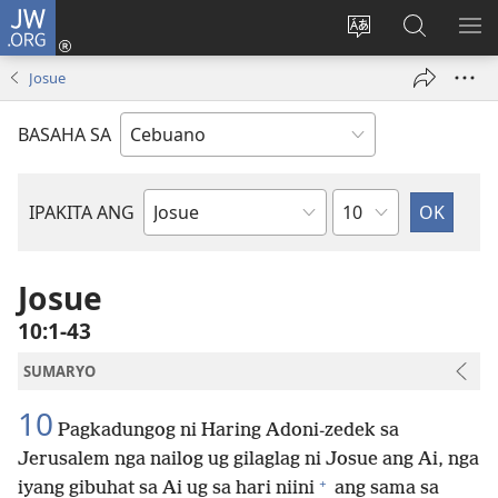
JW.ORG
Log
In
Ilisi
Pangitaa
IPA
(mo-
ang
sa
AN
Josue
open
pinulongan
JW.ORG
ME
ug
sa
BASAHA SA
bag-
site
ong
window)
Kapitulo
IPAKITA ANG
Basahon
sa
Bibliya
Josue
10:1-43
SUMARYO
10
Pagkadungog ni Haring Adoni-zedek sa
Jerusalem nga nailog ug gilaglag ni Josue ang Ai, nga
+
iyang gibuhat sa Ai ug sa hari niini
ang sama sa