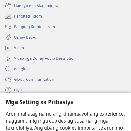
Holy
Holy
Hangyo nga Magpaduaw
Scriptures)
Scriptures)
Pangitag Tigom
(mo-
open
Pangitag Kombensiyon
(mo-
ug
open
bag-
Unsay Bag-o
ug
ong
bag-
window)
Video
ong
window)
Video nga Dunay Audio Description
Pangitaa
Global Communication
Giya
Mga Setting sa Pribasiya
Donasyon
(mo-
open
Aron mahatag namo ang kinamaayohang experience,
ug
naggamit mig mga cookies ug susamang mga
Watchtower ONLINE NGA LIBRARYA
(mo-
bag-
teknolohiya. Ang ubang cookies importante aron mo-
open
ong