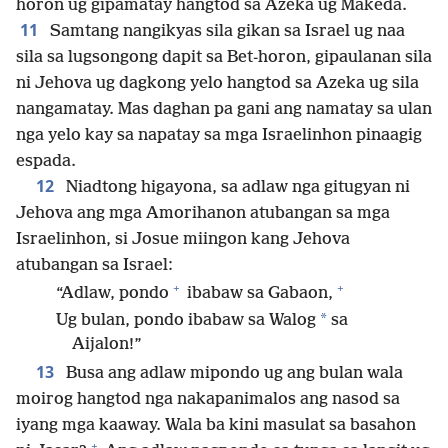
horon ug gipamatay hangtod sa Azeka ug Makeda.
11
Samtang nangikyas sila gikan sa Israel ug naa
sila sa lugsongong dapit sa Bet-horon, gipaulanan sila
ni Jehova ug dagkong yelo hangtod sa Azeka ug sila
nangamatay. Mas daghan pa gani ang namatay sa ulan
nga yelo kay sa napatay sa mga Israelinhon pinaagig
espada.
12
Niadtong higayona, sa adlaw nga gitugyan ni
Jehova ang mga Amorihanon atubangan sa mga
Israelinhon, si Josue miingon kang Jehova
atubangan sa Israel:
+
+
“Adlaw, pondo
ibabaw sa Gabaon,
*
Ug bulan, pondo ibabaw sa Walog
sa
Aijalon!”
13
Busa ang adlaw mipondo ug ang bulan wala
moirog hangtod nga nakapanimalos ang nasod sa
iyang mga kaaway. Wala ba kini masulat sa basahon
+