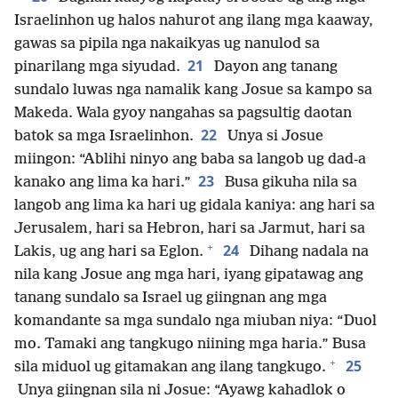
Israelinhon ug halos nahurot ang ilang mga kaaway,
gawas sa pipila nga nakaikyas ug nanulod sa
21
pinarilang mga siyudad.
Dayon ang tanang
sundalo luwas nga namalik kang Josue sa kampo sa
Makeda. Wala gyoy nangahas sa pagsultig daotan
22
batok sa mga Israelinhon.
Unya si Josue
miingon: “Ablihi ninyo ang baba sa langob ug dad-a
23
kanako ang lima ka hari.”
Busa gikuha nila sa
langob ang lima ka hari ug gidala kaniya: ang hari sa
Jerusalem, hari sa Hebron, hari sa Jarmut, hari sa
+
24
Lakis, ug ang hari sa Eglon.
Dihang nadala na
nila kang Josue ang mga hari, iyang gipatawag ang
tanang sundalo sa Israel ug giingnan ang mga
komandante sa mga sundalo nga miuban niya: “Duol
mo. Tamaki ang tangkugo niining mga haria.” Busa
+
25
sila miduol ug gitamakan ang ilang tangkugo.
Unya giingnan sila ni Josue: “Ayawg kahadlok o