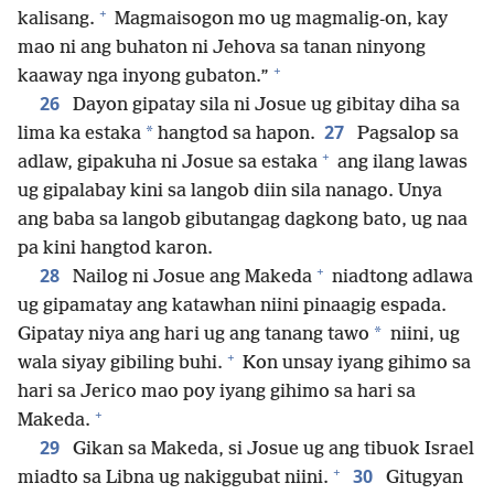
+
kalisang.
Magmaisogon mo ug magmalig-on, kay
mao ni ang buhaton ni Jehova sa tanan ninyong
+
kaaway nga inyong gubaton.”
26
Dayon gipatay sila ni Josue ug gibitay diha sa
27
*
lima ka estaka
hangtod sa hapon.
Pagsalop sa
+
adlaw, gipakuha ni Josue sa estaka
ang ilang lawas
ug gipalabay kini sa langob diin sila nanago. Unya
ang baba sa langob gibutangag dagkong bato, ug naa
pa kini hangtod karon.
+
28
Nailog ni Josue ang Makeda
niadtong adlawa
ug gipamatay ang katawhan niini pinaagig espada.
*
Gipatay niya ang hari ug ang tanang tawo
niini, ug
+
wala siyay gibiling buhi.
Kon unsay iyang gihimo sa
hari sa Jerico mao poy iyang gihimo sa hari sa
+
Makeda.
29
Gikan sa Makeda, si Josue ug ang tibuok Israel
+
30
miadto sa Libna ug nakiggubat niini.
Gitugyan