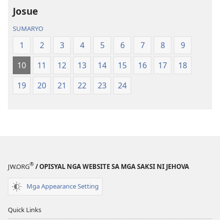
Kalibotang
Kalibotang
Josue
Hubad
Hubad
SUMARYO
sa
sa
Balaang
Balaang
1
2
3
4
5
6
7
8
9
Kasulatan
Kasulatan
10
11
12
13
14
15
16
17
18
(Gihubad
(Gihubad
Gikan
Gikan
19
20
21
22
23
24
sa
sa
2013
2013
nga
nga
Rebisadong
Rebisadong
Edisyon
Edisyon
sa
sa
New
New
®
JW.ORG
/ OPISYAL NGA WEBSITE SA MGA SAKSI NI JEHOVA
World
World
Translation
Translation
Mga Appearance Setting
of
of
the
the
Quick Links