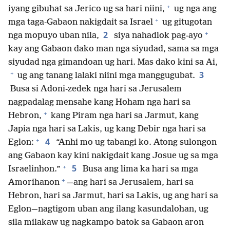
+
iyang gibuhat sa Jerico ug sa hari niini,
ug nga ang
+
mga taga-Gabaon nakigdait sa Israel
ug gitugotan
+
2
nga mopuyo uban nila,
siya nahadlok pag-ayo
kay ang Gabaon dako man nga siyudad, sama sa mga
siyudad nga gimandoan ug hari. Mas dako kini sa Ai,
+
3
ug ang tanang lalaki niini mga manggugubat.
Busa si Adoni-zedek nga hari sa Jerusalem
nagpadalag mensahe kang Hoham nga hari sa
+
Hebron,
kang Piram nga hari sa Jarmut, kang
Japia nga hari sa Lakis, ug kang Debir nga hari sa
+
4
Eglon:
“Anhi mo ug tabangi ko. Atong sulongon
ang Gabaon kay kini nakigdait kang Josue ug sa mga
+
5
Israelinhon.”
Busa ang lima ka hari sa mga
+
Amorihanon
—ang hari sa Jerusalem, hari sa
Hebron, hari sa Jarmut, hari sa Lakis, ug ang hari sa
Eglon⁠—​nagtigom uban ang ilang kasundalohan, ug
sila milakaw ug nagkampo batok sa Gabaon aron