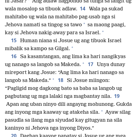
ni Jasar?
Ang adlaw nagpondo sa tunga sa langit ug
14
wala mosalop sa tibuok adlaw.
Wala pa sukad
mahitabo ug wala na mahitabo pag-usab nga si
+
Jehova namati sa tingog sa tawo
sa maong paagi,
+
kay si Jehova nakig-away para sa Israel.
15
Human niana si Josue ug ang tibuok Israel
+
mibalik sa kampo sa Gilgal.
16
Sa kasamtangan, ang lima ka hari nangikyas
+
17
ug nanago sa langob sa Makeda.
Unya dunay
mireport kang Josue: “Ang lima ka hari nanago sa
+
18
langob sa Makeda.”
Si Josue miingon:
“Pagligid mog dagkong bato sa baba sa langob ug
19
pagbutang ug mga lalaki nga magbantay nila.
Apan ang uban ninyo dili angayng mohunong. Gukda
+
ang inyong mga kaaway ug atakeha sila.
Ayaw silag
pasudla sa ilang mga siyudad kay gitugyan na sila
kaninyo ni Jehova nga inyong Diyos.”
20
Daghan kaayog napatay si Josue ug ang mga