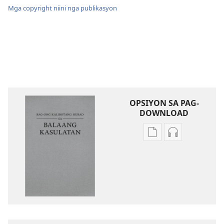
Mga copyright niini nga publikasyon
OPSIYON SA PAG-
DOWNLOAD
Opsiyon
Opsiyon
sa
sa
pag-
pag-
download
download
sa
sa
publikasyon
audio
Bag-
Bag-
ong
ong