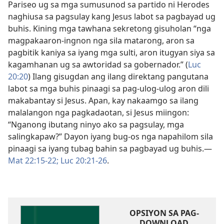
Pariseo ug sa mga sumusunod sa partido ni Herodes
naghiusa sa pagsulay kang Jesus labot sa pagbayad ug
buhis. Kining mga tawhana sekretong gisuholan “nga
magpakaaron-ingnon nga sila matarong, aron sa
pagbitik kaniya sa iyang mga sulti, aron itugyan siya sa
kagamhanan ug sa awtoridad sa gobernador.” (
Luc
20:20
) Ilang gisugdan ang ilang direktang pangutana
labot sa mga buhis pinaagi sa pag-ulog-ulog aron dili
makabantay si Jesus. Apan, kay nakaamgo sa ilang
malalangon nga pagkadaotan, si Jesus miingon:
“Nganong ibutang ninyo ako sa pagsulay, mga
salingkapaw?” Dayon iyang bug-os nga napahilom sila
pinaagi sa iyang tubag bahin sa pagbayad ug buhis.​—
Mat 22:15-22;
Luc 20:21-26
.
OPSIYON SA PAG-
DOWNLOAD