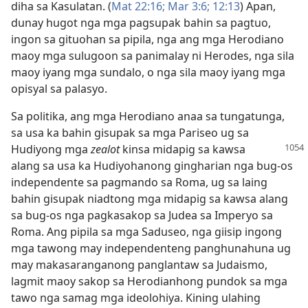
diha sa Kasulatan. (
Mat 22:16;
Mar 3:6;
12:13
) Apan,
dunay hugot nga mga pagsupak bahin sa pagtuo,
ingon sa gituohan sa pipila, nga ang mga Herodiano
maoy mga sulugoon sa panimalay ni Herodes, nga sila
maoy iyang mga sundalo, o nga sila maoy iyang mga
opisyal sa palasyo.
Sa politika, ang mga Herodiano anaa sa tungatunga,
sa usa ka bahin gisupak sa mga Pariseo ug sa
Hudiyong mga
zealot
kinsa midapig sa kawsa
alang sa usa ka Hudiyohanong gingharian nga bug-os
independente sa pagmando sa Roma, ug sa laing
bahin gisupak niadtong mga midapig sa kawsa alang
sa bug-os nga pagkasakop sa Judea sa Imperyo sa
Roma. Ang pipila sa mga Saduseo, nga giisip ingong
mga tawong may independenteng panghunahuna ug
may makasaranganong panglantaw sa Judaismo,
lagmit maoy sakop sa Herodianhong pundok sa mga
tawo nga samag mga ideolohiya. Kining ulahing