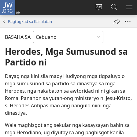
JW.ORG
Log
In
Ilisi
Pangitaa
IPA
(mo-
ang
sa
AN
Pagtugkad sa Kasulatan
open
pinulongan
JW.ORG
ME
ug
sa
BASAHA SA
bag-
site
ong
Herodes, Mga Sumusunod sa
window)
Partido ni
Dayag nga kini sila maoy Hudiyong mga tigpaluyo o
mga sumusunod sa partido sa dinastiya sa mga
Herodes, nga nakabaton sa awtoridad niini gikan sa
Roma. Panahon sa yutan-ong ministeryo ni Jesu-Kristo,
si Herodes Antipas mao ang nangulo niini nga
dinastiya.
Wala maghisgot ang sekular nga kasaysayan bahin sa
mga Herodiano, ug diyutay ra ang paghisgot kanila