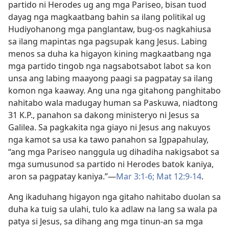
partido ni Herodes ug ang mga Pariseo, bisan tuod
dayag nga magkaatbang bahin sa ilang politikal ug
Hudiyohanong mga panglantaw, bug-os nagkahiusa
sa ilang mapintas nga pagsupak kang Jesus. Labing
menos sa duha ka higayon kining magkaatbang nga
mga partido tingob nga nagsabotsabot labot sa kon
unsa ang labing maayong paagi sa pagpatay sa ilang
komon nga kaaway. Ang una nga gitahong panghitabo
nahitabo wala madugay human sa Paskuwa, niadtong
31 K.P., panahon sa dakong ministeryo ni Jesus sa
Galilea. Sa pagkakita nga giayo ni Jesus ang nakuyos
nga kamot sa usa ka tawo panahon sa Igpapahulay,
“ang mga Pariseo nanggula ug dihadiha nakigsabot sa
mga sumusunod sa partido ni Herodes batok kaniya,
aron sa pagpatay kaniya.”​—
Mar 3:1-6;
Mat 12:9-14
.
Ang ikaduhang higayon nga gitaho nahitabo duolan sa
duha ka tuig sa ulahi, tulo ka adlaw na lang sa wala pa
patya si Jesus, sa dihang ang mga tinun-an sa mga