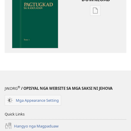
Opsiyon
sa
pag-
download
sa
publikasyon
Pagtugkad
sa
Kasulatan
®
JW.ORG
/ OPISYAL NGA WEBSITE SA MGA SAKSI NI JEHOVA
Mga Appearance Setting
Quick Links
Hangyo nga Magpaduaw