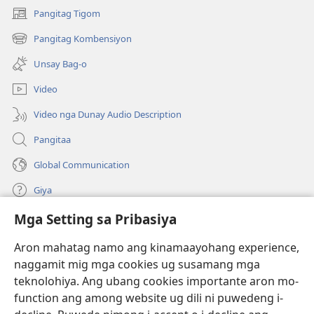
Pangitag Tigom
(mo-
open
Pangitag Kombensiyon
(mo-
ug
open
bag-
Unsay Bag-o
ug
ong
bag-
window)
Video
ong
window)
Video nga Dunay Audio Description
Pangitaa
Global Communication
Giya
Mga Setting sa Pribasiya
Donasyon
(mo-
open
Aron mahatag namo ang kinamaayohang experience,
ug
naggamit mig mga cookies ug susamang mga
Watchtower ONLINE NGA LIBRARYA
(mo-
bag-
teknolohiya. Ang ubang cookies importante aron mo-
open
ong
®
JW Hub
function ang among website ug dili ni puwedeng i-
ug
window)
(mo-
bag-