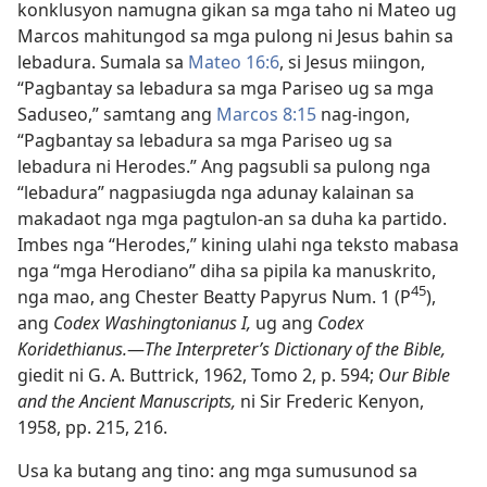
konklusyon namugna gikan sa mga taho ni Mateo ug
Marcos mahitungod sa mga pulong ni Jesus bahin sa
lebadura. Sumala sa
Mateo 16:​6
, si Jesus miingon,
“Pagbantay sa lebadura sa mga Pariseo ug sa mga
Saduseo,” samtang ang
Marcos 8:15
nag-ingon,
“Pagbantay sa lebadura sa mga Pariseo ug sa
lebadura ni Herodes.” Ang pagsubli sa pulong nga
“lebadura” nagpasiugda nga adunay kalainan sa
makadaot nga mga pagtulon-an sa duha ka partido.
Imbes nga “Herodes,” kining ulahi nga teksto mabasa
nga “mga Herodiano” diha sa pipila ka manuskrito,
45
nga mao, ang Chester Beatty Papyrus Num. 1 (P
),
ang
Codex Washingtonianus I,
ug ang
Codex
Koridethianus.
​—
The Interpreter’s Dictionary of the Bible,
giedit ni G. A. Buttrick, 1962, Tomo 2, p. 594;
Our Bible
and the Ancient Manuscripts,
ni Sir Frederic Kenyon,
1958, pp. 215, 216.
Usa ka butang ang tino: ang mga sumusunod sa