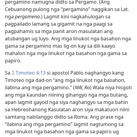
pergamino namugna didto sa Pergamo. (Ang
Cebuanong pulong nga “pergamino” naggikan sa Lat.
nga
pergamena.
) Lagmit kini nagkahulogan sa
pagpailado lamang sa gigamit na nga paagi sa
pagpahamis sa mga panit aron masulatan ang
atubangan ug luyo. Ang mga linukot nga basahon nga
gama sa pergamino mas lig-on kay sa dili kaayo
mahalon nga mga linukot nga basahon nga gama sa
papiro.
Sa
2 Timoteo 4:13
si apostol Pablo naghangyo kang
Timoteo nga dad-on “ang mga linukot nga basahon,
ilabina ang mga pergamino.” (
NW, Ro
) Wala niya hisgoti
ang mga kaundan niining gihangyo nga mga butang,
apan lagmit gayod nga siya naghangyo sa mga bahin
sa Hebreohanong Kasulatan aron siya makatuon niini
samtang nabilanggo didto sa Roma. Ang prase nga
“ilabina ang mga pergamino” lagmit nagtumong sa
mga linukot nga basahon nga gama sa papiro ug