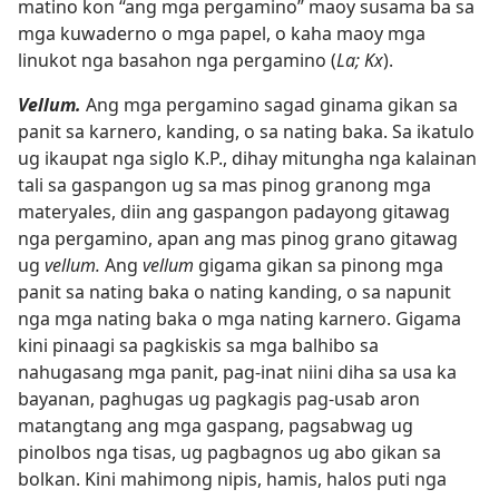
matino kon “ang mga pergamino” maoy susama ba sa
mga kuwaderno o mga papel, o kaha maoy mga
linukot nga basahon nga pergamino (
La; Kx
).
Vellum.
Ang mga pergamino sagad ginama gikan sa
panit sa karnero, kanding, o sa nating baka. Sa ikatulo
ug ikaupat nga siglo K.P., dihay mitungha nga kalainan
tali sa gaspangon ug sa mas pinog granong mga
materyales, diin ang gaspangon padayong gitawag
nga pergamino, apan ang mas pinog grano gitawag
ug
vellum.
Ang
vellum
gigama gikan sa pinong mga
panit sa nating baka o nating kanding, o sa napunit
nga mga nating baka o mga nating karnero. Gigama
kini pinaagi sa pagkiskis sa mga balhibo sa
nahugasang mga panit, pag-inat niini diha sa usa ka
bayanan, paghugas ug pagkagis pag-usab aron
matangtang ang mga gaspang, pagsabwag ug
pinolbos nga tisas, ug pagbagnos ug abo gikan sa
bolkan. Kini mahimong nipis, hamis, halos puti nga