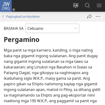
JW.ORG
Log
In
Ilisi
Pangitaa
IPA
(mo-
ang
sa
AN
Pagtugkad sa Kasulatan
open
pinulongan
JW.ORG
ME
ug
sa
BASAHA SA
bag-
site
ong
Pergamino
window)
Mga panit sa mga karnero, kanding, o mga nating
baka nga gigamit ingong sulatanan. Ang panit dugay
nang gigamit ingong sulatanan sa mga tawo sa
kakaraanan; ang Linukot nga Basahon ni Isaias sa
Patayng Dagat, nga gikopya sa naghinapos ang
ikaduhang siglo W.K.P., maoy gama sa panit. Ang
papiro gikan sa Ehipto nahimong kaylap nga gigamit
ingong sulatanan apan, matod ni Pliny, sa dihang gidili
sa magmamando sa Ehipto ang pag-eksportar niini
niadtong mga 190 W.K.P., ang paggamit sa panit nga