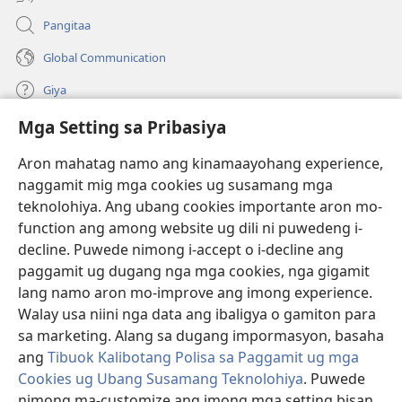
Pangitaa
Global Communication
Giya
Mga Setting sa Pribasiya
Donasyon
(mo-
open
Aron mahatag namo ang kinamaayohang experience,
ug
naggamit mig mga cookies ug susamang mga
Watchtower ONLINE NGA LIBRARYA
(mo-
bag-
teknolohiya. Ang ubang cookies importante aron mo-
open
ong
®
JW Hub
function ang among website ug dili ni puwedeng i-
ug
window)
(mo-
bag-
decline. Puwede nimong i-accept o i-decline ang
open
ong
®
JW Library
ug
paggamit ug dugang nga mga cookies, nga gigamit
window)
bag-
lang namo aron mo-improve ang imong experience.
ong
Watchtower Library
Walay usa niini nga data ang ibaligya o gamiton para
window)
sa marketing. Alang sa dugang impormasyon, basaha
ang
Tibuok Kalibotang Polisa sa Paggamit ug mga
Cookies ug Ubang Susamang Teknolohiya
. Puwede
Copyright
© 2026 Watch Tower Bible and Tract Society of Pennsylvania.
nimong ma-customize ang imong mga setting bisan