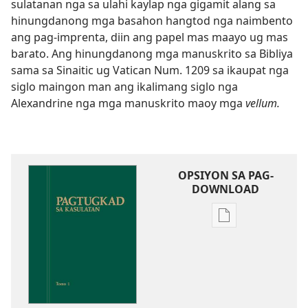
sulatanan nga sa ulahi kaylap nga gigamit alang sa
hinungdanong mga basahon hangtod nga naimbento
ang pag-imprenta, diin ang papel mas maayo ug mas
barato. Ang hinungdanong mga manuskrito sa Bibliya
sama sa Sinaitic ug Vatican Num. 1209 sa ikaupat nga
siglo maingon man ang ikalimang siglo nga
Alexandrine nga mga manuskrito maoy mga
vellum.
OPSIYON SA PAG-
DOWNLOAD
Opsiyon
sa
pag-
download
sa
publikasyon