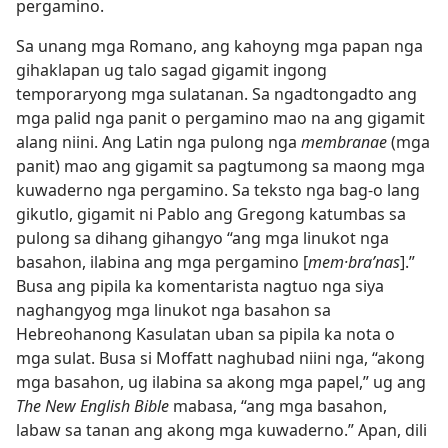
pergamino.
Sa unang mga Romano, ang kahoyng mga papan nga
gihaklapan ug talo sagad gigamit ingong
temporaryong mga sulatanan. Sa ngadtongadto ang
mga palid nga panit o pergamino mao na ang gigamit
alang niini. Ang Latin nga pulong nga
membranae
(mga
panit) mao ang gigamit sa pagtumong sa maong mga
kuwaderno nga pergamino. Sa teksto nga bag-o lang
gikutlo, gigamit ni Pablo ang Gregong katumbas sa
pulong sa dihang gihangyo “ang mga linukot nga
basahon, ilabina ang mga pergamino [
mem·braʹnas
].”
Busa ang pipila ka komentarista nagtuo nga siya
naghangyog mga linukot nga basahon sa
Hebreohanong Kasulatan uban sa pipila ka nota o
mga sulat. Busa si Moffatt naghubad niini nga, “akong
mga basahon, ug ilabina sa akong mga papel,” ug ang
The New English Bible
mabasa, “ang mga basahon,
labaw sa tanan ang akong mga kuwaderno.” Apan, dili