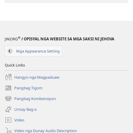
Pagtugkad
sa
Kasulatan
®
JW.ORG
/ OPISYAL NGA WEBSITE SA MGA SAKSI NI JEHOVA
Mga Appearance Setting
Quick Links
Hangyo nga Magpaduaw
Pangitag Tigom
(mo-
open
Pangitag Kombensiyon
(mo-
ug
open
bag-
Unsay Bag-o
ug
ong
bag-
window)
Video
ong
window)
Video nga Dunay Audio Description