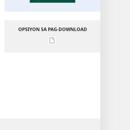
OPSIYON SA PAG-DOWNLOAD
Opsiyon
sa
pag-
download
sa
publikasyon
Pagtugkad
sa
Kasulatan