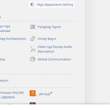
Mga Appearance Setting
s
yo nga
Pangitag Tigom
(mo-
paduaw
open
ug
itag Kombensiyon
Unsay Bag-o
bag-
Video nga Dunay Audio
o
ong
Description
window)
itaa
Global Communication
asyon
chtower ONLINE
®
JW Hub
(mo-
 LIBRARYA
open
®
ug
ibrary
Watchtower Library