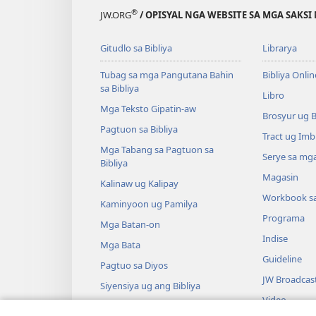
®
JW.ORG
/ OPISYAL NGA WEBSITE SA MGA SAKSI 
Gitudlo sa Bibliya
Librarya
Tubag sa mga Pangutana Bahin
Bibliya Onlin
sa Bibliya
Libro
Mga Teksto Gipatin-aw
Brosyur ug 
Pagtuon sa Bibliya
Tract ug Imb
Mga Tabang sa Pagtuon sa
Serye sa mga
Bibliya
Magasin
Kalinaw ug Kalipay
Workbook s
Kaminyoon ug Pamilya
Programa
Mga Batan-on
Indise
Mga Bata
Guideline
Pagtuo sa Diyos
JW Broadcas
Siyensiya ug ang Bibliya
Video
Kasaysayan ug ang Bibliya