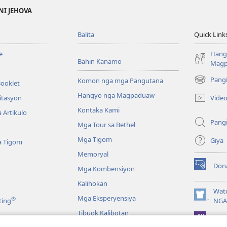
NI JEHOVA
Balita
Quick Link
e
Hang
Bahin Kanamo
Mag
Pang
Komon nga mga Pangutana
Booklet
(mo-
open
Hangyo nga Magpaduaw
Vide
itasyon
ug
Kontaka Kami
 Artikulo
bag-
Pang
ong
Mga Tour sa Bethel
window)
Mga Tigom
Giya
a Tigom
Memoryal
Don
Mga Kombensiyon
(mo-
open
Kalihokan
ug
Wat
Mga Eksperyensiya
®
bag-
(mo-
ting
NGA
ong
open
Tibuok Kalibotan
window)
JW L
ug