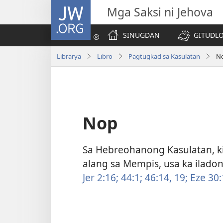
JW.ORG
Mga Saksi ni Jehova
SINUGDAN
GITUDLO
Librarya
Libro
Pagtugkad sa Kasulatan
N
Nop
Sa Hebreohanong Kasulatan, k
alang sa Mempis, usa ka iladon
Jer 2:16;
44:1;
46:​14,
19;
Eze 30:​