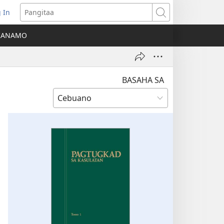
 In
o-
Pangitaa
pen
KANAMO
g
g-
ng
ndow)
BASAHA SA