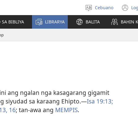
Cebuano
Log
Pagpilig
(m
pinulongan
o
 SA BIBLIYA
LIBRARYA
BALITA
BAHIN 
u
ba
op
o
wi
ini ang ngalan nga kasagarang gigamit
g siyudad sa karaang Ehipto.​—
Isa 19:13;
13,
16
; tan-awa ang
MEMPIS
.