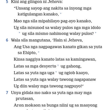
5
Kini ang giingon ni Jehova:
“Unsang sayop ang nakita sa inyong mga
+
katigulangan kanako,
Mao nga sila mipahilayo pag-ayo kanako,
Ug sila misunod sa walay pulos nga mga idolo
+
+
ug sila mismo nahimong walay pulos?
6
Wala sila mangutana, ‘Hain si Jehova,
Ang Usa nga nagpagawas kanato gikan sa yuta
+
sa Ehipto,
Kinsa naggiya kanato latas sa kamingawan,
+
Latas sa mga desyerto
ug gahong,
+
Latas sa yuta nga uga
ug ngiob kaayo,
Latas sa yuta nga walay tawong nagapanaw
Ug diin walay mga tawong nagpuyo?’
7
Unya gidala mo nako sa yuta nga may mga
prutasan,
Aron mokaon sa bunga niini ug sa maayong