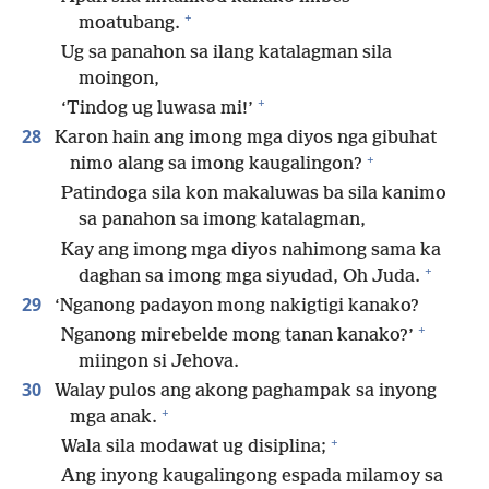
+
moatubang.
Ug sa panahon sa ilang katalagman sila
moingon,
+
‘Tindog ug luwasa mi!’
28
Karon hain ang imong mga diyos nga gibuhat
+
nimo alang sa imong kaugalingon?
Patindoga sila kon makaluwas ba sila kanimo
sa panahon sa imong katalagman,
Kay ang imong mga diyos nahimong sama ka
+
daghan sa imong mga siyudad, Oh Juda.
29
‘Nganong padayon mong nakigtigi kanako?
+
Nganong mirebelde mong tanan kanako?’
miingon si Jehova.
30
Walay pulos ang akong paghampak sa inyong
+
mga anak.
+
Wala sila modawat ug disiplina;
Ang inyong kaugalingong espada milamoy sa