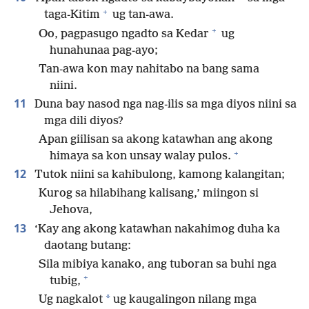
+
taga-Kitim
ug tan-awa.
+
Oo, pagpasugo ngadto sa Kedar
ug
hunahunaa pag-ayo;
Tan-awa kon may nahitabo na bang sama
niini.
11
Duna bay nasod nga nag-ilis sa mga diyos niini sa
mga dili diyos?
Apan giilisan sa akong katawhan ang akong
+
himaya sa kon unsay walay pulos.
12
Tutok niini sa kahibulong, kamong kalangitan;
Kurog sa hilabihang kalisang,’ miingon si
Jehova,
13
‘Kay ang akong katawhan nakahimog duha ka
daotang butang:
Sila mibiya kanako, ang tuboran sa buhi nga
+
tubig,
*
Ug nagkalot
ug kaugalingon nilang mga