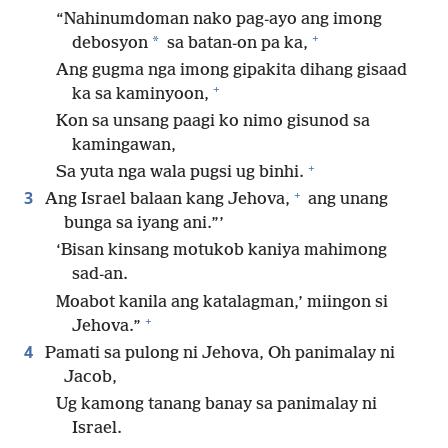
“Nahinumdoman nako pag-ayo ang imong
+
*
debosyon
sa batan-on pa ka,
Ang gugma nga imong gipakita dihang gisaad
+
ka sa kaminyoon,
Kon sa unsang paagi ko nimo gisunod sa
kamingawan,
+
Sa yuta nga wala pugsi ug binhi.
+
3
Ang Israel balaan kang Jehova,
ang unang
bunga sa iyang ani.”’
‘Bisan kinsang motukob kaniya mahimong
sad-an.
Moabot kanila ang katalagman,’ miingon si
+
Jehova.”
4
Pamati sa pulong ni Jehova, Oh panimalay ni
Jacob,
Ug kamong tanang banay sa panimalay ni
Israel.