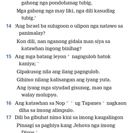
gahong nga pondohanag tubig,
Mga gahong nga may liki, nga dili kasudlag
tubig.’
14
‘Ang Israel ba sulugoon o ulipon nga natawo sa
panimalay?
Kon dili, nan nganong gidala man siya sa
katawhan ingong binihag?
15
*
Ang mga batang leyon
nagngulob batok
+
kaniya;
Gipakusog nila ang ilang pagngulob.
Gihimo nilang kalisangan ang iyang yuta.
Ang iyang mga siyudad gisunog, mao nga
walay molupyo.
+
+
16
*
Ang katawhan sa Nop
ug Tapanes
nagkaon
diha sa imong alimpulo.
17
Dili ba gibuhat nimo kini sa imong kaugalingon
Pinaagi sa pagbiya kang Jehova nga imong
+
Diyos