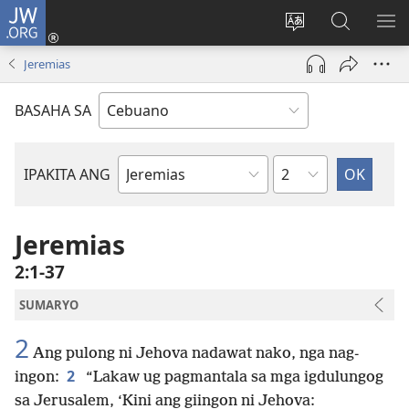
JW.ORG
Log
In
Ilisi
Pangitaa
IPA
(mo-
ang
sa
AN
Jeremias
open
pinulongan
JW.ORG
ME
ug
sa
BASAHA SA
bag-
site
ong
window)
Kapitulo
IPAKITA ANG
Basahon
sa
Bibliya
Jeremias
2:1-37
SUMARYO
2
Ang pulong ni Jehova nadawat nako, nga nag-
2
ingon:
“Lakaw ug pagmantala sa mga igdulungog
sa Jerusalem, ‘Kini ang giingon ni Jehova: