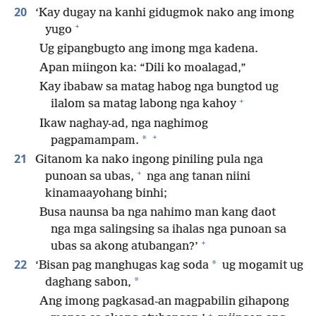
20
‘Kay dugay na kanhi gidugmok nako ang imong
+
yugo
Ug gipangbugto ang imong mga kadena.
Apan miingon ka: “Dili ko moalagad,”
Kay ibabaw sa matag habog nga bungtod ug
+
ilalom sa matag labong nga kahoy
Ikaw naghay-ad, nga naghimog
+
*
pagpamampam.
21
Gitanom ka nako ingong piniling pula nga
+
punoan sa ubas,
nga ang tanan niini
kinamaayohang binhi;
Busa naunsa ba nga nahimo man kang daot
nga mga salingsing sa ihalas nga punoan sa
+
ubas sa akong atubangan?’
22
*
‘Bisan pag manghugas kag soda
ug mogamit ug
*
daghang sabon,
Ang imong pagkasad-an magpabilin gihapong
+