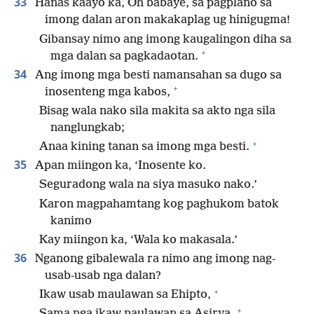
33
Hanas kaayo ka, Oh babaye, sa pagplano sa
imong dalan aron makakaplag ug hinigugma!
Gibansay nimo ang imong kaugalingon diha sa
+
mga dalan sa pagkadaotan.
34
Ang imong mga besti namansahan sa dugo sa
+
inosenteng mga kabos,
Bisag wala nako sila makita sa akto nga sila
nanglungkab;
+
Anaa kining tanan sa imong mga besti.
35
Apan miingon ka, ‘Inosente ko.
Seguradong wala na siya masuko nako.’
Karon magpahamtang kog paghukom batok
kanimo
Kay miingon ka, ‘Wala ko makasala.’
36
Nganong gibalewala ra nimo ang imong nag-
usab-usab nga dalan?
+
Ikaw usab maulawan sa Ehipto,
+
Sama nga ikaw naulawan sa Asirya.