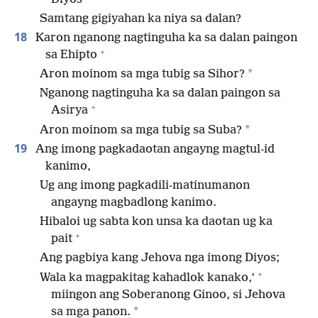
Samtang gigiyahan ka niya sa dalan?
18
Karon nganong nagtinguha ka sa dalan paingon
+
sa Ehipto
*
Aron moinom sa mga tubig sa Sihor?
Nganong nagtinguha ka sa dalan paingon sa
+
Asirya
*
Aron moinom sa mga tubig sa Suba?
19
Ang imong pagkadaotan angayng magtul-id
kanimo,
Ug ang imong pagkadili-matinumanon
angayng magbadlong kanimo.
Hibaloi ug sabta kon unsa ka daotan ug ka
+
pait
Ang pagbiya kang Jehova nga imong Diyos;
+
Wala ka magpakitag kahadlok kanako,’
miingon ang Soberanong Ginoo, si Jehova
*
sa mga panon.