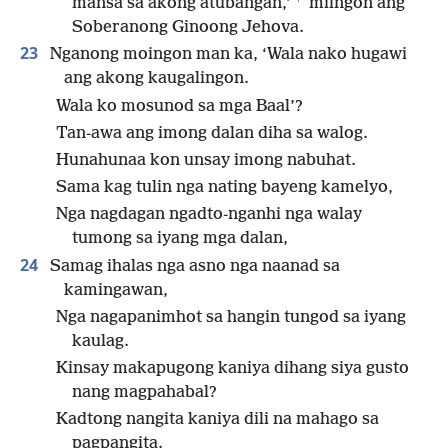
mansa sa akong atubangan,’
miingon ang
Soberanong Ginoong Jehova.
23
Nganong moingon man ka, ‘Wala nako hugawi
ang akong kaugalingon.
Wala ko mosunod sa mga Baal’?
Tan-awa ang imong dalan diha sa walog.
Hunahunaa kon unsay imong nabuhat.
Sama kag tulin nga nating bayeng kamelyo,
Nga nagdagan ngadto-nganhi nga walay
tumong sa iyang mga dalan,
24
Samag ihalas nga asno nga naanad sa
kamingawan,
Nga nagapanimhot sa hangin tungod sa iyang
kaulag.
Kinsay makapugong kaniya dihang siya gusto
nang magpahabal?
Kadtong nangita kaniya dili na mahago sa
pagpangita.