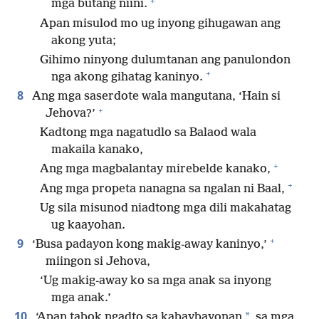
+
mga butang niini.
Apan misulod mo ug inyong gihugawan ang
akong yuta;
Gihimo ninyong dulumtanan ang panulondon
+
nga akong gihatag kaninyo.
8
Ang mga saserdote wala mangutana, ‘Hain si
+
Jehova?’
Kadtong mga nagatudlo sa Balaod wala
makaila kanako,
+
Ang mga magbalantay mirebelde kanako,
+
Ang mga propeta nanagna sa ngalan ni Baal,
Ug sila misunod niadtong mga dili makahatag
ug kaayohan.
+
9
‘Busa padayon kong makig-away kaninyo,’
miingon si Jehova,
‘Ug makig-away ko sa mga anak sa inyong
mga anak.’
10
*
‘Apan tabok ngadto sa kabaybayonan
sa mga