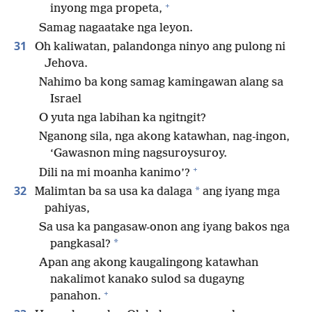
+
inyong mga propeta,
Samag nagaatake nga leyon.
31
Oh kaliwatan, palandonga ninyo ang pulong ni
Jehova.
Nahimo ba kong samag kamingawan alang sa
Israel
O yuta nga labihan ka ngitngit?
Nganong sila, nga akong katawhan, nag-ingon,
‘Gawasnon ming nagsuroysuroy.
+
Dili na mi moanha kanimo’?
32
*
Malimtan ba sa usa ka dalaga
ang iyang mga
pahiyas,
Sa usa ka pangasaw-onon ang iyang bakos nga
*
pangkasal?
Apan ang akong kaugalingong katawhan
nakalimot kanako sulod sa dugayng
+
panahon.