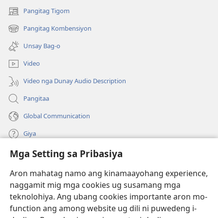
Pangitag Tigom
(mo-
open
Pangitag Kombensiyon
(mo-
ug
open
bag-
Unsay Bag-o
ug
ong
bag-
window)
Video
ong
window)
Video nga Dunay Audio Description
Pangitaa
Global Communication
Giya
Mga Setting sa Pribasiya
Donasyon
(mo-
open
Aron mahatag namo ang kinamaayohang experience,
ug
naggamit mig mga cookies ug susamang mga
Watchtower ONLINE NGA LIBRARYA
(mo-
bag-
teknolohiya. Ang ubang cookies importante aron mo-
open
ong
®
JW Hub
function ang among website ug dili ni puwedeng i-
ug
window)
(mo-
bag-