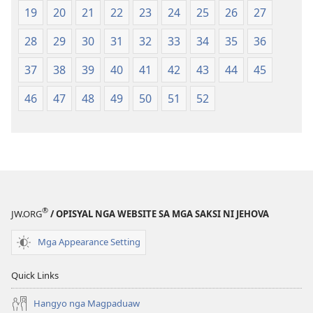
Gikan
Gikan
19
20
21
22
23
24
25
26
27
sa
sa
2013
2013
28
29
30
31
32
33
34
35
36
nga
nga
37
38
39
40
41
42
43
44
45
Rebisadong
Rebisadong
Edisyon
Edisyon
46
47
48
49
50
51
52
sa
sa
New
New
World
World
Translation
Translation
of
of
the
the
Holy
Holy
®
JW.ORG
/ OPISYAL NGA WEBSITE SA MGA SAKSI NI JEHOVA
Scriptures)
Scriptures)
Mga Appearance Setting
Quick Links
Hangyo nga Magpaduaw