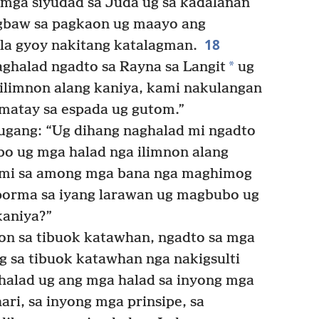
 mga siyudad sa Juda ug sa kadalanan
agbaw sa pagkaon ug maayo ang
18
la gyoy nakitang katalagman.
*
ghalad ngadto sa Rayna sa Langit
ug
ilimnon alang kaniya, kami nakulangan
matay sa espada ug gutom.”
gang: “Ug dihang naghalad mi ngadto
o ug mga halad nga ilimnon alang
an mi sa among mga bana nga maghimog
iporma sa iyang larawan ug magbubo ug
kaniya?”
on sa tibuok katawhan, ngadto sa mga
ug sa tibuok katawhan nga nakigsulti
halad ug ang mga halad sa inyong mga
ari, sa inyong mga prinsipe, sa