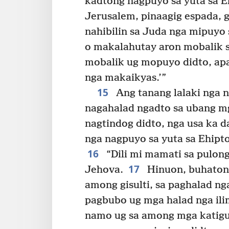
kadtong nagpuyo sa yuta sa E
Jerusalem, pinaagig espada, 
nahibilin sa Juda nga mipuyo 
o makalahutay aron mobalik s
mobalik ug mopuyo didto, apan
nga makaikyas.’”
15
Ang tanang lalaki nga 
nagahalad ngadto sa ubang m
nagtindog didto, nga usa ka 
nga nagpuyo sa yuta sa Ehipto
16
“Dili mi mamati sa pulong
17
Jehova.
Hinuon, buhaton
among gisulti, sa paghalad ng
pagbubo ug mga halad nga ili
namo ug sa among mga katigu