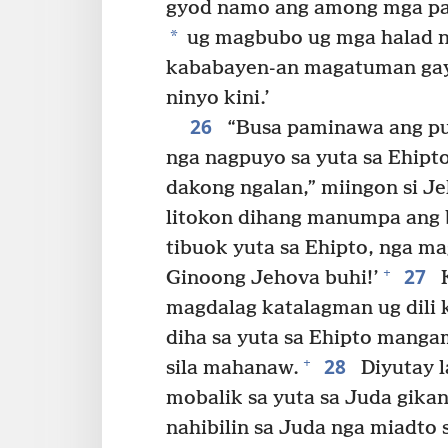
gyod namo ang among mga pan
*
ug magbubo ug mga halad ng
kababayen-an magatuman gay
ninyo kini.’
26
“Busa paminawa ang pu
nga nagpuyo sa yuta sa Ehipto
dakong ngalan,” miingon si Je
litokon dihang manumpa ang 
tibuok yuta sa Ehipto, nga m
27
+
Ginoong Jehova buhi!’
K
magdalag katalagman ug dili
diha sa yuta sa Ehipto manga
28
+
sila mahanaw.
Diyutay l
mobalik sa yuta sa Juda gikan
nahibilin sa Juda nga miadto 