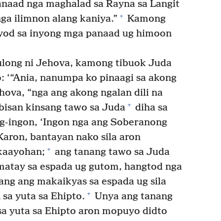
aad nga maghalad sa Rayna sa Langit
+
a ilimnon alang kaniya.”
Kamong
od sa inyong mga panaad ug himoon
long ni Jehova, kamong tibuok Juda
: ‘“Ania, nanumpa ko pinaagi sa akong
hova, “nga ang akong ngalan dili na
+
bisan kinsang tawo sa Juda
diha sa
ag-ingon, ‘Ingon nga ang Soberanong
aron, bantayan nako sila aron
+
 kaayohan;
ang tanang tawo sa Juda
matay sa espada ug gutom, hangtod nga
ang ang makaikyas sa espada ug sila
+
 sa yuta sa Ehipto.
Unya ang tanang
sa yuta sa Ehipto aron mopuyo didto