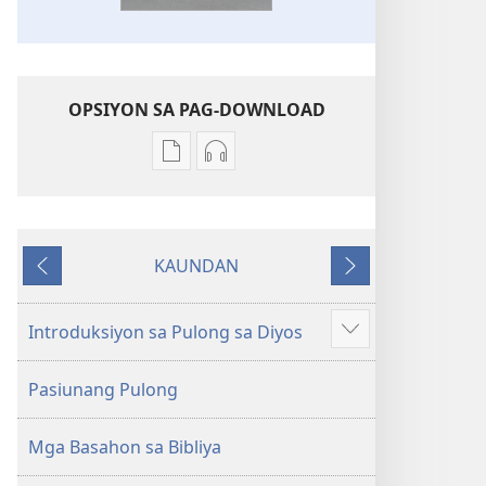
OPSIYON SA PAG-DOWNLOAD
Opsiyon
Opsiyon
sa
sa
pag-
pag-
download
download
KAUNDAN
sa
sa
Miagi
Sunod
publikasyon
audio
Bag-
Bag-
Introduksiyon sa Pulong sa Diyos
Ipakita
ong
ong
ang
Kalibotang
Kalibotang
Pasiunang Pulong
uban
Hubad
Hubad
pa
sa
sa
Mga Basahon sa Bibliya
Balaang
Balaang
Kasulatan
Kasulatan