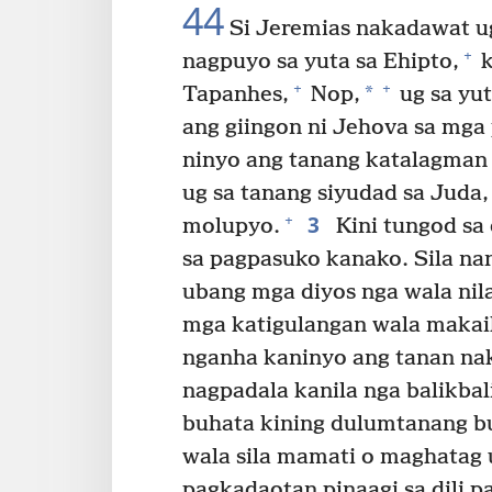
44
Si Jeremias nakadawat u
+
nagpuyo sa yuta sa Ehipto,
k
+
+
*
Tapanhes,
Nop,
ug sa yut
ang giingon ni Jehova sa mga 
ninyo ang tanang katalagman
ug sa tanang siyudad sa Juda,
3
+
molupyo.
Kini tungod sa
sa pagpasuko kanako. Sila na
ubang mga diyos nga wala nil
mga katigulangan wala makai
nganha kaninyo ang tanan nak
nagpadala kanila nga balikbal
buhata kining dulumtanang b
wala sila mamati o maghatag
pagkadaotan pinaagi sa dili 