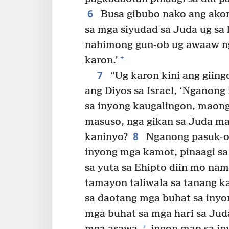
6
Busa gibubo nako ang akon
sa mga siyudad sa Juda ug sa 
nahimong gun-ob ug awaaw nga
+
karon.’
7
“Ug karon kini ang giing
ang Diyos sa Israel, ‘Ngano
sa inyong kaugalingon, maong
masuso, nga gikan sa Juda ma
8
kaninyo?
Nganong pasuk-on
inyong mga kamot, pinaagi sa
sa yuta sa Ehipto diin mo na
tamayon taliwala sa tanang k
sa daotang mga buhat sa inyo
mga buhat sa mga hari sa Jud
+