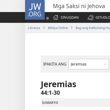
JW.ORG
Mga Saksi ni Jehova
SINUGDAN
GITUDLO
Librarya
Bibliya Online
Bag-ong Kalibotang Hu
IPAKITA ANG
Basahon
sa
Bibliya
Jeremias
44:1-30
SUMARYO