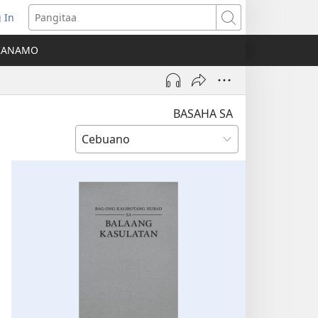
 In
o-
Pangitaa
pen
KANAMO
g
g-
ng
ndow)
BASAHA SA