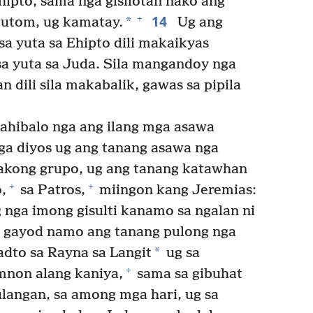
hipto, sama nga gisilotan nako ang
14
+
*
gutom, ug kamatay.
Ug ang
sa yuta sa Ehipto dili makaikyas
a yuta sa Juda. Sila mangandoy nga
 dili sila makabalik, gawas sa pipila
nahibalo nga ang ilang mga asawa
ga diyos ug ang tanang asawa nga
dakong grupo, ug ang tanang katawhan
+
+
,
sa Patros,
miingon kang Jeremias:
 nga imong gisulti kanamo sa ngalan ni
 gayod namo ang tanang pulong nga
*
adto sa Rayna sa Langit
ug sa
+
mnon alang kaniya,
sama sa gibuhat
langan, sa among mga hari, ug sa