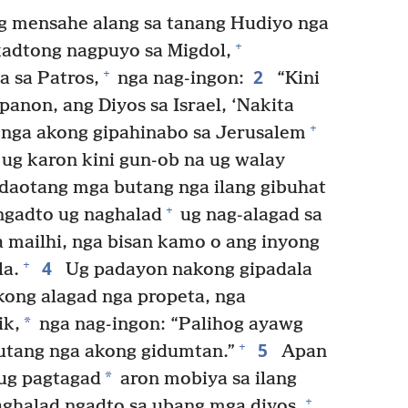
g mensahe alang sa tanang Hudiyo nga
+
adtong nagpuyo sa Migdol,
2
+
a sa Patros,
nga nag-ingon:
“Kini
panon, ang Diyos sa Israel, ‘Nakita
+
 nga akong gipahinabo sa Jerusalem
 ug karon kini gun-ob na ug walay
 daotang mga butang nga ilang gibuhat
+
ngadto ug naghalad
ug nag-alagad sa
a mailhi, nga bisan kamo o ang inyong
4
+
la.
Ug padayon nakong gipadala
ong alagad nga propeta, nga
*
ik,
nga nag-ingon: “Palihog ayawg
5
+
utang nga akong gidumtan.”
Apan
*
 ug pagtagad
aron mobiya sa ilang
+
paghalad ngadto sa ubang mga diyos.