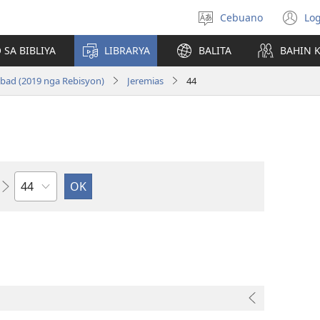
Cebuano
Log
Pagpilig
(m
pinulongan
o
 SA BIBLIYA
LIBRARYA
BALITA
BAHIN 
u
ba
bad (2019 nga Rebisyon)
Jeremias
44
o
wi
Kapitulo