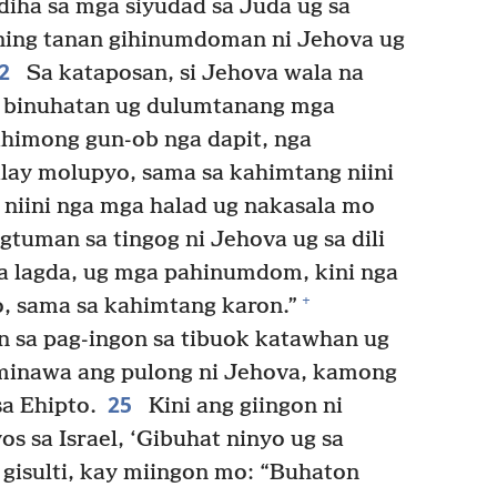
diha sa mga siyudad sa Juda ug sa
ining tanan gihinumdoman ni Jehova ug
22
Sa kataposan, si Jehova wala na
 binuhatan ug dulumtanang mga
ahimong gun-ob nga dapit, nga
lay molupyo, sama sa kahimtang niini
iini nga mga halad ug nakasala mo
gtuman sa tingog ni Jehova ug sa dili
a lagda, ug mga pahinumdom, kini nga
+
, sama sa kahimtang karon.”
 sa pag-ingon sa tibuok katawhan ug
minawa ang pulong ni Jehova, kamong
25
sa Ehipto.
Kini ang giingon ni
s sa Israel, ‘Gibuhat ninyo ug sa
gisulti, kay miingon mo: “Buhaton