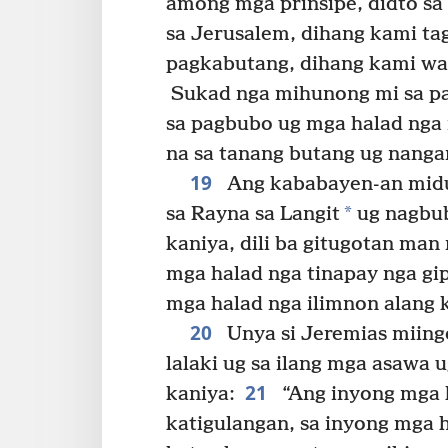
among mga prinsipe, didto sa
sa Jerusalem, dihang kami t
pagkabutang, dihang kami wa
Sukad nga mihunong mi sa pa
sa pagbubo ug mga halad nga 
na sa tanang butang ug nanga
19
Ang kababayen-an midu
*
sa Rayna sa Langit
ug nagbub
kaniya, dili ba gitugotan m
mga halad nga tinapay nga g
mga halad nga ilimnon alang 
20
Unya si Jeremias miing
lalaki ug sa ilang mga asawa 
21
kaniya:
“Ang inyong mga 
katigulangan, sa inyong mga h