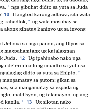
yong daotang mga buhat ug sa daotang
+
wa,
nga gibuhat didto sa yuta sa Juda
10
?
Hangtod karong adlawa, sila wala
+
g kahadlok,
ug wala mosubay sa
a akong gihatag kaninyo ug sa inyong
ni Jehova sa mga panon, ang Diyos sa
kong magpahamtang ug katalagman
12
ok Juda.
Ug ipahinabo nako nga
 nga determinadong moadto sa yuta sa
+
galaglag didto sa yuta sa Ehipto.
g mangamatay sa gutom; gikan sa
taas, sila mangamatay sa espada ug
nglo, maldisyon, ug talamayon, ug ang
13
+
d kanila.
Ug silotan nako