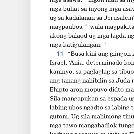
mga asawa,
ingon man sa in
mga buhat sa inyong mga asa
ug sa kadalanan sa Jerusalem
*
magpaubos,
wala magpakita
akong balaod ug mga lagda ng
+
mga katigulangan.’
11
“Busa kini ang giingon 
Israel, ‘Ania, determinado 
kaninyo, sa paglaglag sa tibu
ang tanang nahibilin sa Juda
Ehipto aron mopuyo didto man
Sila mangapukan sa espada u
labing ubos ngadto sa labing 
gutom. Ug sila mahimong tinu
mga tawo mangahadlok tungo