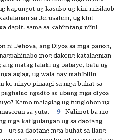
g kapungot ug kasuko ug kini misilaob
kadalanan sa Jerusalem, ug kini
 dapit, sama sa kahimtang niini
on ni Jehova, ang Diyos sa mga panon,
ng nagpahinabo mog dakong katalagman
 ang matag lalaki ug babaye, bata ug
ngalaglag, ug wala nay mahibilin
 ko ninyo pinaagi sa mga buhat sa
 paghalad ngadto sa ubang mga diyos
muyo? Kamo malaglag ug tunglohon ug
9
+
anasoran sa yuta.
Nalimot ba mo
ng mga katigulangan ug sa daotang
+
a
ug sa daotang mga buhat sa ilang