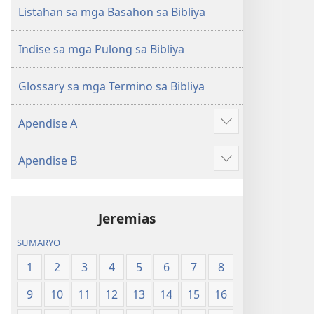
(Gihubad
(Gihubad
Listahan sa mga Basahon sa Bibliya
Gikan
Gikan
sa
sa
Indise sa mga Pulong sa Bibliya
2013
2013
nga
nga
Glossary sa mga Termino sa Bibliya
Rebisadong
Rebisadong
Edisyon
Edisyon
Apendise A
sa
sa
Ipakita
New
New
ang
Apendise B
World
World
uban
Ipakita
Translation
Translation
pa
ang
of
of
uban
the
the
Jeremias
pa
Holy
Holy
SUMARYO
Scriptures)
Scriptures)
1
2
3
4
5
6
7
8
9
10
11
12
13
14
15
16