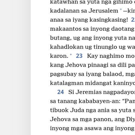
katawhan sa yuta nga gihimo 
+
kadalanan sa Jerusalem
​—⁠k
anaa sa iyang kasingkasing!
makaantos sa inyong daotang
butang, ug ang inyong yuta n
kahadlokan ug tinunglo ug wa
23
+
karon.
Kay naghimo mo n
kang Jehova pinaagi sa dili pa
pagsubay sa iyang balaod, mg
katalagman midangat kaninyo
24
Si Jeremias nagpadayon
sa tanang kababayen-an: “Pa
tibuok Juda nga ania sa yuta 
Jehova sa mga panon, ang Diyo
inyong mga asawa ang inyong 