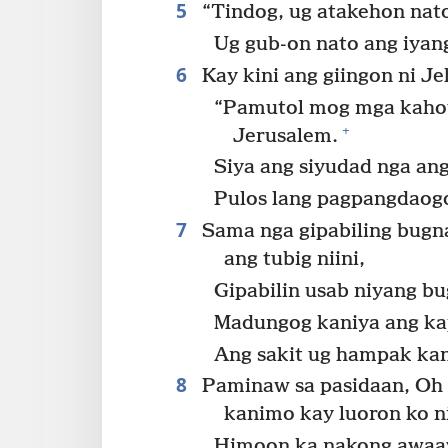
5
“Tindog, ug atakehon nato
Ug gub-on nato ang iyang
6
Kay kini ang giingon ni J
“Pamutol mog mga kaho
+
Jerusalem.
Siya ang siyudad nga a
Pulos lang pagpangdaog
7
Sama nga gipabiling bug
ang tubig niini,
Gipabilin usab niyang b
Madungog kaniya ang ka
Ang sakit ug hampak ka
8
Paminaw sa pasidaan, Oh J
kanimo kay luoron ko n
Himoon ka nakong awaaw