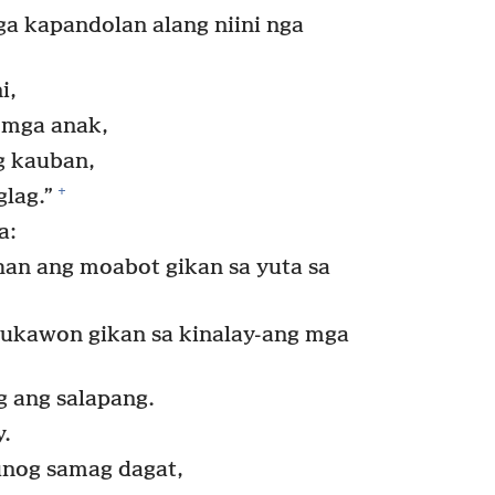
a kapandolan alang niini nga
i,
 mga anak,
g kauban,
+
lag.”
a:
an ang moabot gikan sa yuta sa
pukawon gikan sa kinalay-ang mga
g ang salapang.
y.
unog samag dagat,