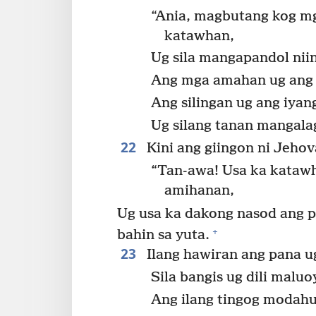
“Ania, magbutang kog mg
katawhan,
Ug sila mangapandol niin
Ang mga amahan ug ang
Ang silingan ug ang iyan
Ug silang tanan mangalag
22
Kini ang giingon ni Jehov
“Tan-awa! Usa ka katawh
amihanan,
Ug usa ka dakong nasod ang 
+
bahin sa yuta.
23
Ilang hawiran ang pana u
Sila bangis ug dili maluo
Ang ilang tingog modah