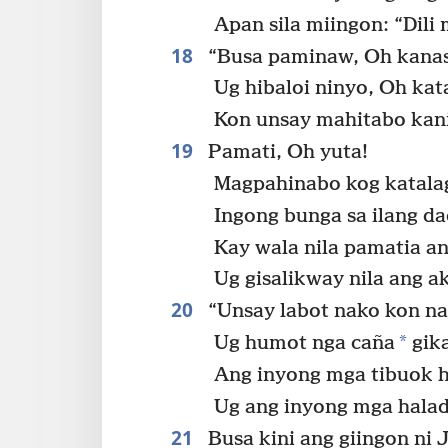
Apan sila miingon: “Dili
18
“Busa paminaw, Oh kana
Ug hibaloi ninyo, Oh ka
Kon unsay mahitabo kani
19
Pamati, Oh yuta!
Magpahinabo kog katala
Ingong bunga sa ilang d
Kay wala nila pamatia a
Ug gisalikway nila ang a
20
“Unsay labot nako kon n
*
Ug humot nga caña
gika
Ang inyong mga tibuok h
Ug ang inyong mga halad
21
Busa kini ang giingon ni 