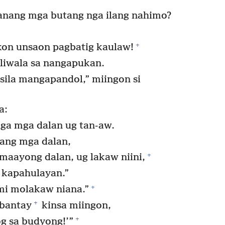
anang mga butang nga ilang nahimo?
+
 kon unsaon pagbatig kaulaw!
liwala sa nangapukan.
 sila mangapandol,” miingon si
a:
ga mga dalan ug tan-aw.
ang mga dalan,
+
maayong dalan, ug lakaw niini,
kapahulayan.”
+
 mi molakaw niana.”
+
gbantay
kinsa miingon,
+
og sa budyong!’”