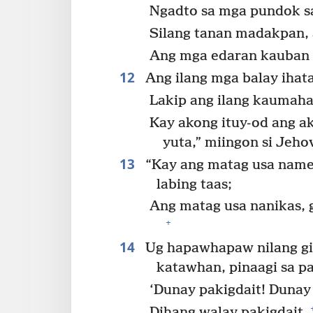
Ngadto sa mga pundok sa
Silang tanan madakpan, 
Ang mga edaran kauban s
12
Ang ilang mga balay ihat
Lakip ang ilang kaumah
Kay akong ituy-od ang 
yuta,” miingon si Jeho
13
“Kay ang matag usa name
labing taas;
Ang matag usa nanikas, g
+
14
Ug hapawhapaw nilang g
katawhan, pinaagi sa p
‘Dunay pakigdait! Dunay 
Dihang walay pakigdait.