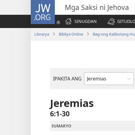
JW.ORG
Mga Saksi ni Jehova
SINUGDAN
GITUDLO
Librarya
Bibliya Online
Bag-ong Kalibotang Hu
IPAKITA ANG
Basahon
sa
Bibliya
Jeremias
6:1-30
SUMARYO