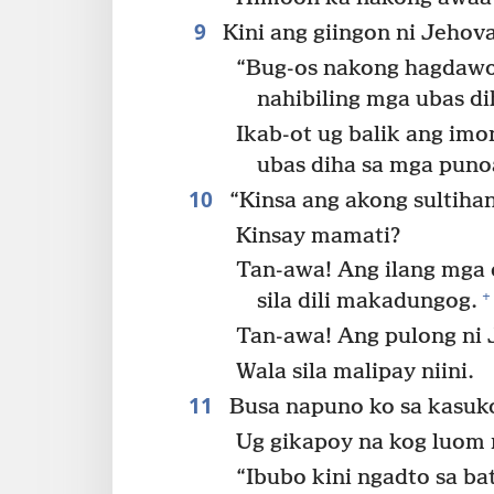
9
Kini ang giingon ni Jehov
“Bug-os nakong hagdawon
nahibiling mga ubas di
Ikab-ot ug balik ang i
ubas diha sa mga punoa
10
“Kinsa ang akong sultihan
Kinsay mamati?
Tan-awa! Ang ilang mga
+
sila dili makadungog.
Tan-awa! Ang pulong ni 
Wala sila malipay niini.
11
Busa napuno ko sa kasuko
Ug gikapoy na kog luom n
“Ibubo kini ngadto sa bat