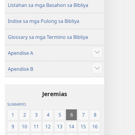
(Gihubad
(Gihubad
Listahan sa mga Basahon sa Bibliya
Gikan
Gikan
sa
sa
Indise sa mga Pulong sa Bibliya
2013
2013
nga
nga
Glossary sa mga Termino sa Bibliya
Rebisadong
Rebisadong
Edisyon
Edisyon
Apendise A
sa
sa
Ipakita
New
New
ang
Apendise B
World
World
uban
Ipakita
Translation
Translation
pa
ang
of
of
uban
the
the
Jeremias
pa
Holy
Holy
SUMARYO
Scriptures)
Scriptures)
1
2
3
4
5
6
7
8
9
10
11
12
13
14
15
16