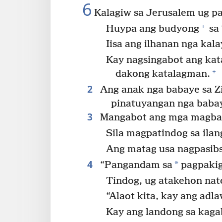
6
Kalagiw sa Jerusalem ug p
+
Huypa ang budyong
sa
Iisa ang ilhanan nga kal
Kay nagsingabot ang kat
+
dakong katalagman.
2
Ang anak nga babaye sa Z
pinatuyangan nga baba
3
Mangabot ang mga magbala
Sila magpatindog sa ilan
Ang matag usa nagpasibsi
4
*
“Pangandam sa
pagpakig
Tindog, ug atakehon nat
“Alaot kita, kay ang adl
Kay ang landong sa kag