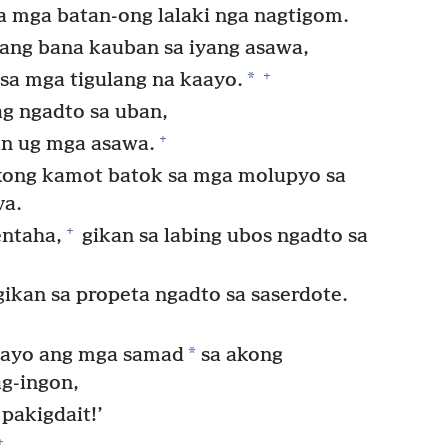
 mga batan-ong lalaki nga nagtigom.
ang bana kauban sa iyang asawa,
+
*
a mga tigulang na kaayo.
ag ngadto sa uban,
+
an ug mga asawa.
akong kamot batok sa mga molupyo sa
va.
+
ntaha,
gikan sa labing ubos ngadto sa
ikan sa propeta ngadto sa saserdote.
*
iayo ang mga samad
sa akong
ag-ingon,
pakigdait!’
+