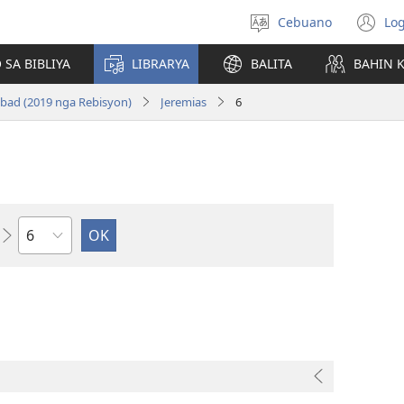
Cebuano
Log
Pagpilig
(m
pinulongan
o
 SA BIBLIYA
LIBRARYA
BALITA
BAHIN 
u
ba
bad (2019 nga Rebisyon)
Jeremias
6
o
wi
Kapitulo