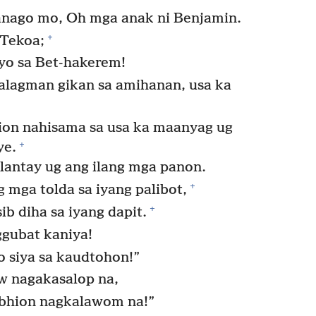
anago mo, Oh mga anak ni Benjamin.
+
 Tekoa;
ayo sa Bet-hakerem!
alagman gikan sa amihanan, usa ka
ion nahisama sa usa ka maanyag ug
+
ye.
ntay ug ang ilang mga panon.
+
g mga tolda sa iyang palibot,
+
b diha sa iyang dapit.
gubat kaniya!
o siya sa kaudtohon!”
aw nagakasalop na,
abhion nagkalawom na!”