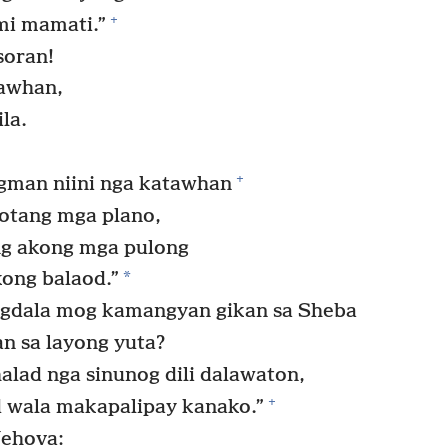
+
 mi mamati.”
soran!
tawhan,
la.
+
gman niini nga katawhan
aotang mga plano,
ng akong mga pulong
*
kong balaod.”
agdala mog kamangyan gikan sa Sheba
n sa layong yuta?
alad nga sinunog dili dalawaton,
+
 wala makapalipay kanako.”
Jehova: