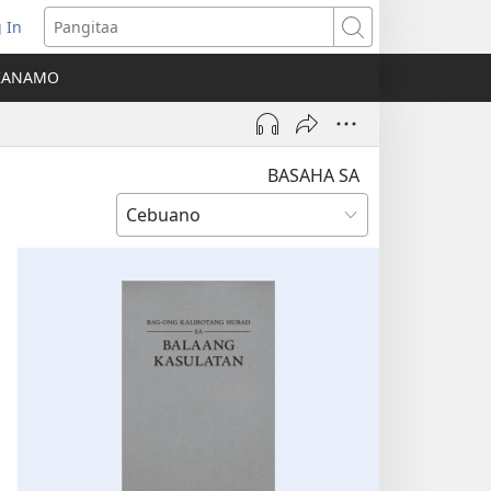
 In
o-
Pangitaa
pen
KANAMO
g
g-
ng
ndow)
BASAHA SA