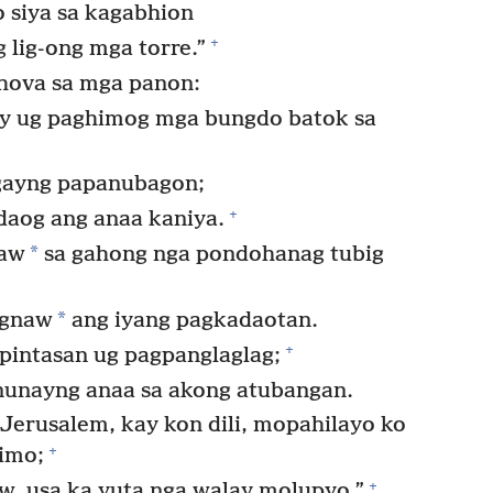
 siya sa kagabhion
+
 lig-ong mga torre.”
ehova sa mga panon:
y ug paghimog mga bungdo batok sa
ngayng papanubagon;
+
daog ang anaa kaniya.
*
naw
sa gahong nga pondohanag tubig
*
ugnaw
ang iyang pagkadaotan.
+
pintasan ug pagpanglaglag;
nunayng anaa sa akong atubangan.
erusalem, kay kon dili, mopahilayo ko
+
imo;
+
, usa ka yuta nga walay molupyo.”