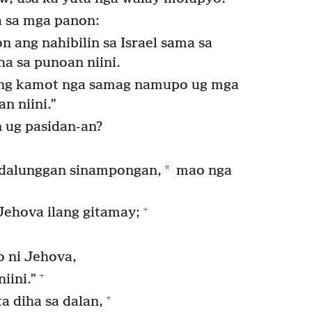
a sa mga panon:
 ang nahibilin sa Israel sama sa
ha sa punoan niini.
mong kamot nga samag namupo ug mga
n niini.”
 ug pasidan-an?
*
 dalunggan sinampongan,
mao nga
+
Jehova ilang gitamay;
 ni Jehova,
+
iini.”
+
a diha sa dalan,