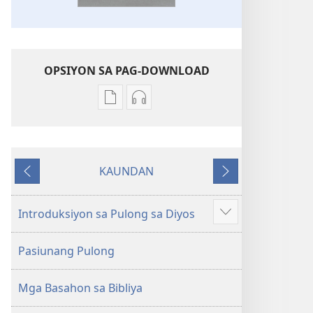
OPSIYON SA PAG-DOWNLOAD
Opsiyon
Opsiyon
sa
sa
pag-
pag-
download
download
KAUNDAN
sa
sa
Miagi
Sunod
publikasyon
audio
Bag-
Bag-
Introduksiyon sa Pulong sa Diyos
Ipakita
ong
ong
ang
Kalibotang
Kalibotang
Pasiunang Pulong
uban
Hubad
Hubad
pa
sa
sa
Mga Basahon sa Bibliya
Balaang
Balaang
Kasulatan
Kasulatan