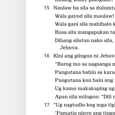
15
Naulaw ba sila sa dulumt
Wala gayod sila maulaw!
Wala gani sila mahibalo
Busa sila mangapukan ta
Dihang silotan nako sila,
Jehova.
16
Kini ang giingon ni Jehov
“Barog mo sa nagsanga n
Pangutana bahin sa kara
Pangutana kon hain ang 
Ug kamo makakaplag ug 
Apan sila miingon: “Dili
17
“Ug nagtudlo kog mga ti
‘Pamatia ninyo ang ting