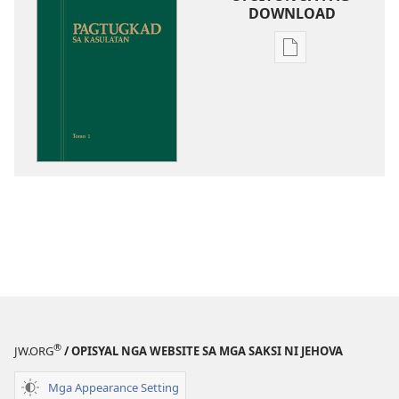
DOWNLOAD
Opsiyon
sa
pag-
download
sa
publikasyon
Pagtugkad
sa
Kasulatan
®
JW.ORG
/ OPISYAL NGA WEBSITE SA MGA SAKSI NI JEHOVA
Mga Appearance Setting