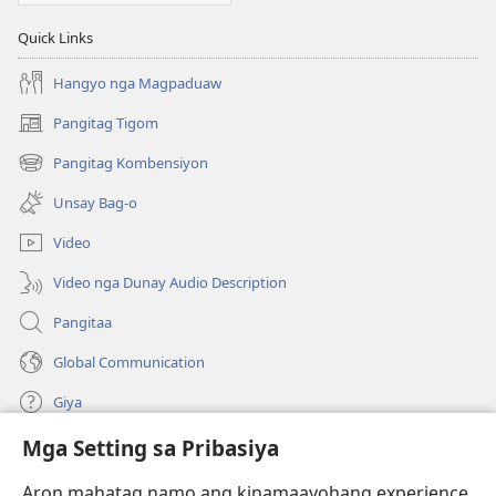
Quick Links
Hangyo nga Magpaduaw
Pangitag Tigom
(mo-
open
Pangitag Kombensiyon
(mo-
ug
open
bag-
Unsay Bag-o
ug
ong
bag-
window)
Video
ong
window)
Video nga Dunay Audio Description
Pangitaa
Global Communication
Giya
Mga Setting sa Pribasiya
Donasyon
(mo-
open
Aron mahatag namo ang kinamaayohang experience,