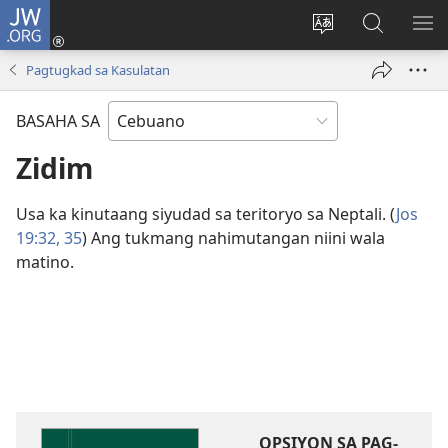
JW.ORG
Log
In
Ilisi
Pangitaa
IPA
(mo-
ang
sa
AN
Pagtugkad sa Kasulatan
open
pinulongan
JW.ORG
ME
ug
sa
BASAHA SA
bag-
site
ong
Zidim
window)
Usa ka kinutaang siyudad sa teritoryo sa Neptali. (
Jos
19:​32,
35
) Ang tukmang nahimutangan niini wala
matino.
OPSIYON SA PAG-