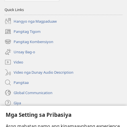
Quick Links
Hangyo nga Magpaduaw
Pangitag Tigom
(mo-
open
Pangitag Kombensiyon
(mo-
ug
open
bag-
Unsay Bag-o
ug
ong
bag-
window)
Video
ong
window)
Video nga Dunay Audio Description
Pangitaa
Global Communication
Giya
Mga Setting sa Pribasiya
Donasyon
(mo-
open
Aron mahatag namo ang kinamaayohang experience,