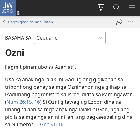
JW.ORG
Log
In
Ilisi
Pangitaa
IPA
(mo-
ang
sa
AN
Pagtugkad sa Kasulatan
open
pinulongan
JW.ORG
ME
ug
sa
BASAHA SA
bag-
site
ong
Ozni
window)
[lagmit pinamubo sa Azanias].
Usa ka anak nga lalaki ni Gad ug ang gigikanan sa
tribonhong banay sa mga Oznihanon nga giihap sa
ikaduhang pagrehistro sa Israel didto sa kamingawan.
(
Num 26:​15, 16
) Si Ozni gitawag ug Ezbon diha sa
unang talaan sa mga anak nga lalaki ni Gad, nga ang
pipila sa mga ngalan niini lahi ang pagkaespeling diha
sa Numeros.​—
Gen 46:16
.