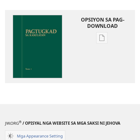
OPSIYON SA PAG-
DOWNLOAD
Opsiyon
sa
pag-
download
sa
publikasyon
Pagtugkad
sa
Kasulatan
®
JW.ORG
/ OPISYAL NGA WEBSITE SA MGA SAKSI NI JEHOVA
Mga Appearance Setting