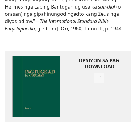
Hermes nga Labing Bantogan ug usa ka
sun-dial
(o
orasan) nga gipahinungod ngadto kang Zeus nga
diyos-adlaw.”​—
The International Standard Bible
Encyclopaedia,
giedit ni J. Orr, 1960, Tomo III, p. 1944.
OPSIYON SA PAG-
DOWNLOAD
Opsiyon
sa
pag-
download
sa
publikasyon
Pagtugkad
sa