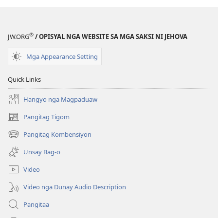
Kasulatan
®
JW.ORG
/ OPISYAL NGA WEBSITE SA MGA SAKSI NI JEHOVA
Mga Appearance Setting
Quick Links
Hangyo nga Magpaduaw
Pangitag Tigom
(mo-
open
Pangitag Kombensiyon
(mo-
ug
open
bag-
Unsay Bag-o
ug
ong
bag-
window)
Video
ong
window)
Video nga Dunay Audio Description
Pangitaa