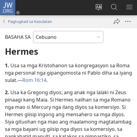
JW.ORG
Log
In
Ilisi
Pangitaa
IPA
(mo-
ang
sa
AN
Pagtugkad sa Kasulatan
open
pinulongan
JW.ORG
ME
ug
sa
BASAHA SA
bag-
site
ong
Hermes
window)
1.
Usa sa mga Kristohanon sa kongregasyon sa Roma
nga personal nga gipangomosta ni Pablo diha sa iyang
sulat.​—
Rom 16:14
.
2.
Usa ka Gregong diyos; ang anak nga lalaki ni Zeus
pinaagi kang Maia. Si Hermes nailhan sa mga Romano
nga mao si Mercury nga ilang diyos sa komersiyo. Si
Hermes giisip ingong ang mensahero sa mga diyos.
Siya gituohan nga mao ang maalamong magtatambag
sa mga bayani ug giisip nga diyos sa komersiyo, sa
pagkabatid manulti, sa katakos sa gimnastiko, sa