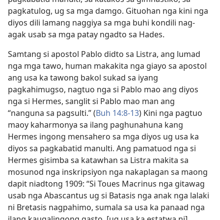
pagkatulog, ug sa mga damgo. Gituohan nga kini nga
diyos dili lamang naggiya sa mga buhi kondili nag-
agak usab sa mga patay ngadto sa Hades.
Samtang si apostol Pablo didto sa Listra, ang lumad
nga mga tawo, human makakita nga giayo sa apostol
ang usa ka tawong bakol sukad sa iyang
pagkahimugso, nagtuo nga si Pablo mao ang diyos
nga si Hermes, sanglit si Pablo mao man ang
“nanguna sa pagsulti.” (
Buh 14:8-13
) Kini nga pagtuo
maoy kaharmonya sa ilang paghunahuna kang
Hermes ingong mensahero sa mga diyos ug usa ka
diyos sa pagkabatid manulti. Ang pamatuod nga si
Hermes gisimba sa katawhan sa Listra makita sa
mosunod nga inskripsiyon nga nakaplagan sa maong
dapit niadtong 1909: “Si Toues Macrinus nga gitawag
usab nga Abascantus ug si Batasis nga anak nga lalaki
ni Bretasis nagpahimo, sumala sa usa ka panaad nga
ilang kaugalingong gasto, [ug usa ka estatwa ni]