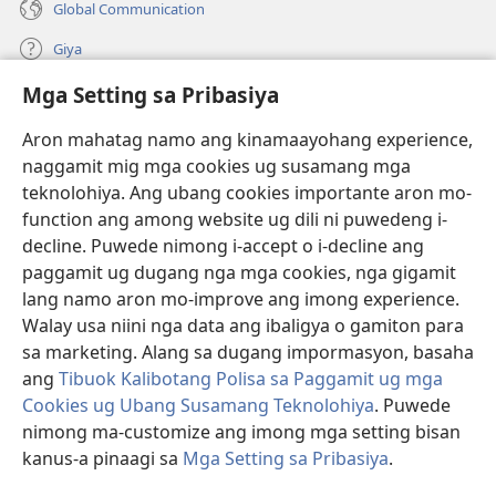
Global Communication
Giya
Mga Setting sa Pribasiya
Donasyon
(mo-
open
Aron mahatag namo ang kinamaayohang experience,
ug
naggamit mig mga cookies ug susamang mga
Watchtower ONLINE NGA LIBRARYA
(mo-
bag-
teknolohiya. Ang ubang cookies importante aron mo-
open
ong
®
JW Hub
function ang among website ug dili ni puwedeng i-
ug
window)
(mo-
bag-
decline. Puwede nimong i-accept o i-decline ang
open
ong
®
JW Library
ug
paggamit ug dugang nga mga cookies, nga gigamit
window)
bag-
lang namo aron mo-improve ang imong experience.
ong
Watchtower Library
Walay usa niini nga data ang ibaligya o gamiton para
window)
sa marketing. Alang sa dugang impormasyon, basaha
ang
Tibuok Kalibotang Polisa sa Paggamit ug mga
Cookies ug Ubang Susamang Teknolohiya
. Puwede
Copyright
© 2026 Watch Tower Bible and Tract Society of Pennsylvania.
nimong ma-customize ang imong mga setting bisan
KONDISYONES SA PAGGAMIT
|
POLISA SA PRIBASIYA
|
MGA SETTING
kanus-a pinaagi sa
Mga Setting sa Pribasiya
.
SA PRIBASIYA